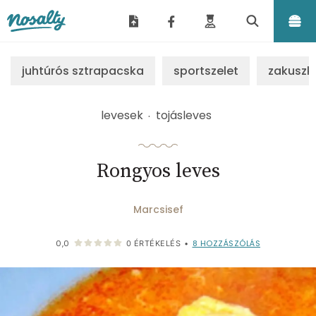
Nosalty
juhtúrós sztrapacska
sportszelet
zakuszk
levesek
tojásleves
Rongyos leves
Marcsisef
8
HOZZÁSZÓLÁS
0,0
0
ÉRTÉKELÉS
•