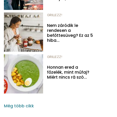
GRILLEZZ!
Nem záródik le
rendesen a
befőttesüveg? Ez az 5
hiba...
GRILLEZZ!
Honnan ered a
főzelék, mint műfaj?
Miért nincs rá szó...
Még több cikk