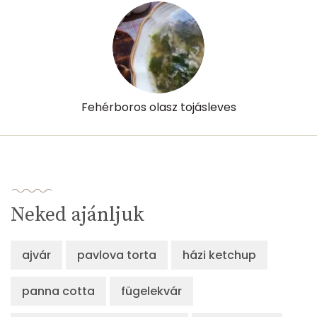
Fehérboros olasz tojásleves
Neked ajánljuk
ajvár
pavlova torta
házi ketchup
panna cotta
fügelekvár