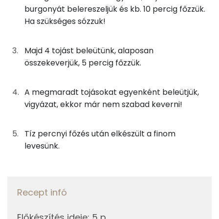
TOP ásványi anyagok
165g
tojás
208 kcal
burgonyát belereszeljük és kb. 10 percig főzzük.
Ha szükséges sózzuk!
Nátrium
0g
bors
0 kcal
Foszfor
Majd 4 tojást beleütünk, alaposan
0g
babérlevél
0 kcal
összekeverjük, 5 percig főzzük.
Kálcium
0g
feketekömény
0 kcal
A megmaradt tojásokat egyenként beleütjük,
Szelén
13g
vöröshagyma
5 kcal
vigyázat, ekkor már nem szabad keverni!
Magnézium
2g
fokhagyma
2 kcal
Tíz percnyi főzés után elkészült a finom
TOP vitaminok
4g
sertészsír
34 kcal
levesünk.
Kolin:
8g
finomliszt
27 kcal
C vitamin:
1g
fűszerpaprika
3 kcal
Recept infó
E vitamin:
25g
burgonya
14 kcal
Előkészítés ideje
:
5 p