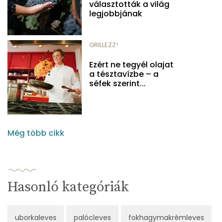
választották a világ
legjobbjának
GRILLEZZ!
Ezért ne tegyél olajat
a tésztavízbe – a
séfek szerint...
Még több cikk
Hasonló kategóriák
uborkaleves
palócleves
fokhagymakrémleves