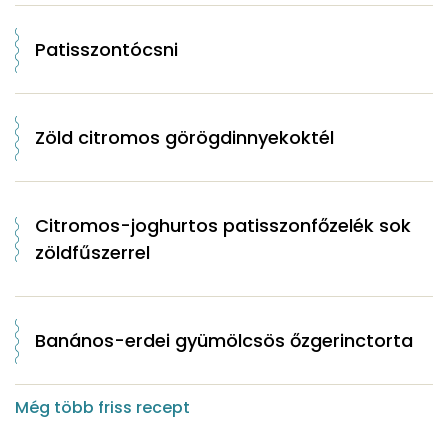
Patisszontócsni
Zöld citromos görögdinnyekoktél
Citromos-joghurtos patisszonfőzelék sok
zöldfűszerrel
Banános-erdei gyümölcsös őzgerinctorta
Még több friss recept