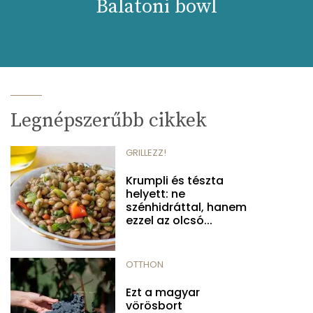
Balatoni bowl
Legnépszerűbb cikkek
GRILLEZZ!
Krumpli és tészta
helyett: ne
szénhidráttal, hanem
ezzel az olcsó...
OTTHON
Ezt a magyar
vörösbort