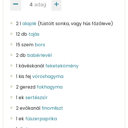
adag
2 l
alaplé
(füstölt sonka, vagy hús főzőleve)
12 db
tojás
15 szem
bors
2 db
babérlevél
1 kávéskanál
feketekömény
1 kis fej
vöröshagyma
2 gerezd
fokhagyma
1 ek
sertészsír
2 evőkanál
finomliszt
1 ek
fűszerpaprika