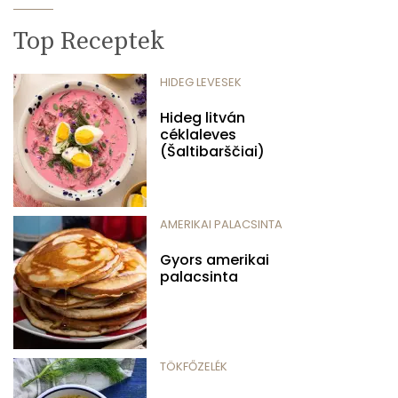
Top Receptek
HIDEG LEVESEK
Hideg litván
céklaleves
(Šaltibarščiai)
AMERIKAI PALACSINTA
Gyors amerikai
palacsinta
TÖKFŐZELÉK