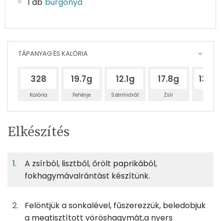
1 db
burgonya
TÁPANYAG ÉS KALÓRIA
328
19.7g
12.1g
17.8g
137.
Kalória
Fehérje
Szénhidrát
Zsír
Víz
Egy
4
100
Elkészítés
adagban
adagban
grammban
TÁPANYAGTARTALOM
A zsírból, lisztből, őrölt paprikából,
11%
6%
10%
Egy
4
100
Fehérje
Szénhidrát
Zsír
adagban
adagban
grammban
fokhagymávalrántást készítünk.
11%
6%
10%
73%
Felöntjük a sonkalével, fűszerezzük, beledobjuk
500g
alaplé
35 kcal
Fehérje
Szénhidrát
Zsír
Víz
a megtisztított vöröshagymát,a nyers