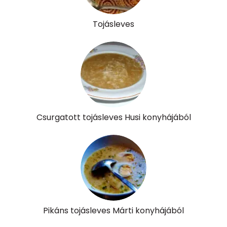
Lut-zea
924 micro
Tojásleves
Összesen
328 kcal
Csurgatott tojásleves Husi konyhájából
Pikáns tojásleves Márti konyhájából