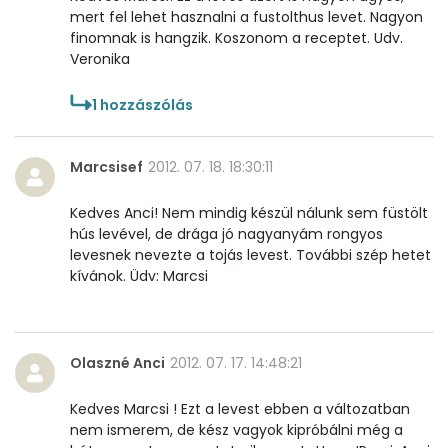
mert fel lehet hasznalni a fustolthus levet. Nagyon
finomnak is hangzik. Koszonom a receptet. Udv.
Összesen
0
Veronika
A vitamin (RAE):
257 micro
1
hozzászólás
B6 vitamin:
0 mg
Marcsisef
2012. 07. 18. 18:30:11
B12 Vitamin:
1 micro
Kedves Anci! Nem mindig készül nálunk sem füstölt
E vitamin:
2 mg
hús levével, de drága jó nagyanyám rongyos
levesnek nevezte a tojás levest. További szép hetet
C vitamin:
5 mg
kívánok. Üdv: Marcsi
D vitamin:
123 micro
K vitamin:
2 micro
Olaszné Anci
2012. 07. 17. 14:48:21
Tiamin - B1 vitamin:
0 mg
Kedves Marcsi ! Ezt a levest ebben a változatban
nem ismerem, de kész vagyok kipróbálni még a