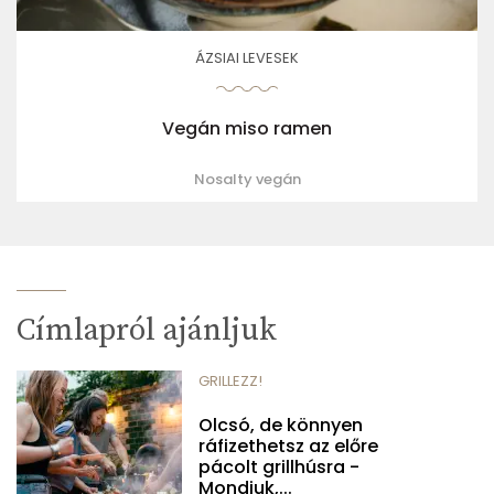
ÁZSIAI LEVESEK
Vegán miso ramen
Nosalty vegán
Címlapról ajánljuk
GRILLEZZ!
Olcsó, de könnyen
ráfizethetsz az előre
pácolt grillhúsra -
Mondjuk,...