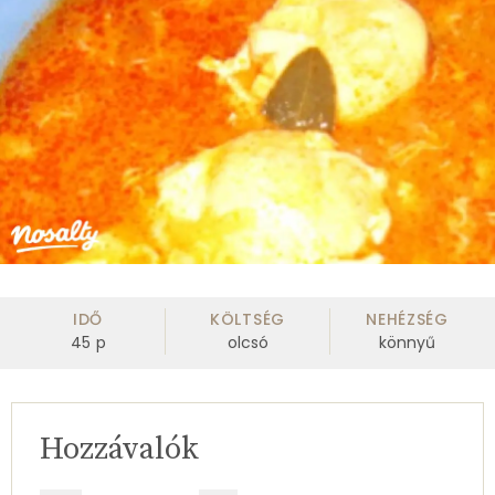
IDŐ
KÖLTSÉG
NEHÉZSÉG
45
p
olcsó
könnyű
Hozzávalók