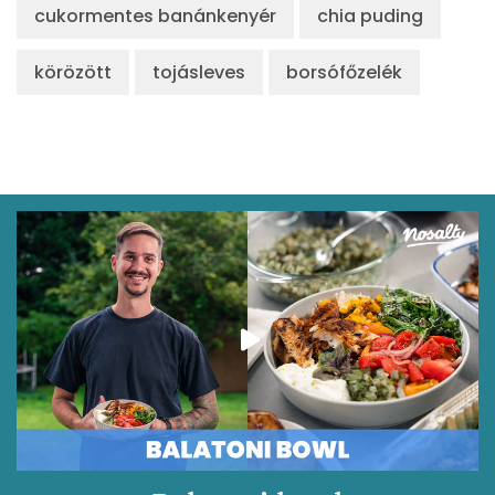
cukormentes banánkenyér
chia puding
körözött
tojásleves
borsófőzelék