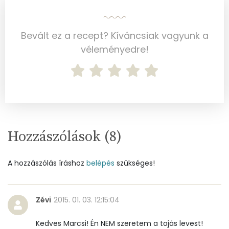
Koleszterin
544 mg
Ásványi anyagok
Bevált ez a recept? Kíváncsiak vagyunk a
véleményedre!
Összesen
2295.2 g
Cink
2 mg
Szelén
48 mg
Kálcium
92 mg
Hozzászólások (
8
)
Vas
3 mg
A hozzászólás íráshoz
belépés
szükséges!
Magnézium
27 mg
Foszfor
315 mg
Zévi
2015. 01. 03. 12:15:04
Nátrium
1809 mg
Kedves Marcsi! Én NEM szeretem a tojás levest!