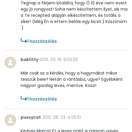
Tegnap a férjem kitalálta, hogy Ő 10 éve nem evett
Réz
0 mg
egy jó rongyost! Soha nem készítettem ilyet, de ma
a Te recepted alapján elkészítettem, és totális a
siker! (Még Én is ettem belőle egy kicsit.) Köszönöm
Mangán
0 mg
:)
Szénhidrát
1
hozzászólás
Összesen
12.1 g
bakfitty
2013. 03. 19. 9:03:20
Cukor
1 mg
Már csak az a kérdés, hogy a hagymákat mikor
tesszük bele? Netán a rántásba, ugye? Egyébként
Élelmi rost
1 mg
nagyon gazdag leves, mentve. Köszi!
Víz
1
hozzászólás
Összesen
137.4 g
pussycat
2012. 08. 03. 4:05:51
Vitaminok
Kedves Marcsi! Ez a leves azert is nagyon ugyes,