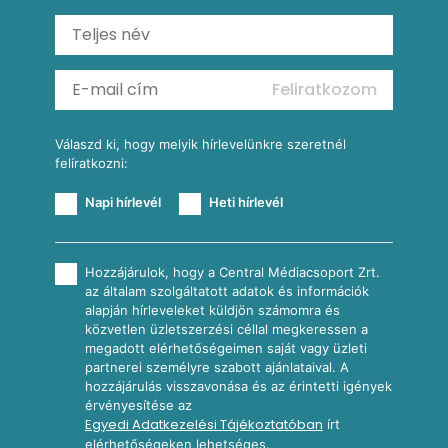
Ratatouille
Almás-kéksajtos kukoricasaláta
Köretek
Mexikói kukoricasaláta
Reggeli receptek
Feliratkozom
További receptkategóriák
Válaszd ki, hogy melyik hírlevelünkre szeretnél
felíratkozni:
Napi hírlevél
Heti hírlevél
Hozzájárulok, hogy a Central Médiacsoport Zrt.
az általam szolgáltatott adatok és információk
alapján hírleveleket küldjön számomra és
közvetlen üzletszerzési céllal megkeressen a
megadott elérhetőségeimen saját vagy üzleti
partnerei személyre szabott ajánlataival. A
hozzájárulás visszavonása és az érintetti igények
érvényesítése az
Egyedi Adatkezelési Tájékoztatóban
írt
elérhetőségeken lehetséges.