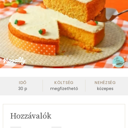
IDŐ
KÖLTSÉG
NEHÉZSÉG
30
p
megfizethető
közepes
Hozzávalók