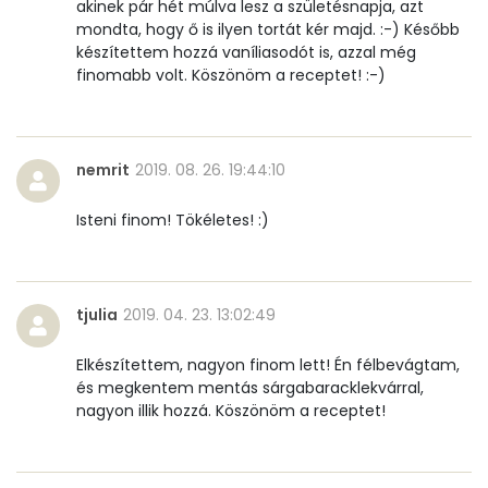
akinek pár hét múlva lesz a születésnapja, azt
β-karotin
2771 micro
mondta, hogy ő is ilyen tortát kér majd. :-) Később
készítettem hozzá vaníliasodót is, azzal még
β-crypt
2 micro
finomabb volt. Köszönöm a receptet! :-)
Likopin
0 micro
Lut-zea
184 micro
nemrit
2019. 08. 26. 19:44:10
Isteni finom! Tökéletes! :)
Összesen
521 kcal
tjulia
2019. 04. 23. 13:02:49
Elkészítettem, nagyon finom lett! Én félbevágtam,
és megkentem mentás sárgabaracklekvárral,
nagyon illik hozzá. Köszönöm a receptet!