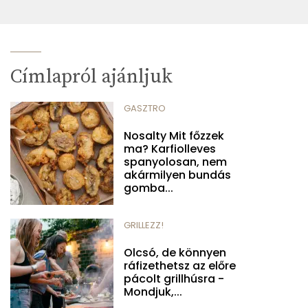
Címlapról ajánljuk
GASZTRO
Nosalty Mit főzzek
ma? Karfiolleves
spanyolosan, nem
akármilyen bundás
gomba...
GRILLEZZ!
Olcsó, de könnyen
ráfizethetsz az előre
pácolt grillhúsra -
Mondjuk,...