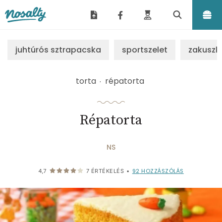
Nosalty
juhtúrós sztrapacska
sportszelet
zakuszk
torta
répatorta
Répatorta
NS
92
HOZZÁSZÓLÁS
4,7
7
ÉRTÉKELÉS
•