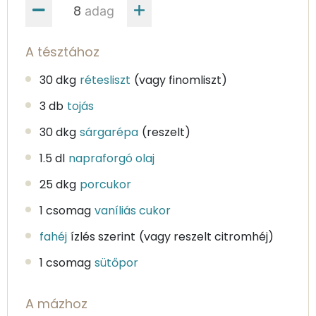
adag
A tésztához
30 dkg
rétesliszt
(vagy finomliszt)
3 db
tojás
30 dkg
sárgarépa
(reszelt)
1.5 dl
napraforgó olaj
25 dkg
porcukor
1 csomag
vaníliás cukor
fahéj
ízlés szerint
(vagy reszelt citromhéj)
1 csomag
sütőpor
A mázhoz