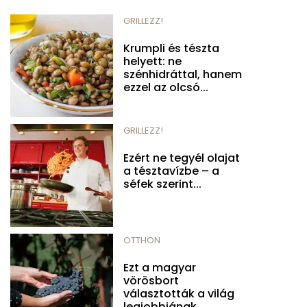
GRILLEZZ!
Krumpli és tészta
helyett: ne
szénhidráttal, hanem
ezzel az olcsó...
GRILLEZZ!
Ezért ne tegyél olajat
a tésztavízbe – a
séfek szerint...
OTTHON
Ezt a magyar
vörösbort
választották a világ
legjobbjának