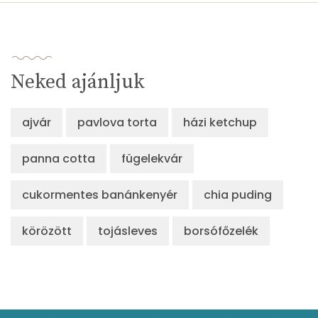
Neked ajánljuk
ajvár
pavlova torta
házi ketchup
panna cotta
fügelekvár
cukormentes banánkenyér
chia puding
körözött
tojásleves
borsófőzelék