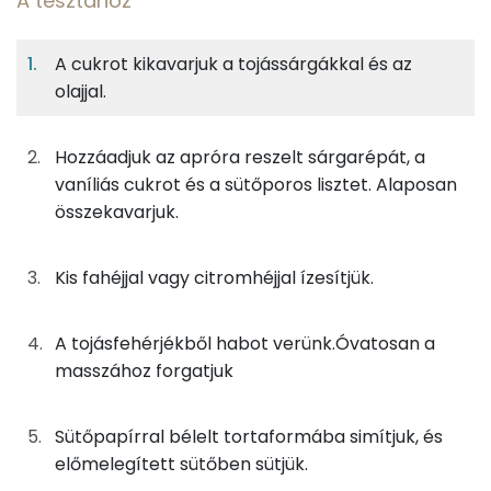
A tésztához
4%
49%
13%
Egy
8
100
Fehérje
Szénhidrát
Zsír
adagban
adagban
grammban
A cukrot kikavarjuk a tojássárgákkal és az
olajjal.
A tésztához
4%
49%
13%
34%
Fehérje
Szénhidrát
Zsír
Víz
38g
rétesliszt
137 kcal
Hozzáadjuk az apróra reszelt sárgarépát, a
TOP ásványi anyagok
vaníliás cukrot és a sütőporos lisztet. Alaposan
21g
tojás
26 kcal
Foszfor
összekavarjuk.
38g
sárgarépa
14 kcal
Nátrium
Kis fahéjjal vagy citromhéjjal ízesítjük.
16g
napraforgó olaj
141 kcal
Kálcium
A tojásfehérjékből habot verünk.Óvatosan a
31g
porcukor
121 kcal
Szelén
masszához forgatjuk
1g
vaníliás cukor
5 kcal
Magnézium
Sütőpapírral bélelt tortaformába simítjuk, és
0g
fahéj
0 kcal
TOP vitaminok
előmelegített sütőben sütjük.