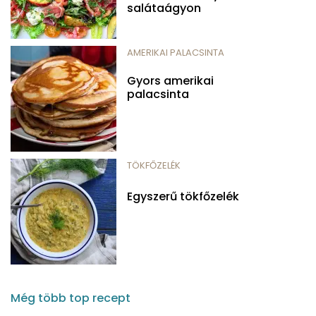
salátaágyon
AMERIKAI PALACSINTA
Gyors amerikai
palacsinta
TÖKFŐZELÉK
Egyszerű tökfőzelék
Még több top recept