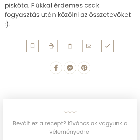
piskóta. Fiúkkal érdemes csak
Egyszeresen telítetlen zsírsav:
9 g
fogyasztás után közölni az összetevőket
:).
Többszörösen telítetlen zsírsav
6 g
Koleszterin
75 mg
Ásványi anyagok
Összesen
591.8 g
Cink
1 mg
Szelén
20 mg
Kálcium
139 mg
Bevált ez a recept? Kíváncsiak vagyunk a
véleményedre!
Vas
1 mg