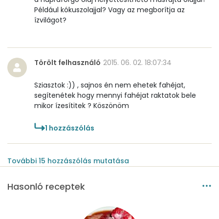
Például kókuszolajjal? Vagy az megborítja az
ízvilágot?
Törölt felhasználó
2015. 06. 02. 18:07:34
Sziasztok :)) , sajnos én nem ehetek fahéjat,
segítenétek hogy mennyi fahéjat raktatok bele
mikor ízesítitek ? Köszönöm
1
hozzászólás
További
15
hozzászólás
mutatása
Hasonló receptek