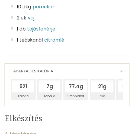
10 dkg
porcukor
2 ek
vaj
1 db
tojásfehérje
1 teáskanál
citromlé
TÁPANYAG ÉS KALÓRIA
521
7g
77.4g
21g
53.1
Kalória
Fehérje
Szénhidrát
Zsír
Víz
Egy
8
100
Elkészítés
adagban
adagban
grammban
TÁPANYAGTARTALOM