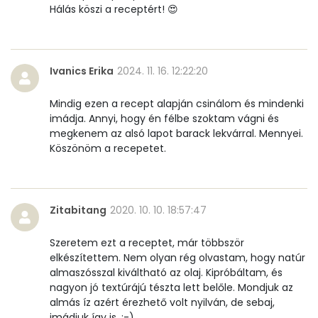
Hálás köszi a receptért! 😍
Víz
Összesen
53.1 g
Ivanics Erika
2024. 11. 16. 12:22:20
Vitaminok
Mindig ezen a recept alapján csinálom és mindenki
imádja. Annyi, hogy én félbe szoktam vágni és
Összesen
0
megkenem az alsó lapot barack lekvárral. Mennyei.
Köszönöm a recepetet.
A vitamin (RAE):
332 micro
B6 vitamin:
0 mg
Zitabitang
2020. 10. 10. 18:57:47
B12 Vitamin:
0 micro
Szeretem ezt a receptet, már többször
E vitamin:
7 mg
elkészítettem. Nem olyan rég olvastam, hogy natúr
almaszósszal kiváltható az olaj. Kipróbáltam, és
C vitamin:
2 mg
nagyon jó textúrájú tészta lett belőle. Mondjuk az
almás íz azért érezhető volt nyilván, de sebaj,
D vitamin:
15 micro
imádjuk így is. :-)