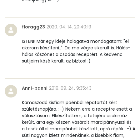
K vitamin:
6 micro
floragg23
2020. 04. 14. 20:40:19
Tiamin - B1 vitamin:
0 mg
ISTENI! Már egy ideje halogatva mondogatom: "el
Riboflavin - B2 vitamin:
0 mg
akarom készíteni..". De ma végre sikerült is. Hálás-
hálás köszönet a csodás receptért. A kedvenc
Niacin - B3 vitamin:
1 mg
sütijeim közé került, az biztos! :)
Pantoténsav - B5 vitamin:
0 mg
Folsav - B9-vitamin:
25 micro
Anni-panni
2019. 09. 24. 9:35:43
Kolin:
61 mg
Kamaszodó kisfiam poénból répatortát kért
születésnapjára. :-) Nekem erre a receptre esett a
Retinol - A vitamin:
53 micro
választásom. Elkészítettem, a tetejére csokimáz
került, arra egy készen vásárolt marcipánnyuszi és
α-karotin
1160 micro
a tesók által marcipánból készített, apró répák. :-) A
süti nagyon ízlett mindenkinek, a kisebbik fiam,