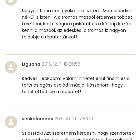
Nagyon finom, én gyakran készítem. Marcipándísz
nélkül is isteni. A citromos mázból érdemes többet
készíteni, ketté vágni a piskótát és a két lap közé is
kenni a mázból, az édeskés-citromos íz nagyon
feldobja a répatortánkat!
Liguana
2015. 12. 11. 18:26:56
Kedves TeaRoom! Valami hihetetlenül finom ez a
torts as egész család imádja! Köszönöm, hogy
feltöltötted ice a receptet!
venkolompos
2015. 10. 21. 12:56:10
Sziasztok! Azt szeretném kérdezni, hogy szerintetek
a napraforgó olaj helyettesíthető másfajta olajjal?