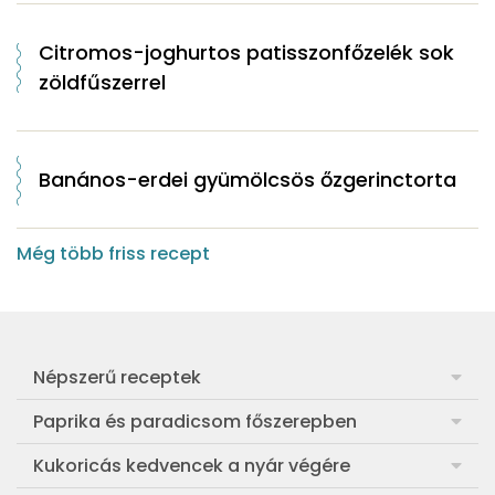
Citromos-joghurtos patisszonfőzelék sok
zöldfűszerrel
Banános-erdei gyümölcsös őzgerinctorta
Még több friss recept
Népszerű receptek
Frankfurti leves
Paprika és paradicsom főszerepben
Egyszerű muffin
Pan con Tomate
Kukoricás kedvencek a nyár végére
Aranygaluska