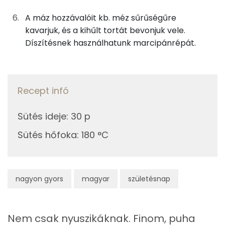
Kolin:
2g
sütőpor
1 kcal
A máz hozzávalóit kb. méz sűrűségűre
E vitamin:
kavarjuk, és a kihűlt tortát bevonjuk vele.
A mázhoz
Díszítésnek használhatunk marcipánrépát.
β-karotin
13g
porcukor
48 kcal
C vitamin:
4g
vaj
25 kcal
Recept infó
α-karotin
5g
tojásfehérje
3 kcal
Sütés ideje
:
30 p
Fehérje
0g
citromlé
0 kcal
Sütés hőfoka
:
180 °C
Összesen
7 g
Összesen
521 kcal
Zsír
nagyon gyors
magyar
születésnap
Összesen
21 g
Nem csak nyuszikáknak. Finom, puha
Telített zsírsav
4 g