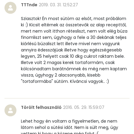
TTTnde
2019. 03. 31. 12:52:27
Sziasztok! Én most sütöm az elsőt, most próbálom
ki :) Kicsit eltérnek az összetevők az alap recepttől,
mert nem volt itthon rétesliszt, nem volt elég búza
finomliszt sem, úgyhogy a fele a 30 dekának teljes
kiőrlésű búzaliszt lett illetve mivel nem vagyunk
annyira édesszájúak illetve hogy egészségesebb
legyen, 25 helyett csak 10 dkg cukrot raktam bele.
Illetve volt 2 magas kerek tortaformám, csak
kölcsönadtam barátnőmnek és még nem kaptam
vissza, úgyhogy 2 alacsonyabb, kisebb
"tortaformába" sütöm. Kíváncsi vagyok.. :)
Törölt felhasználó
2016. 05. 29. 15:59:07
Lehet hogy én voltam a figyelmetlen, de nem
látom sehol a sütési időt. Nem is sült meg, úgy
vettem ki hogy a közepe még folyt :(