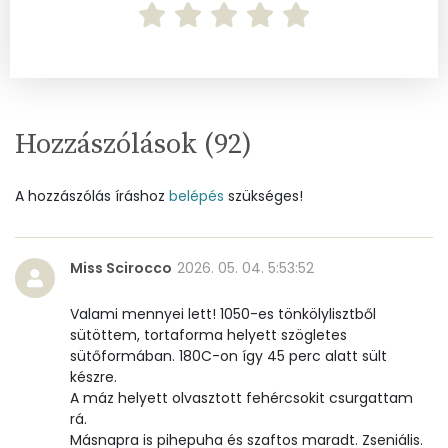
Magnézium
16 mg
Foszfor
239 mg
Nátrium
177 mg
Hozzászólások (
92
)
Réz
0 mg
A hozzászólás íráshoz
belépés
szükséges!
Mangán
0 mg
Szénhidrát
Miss Scirocco
2026. 05. 04. 5:53:52
Összesen
77.4 g
Valami mennyei lett! 1050-es tönkölylisztből
sütöttem, tortaforma helyett szögletes
Cukor
47 mg
sütőformában. 180C-on így 45 perc alatt sült
készre.
A máz helyett olvasztott fehércsokit csurgattam
Élelmi rost
2 mg
rá.
Másnapra is pihepuha és szaftos maradt. Zseniális.