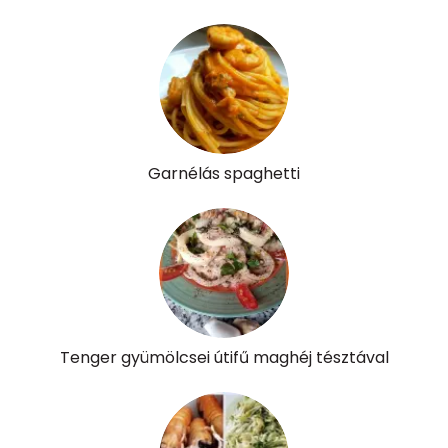
Garnélás spaghetti
Tenger gyümölcsei útifű maghéj tésztával