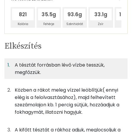
821
35.5g
93.6g
33.1g
138.1
Kalória
Fehérje
Szénhidrát
Zsír
Víz
Egy
1
100
Elkészítés
adagban
adagban
grammban
TÁPANYAGTARTALOM
A tésztát forrásban lévő vízbe tesszük,
12%
31%
11%
Egy
1
100
Fehérje
Szénhidrát
Zsír
adagban
adagban
grammban
megfőzzük.
12%
31%
11%
46%
Közben a rákot meleg vízzel leöblítjük( ennyi
120g
tészta
445 kcal
Fehérje
Szénhidrát
Zsír
Víz
elég is a felolvasztásához), majd felhevített
TOP ásványi anyagok
120g
garnéla
85 kcal
szezámolajon kb. 1 percig sütjük, hozzáadjuk a
fokhagymát, illatozni hagyjuk.
Nátrium
20g
szezámolaj
177 kcal
Foszfor
A kifőtt tésztát a rákhoz adjuk, meglocsoljuk a
10g
halolaj
90 kcal