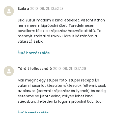
Folsav - B9-vitamin:
322 micro
Szikra
2010. 08. 21. 10:52:23
Kolin:
128 mg
Szia Zuzu! Imádom a kínai ételeket. Viszont itthon
nem merem kipróbálni őket. Töredelmesen
bevallom: félek a szójaszósz használatától:D. Te
Retinol - A vitamin:
65 micro
mennyit szoktál rá rakni? Előre is köszönöm a
választ:) Szikra
α-karotin
0 micro
3
hozzászólás
β-karotin
303 micro
β-crypt
0 micro
Törölt felhasználó
2010. 08. 21. 10:17:29
Likopin
0 micro
Már megint egy szuper fotó, szuper recept! Én
valami hasonlót készültem/készülök feltenni, csak
Lut-zea
356 micro
az olaszos (semmi szójaszósz és ilyenek) és eddig
eszebme se jutott volna, milyen lehet kínai
stíéusban....feltétlen ki fogom próbálni! Üdv, Juci
Összesen
821 kcal
1
hozzászólás