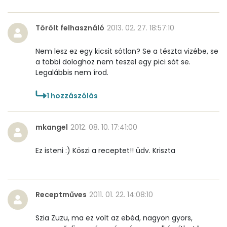
Szénhidrát
Törölt felhasználó
2013. 02. 27. 18:57:10
Összesen
93.6 g
Nem lesz ez egy kicsit sótlan? Se a tészta vizébe, se
Cukor
4 mg
a többi dologhoz nem teszel egy pici sót se.
Legalábbis nem írod.
Élelmi rost
4 mg
1
hozzászólás
Víz
mkangel
2012. 08. 10. 17:41:00
Összesen
138.1 g
Ez isteni :) Köszi a receptet!! üdv. Kriszta
Vitaminok
Összesen
0
Receptműves
2011. 01. 22. 14:08:10
A vitamin (RAE):
90 micro
Szia Zuzu, ma ez volt az ebéd, nagyon gyors,