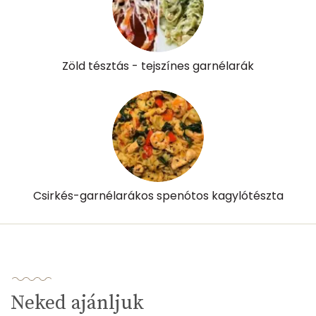
Zöld tésztás - tejszínes garnélarák
Csirkés-garnélarákos spenótos kagylótészta
Neked ajánljuk