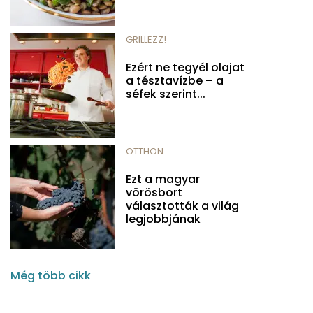
GRILLEZZ!
Ezért ne tegyél olajat
a tésztavízbe – a
séfek szerint...
OTTHON
Ezt a magyar
vörösbort
választották a világ
legjobbjának
Még több cikk