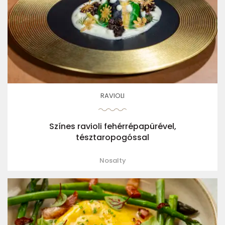
RAVIOLI
Színes ravioli fehérrépapürével,
tésztaropogóssal
Nosalty