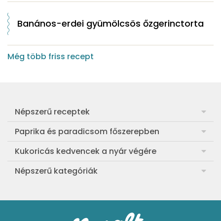
Banános-erdei gyümölcsös őzgerinctorta
Még több friss recept
Népszerű receptek
Frankfurti leves
Paprika és paradicsom főszerepben
Egyszerű muffin
Pan con Tomate
Kukoricás kedvencek a nyár végére
Aranygaluska
Paradicsom és paprika eltevése télre
Legfinomabb főtt kukorica
Népszerű kategóriák
Egyszerű paradicsomleves
Mézes-mascarponés sült paradicsom
Ropogós kukoricás fritters
Ebéd receptek
Egyszerű krumplifőzelék
Paradicsomos húsgombóc
Bang bang kukorica
Aprósütemények
Klasszikus madártej
Paradicsomos flat tart leveles tésztából