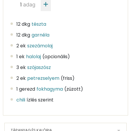
adag
12 dkg
tészta
12 dkg
garnéla
2 ek
szezámolaj
1 ek
halolaj
(opcionális)
3 ek
szójaszósz
2 ek
petrezselyem
(friss)
1 gerezd
fokhagyma
(zúzott)
chili
ízlés szerint
TÁPANYAG ÉS KALÓRIA