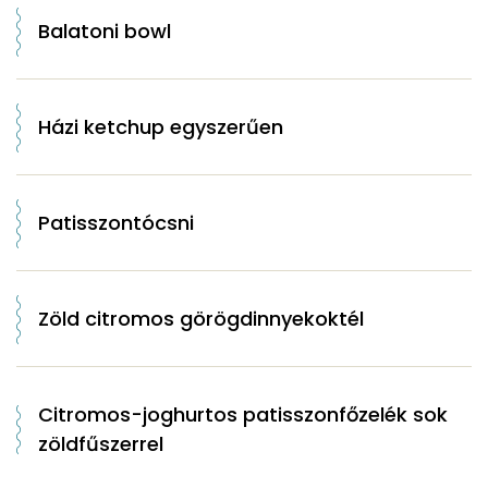
Balatoni bowl
Házi ketchup egyszerűen
Patisszontócsni
Zöld citromos görögdinnyekoktél
Citromos-joghurtos patisszonfőzelék sok
zöldfűszerrel