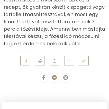
Fehérje
recept, ők gyakran készítik spagetti vagy
Összesen
35.5 g
farfalle (masni)tésztával, én most egy
kínai tésztával készítettem, aminek 3
Zsír
perc a főzési ideje. Amennyiben másfajta
tésztával készül, a főzési idő módosulni
Összesen
33.1 g
fog, ezt érdemes belekalkulálni.
Telített zsírsav
5 g
Egyszeresen telítetlen zsírsav:
11 g
Többszörösen telítetlen zsírsav
13 g
Koleszterin
200 mg
Ásványi anyagok
Összesen
3269.4 g