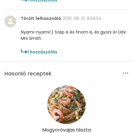
Törölt felhasználó
2010. 08. 21. 9:59:54
Nyami-nyami!:) Szép is és finom is, és gyors is! Üdv:
Mrs Smith
1
hozzászólás
Hasonló receptek
Mogyoróvajas tészta