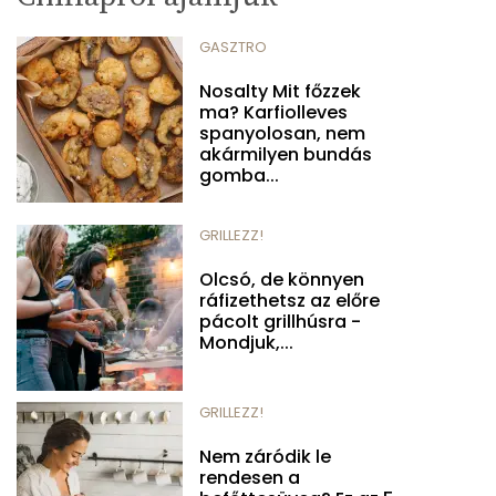
GASZTRO
Nosalty Mit főzzek
ma? Karfiolleves
spanyolosan, nem
akármilyen bundás
gomba...
GRILLEZZ!
Olcsó, de könnyen
ráfizethetsz az előre
pácolt grillhúsra -
Mondjuk,...
GRILLEZZ!
Nem záródik le
rendesen a