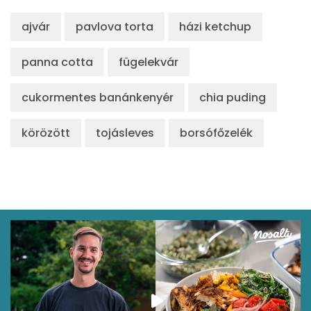
ajvár
pavlova torta
házi ketchup
panna cotta
fügelekvár
cukormentes banánkenyér
chia puding
körözött
tojásleves
borsófőzelék