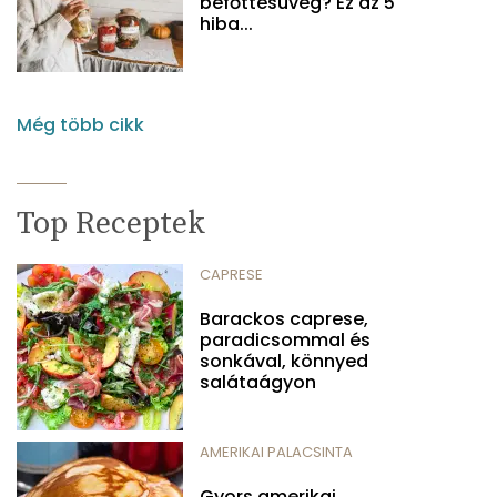
befőttesüveg? Ez az 5
hiba...
Még több cikk
Top Receptek
CAPRESE
Barackos caprese,
paradicsommal és
sonkával, könnyed
salátaágyon
AMERIKAI PALACSINTA
Gyors amerikai