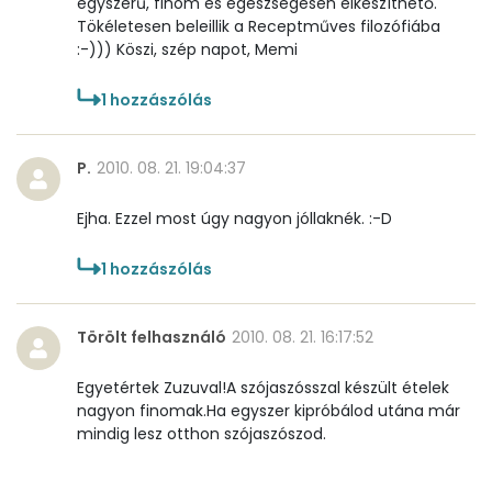
egyszerű, finom és egészségesen elkészíthető.
B6 vitamin:
0 mg
Tökéletesen beleillik a Receptműves filozófiába
:-))) Köszi, szép napot, Memi
B12 Vitamin:
1 micro
1
hozzászólás
E vitamin:
2 mg
P.
2010. 08. 21. 19:04:37
C vitamin:
9 mg
Ejha. Ezzel most úgy nagyon jóllaknék. :-D
D vitamin:
2 micro
1
hozzászólás
K vitamin:
102 micro
Tiamin - B1 vitamin:
1 mg
Törölt felhasználó
2010. 08. 21. 16:17:52
Riboflavin - B2 vitamin:
1 mg
Egyetértek Zuzuval!A szójaszósszal készült ételek
nagyon finomak.Ha egyszer kipróbálod utána már
Niacin - B3 vitamin:
12 mg
mindig lesz otthon szójaszószod.
Pantoténsav - B5 vitamin:
0 mg