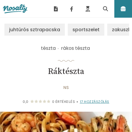
Nosalty
juhtúrós sztrapacska
sportszelet
zakuszk
tészta
rákos tészta
Ráktészta
NS
17
HOZZÁSZÓLÁS
0,0
0
ÉRTÉKELÉS
•