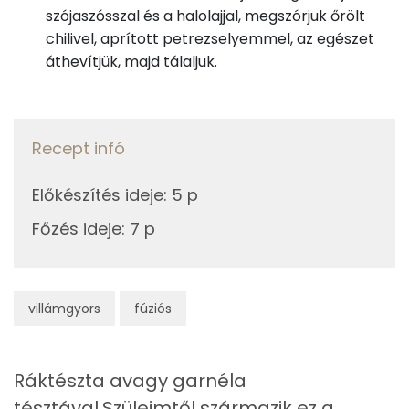
szójaszósszal és a halolajjal, megszórjuk őrölt
Szelén
chilivel, aprított petrezselyemmel, az egészet
30g
szójaszósz
18 kcal
áthevítjük, majd tálaljuk.
Kálcium
6g
petrezselyem
2 kcal
Magnézium
3g
fokhagyma
4 kcal
Recept infó
TOP vitaminok
0g
chili
0 kcal
Kolin:
Előkészítés ideje
:
5 p
Összesen
821 kcal
Főzés ideje
:
7 p
Niacin - B3 vitamin:
C vitamin:
villámgyors
fúziós
E vitamin:
Tiamin - B1 vitamin:
Ráktészta avagy garnéla
tésztával.Szüleimtől származik ez a