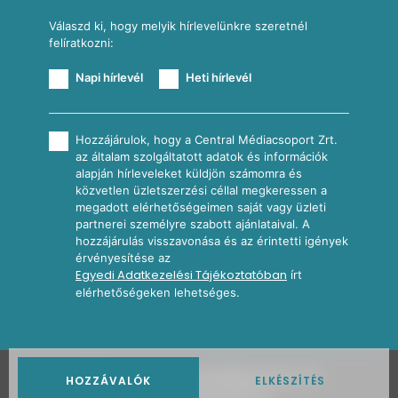
Válaszd ki, hogy melyik hírlevelünkre szeretnél
felíratkozni:
Napi hírlevél
Heti hírlevél
Hozzájárulok, hogy a Central Médiacsoport Zrt.
az általam szolgáltatott adatok és információk
alapján hírleveleket küldjön számomra és
közvetlen üzletszerzési céllal megkeressen a
megadott elérhetőségeimen saját vagy üzleti
partnerei személyre szabott ajánlataival. A
hozzájárulás visszavonása és az érintetti igények
érvényesítése az
Egyedi Adatkezelési Tájékoztatóban
írt
elérhetőségeken lehetséges.
2026
Nosalty · Central Médiacsoport Zrt.
HOZZÁVALÓK
ELKÉSZÍTÉS
Minden jog fenntartva.