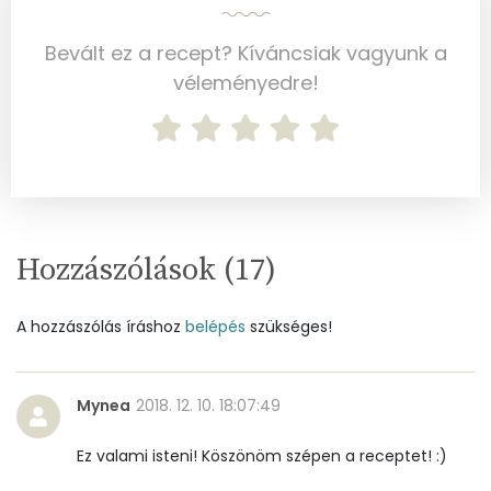
Cink
3 mg
Bevált ez a recept? Kíváncsiak vagyunk a
véleményedre!
Szelén
112 mg
Kálcium
109 mg
Vas
5 mg
Magnézium
106 mg
Hozzászólások (
17
)
Foszfor
566 mg
A hozzászólás íráshoz
belépés
szükséges!
Nátrium
2366 mg
Réz
1 mg
Mynea
2018. 12. 10. 18:07:49
Mangán
1 mg
Ez valami isteni! Köszönöm szépen a receptet! :)