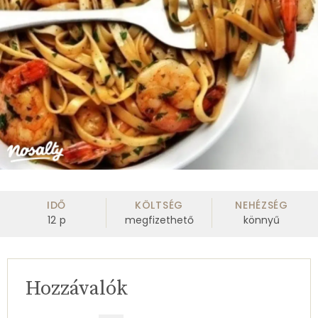
IDŐ
KÖLTSÉG
NEHÉZSÉG
12
p
megfizethető
könnyű
Hozzávalók