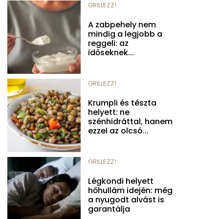
GRILLEZZ!
A zabpehely nem
mindig a legjobb a
reggeli: az
időseknek...
GRILLEZZ!
Krumpli és tészta
helyett: ne
szénhidráttal, hanem
ezzel az olcsó...
GRILLEZZ!
Légkondi helyett
hőhullám idején: még
a nyugodt alvást is
garantálja