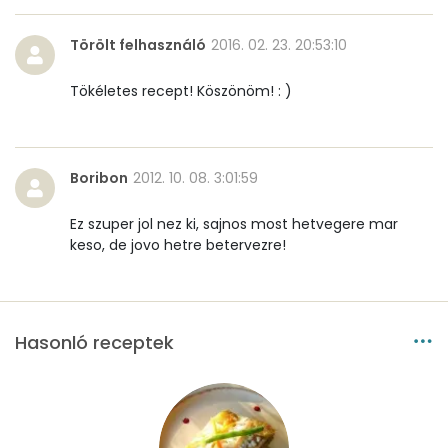
C vitamin:
88 mg
Törölt felhasználó
2016. 02. 23. 20:53:10
D vitamin:
30 micro
Tökéletes recept! Köszönöm! : )
K vitamin:
13 micro
Tiamin - B1 vitamin:
0 mg
Boribon
2012. 10. 08. 3:01:59
Riboflavin - B2 vitamin:
1 mg
Ez szuper jol nez ki, sajnos most hetvegere mar
keso, de jovo hetre betervezre!
Niacin - B3 vitamin:
10 mg
Pantoténsav - B5 vitamin:
0 mg
Hasonló receptek
Folsav - B9-vitamin:
120 micro
Kolin:
104 mg