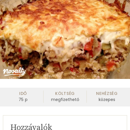
IDŐ
KÖLTSÉG
NEHÉZSÉG
75
p
megfizethető
közepes
Hozzávalók