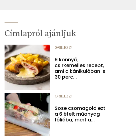
Címlapról ajánljuk
GRILLEZZ!
9 könnyű,
csirkemelles recept,
ami a kánikulában is
30 perc...
GRILLEZZ!
Sose csomagold ezt
a 6 ételt műanyag
fóliába, mert a...