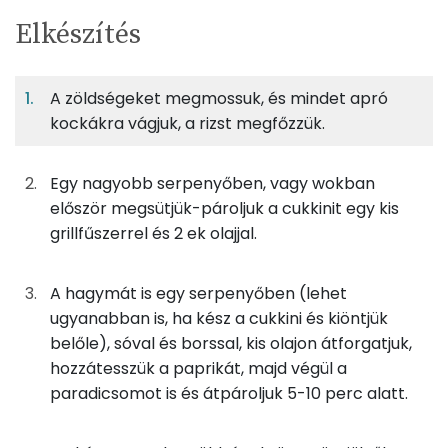
Egy
6
100
Elkészítés
adagban
adagban
grammban
TÁPANYAGTARTALOM
A zöldségeket megmossuk, és mindet apró
10%
6%
11%
Egy
6
100
Fehérje
Szénhidrát
Zsír
adagban
adagban
grammban
kockákra vágjuk, a rizst megfőzzük.
10%
6%
11%
74%
Egy nagyobb serpenyőben, vagy wokban
100g
cukkini
16 kcal
Fehérje
Szénhidrát
Zsír
Víz
először megsütjük-pároljuk a cukkinit egy kis
TOP ásványi anyagok
60g
kápia paprika
13 kcal
grillfűszerrel és 2 ek olajjal.
Nátrium
33g
paradicsom
6 kcal
A hagymát is egy serpenyőben (lehet
Kálcium
ugyanabban is, ha kész a cukkini és kiöntjük
45g
vöröshagyma
16 kcal
belőle), sóval és borssal, kis olajon átforgatjuk,
Foszfor
hozzátesszük a paprikát, majd végül a
14g
napraforgó olaj
125 kcal
paradicsomot is és átpároljuk 5-10 perc alatt.
Magnézium
83g
darált pulykahús
96 kcal