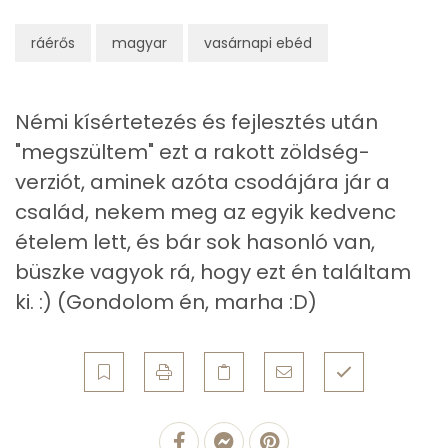
Kálcium
656 mg
ráérős
magyar
vasárnapi ebéd
Vas
3 mg
Magnézium
87 mg
Némi kísértetezés és fejlesztés után
"megszültem" ezt a rakott zöldség-
Foszfor
648 mg
verziót, aminek azóta csodájára jár a
Nátrium
785 mg
család, nekem meg az egyik kedvenc
ételem lett, és bár sok hasonló van,
Réz
0 mg
büszke vagyok rá, hogy ezt én találtam
Mangán
1 mg
ki. :) (Gondolom én, marha :D)
Szénhidrát
Összesen
27.7 g
Cukor
10 mg