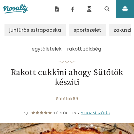
Nosalty
juhtúrós sztrapacska
sportszelet
zakuszk
egytálételek
rakott zöldség
Rakott cukkini ahogy Sütőtök
készíti
Sütőtök89
2
HOZZÁSZÓLÁS
5,0
1
ÉRTÉKELÉS
•