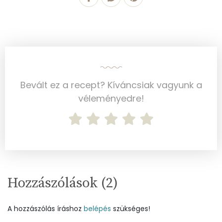
Élelmi rost
4 mg
Víz
Összesen
371.7 g
Bevált ez a recept? Kíváncsiak vagyunk a
véleményedre!
Vitaminok
Összesen
0
A vitamin (RAE):
438 micro
B6 vitamin:
1 mg
Hozzászólások (
2
)
B12 Vitamin:
3 micro
A hozzászólás íráshoz
belépés
szükséges!
E vitamin:
7 mg