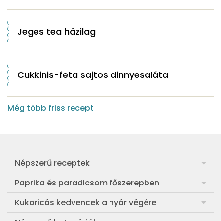
Jeges tea házilag
Cukkinis-feta sajtos dinnyesaláta
Még több friss recept
Népszerű receptek
Frankfurti leves
Paprika és paradicsom főszerepben
Egyszerű muffin
Pan con Tomate
Kukoricás kedvencek a nyár végére
Aranygaluska
Paradicsom és paprika eltevése télre
Legfinomabb főtt kukorica