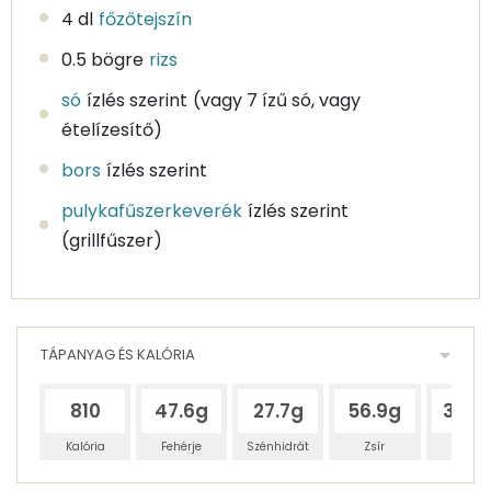
4 dl
főzőtejszín
0.5 bögre
rizs
só
ízlés szerint
(vagy 7 ízű só, vagy
ételízesítő)
bors
ízlés szerint
pulykafűszerkeverék
ízlés szerint
(grillfűszer)
TÁPANYAG ÉS KALÓRIA
810
47.6g
27.7g
56.9g
371.7
Kalória
Fehérje
Szénhidrát
Zsír
Víz