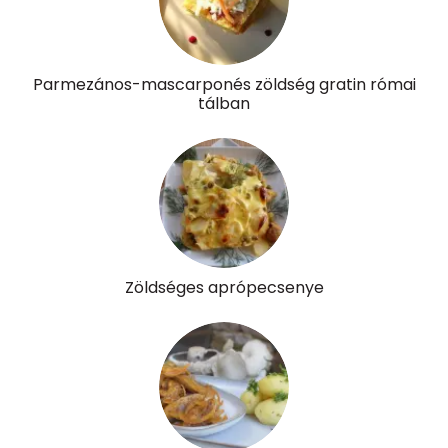
Retinol - A vitamin:
334 micro
α-karotin
44 micro
Parmezános-mascarponés zöldség gratin római
β-karotin
1102 micro
tálban
β-crypt
241 micro
Likopin
858 micro
Lut-zea
2086 micro
Zöldséges aprópecsenye
Összesen
810 kcal