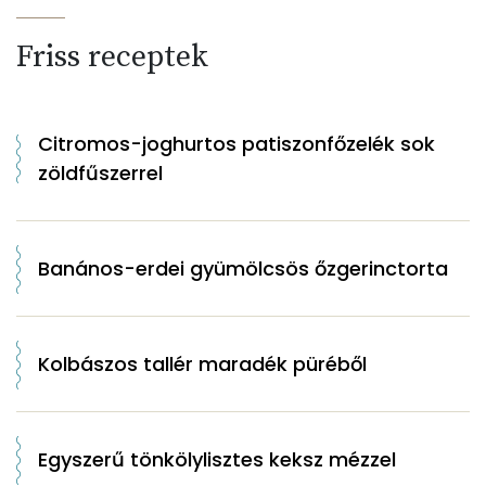
Friss receptek
Citromos-joghurtos patiszonfőzelék sok
zöldfűszerrel
Banános-erdei gyümölcsös őzgerinctorta
Kolbászos tallér maradék püréből
Egyszerű tönkölylisztes keksz mézzel