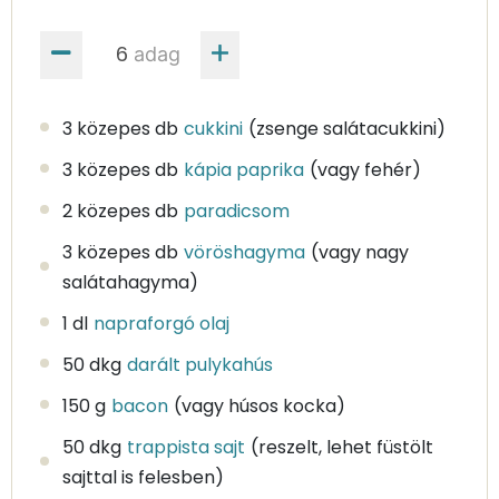
adag
3 közepes db
cukkini
(zsenge salátacukkini)
3 közepes db
kápia paprika
(vagy fehér)
2 közepes db
paradicsom
3 közepes db
vöröshagyma
(vagy nagy
salátahagyma)
1 dl
napraforgó olaj
50 dkg
darált pulykahús
150 g
bacon
(vagy húsos kocka)
50 dkg
trappista sajt
(reszelt, lehet füstölt
sajttal is felesben)