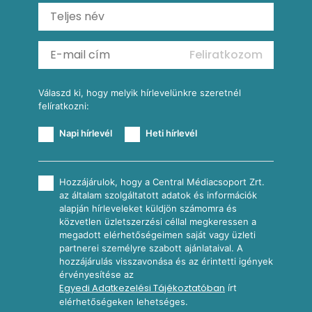
Ratatouille
Almás-kéksajtos kukoricasaláta
Köretek
Mexikói kukoricasaláta
Reggeli receptek
Feliratkozom
További receptkategóriák
Válaszd ki, hogy melyik hírlevelünkre szeretnél
felíratkozni:
Napi hírlevél
Heti hírlevél
Hozzájárulok, hogy a Central Médiacsoport Zrt.
az általam szolgáltatott adatok és információk
alapján hírleveleket küldjön számomra és
közvetlen üzletszerzési céllal megkeressen a
megadott elérhetőségeimen saját vagy üzleti
partnerei személyre szabott ajánlataival. A
hozzájárulás visszavonása és az érintetti igények
érvényesítése az
Egyedi Adatkezelési Tájékoztatóban
írt
elérhetőségeken lehetséges.