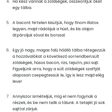
Szelén
Ha kész vannak a zöldségek, összeöntjük őket
25g
bacon
98 kcal
egy tálba.
TOP vitaminok
83g
trappista sajt
293 kcal
Kolin:
A bacont hirtelen kisütjük, hogy finom illatos
67g
főzőtejszín
87 kcal
legyen, majd rádobjuk a húst, és kis olajon
C vitamin:
átpároljuk sóval és borssal.
17g
rizs
60 kcal
Niacin - B3 vitamin:
0g
só
0 kcal
Egy jó nagy, magas falú hőálló tálba rétegezzük
E vitamin:
a hozzávalókat a következő sorrendben:sült
0g
bors
0 kcal
zöldségek, húsos bacon, rizs, tejszín, pici sajt.
Lut-zea
Figyeljünk arra, hogy a sült zöldségek szaftját
0g
pulykafűszerkeverék
0 kcal
alaposan csepegtessük le, így is lesz majd elég
leve!
Fehérje
Összesen
810 kcal
Összesen
47.6 g
Annyiszor ismételjük, míg el nem fogynak a
részek, és be nem telik a tálunk. A tetejét jó sok
sajttal zárjuk.
Zsír