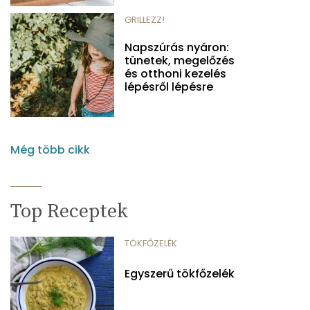
GRILLEZZ!
Napszúrás nyáron:
tünetek, megelőzés
és otthoni kezelés
lépésről lépésre
Még több cikk
Top Receptek
TÖKFŐZELÉK
Egyszerű tökfőzelék