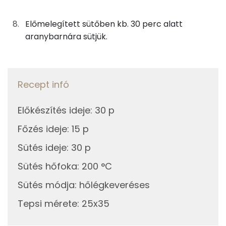
Összesen
56.9 g
Előmelegített sütőben kb. 30 perc alatt
aranybarnára sütjük.
Telített zsírsav
24 g
Egyszeresen telítetlen zsírsav:
21 g
Recept infó
Többszörösen telítetlen zsírsav
8 g
Koleszterin
198 mg
Előkészítés ideje
:
30 p
Főzés ideje
:
15 p
Ásványi anyagok
Sütés ideje
:
30 p
Összesen
2224.5 g
Sütés hőfoka
:
200 °C
Sütés módja
:
hőlégkeveréses
Cink
5 mg
Tepsi mérete
:
25x35
Szelén
41 mg