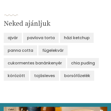
Neked ajánljuk
ajvár
pavlova torta
házi ketchup
panna cotta
fügelekvár
cukormentes banánkenyér
chia puding
körözött
tojásleves
borsófőzelék