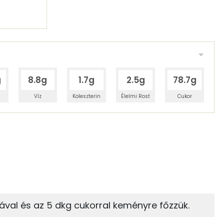
g
8.8g
1.7g
2.5g
78.7g
Víz
Koleszterin
Élelmi Rost
Cukor
 adagban
100 grammban
64%
25%
zénhidrát
Zsír
 adagban
100 grammban
25%
4%
ával és az 5 dkg cukorral keményre főzzük.
Zsír
Víz
86 kcal