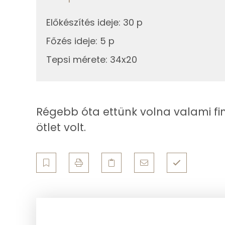
Zsír
A tetejére
Előkészítés ideje
:
30 p
Összesen
50g
növényi habtejszín
Főzés ideje
:
5 p
Telített zsírsav
Tepsi mérete
:
34x20
8g
étcsokoládé
Egyszeresen telítetlen zsírsav:
3g
napraforgó olaj
Többszörösen telítetlen zsírsav
Régebb óta ettünk volna valami fino
Koleszterin
Összesen
ötlet volt.
Ásványi anyagok
Összesen
Cink
Szelén