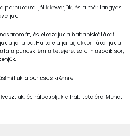
 porcukorral jól kikeverjük, és a már langyos
TOP vitaminok
75 kcal
verjük.
Kolin:
25 kcal
 puncsaromát, és elkezdjük a babapiskótákat
E vitamin:
32 kcal
k a jénaiba. Ha tele a jénai, akkor rákenjük a
A vitamin (RAE):
óta a puncskrém a tetejére, ez a második sor,
239 kcal
enjük.
C vitamin:
97 kcal
Retinol - A vitamin:
rásimítjuk a puncsos krémre.
olvasztjuk, és rálocsoljuk a hab tetejére. Mehet
251 kcal
37 kcal
13.6 g
0 kcal