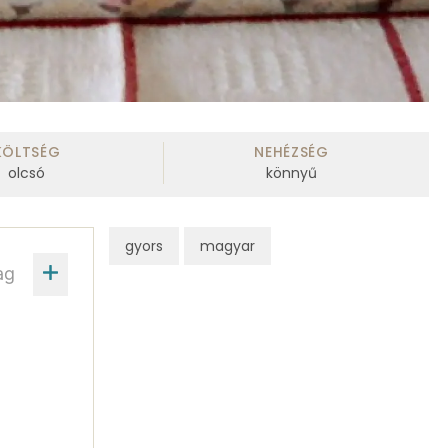
KÖLTSÉG
NEHÉZSÉG
olcsó
könnyű
gyors
magyar
ag