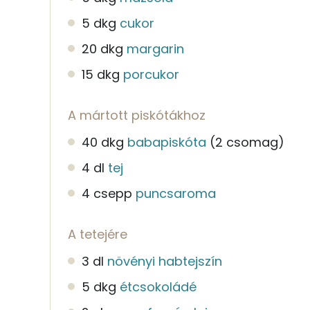
5 dkg
cukor
20 dkg
margarin
15 dkg
porcukor
A mártott piskótákhoz
40 dkg
babapiskóta
(2 csomag)
4 dl
tej
4 csepp
puncsaroma
A tetejére
3 dl
növényi habtejszín
5 dkg
étcsokoládé