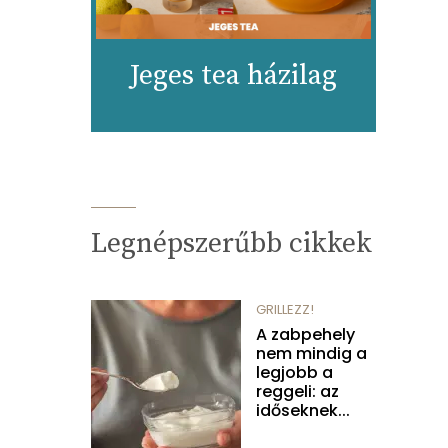
Jeges tea házilag
Legnépszerűbb cikkek
GRILLEZZ!
A zabpehely
nem mindig a
legjobb a
reggeli: az
időseknek...