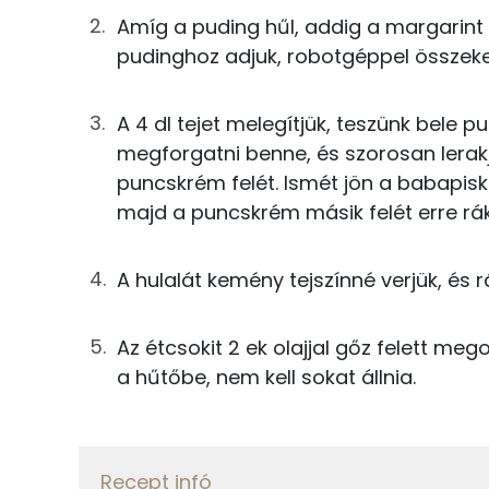
Amíg a puding hűl, addig a margarint a
TOP ásványi anyagok
133g
tej
pudinghoz adjuk, robotgéppel összeke
Kálcium
8g
mazsola
A 4 dl tejet melegítjük, teszünk bele
Nátrium
8g
cukor
megforgatni benne, és szorosan lerakju
Foszfor
puncskrém felét. Ismét jön a babapisk
33g
margarin
majd a puncskrém másik felét erre rák
Magnézium
25g
porcukor
Szelén
A hulalát kemény tejszínné verjük, és 
A mártott piskótákhoz
Az étcsokit 2 ek olajjal gőz felett meg
67g
babapiskóta
Fehérje
a hűtőbe, nem kell sokat állnia.
67g
tej
Összesen
0g
puncsaroma
Recept infó