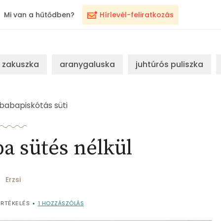
Mi van a hűtődben?
Hírlevél-feliratkozás
zakuszka
aranygaluska
juhtúrós puliszka
babapiskótás süti
 sütés nélkül
Erzsi
1
HOZZÁSZÓLÁS
RTÉKELÉS
•