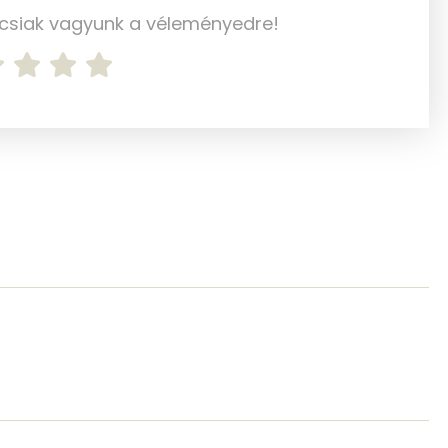
ncsiak vagyunk a véleményedre!
240 mg
1 mg
17 mg
30 mg
184 mg
0 mg
0 mg
129.1 g