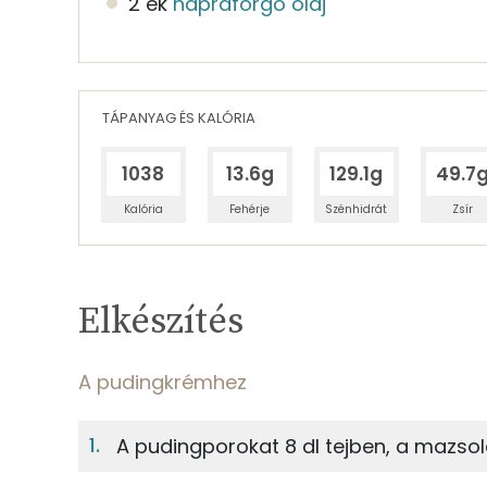
2 ek
napraforgó olaj
TÁPANYAG ÉS KALÓRIA
1038
13.6g
129.1g
49.7
Kalória
Fehérje
Szénhidrát
Zsír
Egy adagban
6
TÁPANYAGTARTALOM
Elkészítés
7%
Fehérje
S
Egy adagban
6
A pudingkrémhez
A pudingkrémhez
7%
64%
A pudingporokat 8 dl tejben, a mazsol
Fehérje
Szénhidrát
23g
puncs pudingpor