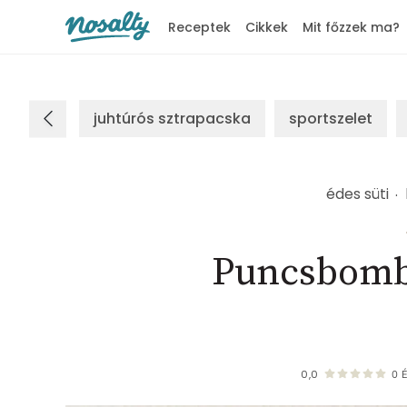
Receptek
Cikkek
Mit főzzek ma?
Nosalty
juhtúrós sztrapacska
sportszelet
édes süti
Puncsbomba
0,0
0
É