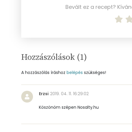
Bevált ez a recept? Kívá
Kálcium
Vas
Magnézium
Foszfor
Hozzászólások (
1
)
Nátrium
A hozzászólás íráshoz
belépés
szükséges!
Réz
Mangán
Erzsi
2019. 04. 11. 16:29:02
Szénhidrát
Köszönöm szépen Nosalty.hu
Összesen