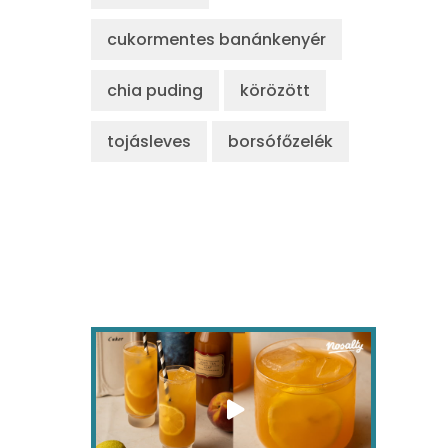
cukormentes banánkenyér
chia puding
körözött
tojásleves
borsófőzelék