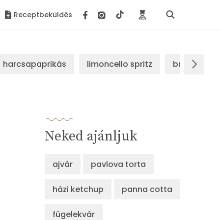
Receptbeküldés
harcsapaprikás
limoncello spritz
brassói sz
Neked ajánljuk
ajvár
pavlova torta
házi ketchup
panna cotta
fügelekvár