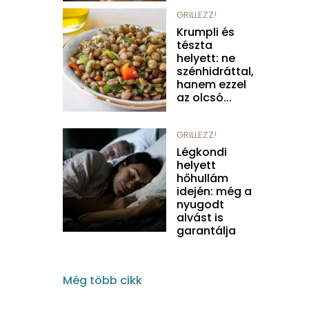
GRILLEZZ!
Krumpli és
tészta
helyett: ne
szénhidráttal,
hanem ezzel
az olcsó...
GRILLEZZ!
Légkondi
helyett
hőhullám
idején: még a
nyugodt
alvást is
garantálja
Még több cikk