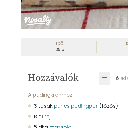
IDŐ
35
p
Hozzávalók
ad
A pudingkrémhez
3 tasak
puncs pudingpor
(főzős)
8 dl
tej
5 dkg
mazsola