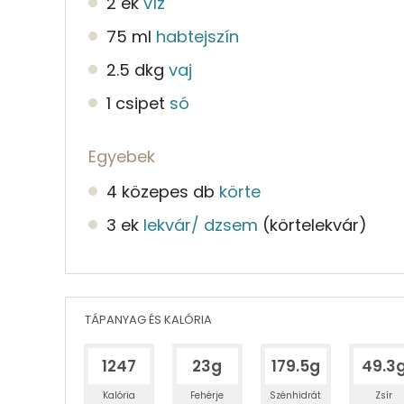
2 ek
víz
75 ml
habtejszín
2.5 dkg
vaj
1 csipet
só
Egyebek
4 közepes db
körte
3 ek
lekvár/ dzsem
(körtelekvár)
TÁPANYAG ÉS KALÓRIA
1247
23g
179.5g
49.3
Kalória
Fehérje
Szénhidrát
Zsír