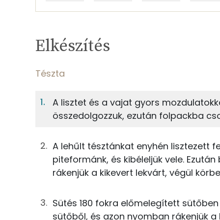
Egy adagban
4
TÁPANYAGTARTALOM
Elkészítés
5%
Fehérje
S
Egy adagban
4
Tészta
Tészta
5%
36%
A lisztet és a vajat gyors mozdulatok
Fehérje
Szénhidrát
75g
finomliszt
összedolgozzuk, ezután folpackba cs
TOP ásványi anyagok
38g
vaj
A lehűlt tésztánkat enyhén lisztezett f
Foszfor
15g
cukor
piteformánk, és kibéleljük vele. Ezután
rákenjük a kikevert lekvárt, végül körbe
Kálcium
14g
tojás
Cink
Sütés 180 fokra előmelegített sütőben
0g
só
sütőből, és azon nyomban rákenjük a k