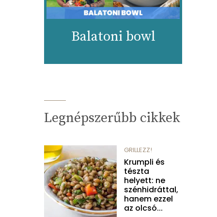
Balatoni bowl
Legnépszerűbb cikkek
GRILLEZZ!
Krumpli és
tészta
helyett: ne
szénhidráttal,
hanem ezzel
az olcsó...