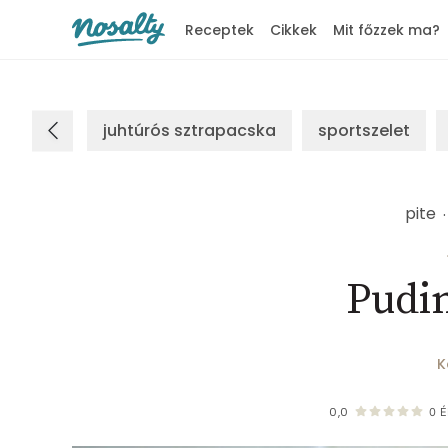
Receptek
Cikkek
Mit főzzek ma?
Nosalty
juhtúrós sztrapacska
sportszelet
pite
Pudin
K
0,0
0
É