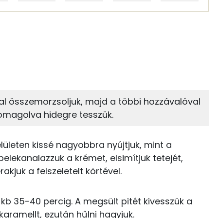
 adagban
100 grammban
36%
10%
zénhidrát
Zsír
 adagban
100 grammban
10%
49%
kal összemorzsoljuk, majd a többi hozzávalóval
Zsír
Víz
273 kcal
omagolva hidegre tesszük.
TOP vitaminok
269 kcal
elületen kissé nagyobbra nyújtjuk, mint a
Riboflavin - B2 vitamin:
58 kcal
 belekanalazzuk a krémet, elsimítjuk tetejét,
rakjuk a felszeletelt körtével.
Kolin:
17 kcal
Tiamin - B1 vitamin:
 kb 35-40 percig. A megsült pitét kivesszük a
0 kcal
aramellt, ezután hűlni hagyjuk.