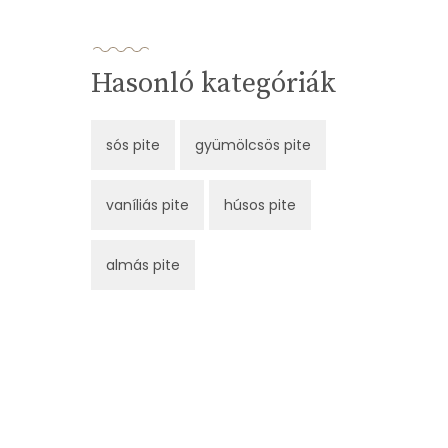
Hasonló kategóriák
sós pite
gyümölcsös pite
vaníliás pite
húsos pite
almás pite