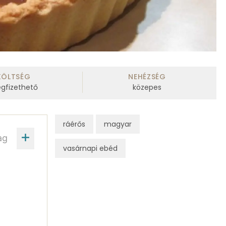
KÖLTSÉG
NEHÉZSÉG
gfizethető
közepes
ráérős
magyar
ag
vasárnapi ebéd