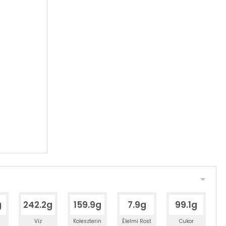
g
242.2g
159.9g
7.9g
99.1g
Víz
Koleszterin
Élelmi Rost
Cukor