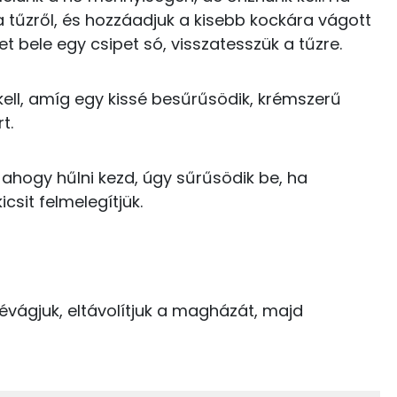
55 kcal
a tűzről, és hozzáadjuk a kisebb kockára vágott
160 mg
het bele egy csipet só, visszatesszük a tűzre.
45 kcal
0 kcal
ell, amíg egy kissé besűrűsödik, krémszerű
927.7 g
t.
163 mg
l ahogy hűlni kezd, úgy sűrűsödik be, ha
103 kcal
31 mg
csit felmelegítjük.
42 kcal
197 mg
127 mg
1247 kcal
vágjuk, eltávolítjuk a magházát, majd
37 mg
273 mg