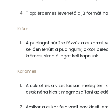
Vas
Krém
Nátrium
Tipp: érdemes levehető aljú formát has
11g
vaníliás pudingpor
Krém
75g
tej
Fehérje
23g
cukor
A pudingot sűrűre főzzük a cukorral, va
Összesen
kellően lehűlt a pudingunk, akkor bele
1g
vanília kivonat
krémes, sima állagot kell kapnunk.
Zsír
63g
tehéntúró
Összesen
Karamell
Karamell
Telített zsírsav
A cukrot és a vizet lassan melegíteni 
31g
cukor
csak néha kicsit megmozdítani az edé
Egyszeresen telítetlen zsírsav:
4g
víz
Többszörösen telítetlen zsírsav
Amikor a cukor felolvadt egy kicsit, e