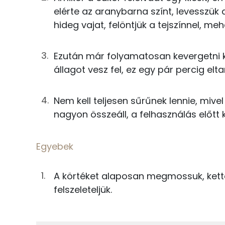
19g
habtejszín
elérte az aranybarna színt, levesszük 
Koleszterin
hideg vajat, felöntjük a tejszínnel, me
6g
vaj
Ásványi anyagok
0g
só
Ezután már folyamatosan kevergetni k
Összesen
állagot vesz fel, ez egy pár percig eltar
Egyebek
Cink
Nem kell teljesen sűrűnek lennie, mive
200g
körte
Szelén
nagyon összeáll, a felhasználás előtt ki
15g
lekvár/ dzsem
Kálcium
Egyebek
Vas
Összesen
A körtéket alaposan megmossuk, ketté
Magnézium
felszeleteljük.
Foszfor