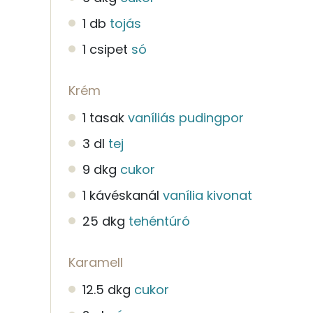
1 db
tojás
1 csipet
só
Krém
1 tasak
vaníliás pudingpor
3 dl
tej
9 dkg
cukor
1 kávéskanál
vanília kivonat
25 dkg
tehéntúró
Karamell
12.5 dkg
cukor