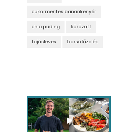
cukormentes banánkenyér
chia puding
körözött
tojásleves
borsófőzelék