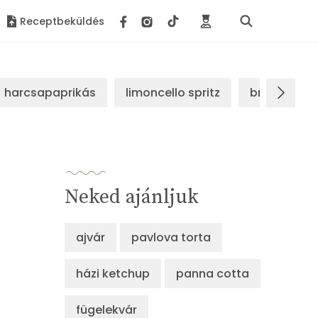
Receptbeküldés
harcsapaprikás
limoncello spritz
brassói sz
Neked ajánljuk
ajvár
pavlova torta
házi ketchup
panna cotta
fügelekvár