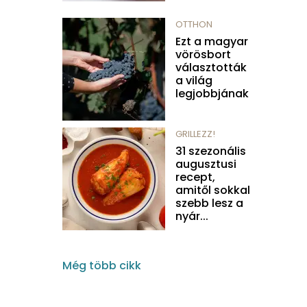
OTTHON
Ezt a magyar
vörösbort
választották
a világ
legjobbjának
GRILLEZZ!
31 szezonális
augusztusi
recept,
amitől sokkal
szebb lesz a
nyár...
Még több cikk