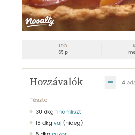
IDŐ
65
p
me
Hozzávalók
ad
Tészta
30 dkg
finomliszt
15 dkg
vaj
(hideg)
6 dkg
cukor