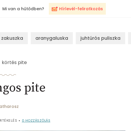
Mi van a hűtődben?
Hírlevél-feliratkozás
zakuszka
aranygaluska
juhtúrós puliszka
körtés pite
gos pite
atharosz
0
HOZZÁSZÓLÁS
RTÉKELÉS
•