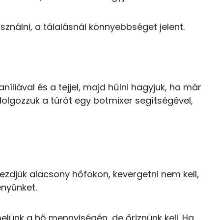
C vitamin:
E vitamin:
ználni, a tálalásnál könnyebbséget jelent.
43 kcal
42 kcal
87 kcal
níliával és a tejjel, majd hűlni hagyjuk, ha már
23 g
dolgozzuk a túrót egy botmixer segítségével,
0 kcal
92 kcal
49.3 g
30 g
kezdjük alacsony hőfokon, kevergetni nem kell,
121 kcal
nyünket.
13 g
0 kcal
2 g
melünk a hő mennyiségén, de őriznünk kell. Ha