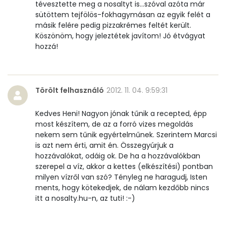
tévesztette meg a nosaltyt is...szóval azóta már
sütöttem tejfölös-fokhagymásan az egyik felét a
β-karotin
15 micro
másik felére pedig pizzakrémes feltét került.
Köszönöm, hogy jeleztétek javítom! Jó étvágyat
β-crypt
0 micro
hozzá!
Likopin
0 micro
Lut-zea
27 micro
Törölt felhasználó
2012. 11. 04. 9:59:31
Kedves Heni! Nagyon jónak tűnik a recepted, épp
Összesen
1023 kcal
most készítem, de az a forró vizes megoldás
nekem sem tűnik egyértelműnek. Szerintem Marcsi
is azt nem érti, amit én. Összegyúrjuk a
hozzávalókat, odáig ok. De ha a hozzávalókban
szerepel a víz, akkor a kettes (elkészítési) pontban
milyen vízről van szó? Tényleg ne haragudj, Isten
ments, hogy kötekedjek, de nálam kezdőbb nincs
itt a nosalty.hu-n, az tuti! :-)