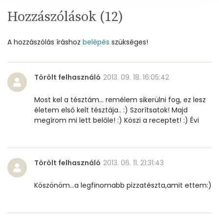
Hozzászólások (
12
)
Magnézium
55 mg
A hozzászólás íráshoz
belépés
szükséges!
Foszfor
393 mg
Nátrium
1117 mg
Törölt felhasználó
2013. 09. 18. 16:05:42
Réz
0 mg
Most kel a tésztám... remélem sikerülni fog, ez lesz
életem első kelt tésztája.. :) Szorítsatok! Majd
Mangán
1 mg
megírom mi lett belőle! :) Köszi a receptet! :) Évi
Szénhidrát
Törölt felhasználó
Összesen
2013. 06. 11. 21:31:43
119.8 g
Köszönöm...a legfinomabb pizzatészta,amit ettem:)
Cukor
2 mg
Élelmi rost
5 mg