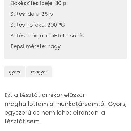
A feltéthez
Előkészítés ideje
:
30 p
Kolin:
19g
pizzaszósz
10 kcal
Sütés ideje
:
25 p
E vitamin:
Sütés hőfoka
:
200 °C
0g
pizza fűszerkeverék
0 kcal
Niacin - B3 vitamin:
Sütés módja
:
alul-felül sütés
50g
sajt
176 kcal
Tepsi mérete
:
nagy
C vitamin:
50g
felvágott
70 kcal
Tiamin - B1 vitamin:
A tepsi előkészítéséhez
gyors
magyar
Fehérje
2g
napraforgó olaj
18 kcal
Összesen
36.3 g
Ezt a tésztát amikor először
meghallottam a munkatársamtól. Gyors,
Összesen
1023 kcal
Zsír
egyszerű és nem lehet elrontani a
tésztát sem.
Összesen
43.3 g