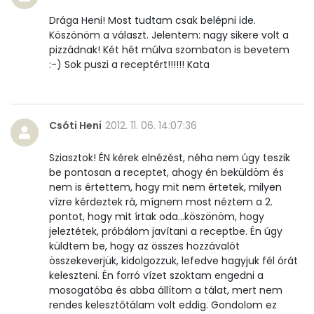
D vitamin:
11 micro
Drága Heni! Most tudtam csak belépni ide.
Köszönöm a választ. Jelentem: nagy sikere volt a
K vitamin:
3 micro
pizzádnak! Két hét múlva szombaton is bevetem
:-) Sok puszi a receptért!!!!!! Kata
Tiamin - B1 vitamin:
0 mg
Riboflavin - B2 vitamin:
0 mg
Csóti Heni
2012. 11. 06. 14:07:36
Niacin - B3 vitamin:
4 mg
Sziasztok! ÉN kérek elnézést, néha nem úgy teszik
be pontosan a receptet, ahogy én beküldöm és
Pantoténsav - B5 vitamin:
0 mg
nem is értettem, hogy mit nem értetek, milyen
vízre kérdeztek rá, mígnem most néztem a 2.
Folsav - B9-vitamin:
148 micro
pontot, hogy mit írtak oda...köszönöm, hogy
jeleztétek, próbálom javítani a receptbe. Én úgy
Kolin:
27 mg
küldtem be, hogy az összes hozzávalót
összekeverjük, kidolgozzuk, lefedve hagyjuk fél órát
Retinol - A vitamin:
157 micro
keleszteni. Én forró vízet szoktam engedni a
mosogatóba és abba állítom a tálat, mert nem
α-karotin
0 micro
rendes kelesztőtálam volt eddig. Gondolom ez