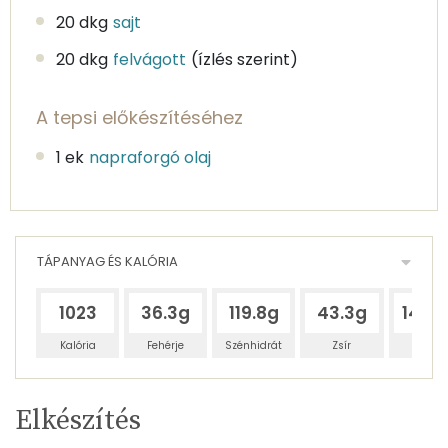
20 dkg
sajt
20 dkg
felvágott
(ízlés szerint)
A tepsi előkészítéséhez
1 ek
napraforgó olaj
TÁPANYAG ÉS KALÓRIA
1023
36.3g
119.8g
43.3g
140.
Kalória
Fehérje
Szénhidrát
Zsír
Víz
Egy
4
100
Elkészítés
adagban
adagban
grammban
TÁPANYAGTARTALOM