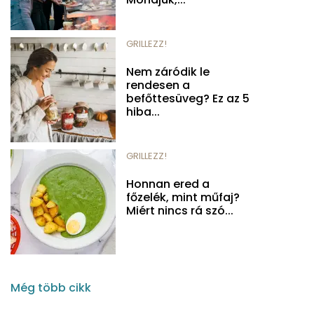
GRILLEZZ!
Nem záródik le
rendesen a
befőttesüveg? Ez az 5
hiba...
GRILLEZZ!
Honnan ered a
főzelék, mint műfaj?
Miért nincs rá szó...
Még több cikk