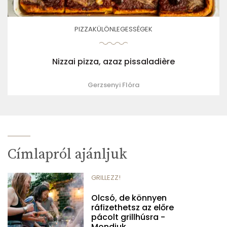
PIZZAKÜLÖNLEGESSÉGEK
Nizzai pizza, azaz pissaladière
Gerzsenyi Flóra
Címlapról ajánljuk
GRILLEZZ!
Olcsó, de könnyen
ráfizethetsz az előre
pácolt grillhúsra -
Mondjuk,...