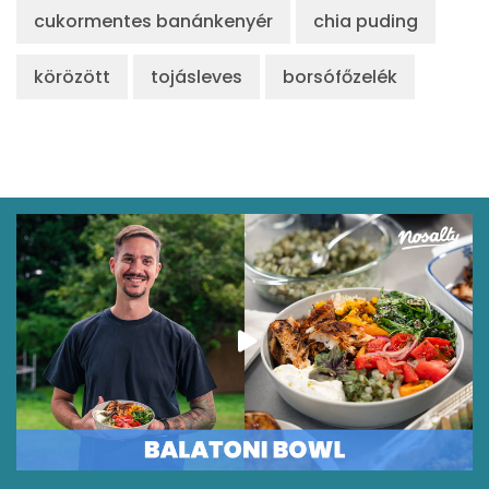
cukormentes banánkenyér
chia puding
körözött
tojásleves
borsófőzelék