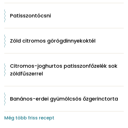
Patisszontócsni
Zöld citromos görögdinnyekoktél
Citromos-joghurtos patisszonfőzelék sok
zöldfűszerrel
Banános-erdei gyümölcsös őzgerinctorta
Még több friss recept