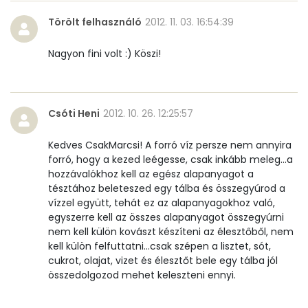
Törölt felhasználó
2012. 11. 03. 16:54:39
Nagyon fini volt :) Köszi!
Csóti Heni
2012. 10. 26. 12:25:57
Kedves CsakMarcsi! A forró víz persze nem annyira
forró, hogy a kezed leégesse, csak inkább meleg...a
hozzávalókhoz kell az egész alapanyagot a
tésztához beleteszed egy tálba és összegyúrod a
vízzel együtt, tehát ez az alapanyagokhoz való,
egyszerre kell az összes alapanyagot összegyúrni
nem kell külön kovászt készíteni az élesztőből, nem
kell külön felfuttatni...csak szépen a lisztet, sót,
cukrot, olajat, vizet és élesztőt bele egy tálba jól
összedolgozod mehet keleszteni ennyi.