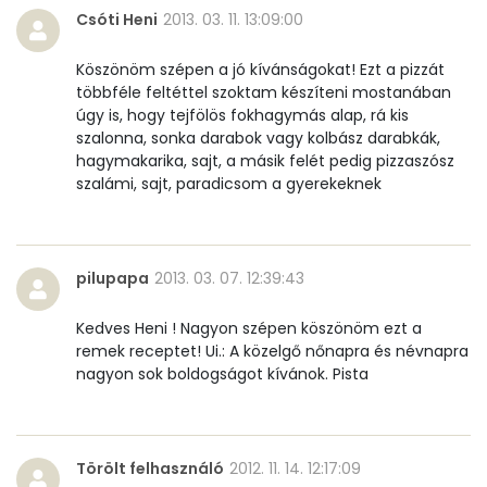
Csóti Heni
2013. 03. 11. 13:09:00
Víz
Köszönöm szépen a jó kívánságokat! Ezt a pizzát
Összesen
140.4 g
többféle feltéttel szoktam készíteni mostanában
úgy is, hogy tejfölös fokhagymás alap, rá kis
szalonna, sonka darabok vagy kolbász darabkák,
Vitaminok
hagymakarika, sajt, a másik felét pedig pizzaszósz
szalámi, sajt, paradicsom a gyerekeknek
Összesen
0
A vitamin (RAE):
158 micro
pilupapa
2013. 03. 07. 12:39:43
B6 vitamin:
0 mg
Kedves Heni ! Nagyon szépen köszönöm ezt a
remek receptet! Ui.: A közelgő nőnapra és névnapra
B12 Vitamin:
1 micro
nagyon sok boldogságot kívánok. Pista
E vitamin:
10 mg
C vitamin:
2 mg
Törölt felhasználó
2012. 11. 14. 12:17:09