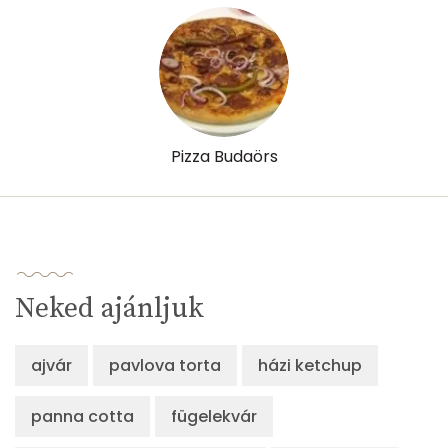
Pizza Budaörs
Neked ajánljuk
ajvár
pavlova torta
házi ketchup
panna cotta
fügelekvár