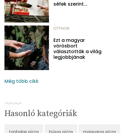
séfek szerint...
OTTHON
Ezt a magyar
vörösbort
választották a világ
legjobbjának
Még több cikk
Hasonló kategóriák
tonhalas pizza
húsos pizza
magyaros pizza