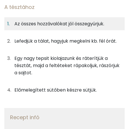
A tésztához
11%
35%
13%
Egy
4
100
Fehérje
Szénhidrát
Zsír
adagban
adagban
grammban
Az összes hozzávalókat jól összegyúrjuk.
A tésztához
11%
35%
13%
41%
Fehérje
Szénhidrát
Zsír
Víz
Lefedjük a tálat, hagyjuk megkelni kb. fél órát.
150g
finomliszt
546 kcal
TOP ásványi anyagok
13g
élesztő
13 kcal
Egy nagy tepsit kiolajazunk és ráterítjük a
Nátrium
tésztát, majd a feltéteket rápakoljuk, rászórjuk
75g
víz
0 kcal
a sajtot.
Foszfor
1g
cukor
2 kcal
Kálcium
Előmelegített sütőben készre sütjük.
21g
napraforgó olaj
188 kcal
Szelén
2g
só
0 kcal
Magnézium
Recept infó
TOP vitaminok