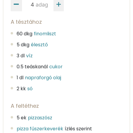
adag
A tésztához
60 dkg
finomliszt
5 dkg
élesztő
3 dl
víz
0.5 teáskanál
cukor
1 dl
napraforgó olaj
2 kk
só
A feltéthez
5 ek
pizzaszósz
pizza fűszerkeverék
ízlés szerint