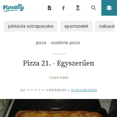
Nosalty
juhtúrós sztrapacska
sportszelet
zakuszk
pizza
szalámis pizza
Pizza 21. - Egyszerűen
Csóti Heni
12
HOZZÁSZÓLÁS
0,0
0
ÉRTÉKELÉS
•