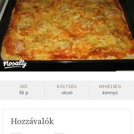
IDŐ
KÖLTSÉG
NEHÉZSÉG
55
p
olcsó
könnyű
Hozzávalók