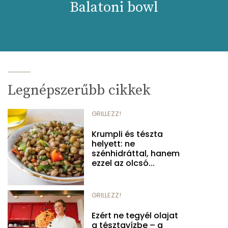
Balatoni bowl
Legnépszerűbb cikkek
GRILLEZZ!
Krumpli és tészta
helyett: ne
szénhidráttal, hanem
ezzel az olcsó...
GRILLEZZ!
Ezért ne tegyél olajat
a tésztavízbe – a