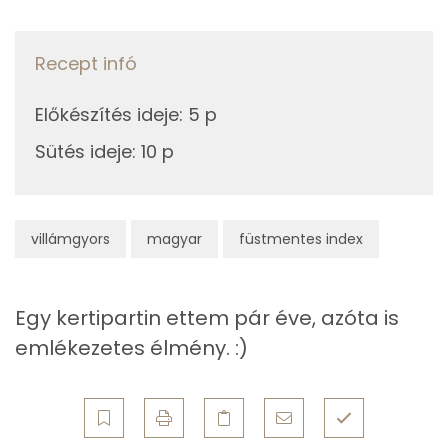
Szelén
0g
bors
0 kcal
Magnézium
Recept infó
Összesen
140 kcal
TOP vitaminok
Előkészítés ideje
:
5 p
Kolin:
Sütés ideje
:
10 p
Niacin - B3 vitamin:
E vitamin:
villámgyors
magyar
füstmentes index
C vitamin:
Egy kertipartin ettem pár éve, azóta is
B6 vitamin:
emlékezetes élmény. :)
Fehérje
Összesen
21.6 g