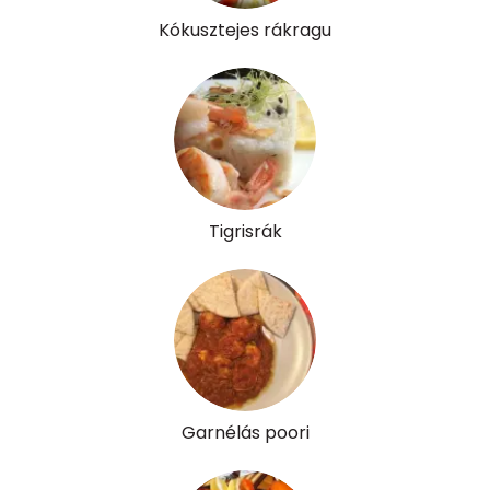
Kókusztejes rákragu
Cukor
0 mg
Élelmi rost
0 mg
Víz
Összesen
130.3 g
Tigrisrák
Vitaminok
Összesen
0
A vitamin (RAE):
82 micro
B6 vitamin:
0 mg
Garnélás poori
B12 Vitamin:
2 micro