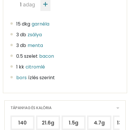
adag
15 dkg
garnéla
3 db
zsálya
3 db
menta
0.5 szelet
bacon
1 kk
citromlé
bors
ízlés szerint
TÁPANYAG ÉS KALÓRIA
140
21.6g
1.5g
4.7g
130.