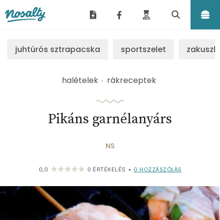
Nosalty
juhtúrós sztrapacska
sportszelet
zakuszk
halételek
rákreceptek
Pikáns garnélanyárs
NS
0
HOZZÁSZÓLÁS
0,0
0
ÉRTÉKELÉS
•