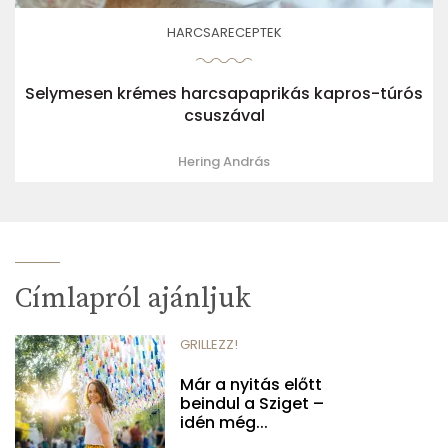
HARCSARECEPTEK
Selymesen krémes harcsapaprikás kapros-túrós
csuszával
Hering András
Címlapról ajánljuk
GRILLEZZ!
Már a nyitás előtt
beindul a Sziget –
idén még...