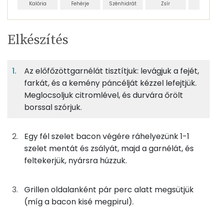
Kalória
Fehérje
Szénhidrát
Zsír
Víz
Egy
1
100
Elkészítés
adagban
adagban
grammban
TÁPANYAGTARTALOM
Az előfőzöttgarnélát tisztítjuk: levágjuk a fejét,
14%
1%
3%
Egy
1
100
Fehérje
Szénhidrát
Zsír
adagban
adagban
grammban
farkát, és a kemény páncélját kézzel lefejtjük.
Meglocsoljuk citromlével, és durvára őrölt
borssal szórjuk.
14%
1%
3%
82%
150g
garnéla
107 kcal
Fehérje
Szénhidrát
Zsír
Víz
TOP ásványi anyagok
0g
zsálya
0 kcal
Egy fél szelet bacon végére ráhelyezünk 1-1
szelet mentát és zsályát, majd a garnélát, és
Nátrium
0g
menta
0 kcal
feltekerjük, nyársra húzzuk.
Foszfor
9g
bacon
33 kcal
Grillen oldalanként pár perc alatt megsütjük
Kálcium
(míg a bacon kisé megpirul).
2g
citromlé
0 kcal