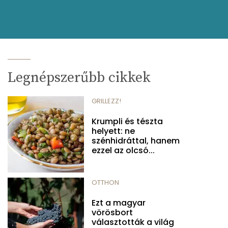
Legnépszerűbb cikkek
GRILLEZZ!
Krumpli és tészta
helyett: ne
szénhidráttal, hanem
ezzel az olcsó...
OTTHON
Ezt a magyar
vörösbort
választották a világ