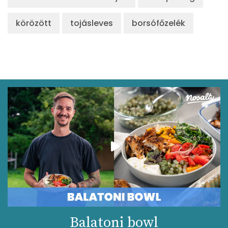
Kolin:
126 mg
körözött
tojásleves
borsófőzelék
Retinol - A vitamin:
82 micro
α-karotin
0 micro
β-karotin
0 micro
β-crypt
0 micro
Likopin
0 micro
Lut-zea
0 micro
Összesen
140 kcal
Balatoni bowl