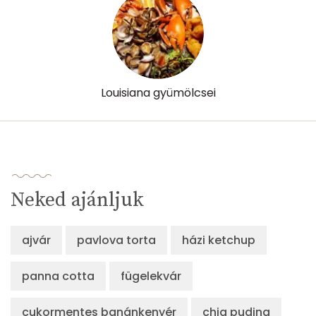
E vitamin:
2 mg
C vitamin:
1 mg
D vitamin:
4 micro
Louisiana gyümölcsei
K vitamin:
0 micro
Tiamin - B1 vitamin:
0 mg
Riboflavin - B2 vitamin:
0 mg
Neked ajánljuk
Niacin - B3 vitamin:
3 mg
ajvár
pavlova torta
házi ketchup
Pantoténsav - B5 vitamin:
0 mg
panna cotta
fügelekvár
Folsav - B9-vitamin:
29 micro
cukormentes banánkenyér
chia puding