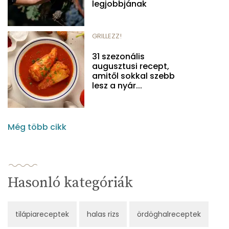
legjobbjának
GRILLEZZ!
31 szezonális
augusztusi recept,
amitől sokkal szebb
lesz a nyár...
Még több cikk
Hasonló kategóriák
tilápiareceptek
halas rizs
ördöghalreceptek