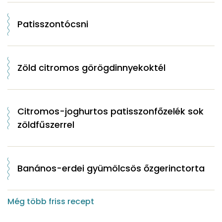
Patisszontócsni
Zöld citromos görögdinnyekoktél
Citromos-joghurtos patisszonfőzelék sok
zöldfűszerrel
Banános-erdei gyümölcsös őzgerinctorta
Még több friss recept