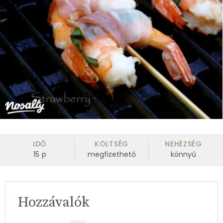
IDŐ
KÖLTSÉG
NEHÉZSÉG
15
p
megfizethető
könnyű
Hozzávalók