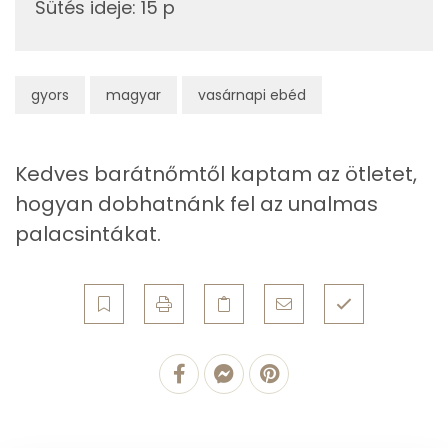
Sütés ideje
:
15 p
Egyszeresen telítetlen zsírsav:
15 g
Többszörösen telítetlen zsírsav
9 g
gyors
magyar
vasárnapi ebéd
Koleszterin
56 mg
Kedves barátnőmtől kaptam az ötletet,
Ásványi anyagok
hogyan dobhatnánk fel az unalmas
palacsintákat.
Összesen
440.1 g
Cink
1 mg
Szelén
10 mg
Kálcium
198 mg
Vas
1 mg