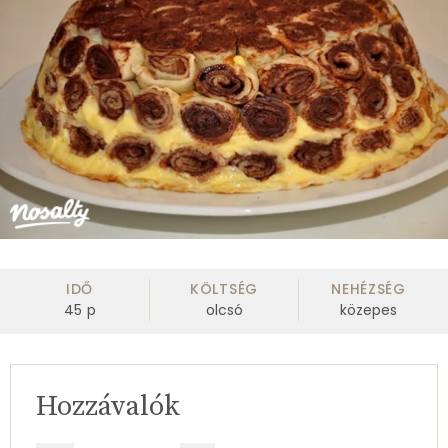
IDŐ
KÖLTSÉG
NEHÉZSÉG
45
p
olcsó
közepes
Hozzávalók