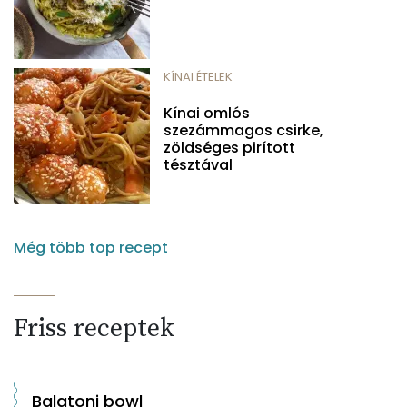
KÍNAI ÉTELEK
Kínai omlós
szezámmagos csirke,
zöldséges pirított
tésztával
Még több top recept
Friss receptek
Balatoni bowl