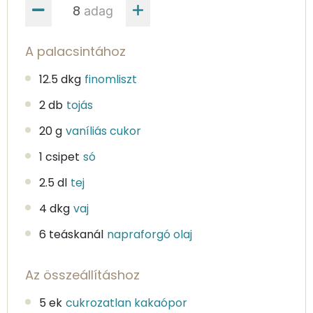
adag
A palacsintához
12.5 dkg
finomliszt
2 db
tojás
20 g
vaníliás cukor
1 csipet
só
2.5 dl
tej
4 dkg
vaj
6 teáskanál
napraforgó olaj
Az összeállításhoz
5 ek
cukrozatlan kakaópor