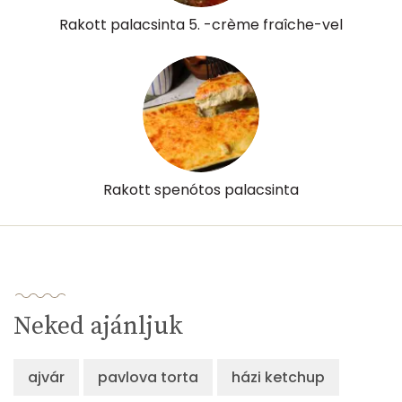
Rakott palacsinta 5. -crème fraîche-vel
Rakott spenótos palacsinta
Neked ajánljuk
ajvár
pavlova torta
házi ketchup