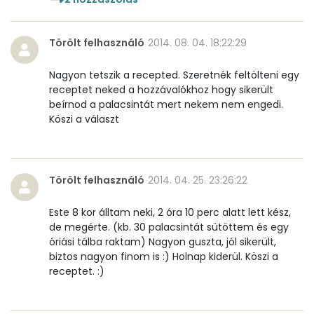
β-karotin
199 micro
β-crypt
1 micro
Törölt felhasználó
2014. 08. 04. 18:22:29
Likopin
0 micro
Nagyon tetszik a recepted. Szeretnék feltölteni egy
receptet neked a hozzávalókhoz hogy sikerült
Lut-zea
66 micro
beírnod a palacsintát mert nekem nem engedi.
Köszi a választ
Összesen
571 kcal
Törölt felhasználó
2014. 04. 25. 23:26:22
Este 8 kor álltam neki, 2 óra 10 perc alatt lett kész,
de megérte. (kb. 30 palacsintát sütöttem és egy
óriási tálba raktam) Nagyon guszta, jól sikerült,
biztos nagyon finom is :) Holnap kiderül. Köszi a
receptet. :)