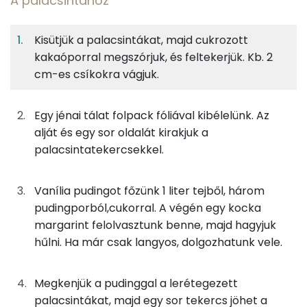
A palacsintához
8%
43%
33%
Egy
8
100
Fehérje
Szénhidrát
Zsír
adagban
adagban
grammban
Kisütjük a palacsintákat, majd cukrozott
kakaóporral megszórjuk, és feltekerjük. Kb. 2
A palacsintához
8%
43%
33%
17%
cm-es csíkokra vágjuk.
Fehérje
Szénhidrát
Zsír
Víz
16g
finomliszt
57 kcal
TOP ásványi anyagok
Egy jénai tálat folpack fóliával kibélelünk. Az
14g
tojás
17 kcal
Kálcium
alját és egy sor oldalát kirakjuk a
palacsintatekercsekkel.
3g
vaníliás cukor
10 kcal
Nátrium
0g
só
0 kcal
Foszfor
Vanília pudingot főzünk 1 liter tejből, három
pudingporból,cukorral. A végén egy kocka
31g
tej
18 kcal
Magnézium
margarint felolvasztunk benne, majd hagyjuk
hűlni. Ha már csak langyos, dolgozhatunk vele.
5g
vaj
36 kcal
Szelén
3g
napraforgó olaj
27 kcal
TOP vitaminok
Megkenjük a pudinggal a lerétegezett
palacsintákat, majd egy sor tekercs jöhet a