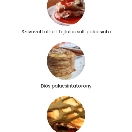
Szilvával töltött tejfölös sült palacsinta
Diós palacsintatorony