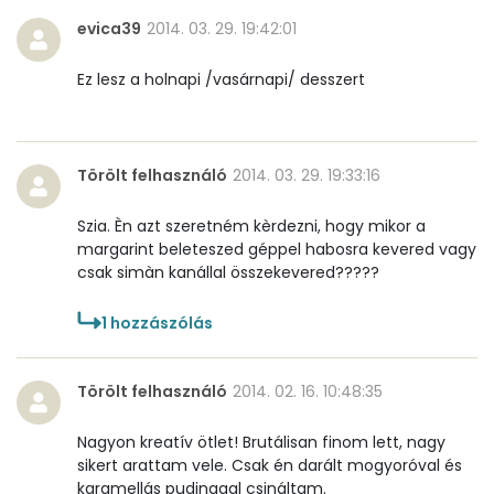
evica39
2014. 03. 29. 19:42:01
Ez lesz a holnapi /vasárnapi/ desszert
Törölt felhasználó
2014. 03. 29. 19:33:16
Szia. Èn azt szeretném kèrdezni, hogy mikor a
margarint beleteszed géppel habosra kevered vagy
csak simàn kanállal összekevered?????
1
hozzászólás
Törölt felhasználó
2014. 02. 16. 10:48:35
Nagyon kreatív ötlet! Brutálisan finom lett, nagy
sikert arattam vele. Csak én darált mogyoróval és
karamellás pudinggal csináltam.