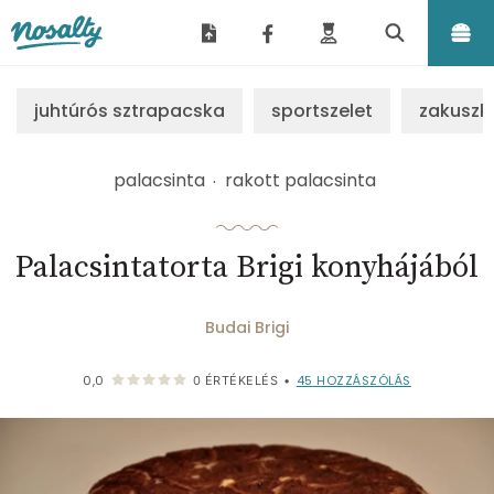
Nosalty
juhtúrós sztrapacska
sportszelet
zakuszk
palacsinta
rakott palacsinta
Palacsintatorta Brigi konyhájából
Budai Brigi
45
HOZZÁSZÓLÁS
0,0
0
ÉRTÉKELÉS
•