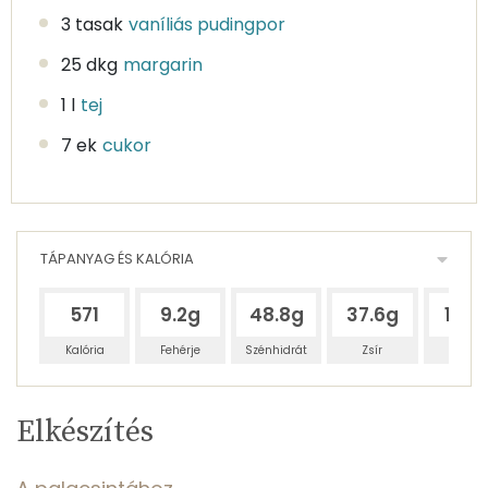
3 tasak
vaníliás pudingpor
25 dkg
margarin
1 l
tej
7 ek
cukor
TÁPANYAG ÉS KALÓRIA
571
9.2g
48.8g
37.6g
18.6
Kalória
Fehérje
Szénhidrát
Zsír
Víz
Egy
8
100
Elkészítés
adagban
adagban
grammban
TÁPANYAGTARTALOM