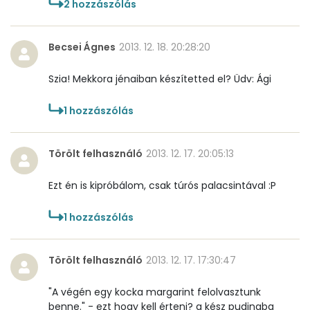
2
hozzászólás
Becsei Ágnes
2013. 12. 18. 20:28:20
Szia! Mekkora jénaiban készítetted el? Üdv: Ági
1
hozzászólás
Törölt felhasználó
2013. 12. 17. 20:05:13
Ezt én is kipróbálom, csak túrós palacsintával :P
1
hozzászólás
Törölt felhasználó
2013. 12. 17. 17:30:47
"A végén egy kocka margarint felolvasztunk
benne." - ezt hogy kell érteni? a kész pudingba