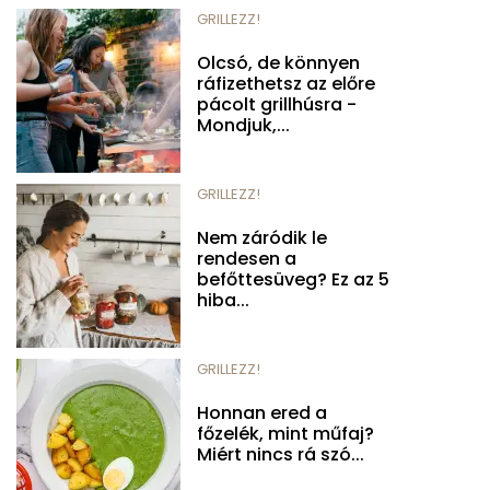
GRILLEZZ!
Olcsó, de könnyen
ráfizethetsz az előre
pácolt grillhúsra -
Mondjuk,...
GRILLEZZ!
Nem záródik le
rendesen a
befőttesüveg? Ez az 5
hiba...
GRILLEZZ!
Honnan ered a
főzelék, mint műfaj?
Miért nincs rá szó...