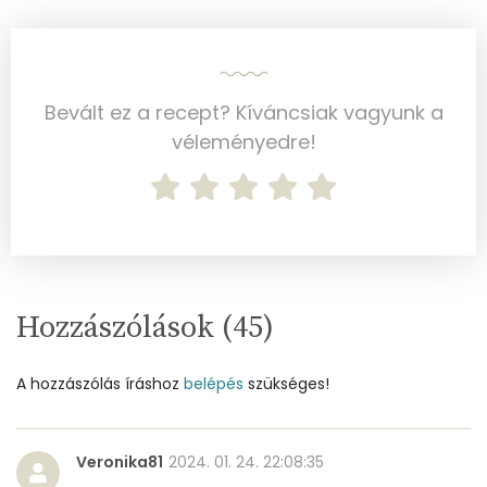
Magnézium
38 mg
Foszfor
92 mg
Bevált ez a recept? Kíváncsiak vagyunk a
Nátrium
100 mg
véleményedre!
Réz
0 mg
Mangán
0 mg
Szénhidrát
Hozzászólások (
45
)
Összesen
48.8 g
A hozzászólás íráshoz
belépés
szükséges!
Cukor
18 mg
Élelmi rost
3 mg
Veronika81
2024. 01. 24. 22:08:35