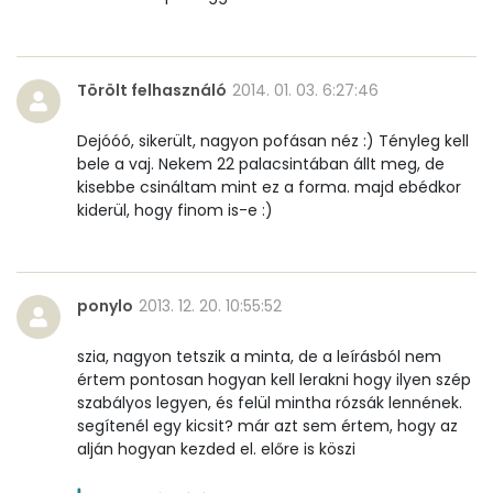
Törölt felhasználó
2014. 01. 03. 6:27:46
Dejóóó, sikerült, nagyon pofásan néz :) Tényleg kell
bele a vaj. Nekem 22 palacsintában állt meg, de
kisebbe csináltam mint ez a forma. majd ebédkor
kiderül, hogy finom is-e :)
ponylo
2013. 12. 20. 10:55:52
szia, nagyon tetszik a minta, de a leírásból nem
értem pontosan hogyan kell lerakni hogy ilyen szép
szabályos legyen, és felül mintha rózsák lennének.
segítenél egy kicsit? már azt sem értem, hogy az
alján hogyan kezded el. előre is köszi