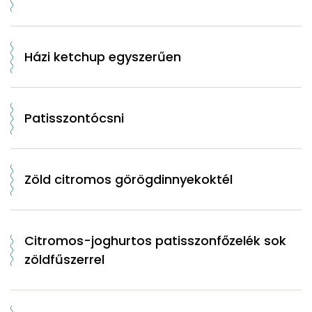
Házi ketchup egyszerűen
Patisszontócsni
Zöld citromos görögdinnyekoktél
Citromos-joghurtos patisszonfőzelék sok
zöldfűszerrel