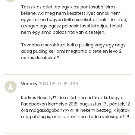
Víz
Tetszik az otlet, de egy kicsi pontosabb leiras
kellene. Aki meg nem keszitett ilyet annak nem
Összesen
18.6 g
egyertelmu hogyan kell a sorokat csinalni. Azt irod,
a vegen egy egesz palacsintaval lefedjuk. Holott
nem egy sima palacsinta van a tetejen.
Vitaminok
Tovabba a sorok kozt kell a puding vagy egy nagy
Összesen
0
adag puding kell ami megtartja a tetejen levo 2
centis darabokat?
A vitamin (RAE):
309 micro
B6 vitamin:
0 mg
Walaky
2018. 08. 17. 18:13:36
B12 Vitamin:
0 micro
Kedves Nosalty!? Ide miért nem írtátok ki, hogy a
Facebookon kiemelve 2018. augusztus 17., péntek, 12
E vitamin:
4 mg
óra magasságában????!!!!!! Nekem bezzeg, kiírjátok,
még utólag is, ami szintén nem fedi a valóságot!!!!!
C vitamin:
0 mg
D vitamin:
10 micro