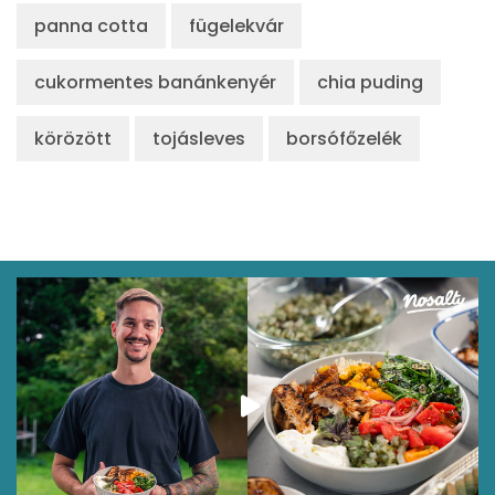
panna cotta
fügelekvár
cukormentes banánkenyér
chia puding
körözött
tojásleves
borsófőzelék