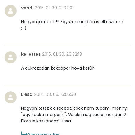
vandi
2015. 01. 30. 21:02:01
K vitamin:
30 micro
Nagyon jól néz ki!!! Egyszer majd én is elkészítem!
Tiamin - B1 vitamin:
0 mg
:-)
Riboflavin - B2 vitamin:
0 mg
Niacin - B3 vitamin:
0 mg
kellettez
2015. 01. 30. 20:32:18
Pantoténsav - B5 vitamin:
0 mg
A cukrozatlan kakaópor hova kerül?
Folsav - B9-vitamin:
12 micro
Liesa
2014. 08. 05. 16:55:50
Kolin:
43 mg
Nagyon tetszik a recept, csak nem tudom, mennyi
Retinol - A vitamin:
293 micro
"egy kocka margarin". Valaki meg tudja mondani?
Elöre is köszönöm! Liesa
α-karotin
0 micro
2
hozzászólás