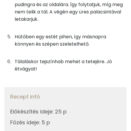
Kolin:
pudingra és az oldalára. Így folytatjuk, míg meg
Az összeállításhoz
nem telik a tál. A végén egy üres palacsintával
E vitamin:
letakarjuk.
6g
cukrozatlan kakaópor
14 kcal
Niacin - B3 vitamin:
17g
vaníliás pudingpor
64 kcal
Hűtőben egy estét pihen, így másnapra
A vitamin (RAE):
könnyen és szépen szeletelhető.
31g
margarin
224 kcal
Retinol - A vitamin:
125g
tej
70 kcal
Tálaláskor tejszínhab mehet a tetejére. Jó
étvágyat!
Fehérje
9g
cukor
34 kcal
Összesen
9.2 g
Összesen
571 kcal
Recept infó
Zsír
Előkészítés ideje
:
25 p
Összesen
37.6 g
Főzés ideje
:
5 p
Telített zsírsav
10 g