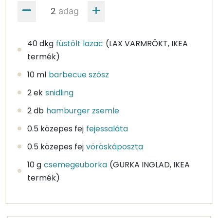
adag
40 dkg
füstölt lazac
(LAX VARMRÖKT, IKEA
termék)
10 ml
barbecue szósz
2 ek
snidling
2 db
hamburger zsemle
0.5 közepes fej
fejessaláta
0.5 közepes fej
vöröskáposzta
10 g
csemegeuborka
(GURKA INGLAD, IKEA
termék)