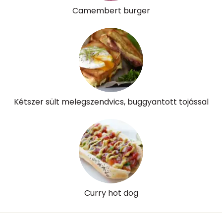
Camembert burger
B6 vitamin:
1 mg
B12 Vitamin:
7 micro
E vitamin:
3 mg
C vitamin:
176 mg
Kétszer sült melegszendvics, buggyantott tojással
D vitamin:
1370 micro
K vitamin:
186 micro
Tiamin - B1 vitamin:
1 mg
Riboflavin - B2 vitamin:
1 mg
Curry hot dog
Niacin - B3 vitamin:
13 mg