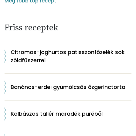
Még több top recept
Friss receptek
Citromos-joghurtos patisszonfőzelék sok
zöldfűszerrel
Banános-erdei gyümölcsös őzgerinctorta
Kolbászos tallér maradék püréből