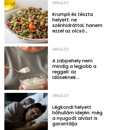
GRILLEZZ!
Krumpli és tészta
helyett: ne
szénhidráttal, hanem
ezzel az olcsó...
GRILLEZZ!
A zabpehely nem
mindig a legjobb a
reggeli: az
időseknek...
GRILLEZZ!
Légkondi helyett
hőhullám idején: még
a nyugodt alvást is
garantálja