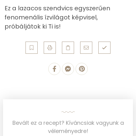
Ez a lazacos szendvics egyszerűen
Fehérje
fenomenális ízvilágot képvisel,
Összesen
47.2 g
próbáljátok ki Ti is!
Zsír
Összesen
11.5 g
Telített zsírsav
2 g
Egyszeresen telítetlen zsírsav:
5 g
Többszörösen telítetlen zsírsav
3 g
Koleszterin
46 mg
Bevált ez a recept? Kíváncsiak vagyunk a
Ásványi anyagok
véleményedre!