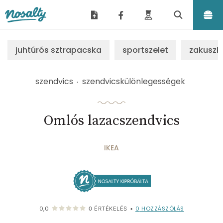
Nosalty
juhtúrós sztrapacska
sportszelet
zakuszk
szendvics
szendvicskülönlegességek
Omlós lazacszendvics
IKEA
0
HOZZÁSZÓLÁS
0,0
0
ÉRTÉKELÉS
•