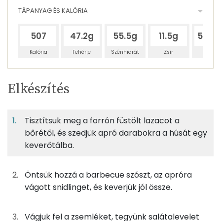
TÁPANYAG ÉS KALÓRIA
507
47.2g
55.5g
11.5g
500.
Kalória
Fehérje
Szénhidrát
Zsír
Víz
Egy
2
100
Elkészítés
adagban
adagban
grammban
TÁPANYAGTARTALOM
Tisztítsuk meg a forrón füstölt lazacot a
8%
9%
2%
Egy
2
100
Fehérje
Szénhidrát
Zsír
adagban
adagban
grammban
bőrétől, és szedjük apró darabokra a húsát egy
keverőtálba.
8%
9%
2%
82%
200g
füstölt lazac
234 kcal
Fehérje
Szénhidrát
Zsír
Víz
Öntsük hozzá a barbecue szószt, az apróra
TOP ásványi anyagok
10g
barbecue szósz
17 kcal
vágott snidlinget, és keverjük jól össze.
Nátrium
3g
snidling
1 kcal
Vágjuk fel a zsemléket, tegyünk salátalevelet