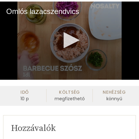
Omlós lazacszendvics
0
seconds
of
IDŐ
KÖLTSÉG
NEHÉZSÉG
39
10
p
megfizethető
könnyű
seconds
Hozzávalók