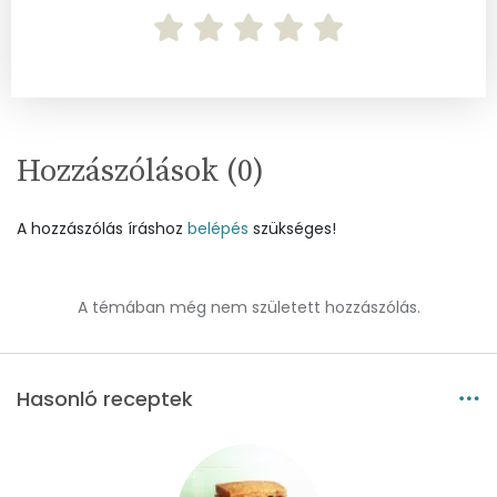
Összesen
2763.3 g
Cink
2 mg
Szelén
82 mg
Hozzászólások (
0
)
Kálcium
264 mg
Vas
7 mg
A hozzászólás íráshoz
belépés
szükséges!
Magnézium
107 mg
A témában még nem született hozzászólás.
Foszfor
497 mg
Nátrium
1803 mg
Hasonló receptek
Réz
1 mg
Mangán
1 mg