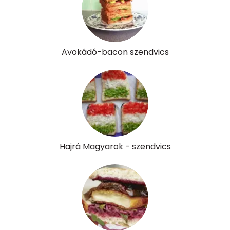
Szénhidrát
Összesen
55.5 g
Avokádó-bacon szendvics
Cukor
19 mg
Élelmi rost
8 mg
Víz
Hajrá Magyarok - szendvics
Összesen
500.6 g
Vitaminok
Összesen
0
A vitamin (RAE):
345 micro