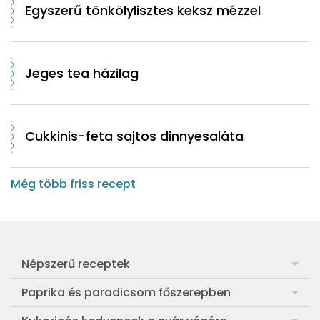
Egyszerű tönkölylisztes keksz mézzel
Jeges tea házilag
Cukkinis-feta sajtos dinnyesaláta
Még több friss recept
Népszerű receptek
Frankfurti leves
Paprika és paradicsom főszerepben
Egyszerű muffin
Pan con Tomate