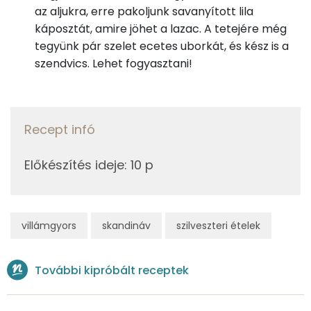
Foszfor
az aljukra, erre pakoljunk savanyított lila
55g
hamburger zsemle
153 kcal
káposztát, amire jöhet a lazac. A tetejére még
Kálcium
tegyünk pár szelet ecetes uborkát, és kész is a
83g
fejessaláta
8 kcal
szendvics. Lehet fogyasztani!
Magnézium
375g
vöröskáposzta
93 kcal
Szelén
5g
csemegeuborka
1 kcal
Recept infó
TOP vitaminok
Összesen
507 kcal
Kolin:
Előkészítés ideje
:
10 p
C vitamin:
Niacin - B3 vitamin:
villámgyors
skandináv
szilveszteri ételek
E vitamin:
További kipróbált receptek
β-karotin