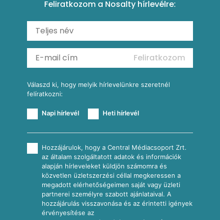
Feliratkozom a Nosalty hírlevélre:
Carbonara
Shakshuka
Mexikói húsleves kukorica salsával
Saláták
Ratatouille
Almás-kéksajtos kukoricasaláta
Köretek
Mexikói kukoricasaláta
Reggeli receptek
Feliratkozom
További receptkategóriák
Válaszd ki, hogy melyik hírlevelünkre szeretnél
felíratkozni:
Napi hírlevél
Heti hírlevél
Hozzájárulok, hogy a Central Médiacsoport Zrt.
az általam szolgáltatott adatok és információk
alapján hírleveleket küldjön számomra és
közvetlen üzletszerzési céllal megkeressen a
megadott elérhetőségeimen saját vagy üzleti
partnerei személyre szabott ajánlataival. A
hozzájárulás visszavonása és az érintetti igények
érvényesítése az