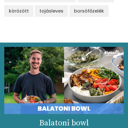
körözött
tojásleves
borsófőzelék
Balatoni bowl