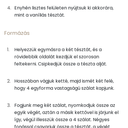
14g
tojás
17 kcal
Enyhén lisztes felületen nyújtsuk ki akkorára,
Koleszterin
167 mg
5g
tej
3 kcal
mint a vaníliás tésztát.
Ásványi anyagok
Összesen
Formázás
742 kcal
Összesen
1400.6 g
Helyezzük egymásra a két tésztát, és a
Cink
2 mg
rövidebbik oldalát kezdjük el szorosan
feltekerni. Csipkedjük össze a tészta alját.
Szelén
55 mg
Hosszában vágjuk ketté, majd ismét két felé,
Kálcium
126 mg
hogy 4 egyforma vastagságú szálat kapjunk.
Vas
3 mg
Fogjunk meg két szálat, nyomkodjuk össze az
Magnézium
71 mg
egyik végét, aztán a másik kettővel is járjunk el
így, végül illesszük össze a 4 szálat. Négyes
Foszfor
277 mg
fonással csavarjuk össze a tésztát, a végét