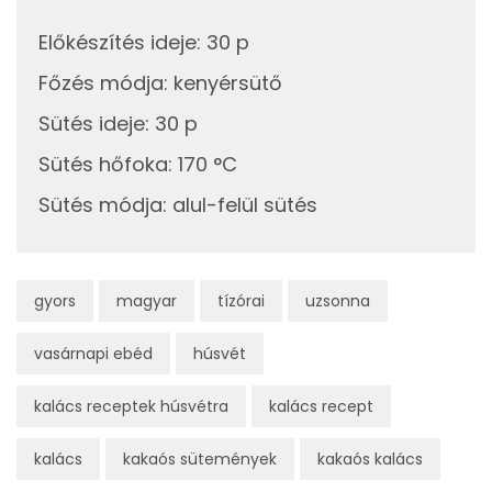
Vitaminok
Előkészítés ideje
:
30 p
Főzés módja
:
kenyérsütő
Összesen
0
Sütés ideje
:
30 p
A vitamin (RAE):
161 micro
Sütés hőfoka
:
170 °C
B6 vitamin:
0 mg
Sütés módja
:
alul-felül sütés
B12 Vitamin:
0 micro
E vitamin:
1 mg
gyors
magyar
tízórai
uzsonna
C vitamin:
0 mg
vasárnapi ebéd
húsvét
D vitamin:
30 micro
kalács receptek húsvétra
kalács recept
K vitamin:
2 micro
kalács
kakaós sütemények
kakaós kalács
Tiamin - B1 vitamin:
0 mg