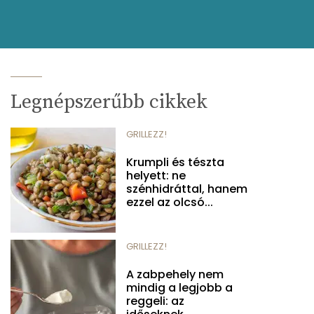
Legnépszerűbb cikkek
GRILLEZZ!
Krumpli és tészta
helyett: ne
szénhidráttal, hanem
ezzel az olcsó...
GRILLEZZ!
A zabpehely nem
mindig a legjobb a
reggeli: az