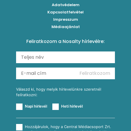
Paradicsomos húsgombóc
Klasszikus paprikás krumpli
Grillezettkukorica-saláta fűszeres garnélanyársakkal
Egytálételek
Adatvédelem
Brassói
Szaftos paprikás csirke
Kapcsolatfelvétel
Kukoricás-újhagymás lepény
Levesek
Impresszum
Roston csirkemell
Sült paprikás alfredo
Kukoricás tortilla
Torták
Médiaajánlat
Amerikai palacsinta
Paprikás-juhtúrós hajtovány
Csirkés-kukoricás pite
Tésztareceptek
Feliratkozom a Nosalty hírlevélre:
Carbonara
Shakshuka
Mexikói húsleves kukorica salsával
Saláták
Ratatouille
Almás-kéksajtos kukoricasaláta
Köretek
Mexikói kukoricasaláta
Reggeli receptek
Feliratkozom
További receptkategóriák
Válaszd ki, hogy melyik hírlevelünkre szeretnél
felíratkozni:
Napi hírlevél
Heti hírlevél
Hozzájárulok, hogy a Central Médiacsoport Zrt.