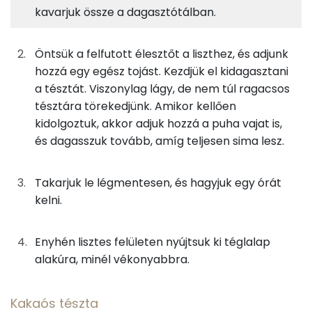
kavarjuk össze a dagasztótálban.
Fehérje
Szénhidrát
Zsír
Víz
63g
finomliszt
228 kcal
TOP ásványi anyagok
Öntsük a felfutott élesztőt a liszthez, és adjunk
28g
tej
15 kcal
Nátrium
hozzá egy egész tojást. Kezdjük el kidagasztani
a tésztát. Viszonylag lágy, de nem túl ragacsos
14g
tojás
17 kcal
Foszfor
tésztára törekedjünk. Amikor kellően
kidolgoztuk, akkor adjuk hozzá a puha vajat is,
8g
vaj
54 kcal
Kálcium
és dagasszuk tovább, amíg teljesen sima lesz.
1g
só
0 kcal
Magnézium
Takarjuk le légmentesen, és hagyjuk egy órát
8g
cukor
29 kcal
Szelén
kelni.
3g
vaníliás cukor
10 kcal
TOP vitaminok
Enyhén lisztes felületen nyújtsuk ki téglalap
Kolin:
1g
instant élesztő
3 kcal
alakúra, minél vékonyabbra.
Niacin - B3 vitamin:
Kakaós tészta
Kakaós tészta