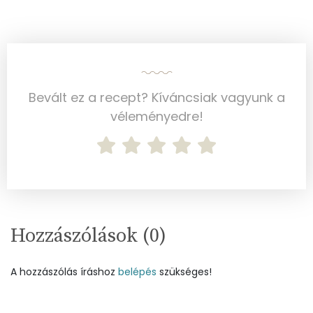
Likopin
0 micro
Lut-zea
208 micro
Összesen
742 kcal
Bevált ez a recept? Kíváncsiak vagyunk a
véleményedre!
Hozzászólások (
0
)
A hozzászólás íráshoz
belépés
szükséges!