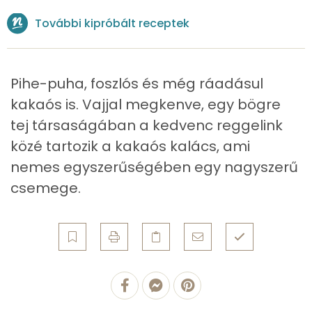
További kipróbált receptek
Riboflavin - B2 vitamin:
0 mg
Niacin - B3 vitamin:
2 mg
Pihe-puha, foszlós és még ráadásul
Pantoténsav - B5 vitamin:
0 mg
kakaós is. Vajjal megkenve, egy bögre
tej társaságában a kedvenc reggelink
Folsav - B9-vitamin:
93 micro
közé tartozik a kakaós kalács, ami
Kolin:
124 mg
nemes egyszerűségében egy nagyszerű
csemege.
Retinol - A vitamin:
159 micro
α-karotin
0 micro
β-karotin
24 micro
β-crypt
3 micro