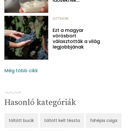
időseknek...
OTTHON
Ezt a magyar
vörösbort
választották a világ
legjobbjának
Még több cikk
Hasonló kategóriák
töltött bucik
töltött kelt tészta
fahéjas csiga