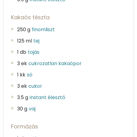
Kakaós tészta
250 g
finomliszt
125 ml
tej
1 db
tojás
3 ek
cukrozatlan kakaópor
1 kk
só
3 ek
cukor
3.5 g
instant élesztő
30 g
vaj
Formázás