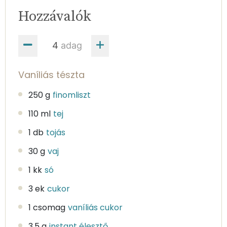
Hozzávalók
adag
Vaníliás tészta
250 g
finomliszt
110 ml
tej
1 db
tojás
30 g
vaj
1 kk
só
3 ek
cukor
1 csomag
vaníliás cukor
3.5 g
instant élesztő