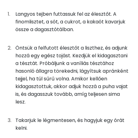
E vitamin:
63g
finomliszt
228 kcal
Langyos tejben futtassuk fel az élesztőt. A
Tiamin - B1 vitamin:
31g
tej
18 kcal
finomlisztet, a sót, a cukrot, a kakaót kavarjuk
Riboflavin - B2 vitamin:
össze a dagasztótálban.
14g
tojás
17 kcal
Fehérje
Öntsük a felfutott élesztőt a liszthez, és adjunk
8g
cukrozatlan kakaópor
17 kcal
hozzá egy egész tojást. Kezdjük el kidagasztani
Összesen
21.7 g
a tésztát. Próbáljunk a vaníliás tésztához
1g
só
0 kcal
hasonló állagra törekedni, lágyítsuk apránként
8g
cukor
29 kcal
tejjel, ha túl sűrű volna. Amikor kellően
Zsír
kidagasztottuk, akkor adjuk hozzá a puha vajat
1g
instant élesztő
3 kcal
Összesen
19.3 g
is, és dagasszuk tovább, amíg teljesen sima
lesz.
8g
vaj
54 kcal
Telített zsírsav
10 g
Takarjuk le légmentesen, és hagyjuk egy órát
Egyszeresen telítetlen zsírsav:
5 g
Formázás
kelni.
Többszörösen telítetlen zsírsav
2 g