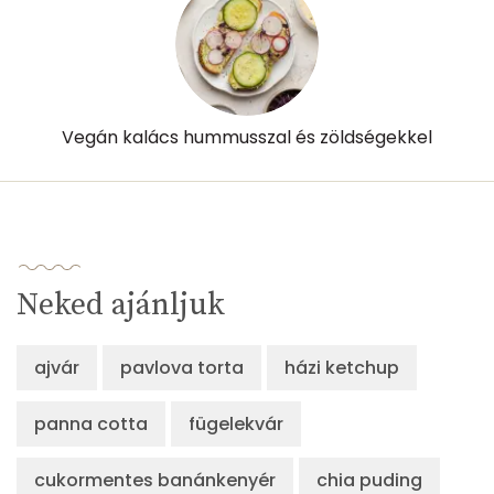
Vegán kalács hummusszal és zöldségekkel
Neked ajánljuk
ajvár
pavlova torta
házi ketchup
panna cotta
fügelekvár
cukormentes banánkenyér
chia puding