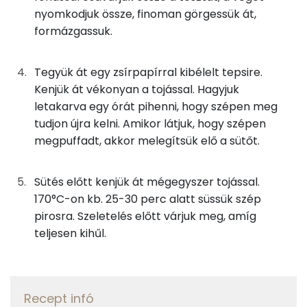
nyomkodjuk össze, finoman görgessük át,
Nátrium
865 mg
formázgassuk.
Réz
1 mg
Tegyük át egy zsírpapírral kibélelt tepsire.
Mangán
1 mg
Kenjük át vékonyan a tojással. Hagyjuk
letakarva egy órát pihenni, hogy szépen meg
Szénhidrát
tudjon újra kelni. Amikor látjuk, hogy szépen
megpuffadt, akkor melegítsük elő a sütőt.
Összesen
120.8 g
Sütés előtt kenjük át mégegyszer tojással.
Cukor
21 mg
170°C-on kb. 25-30 perc alatt süssük szép
Élelmi rost
7 mg
pirosra. Szeletelés előtt várjuk meg, amíg
teljesen kihűl.
Víz
Összesen
45.3 g
Recept infó