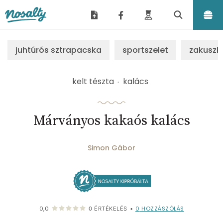
Nosalty
juhtúrós sztrapacska
sportszelet
zakuszk
kelt tészta
kalács
Márványos kakaós kalács
Simon Gábor
0
HOZZÁSZÓLÁS
0,0
0
ÉRTÉKELÉS
•