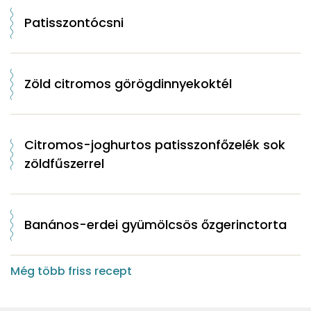
Patisszontócsni
Zöld citromos görögdinnyekoktél
Citromos-joghurtos patisszonfőzelék sok
zöldfűszerrel
Banános-erdei gyümölcsös őzgerinctorta
Még több friss recept