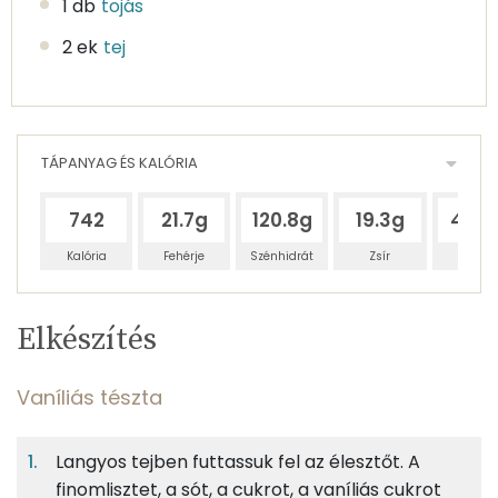
1 db
tojás
2 ek
tej
TÁPANYAG ÉS KALÓRIA
742
21.7g
120.8g
19.3g
45.3
Kalória
Fehérje
Szénhidrát
Zsír
Víz
Egy
4
100
Elkészítés
adagban
adagban
grammban
TÁPANYAGTARTALOM
Vaníliás tészta
11%
58%
9%
Egy
4
100
Fehérje
Szénhidrát
Zsír
adagban
adagban
grammban
Langyos tejben futtassuk fel az élesztőt. A
finomlisztet, a sót, a cukrot, a vaníliás cukrot
Vaníliás tészta
11%
58%
9%
22%