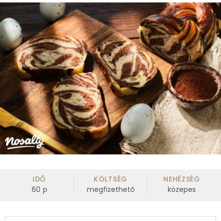
IDŐ
KÖLTSÉG
NEHÉZSÉG
60
p
megfizethető
közepes