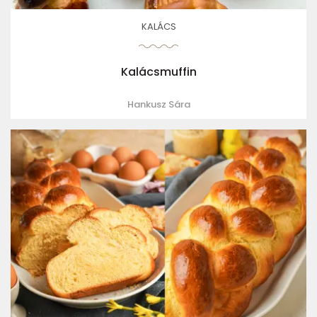
KALÁCS
Kalácsmuffin
Hankusz Sára