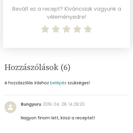
Magnézium
14 mg
Bevált ez a recept? Kíváncsiak vagyunk a
Foszfor
64 mg
véleményedre!
Nátrium
72 mg
Réz
0 mg
Mangán
0 mg
Hozzászólások (
6
)
Szénhidrát
A hozzászólás íráshoz
belépés
szükséges!
Összesen
68.7 g
Cukor
45 mg
Bungyuru
2019. 04. 28. 14:28:20
Élelmi rost
3 mg
Nagyon finom lett, köszi a receptet!