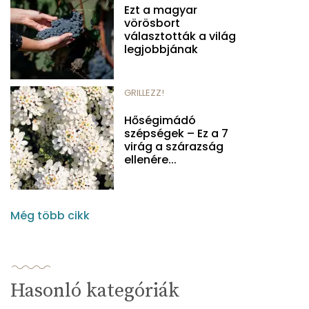
Ezt a magyar
vörösbort
választották a világ
legjobbjának
GRILLEZZ!
Hőségimádó
szépségek – Ez a 7
virág a szárazság
ellenére...
Még több cikk
Hasonló kategóriák