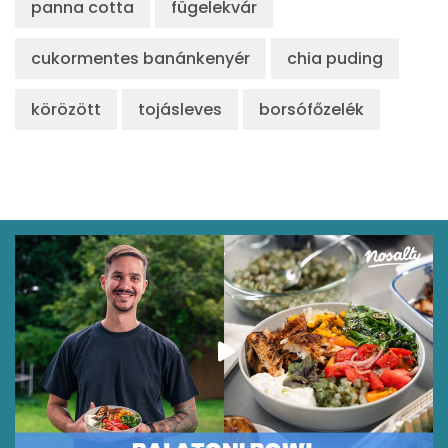
panna cotta
fügelekvár
cukormentes banánkenyér
chia puding
körözött
tojásleves
borsófőzelék