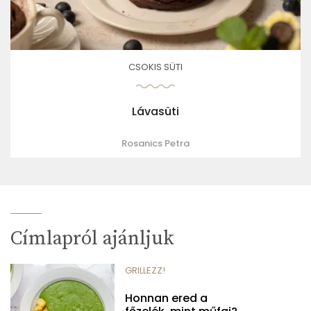
CSOKIS SÜTI
Lávasüti
Rosanics Petra
Címlapról ajánljuk
GRILLEZZ!
Honnan ered a