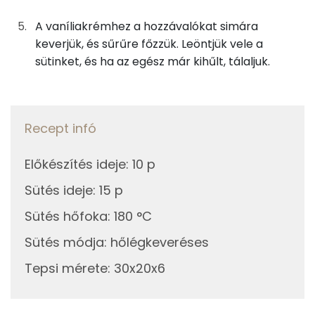
10g
cukor
39 kcal
C vitamin:
A vaníliakrémhez a hozzávalókat simára
keverjük, és sűrűre főzzük. Leöntjük vele a
A vaníliakrémhez
E vitamin:
sütinket, és ha az egész már kihűlt, tálaljuk.
8g
vaníliás pudingpor
29 kcal
Niacin - B3 vitamin:
88g
tej
49 kcal
Lut-zea
Recept infó
15g
cukor
58 kcal
Fehérje
Előkészítés ideje
:
10 p
Sütés ideje
:
15 p
Összesen
344 kcal
Összesen
6.9 g
Sütés hőfoka
:
180 °C
Zsír
Sütés módja
:
hőlégkeveréses
Tepsi mérete
:
30x20x6
Összesen
3.9 g
Telített zsírsav
1 g