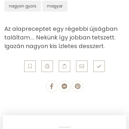
nagyon gyors
magyar
Egyszeresen telítetlen zsírsav:
1 g
Többszörösen telítetlen zsírsav
1 g
Az alapreceptet egy régebbi újságban
Koleszterin
68 mg
találtam.... Nekünk így jobban tetszett.
Igazán nagyon kis ízletes desszert.
Ásványi anyagok
Összesen
285.2 g
Cink
1 mg
Szelén
11 mg
Kálcium
122 mg
Vas
1 mg