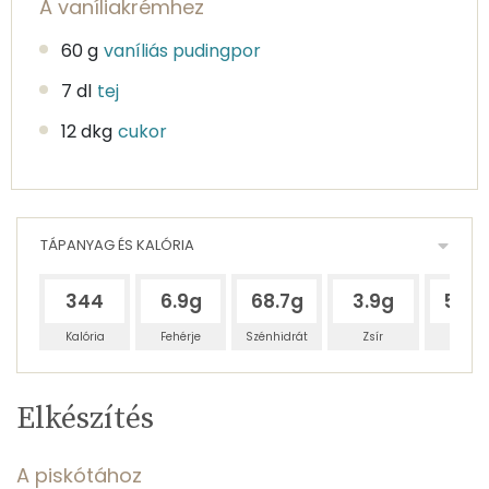
A vaníliakrémhez
60 g
vaníliás pudingpor
7 dl
tej
12 dkg
cukor
TÁPANYAG ÉS KALÓRIA
344
6.9g
68.7g
3.9g
50.6
Kalória
Fehérje
Szénhidrát
Zsír
Víz
Egy
8
100
Elkészítés
adagban
adagban
grammban
TÁPANYAGTARTALOM
A piskótához
5%
53%
3%