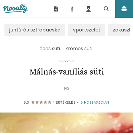
Nosalty
juhtúrós sztrapacska
sportszelet
zakuszk
édes süti
krémes süti
Málnás-vaníliás süti
NS
6
HOZZÁSZÓLÁS
5,0
1
ÉRTÉKELÉS
•