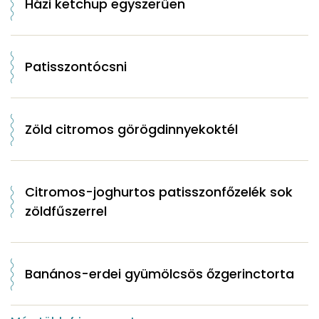
Házi ketchup egyszerűen
Patisszontócsni
Zöld citromos görögdinnyekoktél
Citromos-joghurtos patisszonfőzelék sok
zöldfűszerrel
Banános-erdei gyümölcsös őzgerinctorta