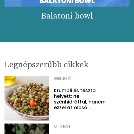
Balatoni bowl
Legnépszerűbb cikkek
GRILLEZZ!
Krumpli és tészta
helyett: ne
szénhidráttal, hanem
ezzel az olcsó...
OTTHON