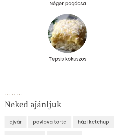
Néger pogácsa
Tepsis kókuszos
Neked ajánljuk
ajvár
pavlova torta
házi ketchup