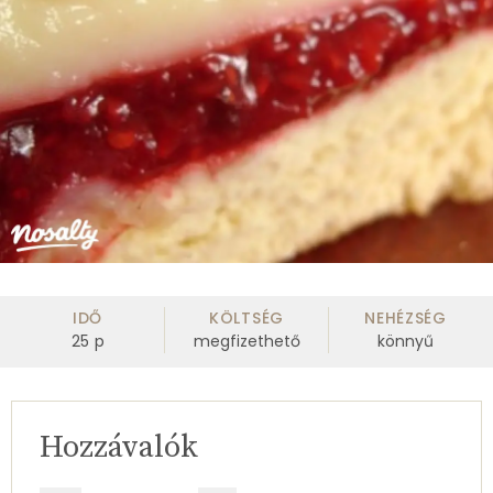
IDŐ
KÖLTSÉG
NEHÉZSÉG
25
p
megfizethető
könnyű
Hozzávalók