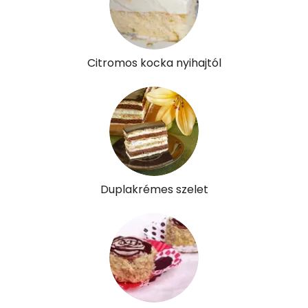
β-crypt
2 micro
Likopin
0 micro
Citromos kocka nyihajtól
Lut-zea
145 micro
Összesen
344 kcal
Duplakrémes szelet