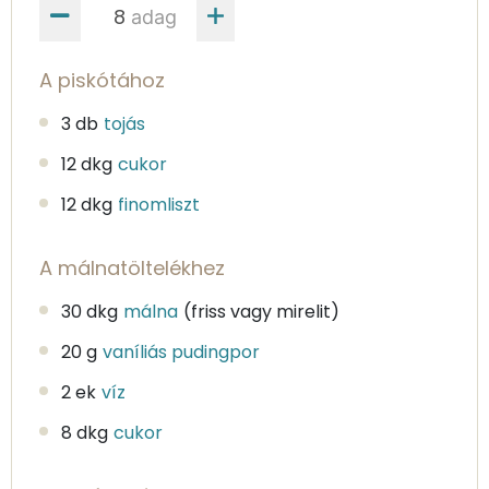
adag
A piskótához
3 db
tojás
12 dkg
cukor
12 dkg
finomliszt
A málnatöltelékhez
30 dkg
málna
(friss vagy mirelit)
20 g
vaníliás pudingpor
2 ek
víz
8 dkg
cukor