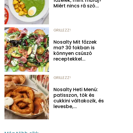
főzelék, mint műfaj?
Miért nincs rá szó...
GRILLEZZ!
Nosalty Mit főzzek
ma? 30 fokban is
könnyen csúszó
receptekkel...
GRILLEZZ!
Nosalty Heti Menü:
patisszon, tök és
cukkini váltakozik, és
levesbe,...