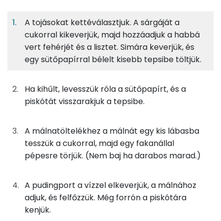
Egy
8
100
Fehérje
Szénhidrát
Zsír
adagban
adagban
grammban
A tojásokat kettéválasztjuk. A sárgáját a
cukorral kikeverjük, majd hozzáadjuk a habbá
A piskótához
5%
53%
3%
39%
vert fehérjét és a lisztet. Simára keverjük, és
Fehérje
Szénhidrát
Zsír
Víz
21g
tojás
26 kcal
egy sütőpapírral bélelt kisebb tepsibe töltjük.
TOP ásványi anyagok
15g
cukor
58 kcal
Kálcium
Ha kihűlt, levesszük róla a sütőpapírt, és a
piskótát visszarakjuk a tepsibe.
15g
finomliszt
55 kcal
Nátrium
Foszfor
A málnatöltelékhez a málnát egy kis lábasba
A málnatöltelékhez
tesszük a cukorral, majd egy fakanállal
Magnézium
pépesre törjük. (Nem baj ha darabos marad.)
38g
málna
20 kcal
Szelén
3g
vaníliás pudingpor
10 kcal
A pudingport a vízzel elkeverjük, a málnához
TOP vitaminok
adjuk, és felfőzzük. Még forrón a piskótára
2g
víz
0 kcal
kenjük.
Kolin: