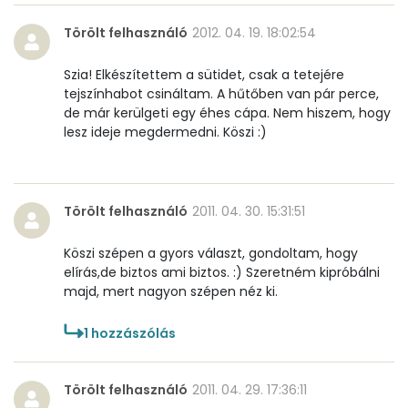
Víz
Törölt felhasználó
2012. 04. 19. 18:02:54
Összesen
50.6 g
Szia! Elkészítettem a sütidet, csak a tetejére
tejszínhabot csináltam. A hűtőben van pár perce,
Vitaminok
de már kerülgeti egy éhes cápa. Nem hiszem, hogy
lesz ideje megdermedni. Köszi :)
Összesen
0
A vitamin (RAE):
30 micro
Törölt felhasználó
2011. 04. 30. 15:31:51
B6 vitamin:
0 mg
Köszi szépen a gyors választ, gondoltam, hogy
B12 Vitamin:
0 micro
elírás,de biztos ami biztos. :) Szeretném kipróbálni
majd, mert nagyon szépen néz ki.
E vitamin:
1 mg
1
hozzászólás
C vitamin:
10 mg
Törölt felhasználó
2011. 04. 29. 17:36:11
D vitamin:
15 micro