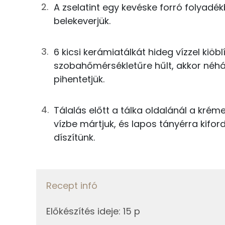
A zselatint egy kevéske forró folyadé
50g
tej
belekeverjük.
TOP ásványi anyagok
5g
cukor
6 kicsi kerámiatálkát hideg vízzel kiöb
Kálcium
0g
vanília
szobahőmérsékletűre hűlt, akkor néh
Nátrium
pihentetjük.
3g
zselatin
Foszfor
Tálalás előtt a tálka oldalánál a kréme
Összesen
Magnézium
vízbe mártjuk, és lapos tányérra kiford
díszítünk.
Szelén
Recept infó
Fehérje
Előkészítés ideje
:
15 p
Összesen