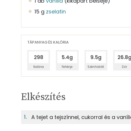
1 db
vanília
(kikapart belseje)
15 g
zselatin
TÁPANYAG ÉS KALÓRIA
298
5.4g
9.5g
26.8
Kalória
Fehérje
Szénhidrát
Zsír
Egy adagban
6
TÁPANYAGTARTALOM
Elkészítés
5%
Fehérje
S
Egy adagban
6
A tejet a tejszínnel, cukorral és a vaníl
5%
10%
83g
habtejszín
Fehérje
Szénhidrát