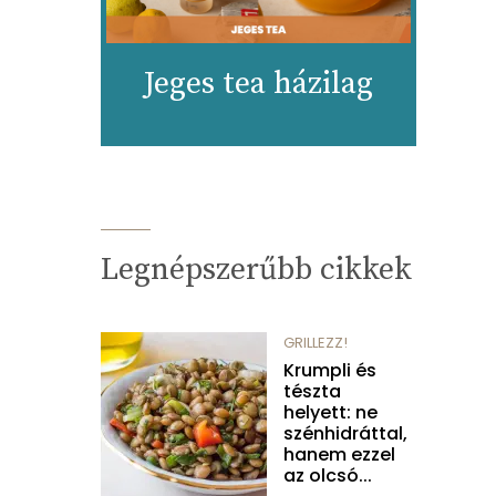
Jeges tea házilag
Legnépszerűbb cikkek
GRILLEZZ!
Krumpli és
tészta
helyett: ne
szénhidráttal,
hanem ezzel
az olcsó...