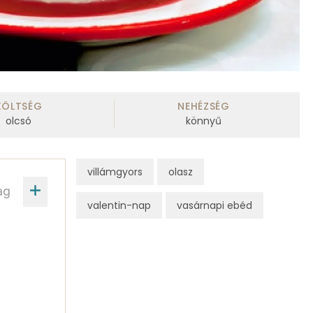
KÖLTSÉG
NEHÉZSÉG
olcsó
könnyű
villámgyors
olasz
ag
valentin-nap
vasárnapi ebéd