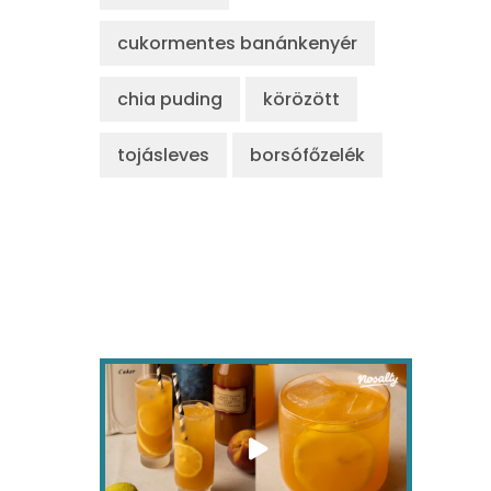
cukormentes banánkenyér
chia puding
körözött
tojásleves
borsófőzelék