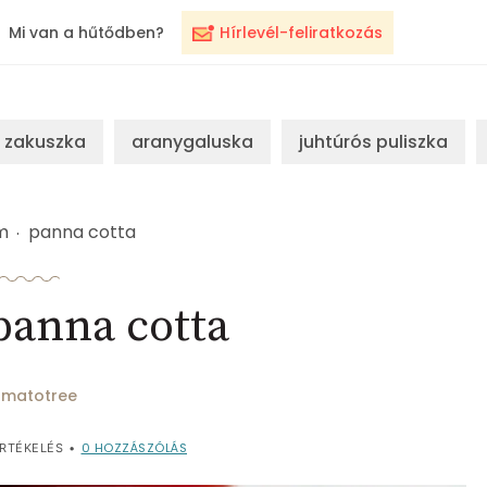
Mi van a hűtődben?
Hírlevél-feliratkozás
zakuszka
aranygaluska
juhtúrós puliszka
m
panna cotta
panna cotta
matotree
0
HOZZÁSZÓLÁS
RTÉKELÉS
•