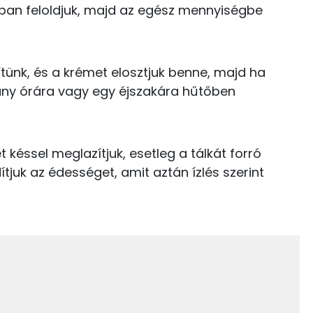
kban feloldjuk, majd az egész mennyiségbe
28 kcal
TOP vitaminok
19 kcal
lítünk, és a krémet elosztjuk benne, majd ha
Kolin:
0 kcal
ány órára vagy egy éjszakára hűtőben
E vitamin:
8 kcal
C vitamin:
t késsel meglazítjuk, esetleg a tálkát forró
298 kcal
A vitamin (RAE):
ítjuk az édességet, amit aztán ízlés szerint
Retinol - A vitamin:
5.4 g