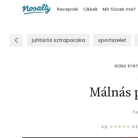
Receptek
Cikkek
Mit főzzek ma?
Nosalty
juhtúrós sztrapacska
sportszelet
édes kré
Málnás 
To
0,0
0
É