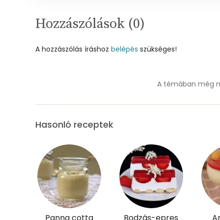
Szelén
Hozzászólások (
0
)
Kálcium
A hozzászólás íráshoz
belépés
szükséges!
Vas
Magnézium
A témában még ne
Foszfor
Nátrium
Hasonló receptek
Réz
Mangán
Szénhidrát
Panna cotta
Bodzás-epres
A
Összesen