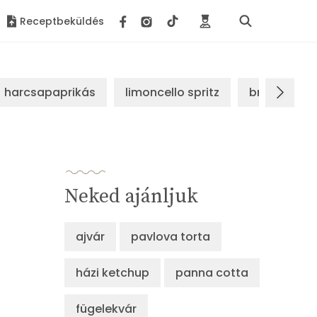
Receptbeküldés
harcsapaprikás
limoncello spritz
brassói sz
Neked ajánljuk
ajvár
pavlova torta
házi ketchup
panna cotta
fügelekvár