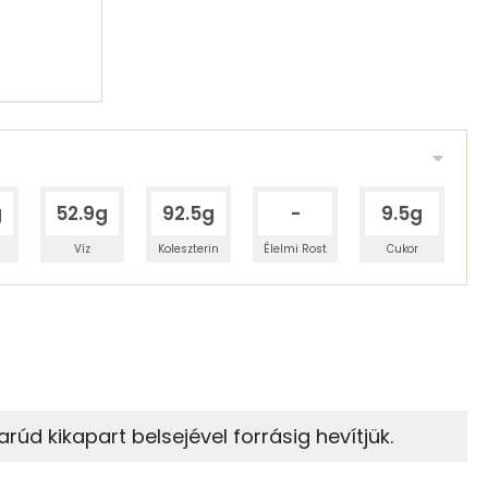
g
52.9g
92.5g
-
9.5g
Víz
Koleszterin
Élelmi Rost
Cukor
 adagban
100 grammban
10%
29%
zénhidrát
Zsír
 adagban
100 grammban
iarúd kikapart belsejével forrásig hevítjük.
29%
56%
243 kcal
Zsír
Víz