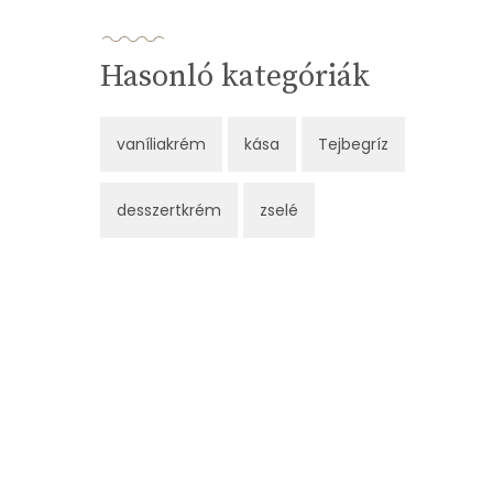
Hasonló kategóriák
vaníliakrém
kása
Tejbegríz
desszertkrém
zselé