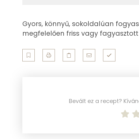
Zsír
Gyors, könnyű, sokoldalúan fogyas
Összesen
megfelelően friss vagy fagyasztott
Telített zsírsav
Egyszeresen telítetlen zsírsav:
Többszörösen telítetlen zsírsav
Koleszterin
Bevált ez a recept? Kívá
Ásványi anyagok
Összesen
Cink