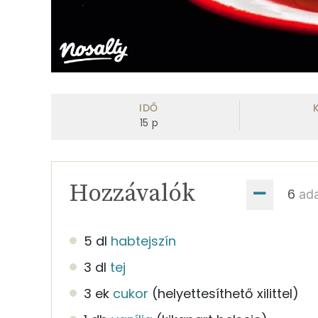
IDŐ
15
p
Hozzávalók
ad
5 dl
habtejszín
3 dl
tej
3 ek
cukor
(helyettesíthető xilittel)