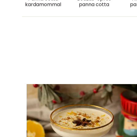
kardamommal
panna cotta
pa
Cukor
Élelmi rost
Víz
Összesen
Vitaminok
Összesen
A vitamin (RAE):
B6 vitamin:
B12 Vitamin: