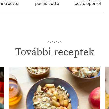
nna cotta
panna cotta
cotta eperrel
9 mg
0 mg
52.9 g
További receptek
0
233 micro
0 mg
0 micro