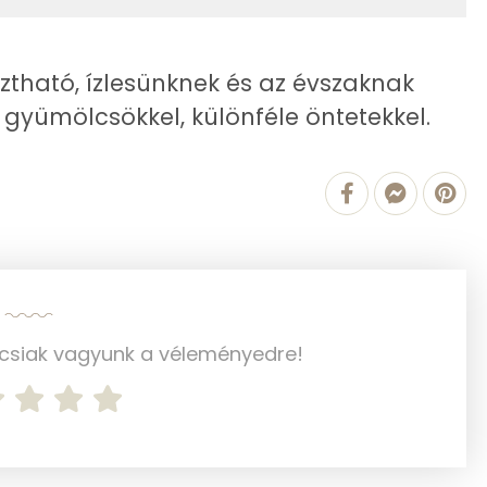
ztható, ízlesünknek és az évszaknak
26.8 g
 gyümölcsökkel, különféle öntetekkel.
17 g
8 g
1 g
93 mg
ncsiak vagyunk a véleményedre!
225.3 g
0 mg