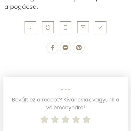
a pogácsa.
Mangán
1 mg
Szénhidrát
Összesen
112.8 g
Cukor
4 mg
Élelmi rost
5 mg
Víz
Bevált ez a recept? Kíváncsiak vagyunk a
Összesen
70.4 g
véleményedre!
Vitaminok