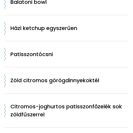
Balatoni bowl
Házi ketchup egyszerűen
Patisszontócsni
Zöld citromos görögdinnyekoktél
Citromos-joghurtos patisszonfőzelék sok
zöldfűszerrel