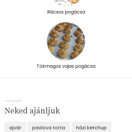
Rácsos pogácsa
Tökmagos vajas pogácsa
Neked ajánljuk
ajvár
pavlova torta
házi ketchup