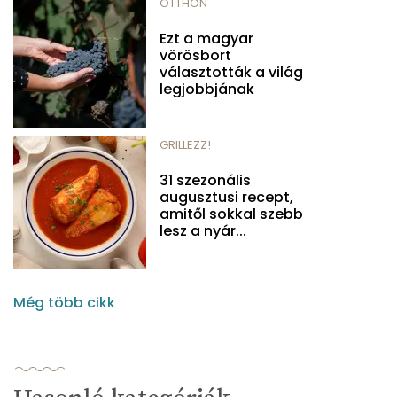
OTTHON
Ezt a magyar
vörösbort
választották a világ
legjobbjának
GRILLEZZ!
31 szezonális
augusztusi recept,
amitől sokkal szebb
lesz a nyár...
Még több cikk