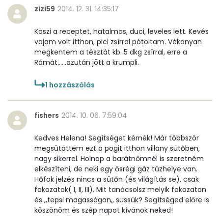
zizi59
2014. 12. 31. 14:35:17
Összesen
1002 kcal
Köszi a receptet, hatalmas, duci, leveles lett. Kevés
vajam volt itthon, pici zsírral pótoltam. Vékonyan
megkentem a tésztát kb. 5 dkg zsírral, erre a
Rámát......azután jött a krumpli.
1
hozzászólás
fishers
2014. 10. 06. 7:59:04
Kedves Helena! Segítséget kérnék! Már többször
megsütöttem ezt a pogit itthon villany sütőben,
nagy sikerrel. Holnap a barátnőmnél is szeretném
elkészíteni, de neki egy ősrégi gáz tűzhelye van.
Hőfok jelzés nincs a sütőn (és világítás se), csak
fokozatok( I, II, III). Mit tanácsolsz melyik fokozaton
és ,,tepsi magasságon,, süssük? Segítséged előre is
köszönöm és szép napot kívánok neked!