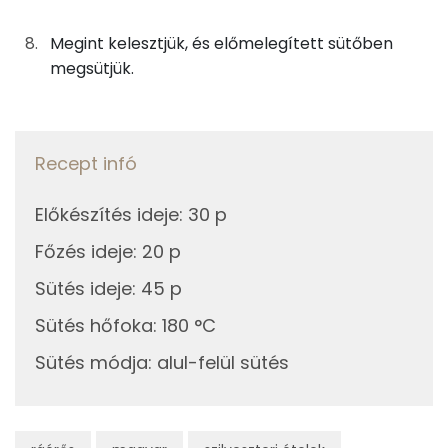
Tiamin - B1 vitamin:
Megint kelesztjük, és előmelegített sütőben
megsütjük.
Fehérje
Összesen
19.1 g
Recept infó
Zsír
Előkészítés ideje
:
30 p
Összesen
52 g
Főzés ideje
:
20 p
Telített zsírsav
24 g
Sütés ideje
:
45 p
Egyszeresen telítetlen zsírsav:
17 g
Sütés hőfoka
:
180 °C
Sütés módja
:
alul-felül sütés
Többszörösen telítetlen zsírsav
7 g
Koleszterin
150 mg