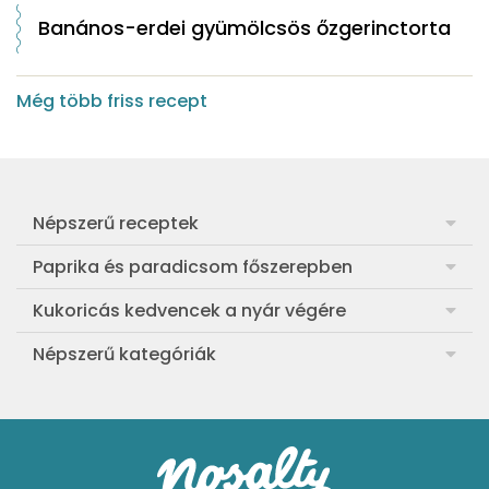
Banános-erdei gyümölcsös őzgerinctorta
Még több friss recept
Népszerű receptek
Frankfurti leves
Paprika és paradicsom főszerepben
Egyszerű muffin
Pan con Tomate
Kukoricás kedvencek a nyár végére
Aranygaluska
Paradicsom és paprika eltevése télre
Legfinomabb főtt kukorica
Népszerű kategóriák
Egyszerű paradicsomleves
Mézes-mascarponés sült paradicsom
Ropogós kukoricás fritters
Ebéd receptek
Egyszerű krumplifőzelék
Paradicsomos húsgombóc
Bang bang kukorica
Aprósütemények
Klasszikus madártej
Paradicsomos flat tart leveles tésztából
Szójás-vajas grillkukoricák
Sütemények