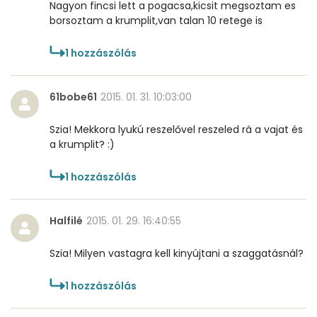
Nagyon fincsi lett a pogacsa,kicsit megsoztam es
Niacin - B3 vitamin:
3 mg
borsoztam a krumplit,van talan 10 retege is
Pantoténsav - B5 vitamin:
0 mg
1
hozzászólás
Folsav - B9-vitamin:
115 micro
61bobe61
2015. 01. 31. 10:03:00
Kolin:
76 mg
Szia! Mekkora lyukú reszelővel reszeled rá a vajat és
Retinol - A vitamin:
305 micro
a krumplit? :)
α-karotin
0 micro
1
hozzászólás
β-karotin
66 micro
Halfilé
2015. 01. 29. 16:40:55
β-crypt
1 micro
Szia! Milyen vastagra kell kinyújtani a szaggatásnál?
Likopin
0 micro
1
hozzászólás
Lut-zea
109 micro