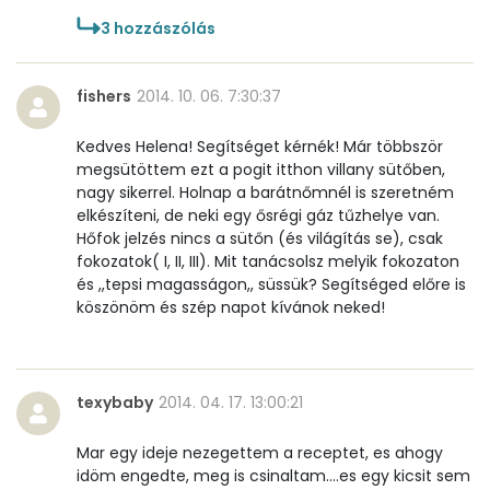
3
hozzászólás
fishers
2014. 10. 06. 7:30:37
Kedves Helena! Segítséget kérnék! Már többször
megsütöttem ezt a pogit itthon villany sütőben,
nagy sikerrel. Holnap a barátnőmnél is szeretném
elkészíteni, de neki egy ősrégi gáz tűzhelye van.
Hőfok jelzés nincs a sütőn (és világítás se), csak
fokozatok( I, II, III). Mit tanácsolsz melyik fokozaton
és ,,tepsi magasságon,, süssük? Segítséged előre is
köszönöm és szép napot kívánok neked!
texybaby
2014. 04. 17. 13:00:21
Mar egy ideje nezegettem a receptet, es ahogy
idöm engedte, meg is csinaltam....es egy kicsit sem