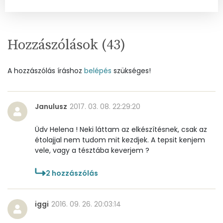
Összesen
0
A vitamin (RAE):
311 micro
Hozzászólások (
43
)
B6 vitamin:
0 mg
B12 Vitamin:
0 micro
A hozzászólás íráshoz
belépés
szükséges!
E vitamin:
7 mg
Janulusz
2017. 03. 08. 22:29:20
C vitamin:
7 mg
Üdv Helena ! Neki láttam az elkészítésnek, csak az
D vitamin:
13 micro
étolajjal nem tudom mit kezdjek. A tepsit kenjem
vele, vagy a tésztába keverjem ?
K vitamin:
5 micro
2
hozzászólás
Tiamin - B1 vitamin:
0 mg
iggi
2016. 09. 26. 20:03:14
Riboflavin - B2 vitamin:
0 mg