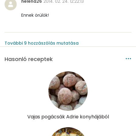
helena26
2014. 02. 24. 12:22:13
Ennek örülök!
További
9
hozzászólás
mutatása
Hasonló receptek
Vajas pogácsák Adrie konyhájából