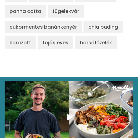
panna cotta
fügelekvár
cukormentes banánkenyér
chia puding
körözött
tojásleves
borsófőzelék