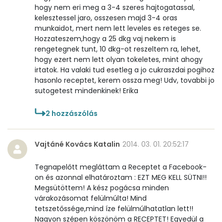
hogy nem eri meg a 3-4 szeres hajtogatassal,
kelesztessel jaro, osszesen majd 3-4 oras
munkaidot, mert nem lett leveles es reteges se.
Hozzateszem,hogy a 25 dkg vaj nekem is
rengetegnek tunt, 10 dkg-ot reszeltem ra, lehet,
hogy ezert nem lett olyan tokeletes, mint ahogy
irtatok. Ha valaki tud esetleg a jo cukraszdai pogihoz
hasonlo receptet, kerem ossza meg! Udv, tovabbi jo
sutogetest mindenkinek! Erika
2
hozzászólás
Vajtáné Kovács Katalin
2014. 03. 01. 20:52:17
Tegnapelőtt megláttam a Receptet a Facebook-
on és azonnal elhatároztam : EZT MEG KELL SÜTNI!!
Megsütöttem! A kész pogácsa minden
várakozásomat felülmúlta! Mind
tetszetőssége,mind íze felülmúlhatatlan lett!!
Nagyon szépen köszönöm a RECEPTET! Egyedül a