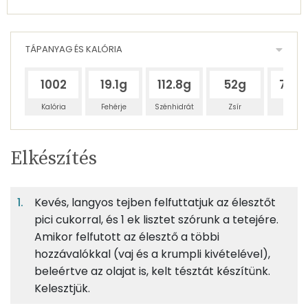
TÁPANYAG ÉS KALÓRIA
1002
19.1g
112.8g
52g
70.4
Kalória
Fehérje
Szénhidrát
Zsír
Víz
Egy
6
100
Elkészítés
adagban
adagban
grammban
TÁPANYAGTARTALOM
Kevés, langyos tejben felfuttatjuk az élesztőt
7%
44%
20%
Egy
6
100
Fehérje
Szénhidrát
Zsír
adagban
adagban
grammban
pici cukorral, és 1 ek lisztet szórunk a tetejére.
Amikor felfutott az élesztő a többi
hozzávalókkal (vaj és a krumpli kivételével),
7%
44%
20%
28%
133g
finomliszt
485 kcal
Fehérje
Szénhidrát
Zsír
Víz
beleértve az olajat is, kelt tésztát készítünk.
Kelesztjük.
TOP ásványi anyagok
9g
tojás
12 kcal