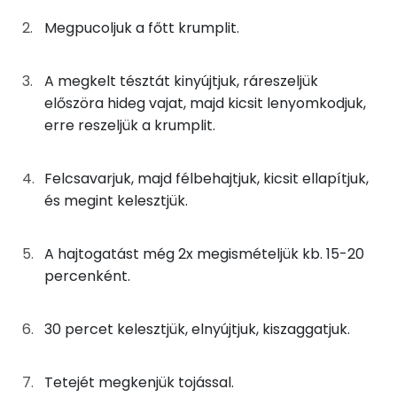
Nátrium
2g
só
0 kcal
Megpucoljuk a főtt krumplit.
Foszfor
8g
friss élesztő
9 kcal
A megkelt tésztát kinyújtjuk, ráreszeljük
Kálcium
előszöra hideg vajat, majd kicsit lenyomkodjuk,
14g
napraforgó olaj
125 kcal
erre reszeljük a krumplit.
Szelén
50g
burgonya
29 kcal
Magnézium
Felcsavarjuk, majd félbehajtjuk, kicsit ellapítjuk,
42g
vaj
299 kcal
és megint kelesztjük.
TOP vitaminok
50g
tej
28 kcal
Kolin:
A hajtogatást még 2x megismételjük kb. 15-20
1g
cukor
3 kcal
percenként.
C vitamin:
9g
tojás
12 kcal
30 percet kelesztjük, elnyújtjuk, kiszaggatjuk.
E vitamin:
Összesen
1002 kcal
Niacin - B3 vitamin:
Tetejét megkenjük tojással.