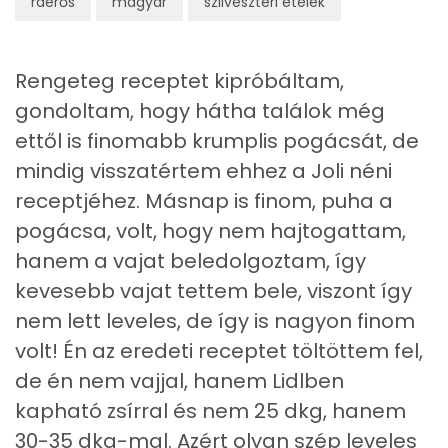
ráérős
magyar
szilveszteri ételek
Ásványi anyagok
Összesen
1209.7 g
Rengeteg receptet kipróbáltam,
gondoltam, hogy hátha találok még
Cink
2 mg
ettől is finomabb krumplis pogácsát, de
Szelén
51 mg
mindig visszatértem ehhez a Joli néni
receptjéhez. Másnap is finom, puha a
Kálcium
103 mg
pogácsa, volt, hogy nem hajtogattam,
Vas
2 mg
hanem a vajat beledolgoztam, így
kevesebb vajat tettem bele, viszont így
Magnézium
44 mg
nem lett leveles, de így is nagyon finom
Foszfor
235 mg
volt! Én az eredeti receptet töltöttem fel,
de én nem vajjal, hanem Lidlben
Nátrium
770 mg
kapható zsírral és nem 25 dkg, hanem
30-35 dkg-mal. Azért olyan szép leveles
Réz
0 mg