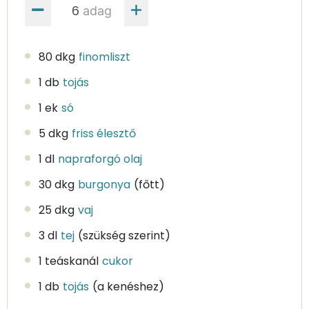
adag
80 dkg
finomliszt
1 db
tojás
1 ek
só
5 dkg
friss élesztő
1 dl
napraforgó olaj
30 dkg
burgonya
(főtt)
25 dkg
vaj
3 dl
tej
(szükség szerint)
1 teáskanál
cukor
1 db
tojás
(a kenéshez)