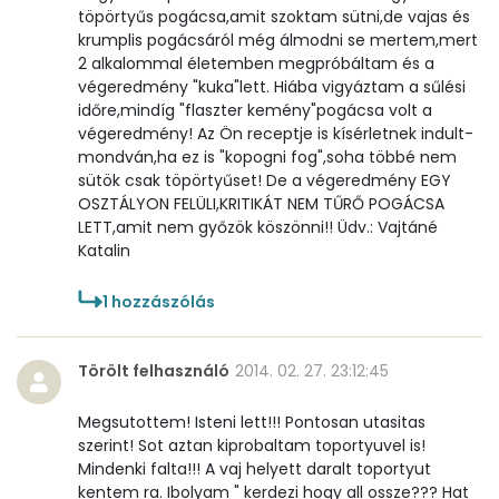
töpörtyűs pogácsa,amit szoktam sütni,de vajas és
krumplis pogácsáról még álmodni se mertem,mert
2 alkalommal életemben megpróbáltam és a
végeredmény "kuka"lett. Hiába vigyáztam a sűlési
időre,mindíg "flaszter kemény"pogácsa volt a
végeredmény! Az Ön receptje is kísérletnek indult-
mondván,ha ez is "kopogni fog",soha többé nem
sütök csak töpörtyűset! De a végeredmény EGY
OSZTÁLYON FELÜLI,KRITIKÁT NEM TŰRŐ POGÁCSA
LETT,amit nem győzök köszönni!! Üdv.: Vajtáné
Katalin
1
hozzászólás
Törölt felhasználó
2014. 02. 27. 23:12:45
Megsutottem! Isteni lett!!! Pontosan utasitas
szerint! Sot aztan kiprobaltam toportyuvel is!
Mindenki falta!!! A vaj helyett daralt toportyut
kentem ra. Ibolyam " kerdezi hogy all ossze??? Hat