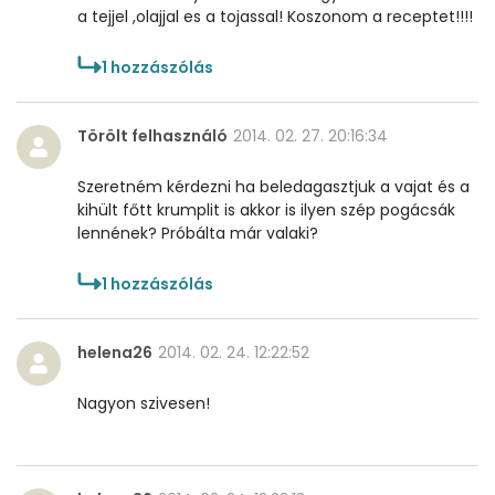
a tejjel ,olajjal es a tojassal! Koszonom a receptet!!!!
1
hozzászólás
Törölt felhasználó
2014. 02. 27. 20:16:34
Szeretném kérdezni ha beledagasztjuk a vajat és a
kihült főtt krumplit is akkor is ilyen szép pogácsák
lennének? Próbálta már valaki?
1
hozzászólás
helena26
2014. 02. 24. 12:22:52
Nagyon szivesen!