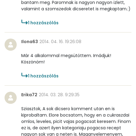
bantam meg. Paromnak is nagyon nagyon izlett,
valamint a szomszedok dicseretet is megkaptam.:)
1
hozzászólás
Ilona63
2014. 04. 16. 19:26:08
Már 4 alkalommal megsütöttem. Imádjuk!
Köszönöm!
1
hozzászólás
Erika72
2014. 03. 28. 9:29:35
Sziasztok, A sok dicsero komment utan en is
kiprobaltam. Elore bocsatom, hogy en a cukraszdai
omlos, leveles, picit vajas pogacsat keresem. Finom
ez is, de azert ilyen kategoriaju pogacsa recept
nagyon sok van a neten is. Maganvelemenyem,