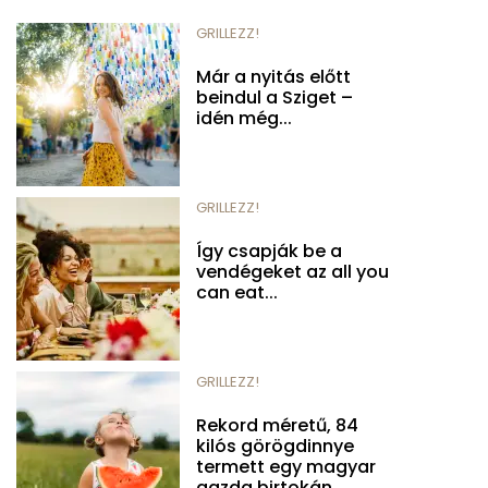
GRILLEZZ!
Már a nyitás előtt
beindul a Sziget –
idén még...
GRILLEZZ!
Így csapják be a
vendégeket az all you
can eat...
GRILLEZZ!
Rekord méretű, 84
kilós görögdinnye
termett egy magyar
gazda birtokán