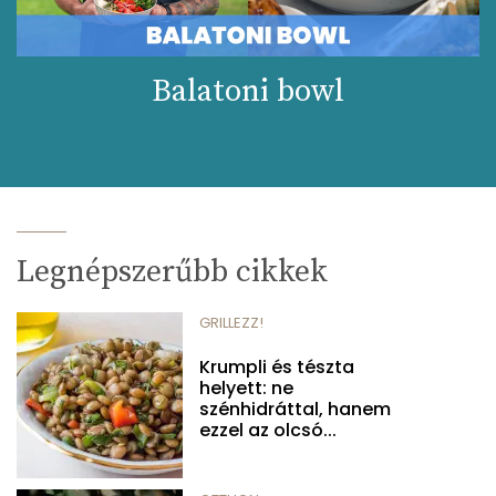
Balatoni bowl
Legnépszerűbb cikkek
GRILLEZZ!
Krumpli és tészta
helyett: ne
szénhidráttal, hanem
ezzel az olcsó...