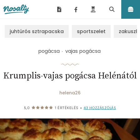
Nosalty
juhtúrós sztrapacska
sportszelet
zakuszk
pogácsa
vajas pogácsa
Krumplis-vajas pogácsa Helénától
helena26
43
HOZZÁSZÓLÁS
5,0
1
ÉRTÉKELÉS
•