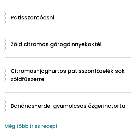
Patisszontócsni
Zöld citromos görögdinnyekoktél
Citromos-joghurtos patisszonfőzelék sok
zöldfűszerrel
Banános-erdei gyümölcsös őzgerinctorta
Még több friss recept