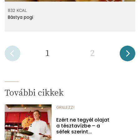
832 KCAL
Bástya pogi
1
2
További cikkek
GRILLEZZ!
Ezért ne tegyél olajat
a tésztavízbe – a
séfek szerint...