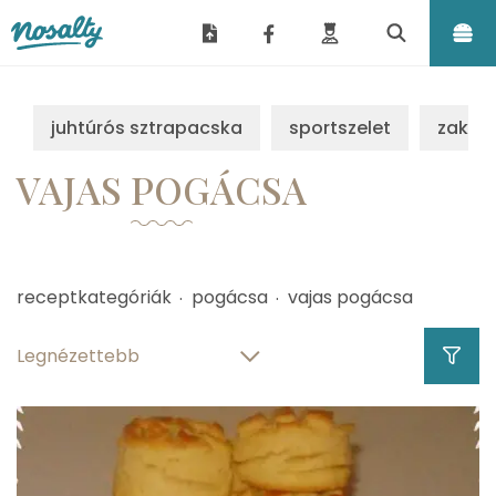
Nosalty
juhtúrós sztrapacska
sportszelet
zakus
VAJAS POGÁCSA
receptkategóriák
pogácsa
vajas pogácsa