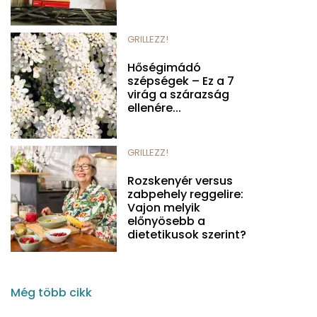
GRILLEZZ!
Hőségimádó
szépségek – Ez a 7
virág a szárazság
ellenére...
GRILLEZZ!
Rozskenyér versus
zabpehely reggelire:
Vajon melyik
előnyösebb a
dietetikusok szerint?
Még több cikk