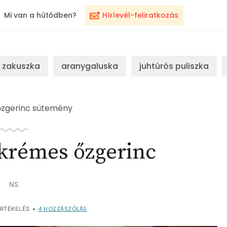
Mi van a hűtődben?
Hírlevél-feliratkozás
zakuszka
aranygaluska
juhtúrós puliszka
őzgerinc sütemény
krémes őzgerinc
NS
4
HOZZÁSZÓLÁS
RTÉKELÉS
•