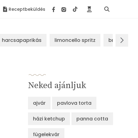
Receptbeküldés
harcsapaprikás
limoncello spritz
brassói sz
Neked ajánljuk
ajvár
pavlova torta
házi ketchup
panna cotta
fügelekvár