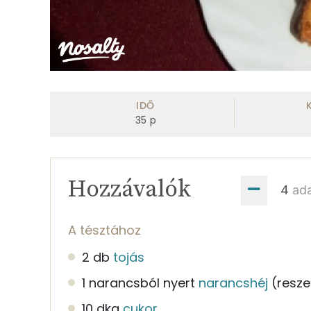
IDŐ
35
p
Hozzávalók
ad
A tésztához
2 db
tojás
1 narancsból nyert
narancshéj
(resze
10 dkg
cukor