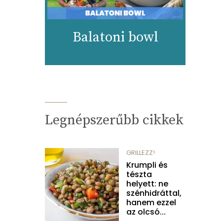
Balatoni bowl
Legnépszerűbb cikkek
GRILLEZZ!
Krumpli és
tészta
helyett: ne
szénhidráttal,
hanem ezzel
az olcsó...