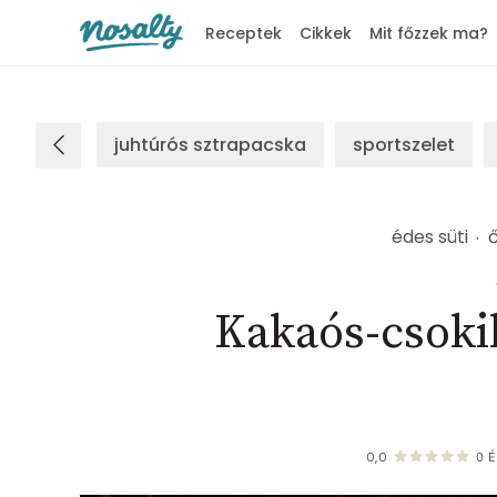
Receptek
Cikkek
Mit főzzek ma?
Nosalty
juhtúrós sztrapacska
sportszelet
édes süti
Kakaós-csoki
0,0
0
É