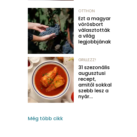
OTTHON
Ezt a magyar
vörösbort
választották
a világ
legjobbjának
GRILLEZZ!
31 szezonális
augusztusi
recept,
amitől sokkal
szebb lesz a
nyár...
Még több cikk