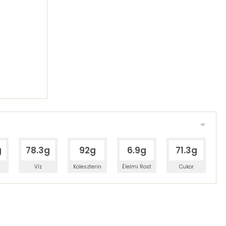
g
78.3g
92g
6.9g
71.3g
Víz
Koleszterin
Élelmi Rost
Cukor
 adagban
100 grammban