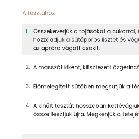
5%
Fehérje
S
Egy adagban
4
A tésztához
A tésztához
5%
49%
Összekeverjük a tojásokat a cukorral, 
Fehérje
Szénhidrát
28g
tojás
hozzáadjuk a sütőporos lisztet és végü
az apróra vágott csokit.
TOP ásványi anyagok
2g
narancshéj
Foszfor
25g
cukor
A masszát kikent, kilisztezett őzgerin
Kálcium
25g
margarin
Előmelegített sütőben megsütjük a tés
Nátrium
63g
finomliszt
A kihűlt tésztát hosszában kettévágj
Magnézium
2g
sütőpor
összeillesztjük újra. Megkenjük a tetejé
Szelén
50g
narancslé
25g
csokoládédara