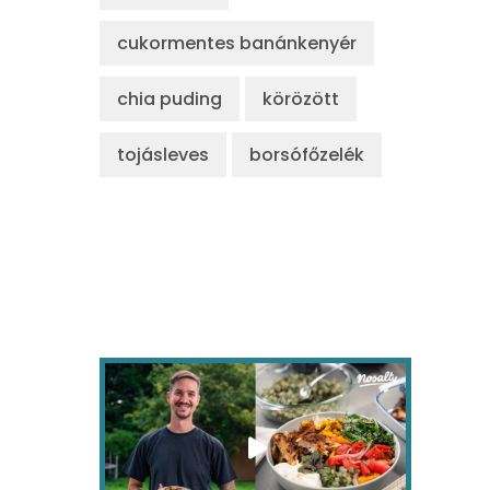
cukormentes banánkenyér
chia puding
körözött
tojásleves
borsófőzelék