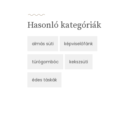
Hasonló kategóriák
almás süti
képviselőfánk
túrógombóc
kekszsüti
édes táskák