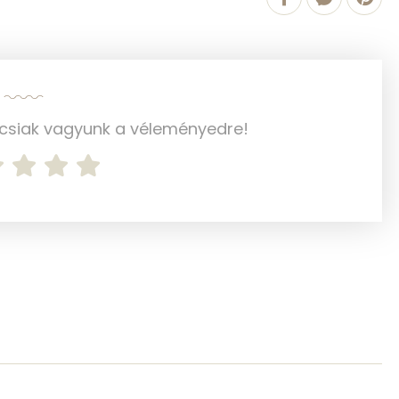
903.7 g
970 kcal
2 mg
32 mg
ncsiak vagyunk a véleményedre!
187 mg
5 mg
100 mg
401 mg
174 mg
1 mg
1 mg