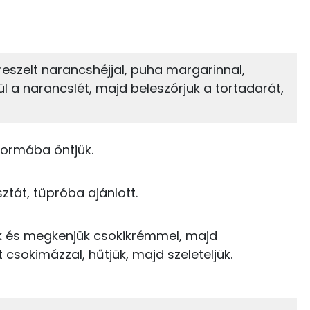
49%
16%
zénhidrát
Zsír
 adagban
100 grammban
16%
29%
reszelt narancshéjjal, puha margarinnal,
Zsír
Víz
35 kcal
l a narancslét, majd beleszórjuk a tortadarát,
TOP vitaminok
1 kcal
Kolin:
97 kcal
cformába öntjük.
C vitamin:
179 kcal
ztát, tűpróba ajánlott.
E vitamin:
228 kcal
uk és megkenjük csokikrémmel, majd
Niacin - B3 vitamin:
1 kcal
t csokimázzal, hűtjük, majd szeleteljük.
A vitamin (RAE):
24 kcal
137 kcal