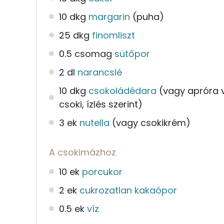
10 dkg
margarin
(puha)
25 dkg
finomliszt
0.5 csomag
sütőpor
2 dl
narancslé
10 dkg
csokoládédara
(vagy apróra 
csoki, ízlés szerint)
3 ek
nutella
(vagy csokikrém)
A csokimázhoz
10 ek
porcukor
2 ek
cukrozatlan kakaópor
0.5 ek
víz