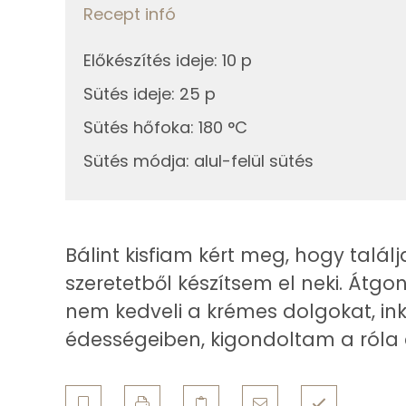
Recept infó
Fehérje
23g
nutella
Előkészítés ideje
:
10 p
Összesen
Sütés ideje
:
25 p
A csokimázhoz
Zsír
Sütés hőfoka
:
180 °C
18g
porcukor
Sütés módja
:
alul-felül sütés
Összesen
5g
cukrozatlan kakaópor
Telített zsírsav
1g
víz
Egyszeresen telítetlen zsírsav:
Bálint kisfiam kért meg, hogy találj
5g
margarin
szeretetből készítsem el neki. Átgon
Többszörösen telítetlen zsírsav
nem kedveli a krémes dolgokat, in
A forma előkészítéséhez
Koleszterin
édességeiben, kigondoltam a róla e
3g
margarin
Ásványi anyagok
4g
finomliszt