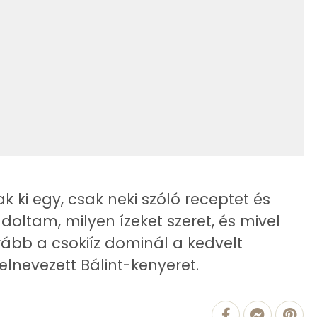
121 kcal
13.7 g
68 kcal
44.5 g
11 kcal
17 g
0 kcal
16 g
ak ki egy, csak neki szóló receptet és
36 kcal
doltam, milyen ízeket szeret, és mivel
9 g
kább a csokiíz dominál a kedvelt
92 mg
lnevezett Bálint-kenyeret.
18 kcal
14 kcal