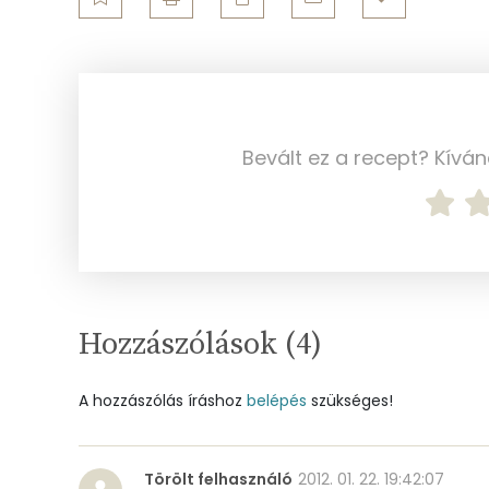
Összesen
Összesen
Cink
Szelén
Bevált ez a recept? Kívá
Kálcium
Vas
Magnézium
Foszfor
Hozzászólások (
4
)
Nátrium
A hozzászólás íráshoz
belépés
szükséges!
Réz
Mangán
Törölt felhasználó
2012. 01. 22. 19:42:07