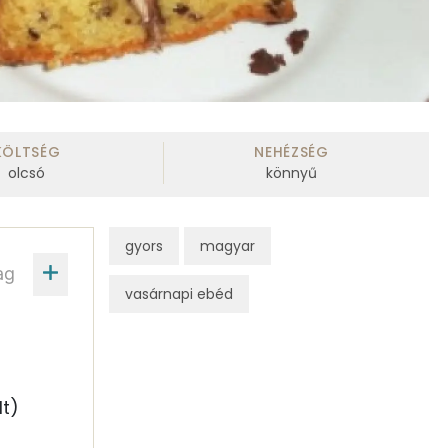
KÖLTSÉG
NEHÉZSÉG
olcsó
könnyű
gyors
magyar
ag
vasárnapi ebéd
lt)