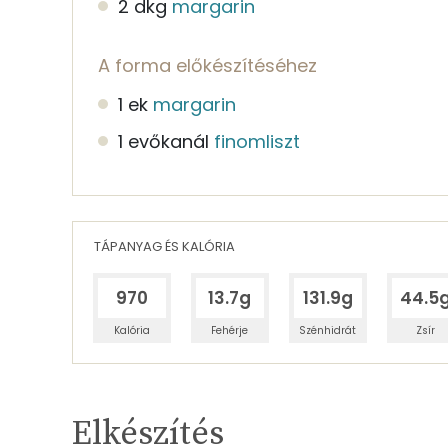
2 dkg
margarin
A forma előkészítéséhez
1 ek
margarin
1 evőkanál
finomliszt
TÁPANYAG ÉS KALÓRIA
970
13.7g
131.9g
44.5
Kalória
Fehérje
Szénhidrát
Zsír
Egy adagban
4
TÁPANYAGTARTALOM
Elkészítés