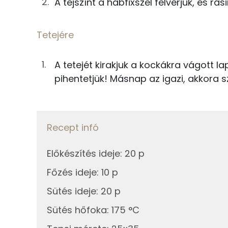
A tejszínt a habfixszel felverjük, és rás
63g
növényi tejszín
Telített zsírsav
2g
habfixáló
Tetejére
Egyszeresen telítetlen zsírsav:
Többszörösen telítetlen zsírsav
A tetejét kirakjuk a kockákra vágott l
Összesen
pihentetjük! Másnap az igazi, akkora 
Koleszterin
Ásványi anyagok
Recept infó
Összesen
Előkészítés ideje
:
20 p
Cink
Főzés ideje
:
10 p
Szelén
Sütés ideje
:
20 p
Kálcium
Sütés hőfoka
:
175 °C