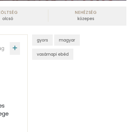
KÖLTSÉG
NEHÉZSÉG
olcsó
közepes
gyors
magyar
ag
vasárnapi ebéd
es
mege