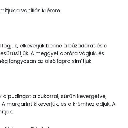
Kolin:
36 kcal
imítjuk a vaníliás krémre.
E vitamin:
5 kcal
A vitamin (RAE):
15 kcal
Retinol - A vitamin:
fogjuk, elkeverjük benne a búzadarát és a
β-karotin
besűrűsítjük. A meggyet apróra vágjuk, és
ég langyosan az alsó lapra simítjuk.
56 kcal
43 kcal
15 kcal
8.9 g
 a pudingot a cukorral, sűrűn kevergetve,
72 kcal
 A margarint kikeverjük, és a krémhez adjuk. A
tjuk.
38.8 g