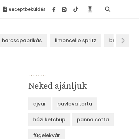
Receptbeküldés
harcsapaprikás
limoncello spritz
brassói sz
Neked ajánljuk
ajvár
pavlova torta
házi ketchup
panna cotta
fügelekvár