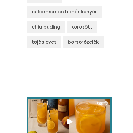
cukormentes banánkenyér
chia puding
körözött
tojásleves
borsófőzelék