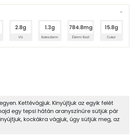
2.8g
1.3g
784.8mg
15.8g
Víz
Koleszterin
Élelmi Rost
Cukor
 adagban
100 grammban
54%
35%
zénhidrát
Zsír
 adagban
100 grammban
35%
3%
egyen. Kettévágjuk. Kinyújtjuk az egyik felét
Zsír
Víz
232 kcal
ajd egy tepsi hátán aranyszínűre sütjük pár
kinyújtjuk, kockákra vágjuk, úgy sütjük meg, az
TOP vitaminok