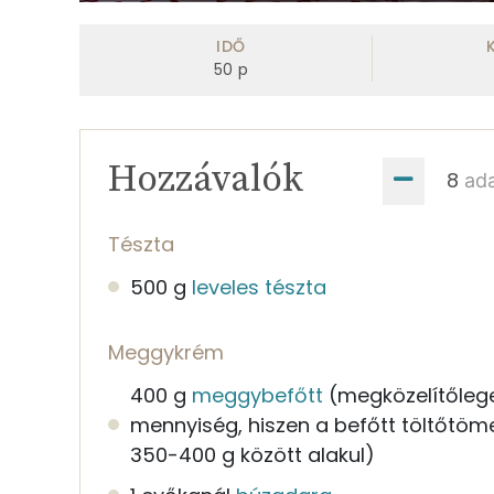
0
seconds
of
IDŐ
1
50
p
minute,
52
seconds
Volume
0%
Hozzávalók
ad
Tészta
500 g
leveles tészta
Meggykrém
400 g
meggybefőtt
(megközelítőleg
mennyiség, hiszen a befőtt töltőtö
350-400 g között alakul)