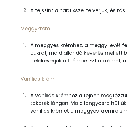
Nátrium
50g
meggybefőtt
A tejszínt a habfixszel felverjük, és rás
Kálcium
2g
búzadara
Foszfor
Meggykrém
4g
cukor
Magnézium
A meggyes krémhez, a meggy levét fel
Vaníliás krém
Szelén
cukrot, majd állandó keverés mellett 
belekeverjük a krémbe. Ezt a krémet, m
100g
tej
11g
vaníliás pudingpor
Fehérje
Vaníliás krém
4g
cukor
Összesen
A vaníliás krémhez a tejben megfőzzük
10g
margarin
takarék lángon. Majd langyosra hűtjük.
Zsír
vaníliás krémet a meggyes krémre simí
Tetejére
Összesen