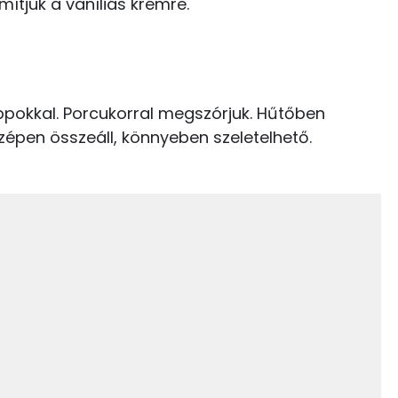
imítjuk a vaníliás krémre.
157 kcal
23 g
7 kcal
4 g
2 g
appokkal. Porcukorral megszórjuk. Hűtőben
638 kcal
szépen összeáll, könnyeben szeletelhető.
1 mg
334.5 g
0 mg
0 mg
115 mg