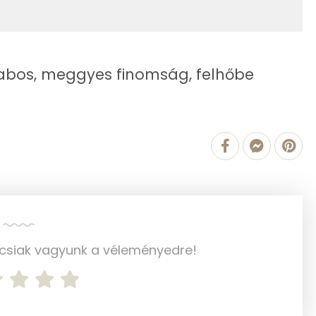
0 mg
1 mg
4 mg
habos, meggyes finomság, felhőbe
214 mg
0 mg
0 mg
60.2 g
ncsiak vagyunk a véleményedre!
16 mg
1 mg