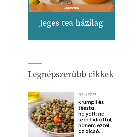
Jeges tea házilag
Legnépszerűbb cikkek
GRILLEZZ!
Krumpli és
tészta
helyett: ne
szénhidráttal,
hanem ezzel
az olcsó...