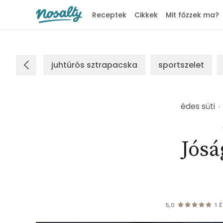
Receptek
Cikkek
Mit főzzek ma?
Nosalty
juhtúrós sztrapacska
sportszelet
édes süti
Jósá
5,0
1
É