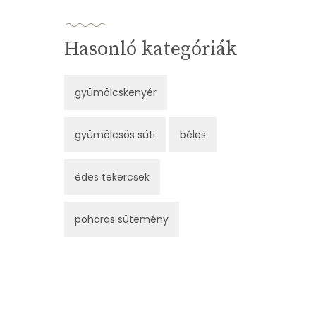
Hasonló kategóriák
gyümölcskenyér
gyümölcsös süti
béles
édes tekercsek
poharas sütemény