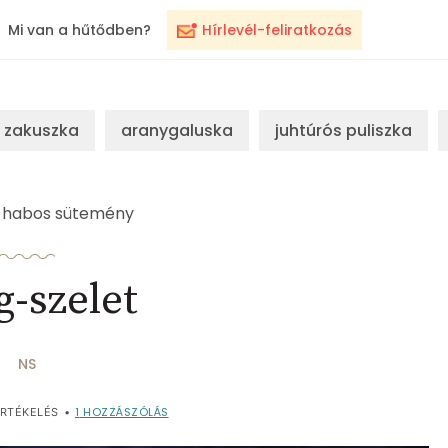
Mi van a hűtődben?
Hírlevél-feliratkozás
zakuszka
aranygaluska
juhtúrós puliszka
habos sütemény
g-szelet
NS
1
HOZZÁSZÓLÁS
RTÉKELÉS
•