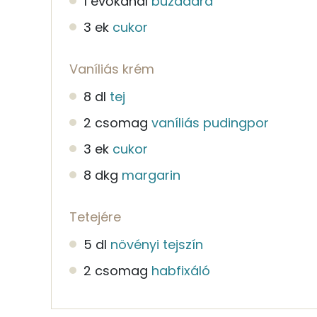
1 evőkanál
búzadara
3 ek
cukor
Vaníliás krém
8 dl
tej
2 csomag
vaníliás pudingpor
3 ek
cukor
8 dkg
margarin
Tetejére
5 dl
növényi tejszín
2 csomag
habfixáló