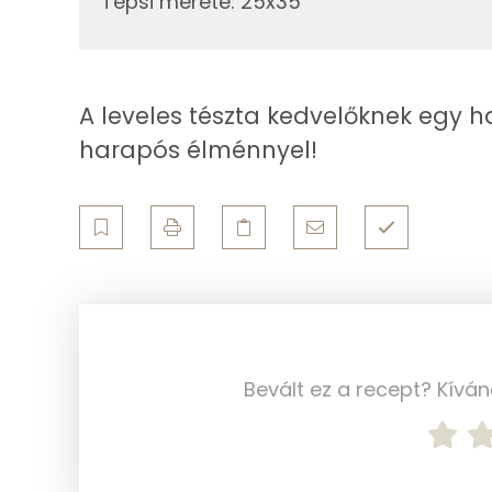
Tepsi mérete
:
25x35
Vas
Magnézium
Foszfor
A leveles tészta kedvelőknek egy 
harapós élménnyel!
Nátrium
Réz
Mangán
Szénhidrát
Összesen
Bevált ez a recept? Kívá
Cukor
Élelmi rost