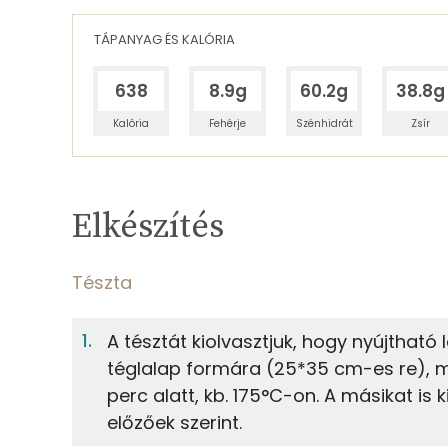
TÁPANYAG ÉS KALÓRIA
638
8.9g
60.2g
38.8g
Kalória
Fehérje
Szénhidrát
Zsír
Egy adagban
8
TÁPANYAGTARTALOM
Elkészítés
8%
Fehérje
S
Egy adagban
8
Tészta
Tészta
8%
54%
A tésztát kiolvasztjuk, hogy nyújtható l
Fehérje
Szénhidrát
63g
leveles tészta
téglalap formára (25*35 cm-es re), m
perc alatt, kb. 175°C-on. A másikat is 
TOP ásványi anyagok
előzőek szerint.
Meggykrém