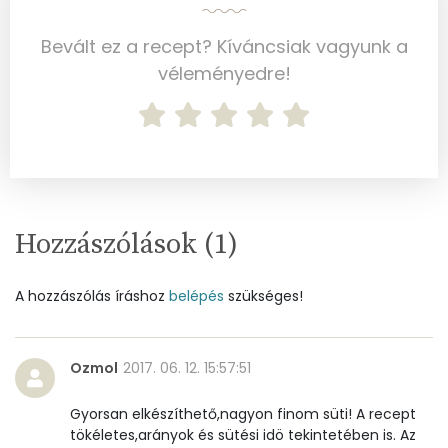
Magnézium
24 mg
Bevált ez a recept? Kíváncsiak vagyunk a
Foszfor
216 mg
véleményedre!
Nátrium
135 mg
Réz
0 mg
Mangán
0 mg
Hozzászólások (
1
)
Szénhidrát
A hozzászólás íráshoz
belépés
szükséges!
Összesen
58.7 g
Cukor
33 mg
Ozmol
2017. 06. 12. 15:57:51
Élelmi rost
3 mg
Gyorsan elkészíthető,nagyon finom süti! A recept
tökéletes,arányok és sütési idö tekintetében is. Az