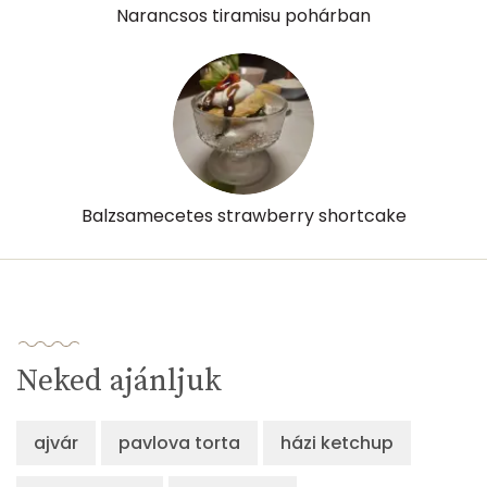
Narancsos tiramisu pohárban
β-crypt
1 micro
Likopin
0 micro
Lut-zea
114 micro
Balzsamecetes strawberry shortcake
Összesen
434 kcal
Neked ajánljuk
ajvár
pavlova torta
házi ketchup