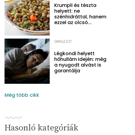
Krumpli és tészta
helyett: ne
szénhidráttal, hanem
ezzel az olcsó...
GRILLEZZ!
Légkondi helyett
hőhullám idején: még
a nyugodt alvást is
garantálja
Még több cikk
Hasonló kategóriák