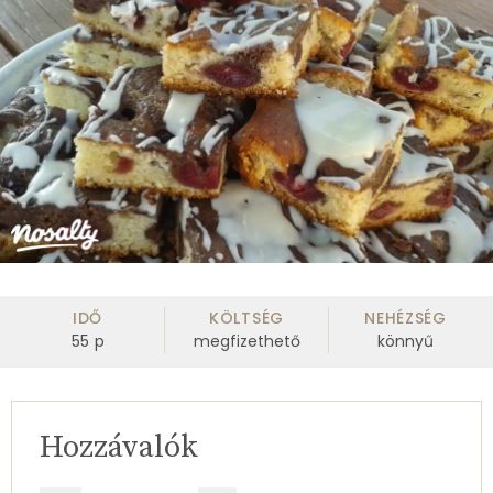
IDŐ
KÖLTSÉG
NEHÉZSÉG
55
p
megfizethető
könnyű
Hozzávalók