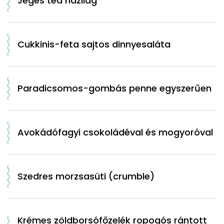
Jeges tea házilag
Cukkinis-feta sajtos dinnyesaláta
Paradicsomos-gombás penne egyszerűen
Avokádófagyi csokoládéval és mogyoróval
Szedres morzsasüti (crumble)
Krémes zöldborsófőzelék ropogós rántott