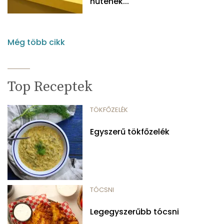
hűtenek...
Még több cikk
Top Receptek
TÖKFŐZELÉK
Egyszerű tökfőzelék
TÓCSNI
Legegyszerűbb tócsni