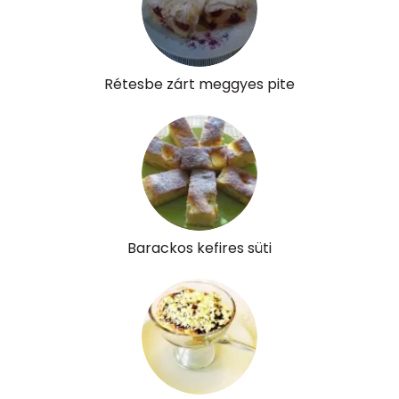
K vitamin:
2 micro
Tiamin - B1 vitamin:
0 mg
Rétesbe zárt meggyes pite
Riboflavin - B2 vitamin:
0 mg
Niacin - B3 vitamin:
1 mg
Pantoténsav - B5 vitamin:
0 mg
Folsav - B9-vitamin:
17 micro
Barackos kefires süti
Kolin:
51 mg
Retinol - A vitamin:
24 micro
α-karotin
0 micro
β-karotin
16 micro