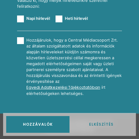
Válaszd ki, hogy melyik hírlevelünkre szeretnél
felíratkozni:
Napi hírlevél
Heti hírlevél
Hozzájárulok, hogy a Central Médiacsoport Zrt.
az általam szolgáltatott adatok és információk
alapján hírleveleket küldjön számomra és
közvetlen üzletszerzési céllal megkeressen a
megadott elérhetőségeimen saját vagy üzleti
partnerei személyre szabott ajánlataival. A
hozzájárulás visszavonása és az érintetti igények
érvényesítése az
Egyedi Adatkezelési Tájékoztatóban
írt
elérhetőségeken lehetséges.
2026
Nosalty · Central Médiacsoport Zrt.
HOZZÁVALÓK
ELKÉSZÍTÉS
Minden jog fenntartva.