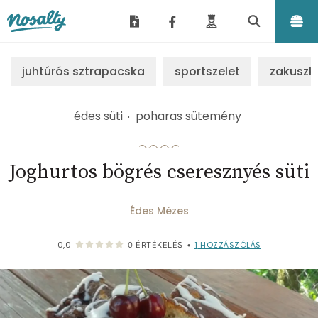
Nosalty
juhtúrós sztrapacska
sportszelet
zakuszk
édes süti
poharas sütemény
Joghurtos bögrés cseresznyés süti
Édes Mézes
1
HOZZÁSZÓLÁS
0,0
0
ÉRTÉKELÉS
•