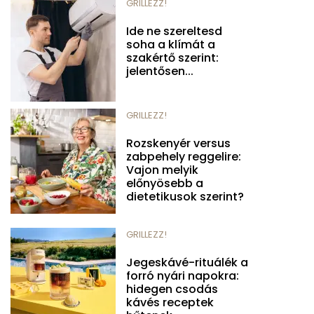
GRILLEZZ!
Ide ne szereltesd
soha a klímát a
szakértő szerint:
jelentősen...
GRILLEZZ!
Rozskenyér versus
zabpehely reggelire:
Vajon melyik
előnyösebb a
dietetikusok szerint?
GRILLEZZ!
Jegeskávé-rituálék a
forró nyári napokra:
hidegen csodás
kávés receptek