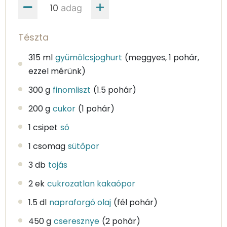
adag
Tészta
315 ml
gyümölcsjoghurt
(meggyes, 1 pohár,
ezzel mérünk)
300 g
finomliszt
(1.5 pohár)
200 g
cukor
(1 pohár)
1 csipet
só
1 csomag
sütőpor
3 db
tojás
2 ek
cukrozatlan kakaópor
1.5 dl
napraforgó olaj
(fél pohár)
450 g
cseresznye
(2 pohár)