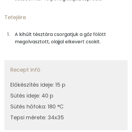
E vitamin:
45g
cseresznye
26 kcal
Tetejére
C vitamin:
Tetejére
A kihűlt tésztára csorgatjuk a gőz fölött
Niacin - B3 vitamin:
megolvasztott, olajjal elkevert csokit.
7g
fehér csokoládé
38 kcal
Riboflavin - B2 vitamin:
2g
napraforgó olaj
14 kcal
Fehérje
Recept infó
Összesen
434 kcal
Összesen
7.1 g
Előkészítés ideje
:
15 p
Sütés ideje
:
40 p
Zsír
Sütés hőfoka
:
180 °C
Összesen
19.3 g
Tepsi mérete
:
34x35
Telített zsírsav
4 g