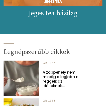
Jeges tea házilag
Legnépszerűbb cikkek
GRILLEZZ!
A zabpehely nem
mindig a legjobb a
reggeli: az
időseknek...
GRILLEZZ!