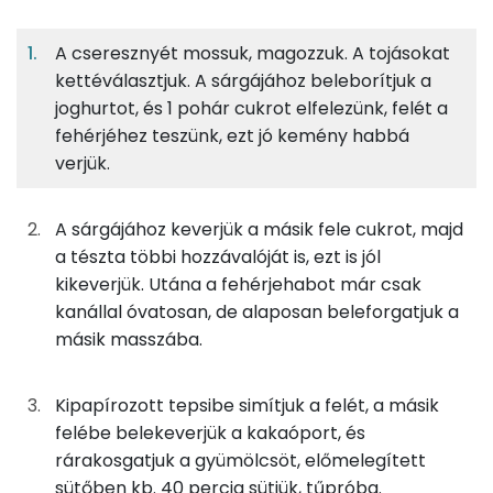
5%
44%
14%
Egy
10
100
Fehérje
Szénhidrát
Zsír
adagban
adagban
grammban
A cseresznyét mossuk, magozzuk. A tojásokat
kettéválasztjuk. A sárgájához beleborítjuk a
Tészta
5%
44%
14%
37%
joghurtot, és 1 pohár cukrot elfelezünk, felét a
Fehérje
Szénhidrát
Zsír
Víz
32g
gyümölcsjoghurt
30 kcal
fehérjéhez teszünk, ezt jó kemény habbá
TOP ásványi anyagok
verjük.
30g
finomliszt
109 kcal
Foszfor
A sárgájához keverjük a másik fele cukrot, majd
20g
cukor
77 kcal
Nátrium
a tészta többi hozzávalóját is, ezt is jól
kikeverjük. Utána a fehérjehabot már csak
0g
só
0 kcal
Kálcium
kanállal óvatosan, de alaposan beleforgatjuk a
1g
sütőpor
1 kcal
másik masszába.
Magnézium
17g
tojás
21 kcal
Szelén
Kipapírozott tepsibe simítjuk a felét, a másik
felébe belekeverjük a kakaóport, és
2g
cukrozatlan kakaópor
5 kcal
TOP vitaminok
rárakosgatjuk a gyümölcsöt, előmelegített
Kolin:
sütőben kb. 40 percig sütjük, tűpróba.
13g
napraforgó olaj
113 kcal