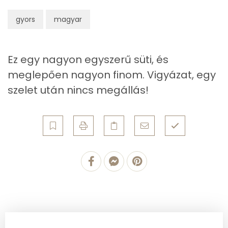
Egyszeresen telítetlen zsírsav:
8 g
gyors
magyar
Többszörösen telítetlen zsírsav
6 g
Ez egy nagyon egyszerű süti, és
Koleszterin
55 mg
meglepően nagyon finom. Vigyázat, egy
szelet után nincs megállás!
Ásványi anyagok
Összesen
516.2 g
Cink
1 mg
Szelén
15 mg
Kálcium
123 mg
Vas
1 mg