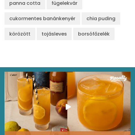
panna cotta
fügelekvár
cukormentes banánkenyér
chia puding
körözött
tojásleves
borsófőzelék