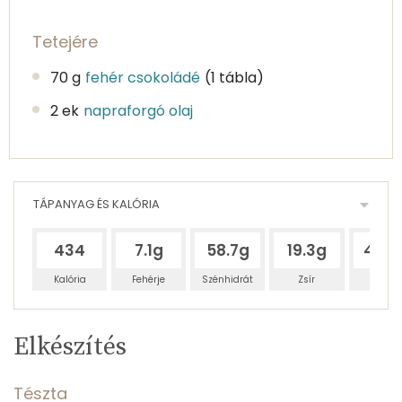
Tetejére
70 g
fehér csokoládé
(1 tábla)
2 ek
napraforgó olaj
TÁPANYAG ÉS KALÓRIA
434
7.1g
58.7g
19.3g
48.9
Kalória
Fehérje
Szénhidrát
Zsír
Víz
Egy
10
100
Elkészítés
adagban
adagban
grammban
TÁPANYAGTARTALOM
Tészta