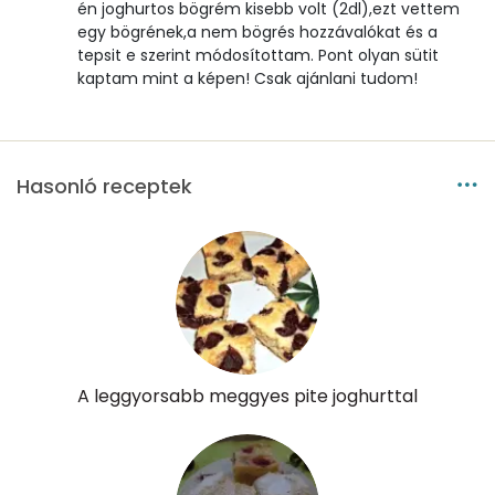
Víz
én joghurtos bögrém kisebb volt (2dl),ezt vettem
egy bögrének,a nem bögrés hozzávalókat és a
tepsit e szerint módosítottam. Pont olyan sütit
Összesen
48.9 g
kaptam mint a képen! Csak ajánlani tudom!
Vitaminok
Összesen
0
Hasonló receptek
A vitamin (RAE):
25 micro
B6 vitamin:
0 mg
B12 Vitamin:
0 micro
E vitamin:
6 mg
A leggyorsabb meggyes pite joghurttal
C vitamin:
3 mg
D vitamin:
12 micro