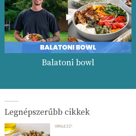
Összesen
77 kcal
Balatoni bowl
Legnépszerűbb cikkek
GRILLEZZ!