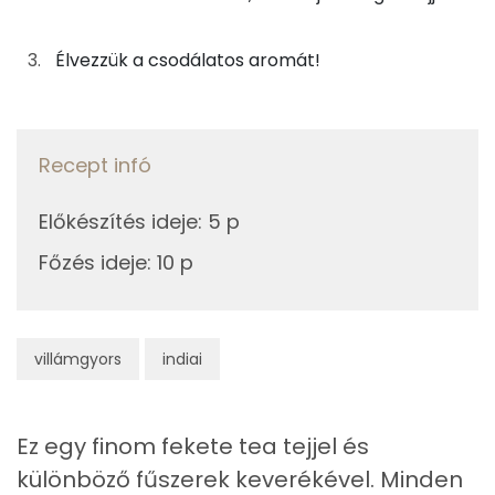
Nátrium
5g
barna cukor
19 kcal
Élvezzük a csodálatos aromát!
Foszfor
0g
zöld kardamom
0 kcal
Magnézium
0g
gyömbérpor
0 kcal
Recept infó
Vas
1g
ánizs
2 kcal
Előkészítés ideje
:
5 p
TOP vitaminok
0g
szegfűszeg
0 kcal
Főzés ideje
:
10 p
Kolin:
0g
fahéj
0 kcal
C vitamin:
villámgyors
indiai
Összesen
77 kcal
Niacin - B3 vitamin:
B6 vitamin:
Ez egy finom fekete tea tejjel és
Tiamin - B1 vitamin:
különböző fűszerek keverékével. Minden