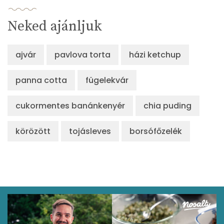
Pantoténsav - B5 vitamin:
0 mg
Neked ajánljuk
Folsav - B9-vitamin:
0 micro
ajvár
pavlova torta
házi ketchup
Kolin:
0 mg
panna cotta
fügelekvár
Retinol - A vitamin:
0 micro
α-karotin
0 micro
cukormentes banánkenyér
chia puding
β-karotin
0 micro
körözött
tojásleves
borsófőzelék
β-crypt
0 micro
Likopin
0 micro
Lut-zea
0 micro