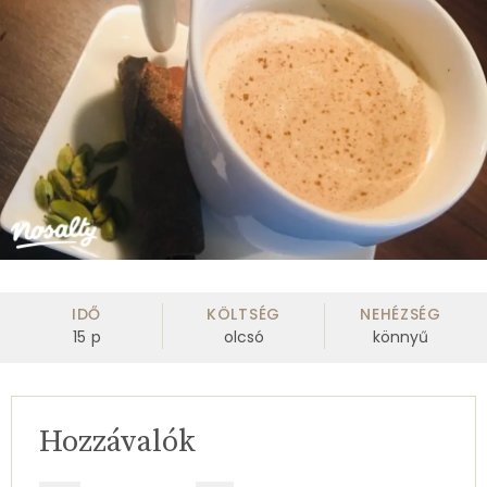
IDŐ
KÖLTSÉG
NEHÉZSÉG
15
p
olcsó
könnyű
Hozzávalók