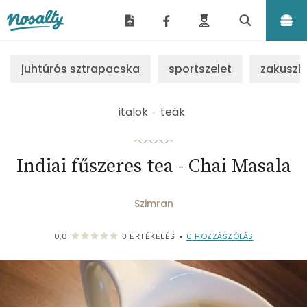
Nosalty
juhtúrós sztrapacska
sportszelet
zakuszk
italok
teák
Indiai fűszeres tea - Chai Masala
Szimran
0
HOZZÁSZÓLÁS
0,0
0
ÉRTÉKELÉS
•