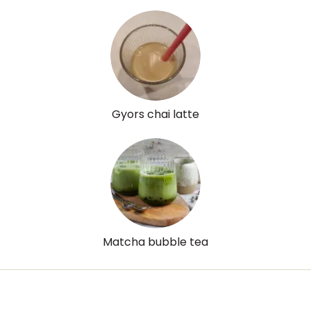
A vitamin (RAE):
0 micro
B6 vitamin:
0 mg
B12 Vitamin:
0 micro
E vitamin:
0 mg
Gyors chai latte
C vitamin:
0 mg
D vitamin:
0 micro
K vitamin:
0 micro
Tiamin - B1 vitamin:
0 mg
Matcha bubble tea
Riboflavin - B2 vitamin:
0 mg
Niacin - B3 vitamin:
0 mg