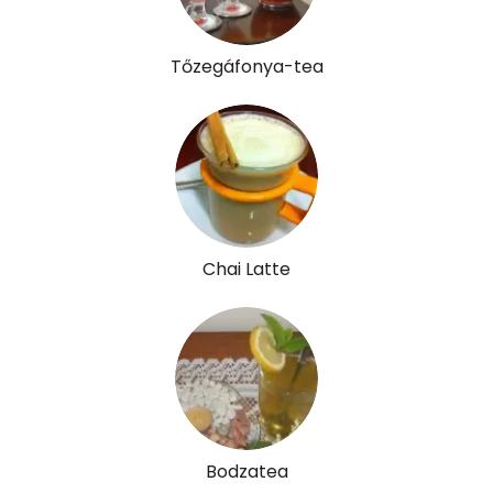
Mangán
0 mg
Tőzegáfonya-tea
Szénhidrát
Összesen
9.2 g
Cukor
9 mg
Élelmi rost
0 mg
Chai Latte
Víz
Összesen
100 g
Vitaminok
Összesen
0
Bodzatea