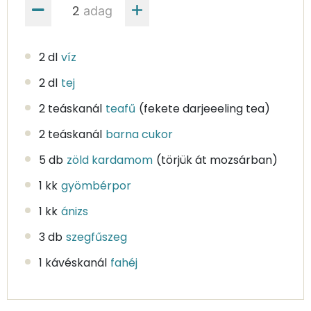
adag
2 dl
víz
2 dl
tej
2 teáskanál
teafű
(fekete darjeeeling tea)
2 teáskanál
barna cukor
5 db
zöld kardamom
(törjük át mozsárban)
1 kk
gyömbérpor
1 kk
ánizs
3 db
szegfűszeg
1 kávéskanál
fahéj