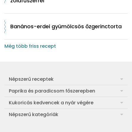
zöldfűszerrel
Banános-erdei gyümölcsös őzgerinctorta
Még több friss recept
Népszerű receptek
Frankfurti leves
Paprika és paradicsom főszerepben
Egyszerű muffin
Pan con Tomate
Kukoricás kedvencek a nyár végére
Aranygaluska
Paradicsom és paprika eltevése télre
Legfinomabb főtt kukorica
Népszerű kategóriák
Egyszerű paradicsomleves
Mézes-mascarponés sült paradicsom
Ropogós kukoricás fritters
Ebéd receptek
Egyszerű krumplifőzelék