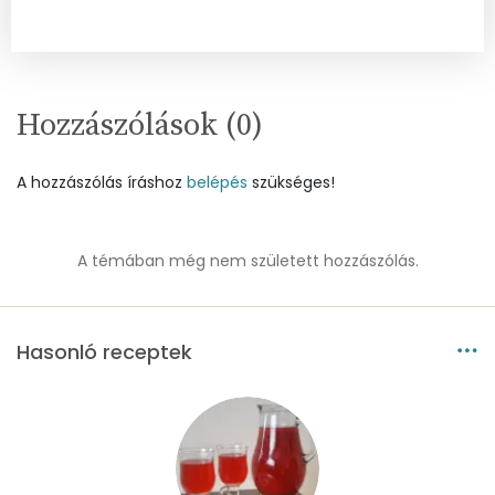
Összesen
184.9 g
Cink
0 mg
Hozzászólások (
0
)
Szelén
0 mg
A hozzászólás íráshoz
belépés
szükséges!
Kálcium
124 mg
Vas
0 mg
A témában még nem született hozzászólás.
Magnézium
2 mg
Foszfor
2 mg
Hasonló receptek
Nátrium
55 mg
Réz
0 mg