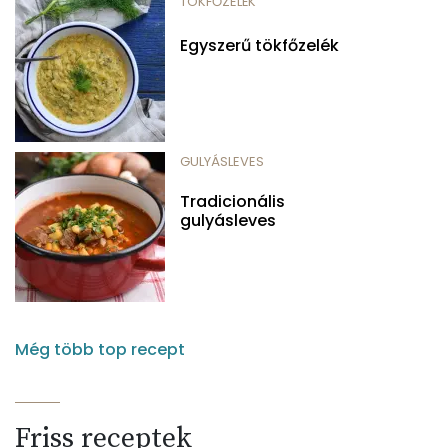
TÖKFŐZELÉK
Egyszerű tökfőzelék
GULYÁSLEVES
Tradicionális
gulyásleves
Még több top recept
Friss receptek