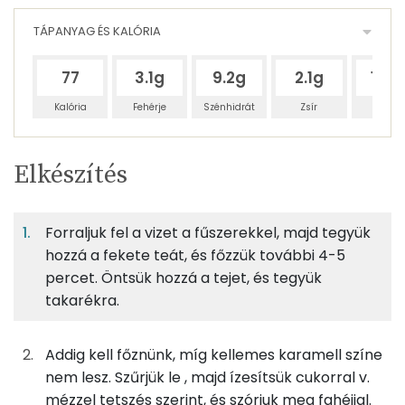
TÁPANYAG ÉS KALÓRIA
77
3.1g
9.2g
2.1g
100
Kalória
Fehérje
Szénhidrát
Zsír
Víz
Egy
2
100
Elkészítés
adagban
adagban
grammban
TÁPANYAGTARTALOM
Forraljuk fel a vizet a fűszerekkel, majd tegyük
3%
8%
2%
Egy
2
100
Fehérje
Szénhidrát
Zsír
adagban
adagban
grammban
hozzá a fekete teát, és főzzük további 4-5
percet. Öntsük hozzá a tejet, és tegyük
takarékra.
3%
8%
2%
88%
100g
víz
0 kcal
Fehérje
Szénhidrát
Zsír
Víz
TOP ásványi anyagok
100g
tej
56 kcal
Addig kell főznünk, míg kellemes karamell színe
nem lesz. Szűrjük le , majd ízesítsük cukorral v.
Kálcium
0g
teafű
0 kcal
mézzel tetszés szerint, és szórjuk meg fahéjjal.