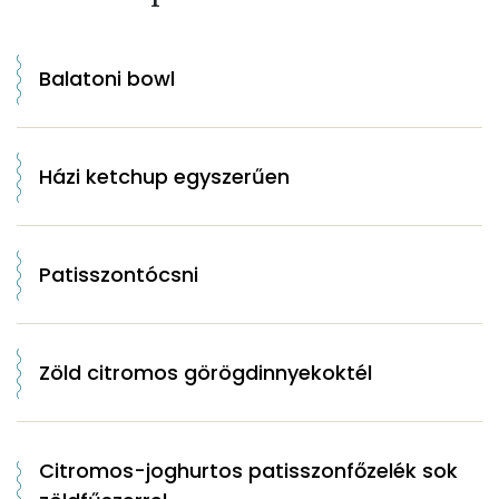
Balatoni bowl
Házi ketchup egyszerűen
Patisszontócsni
Zöld citromos görögdinnyekoktél
Citromos-joghurtos patisszonfőzelék sok