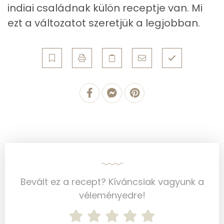
indiai családnak külön receptje van. Mi
Fehérje
ezt a változatot szeretjük a legjobban.
Összesen
3.1 g
Zsír
Összesen
2.1 g
Telített zsírsav
1 g
Egyszeresen telítetlen zsírsav:
0 g
Többszörösen telítetlen zsírsav
0 g
Bevált ez a recept? Kíváncsiak vagyunk a
Koleszterin
0 mg
véleményedre!
Ásványi anyagok