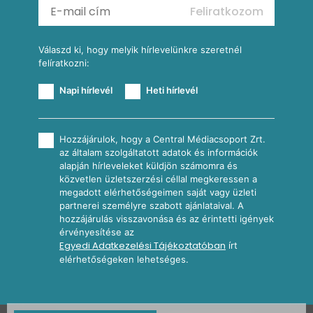
Feliratkozom
További receptkategóriák
Válaszd ki, hogy melyik hírlevelünkre szeretnél
felíratkozni:
Napi hírlevél
Heti hírlevél
Hozzájárulok, hogy a Central Médiacsoport Zrt.
az általam szolgáltatott adatok és információk
alapján hírleveleket küldjön számomra és
közvetlen üzletszerzési céllal megkeressen a
megadott elérhetőségeimen saját vagy üzleti
partnerei személyre szabott ajánlataival. A
hozzájárulás visszavonása és az érintetti igények
érvényesítése az
Egyedi Adatkezelési Tájékoztatóban
írt
elérhetőségeken lehetséges.