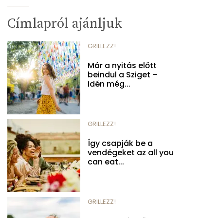
Címlapról ajánljuk
GRILLEZZ!
Már a nyitás előtt
beindul a Sziget –
idén még...
GRILLEZZ!
Így csapják be a
vendégeket az all you
can eat...
GRILLEZZ!