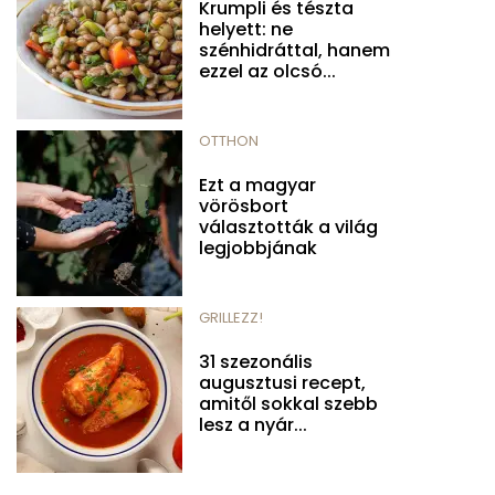
Krumpli és tészta
helyett: ne
szénhidráttal, hanem
ezzel az olcsó...
OTTHON
Ezt a magyar
vörösbort
választották a világ
legjobbjának
GRILLEZZ!
31 szezonális
augusztusi recept,
amitől sokkal szebb
lesz a nyár...