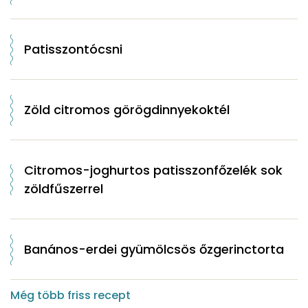
Patisszontócsni
Zöld citromos görögdinnyekoktél
Citromos-joghurtos patisszonfőzelék sok
zöldfűszerrel
Banános-erdei gyümölcsös őzgerinctorta
Még több friss recept