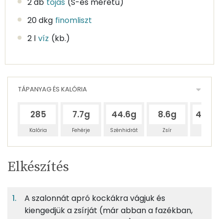
2 db
tojás
(S-es méretű)
20 dkg
finomliszt
2 l
víz
(kb.)
TÁPANYAG ÉS KALÓRIA
285
7.7g
44.6g
8.6g
404.
Kalória
Fehérje
Szénhidrát
Zsír
Víz
Egy
8
100
Elkészítés
adagban
adagban
grammban
TÁPANYAGTARTALOM
A szalonnát apró kockákra vágjuk és
2%
10%
2%
Egy
8
100
Fehérje
Szénhidrát
Zsír
adagban
adagban
grammban
kiengedjük a zsírját (már abban a fazékban,