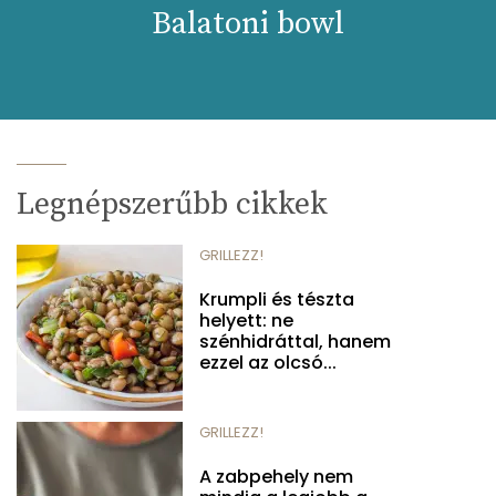
Balatoni bowl
Legnépszerűbb cikkek
GRILLEZZ!
Krumpli és tészta
helyett: ne
szénhidráttal, hanem
ezzel az olcsó...
GRILLEZZ!
A zabpehely nem