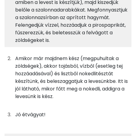
amiben a levest is készítjük), majd kiszedjük
belőle a szalonnadarabkákat. Megfonnyasztjuk
2%
10%
2%
87%
10g
füstölt szalonna
66 kcal
Fehérje
Szénhidrát
Zsír
Víz
a szalonnazsírban az aprított hagymát.
Felengedjük vízzel, hozzáadjuk a pirospaprikát,
TOP ásványi anyagok
18g
pasztinák
11 kcal
fűszerezzük, és beletesszük a felvágott a
Foszfor
zöldségeket is.
125g
parázskrumpli
77 kcal
Nátrium
20g
sárgarépa
7 kcal
Amikor már majdnem kész (megpuhultak a
zöldségek), akkor tojásból, vízből (esetleg tej
Kálcium
33g
zeller
12 kcal
hozzáadásával) és lisztből nokedlitésztát
Magnézium
készítünk, és beleszaggatjuk a levesünkbe. Itt is
11g
vöröshagyma
4 kcal
jól látható, mikor főtt meg a nokedli, addigra a
Szelén
levesünk is kész.
0g
só
0 kcal
TOP vitaminok
0g
bors
0 kcal
Jó étvágyat!
Kolin:
0g
fűszerpaprika
0 kcal
C vitamin: