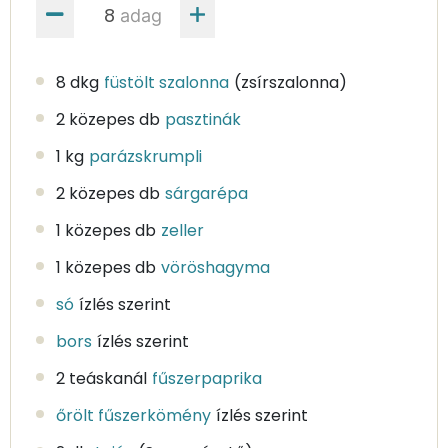
adag
8 dkg
füstölt szalonna
(zsírszalonna)
2 közepes db
pasztinák
1 kg
parázskrumpli
2 közepes db
sárgarépa
1 közepes db
zeller
1 közepes db
vöröshagyma
só
ízlés szerint
bors
ízlés szerint
2 teáskanál
fűszerpaprika
őrölt fűszerkömény
ízlés szerint