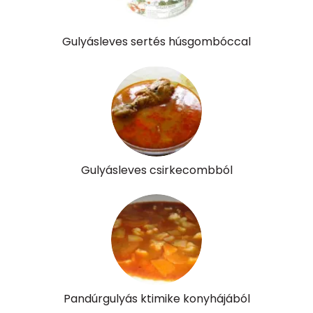
Összesen
404.7 g
Gulyásleves sertés húsgombóccal
Vitaminok
Összesen
0
A vitamin (RAE):
168 micro
B6 vitamin:
0 mg
Gulyásleves csirkecombból
B12 Vitamin:
0 micro
E vitamin:
1 mg
C vitamin:
26 mg
D vitamin:
10 micro
Pandúrgulyás ktimike konyhájából
K vitamin:
19 micro