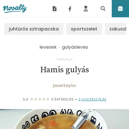
Nosalty
juhtúrós sztrapacska
sportszelet
zakuszk
levesek
gulyásleves
Hamis gulyás
janettaylor
0
HOZZÁSZÓLÁS
0,0
0
ÉRTÉKELÉS
•