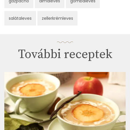
gazpacho
almaleves
gombaleves
salátaleves
zellerkrémleves
További receptek