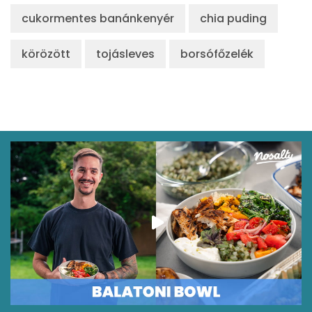
cukormentes banánkenyér
chia puding
Likopin
0 micro
körözött
tojásleves
borsófőzelék
Lut-zea
121 micro
Összesen
285 kcal