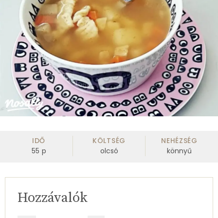
IDŐ
KÖLTSÉG
NEHÉZSÉG
55
p
olcsó
könnyű
Hozzávalók