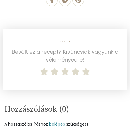
Többszörösen telítetlen zsírsav
1 g
Koleszterin
54 mg
Ásványi anyagok
Bevált ez a recept? Kíváncsiak vagyunk a
Összesen
365.3 g
véleményedre!
Cink
1 mg
Szelén
13 mg
Kálcium
56 mg
Vas
2 mg
Hozzászólások (
0
)
Magnézium
46 mg
A hozzászólás íráshoz
belépés
szükséges!