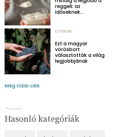
mindig a legjobb a
reggeli: az
időseknek...
OTTHON
Ezt a magyar
vörösbort
választották a világ
legjobbjának
Még több cikk
Hasonló kategóriák