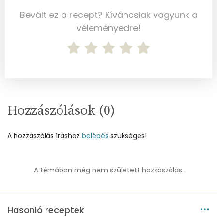
Többszörösen telítetlen zsírsav
6 g
Bevált ez a recept? Kíváncsiak vagyunk a
véleményedre!
Koleszterin
103 mg
Ásványi anyagok
Összesen
1711.4 g
Hozzászólások (
0
)
Cink
2 mg
Szelén
94 mg
A hozzászólás íráshoz
belépés
szükséges!
Kálcium
298 mg
A témában még nem született hozzászólás.
Vas
5 mg
Magnézium
74 mg
Hasonló receptek