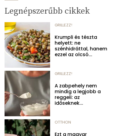
Legnépszerűbb cikkek
GRILLEZZ!
Krumpli és tészta
helyett: ne
szénhidráttal, hanem
ezzel az olcsó...
GRILLEZZ!
A zabpehely nem
mindig a legjobb a
reggeli: az
időseknek...
OTTHON
Ezt a magyar