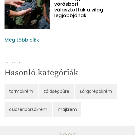
vörösbort
választották a világ
legjobbjának
Még több cikk
Hasonló kategóriák
tormakrém
zöldségpüré
sárgarépakrém
csicseriborsókrém
májkrém