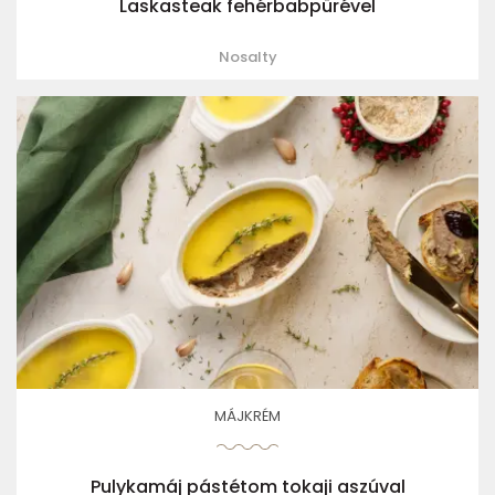
Laskasteak fehérbabpürével
Nosalty
MÁJKRÉM
Pulykamáj pástétom tokaji aszúval