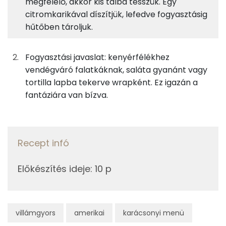
megfelelő, akkor kis tálba tesszük. Egy
citromkarikával díszítjük, lefedve fogyasztásig
13%
3%
8%
75%
80g
tonhalkonzerv
158 kcal
Fehérje
Szénhidrát
Zsír
Víz
hűtőben tároljuk.
TOP ásványi anyagok
63g
olajos hal
130 kcal
Fogyasztási javaslat: kenyérfélékhez
Nátrium
17g
majonéz
88 kcal
vendégváró falatkáknak, saláta gyanánt vagy
tortilla lapba tekerve wrapként. Ez igazán a
Foszfor
4g
majonézes torma
12 kcal
fantáziára van bízva.
Kálcium
23g
petrezselyem
8 kcal
Szelén
1g
kakukkfű
1 kcal
Recept infó
Magnézium
25g
lilahagyma
9 kcal
Előkészítés ideje
:
10 p
TOP vitaminok
50g
paprika
8 kcal
Kolin:
50g
paradicsom
9 kcal
villámgyors
amerikai
karácsonyi menü
C vitamin: