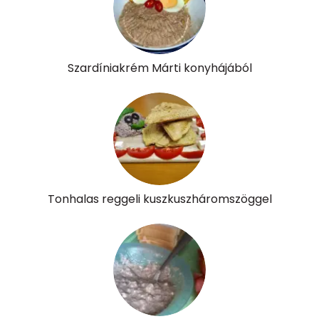
Összesen
229.7 g
Vitaminok
Szardíniakrém Márti konyhájából
Összesen
0
A vitamin (RAE):
163 micro
B6 vitamin:
0 mg
B12 Vitamin:
7 micro
Tonhalas reggeli kuszkuszháromszöggel
E vitamin:
3 mg
C vitamin:
80 mg
D vitamin:
336 micro
K vitamin:
413 micro