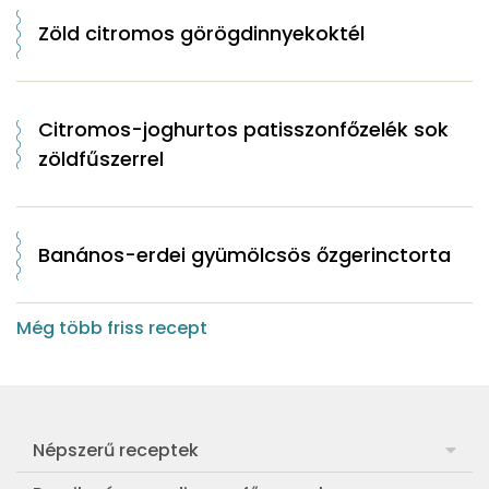
Zöld citromos görögdinnyekoktél
Citromos-joghurtos patisszonfőzelék sok
zöldfűszerrel
Banános-erdei gyümölcsös őzgerinctorta
Még több friss recept
Népszerű receptek
Frankfurti leves