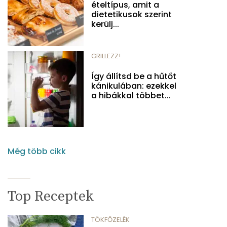
ételtípus, amit a
dietetikusok szerint
kerülj...
GRILLEZZ!
Így állítsd be a hűtőt
kánikulában: ezekkel
a hibákkal többet...
Még több cikk
Top Receptek
TÖKFŐZELÉK