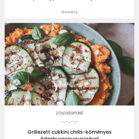
Nosalty
ZÖLDSÉGPÜRÉ
Grillezett cukkini chilis-köményes
édesburgonya-pürével