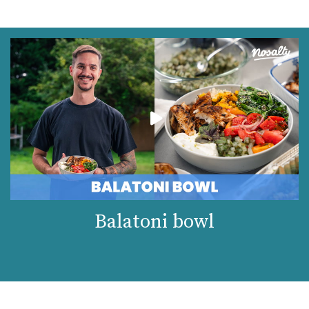
Likopin
1287 micro
Lut-zea
1456 micro
Összesen
427 kcal
Balatoni bowl