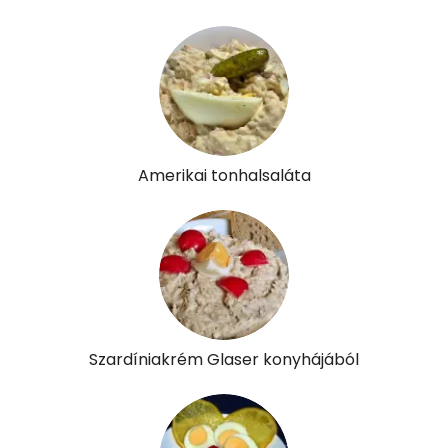
Foszfor
597 mg
Nátrium
641 mg
Réz
0 mg
Mangán
0 mg
Amerikai tonhalsaláta
Szénhidrát
Összesen
10.3 g
Cukor
5 mg
Élelmi rost
3 mg
Szardíniakrém Glaser konyhájából
Víz