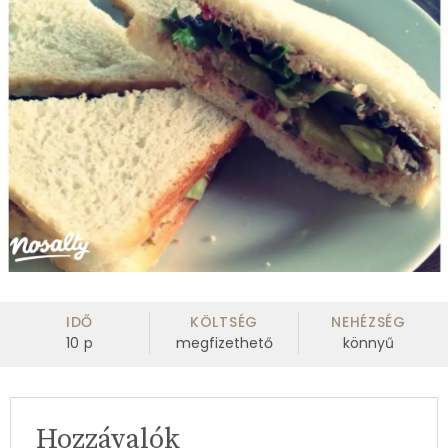
IDŐ
KÖLTSÉG
NEHÉZSÉG
10
p
megfizethető
könnyű
Hozzávalók