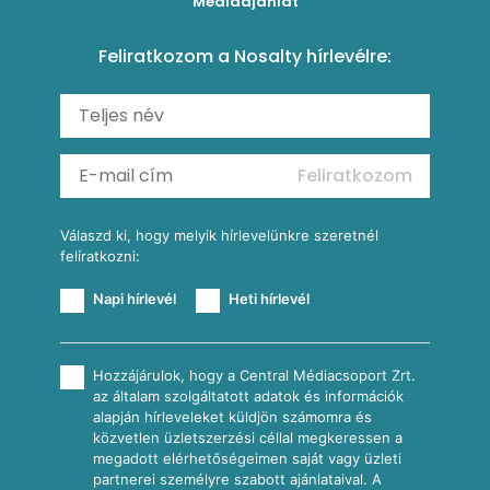
Médiaajánlat
Amerikai palacsinta
Paprikás-juhtúrós hajtovány
Csirkés-kukoricás pite
Tésztareceptek
Feliratkozom a Nosalty hírlevélre:
Carbonara
Shakshuka
Mexikói húsleves kukorica salsával
Saláták
Ratatouille
Almás-kéksajtos kukoricasaláta
Köretek
Mexikói kukoricasaláta
Reggeli receptek
Feliratkozom
További receptkategóriák
Válaszd ki, hogy melyik hírlevelünkre szeretnél
felíratkozni:
Napi hírlevél
Heti hírlevél
Hozzájárulok, hogy a Central Médiacsoport Zrt.
az általam szolgáltatott adatok és információk
alapján hírleveleket küldjön számomra és
közvetlen üzletszerzési céllal megkeressen a
megadott elérhetőségeimen saját vagy üzleti
partnerei személyre szabott ajánlataival. A