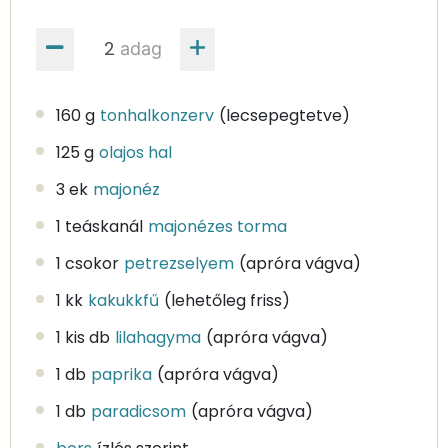
adag
160 g
tonhalkonzerv
(lecsepegtetve)
125 g
olajos hal
3 ek
majonéz
1 teáskanál
majonézes torma
1 csokor
petrezselyem
(apróra vágva)
1 kk
kakukkfű
(lehetőleg friss)
1 kis db
lilahagyma
(apróra vágva)
1 db
paprika
(apróra vágva)
1 db
paradicsom
(apróra vágva)