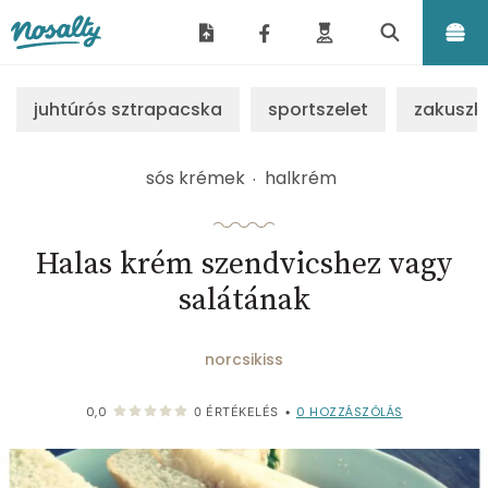
Nosalty
juhtúrós sztrapacska
sportszelet
zakuszk
sós krémek
halkrém
Halas krém szendvicshez vagy
salátának
norcsikiss
0
HOZZÁSZÓLÁS
0,0
0
ÉRTÉKELÉS
•