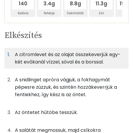
140
3.4g
8.8g
11.3g
190.
Kalória
Fehérje
Szénhidrát
Zsír
Víz
Egy
3
100
Elkészítés
adagban
adagban
grammban
TÁPANYAGTARTALOM
A citromlevet és az olajat összekeverjük egy-
1%
4%
5%
Egy
3
100
Fehérje
Szénhidrát
Zsír
adagban
adagban
grammban
két evőkanál vízzel, sóval és a borssal.
1%
4%
5%
89%
A snidlinget apróra vágjuk, a fokhagymát
133g
jégsaláta
18 kcal
Fehérje
Szénhidrát
Zsír
Víz
pépesre zúzzuk, és szintén hozzákeverrjük a
TOP ásványi anyagok
60g
snidling
18 kcal
fentiekhez, így kész is az öntet.
Kálcium
5g
fokhagyma
7 kcal
Az öntetet hűtöbe tesszük.
Foszfor
13g
citromlé
3 kcal
A salátát megmossuk, majd csíkokra
Magnézium