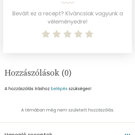
Cink
1 mg
Bevált ez a recept? Kíváncsiak vagyunk a
Szelén
1 mg
véleményedre!
Kálcium
87 mg
Vas
2 mg
Magnézium
36 mg
Hozzászólások (
Foszfor
0
)
68 mg
Nátrium
16 mg
A hozzászólás íráshoz
belépés
szükséges!
Réz
0 mg
A témában még nem született hozzászólás.
Mangán
0 mg
Szénhidrát
Hasonló receptek