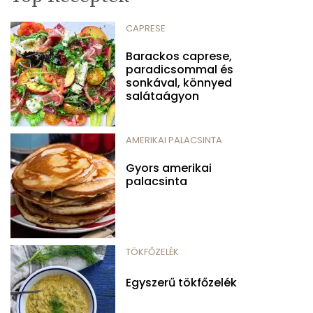
CAPRESE
Barackos caprese,
paradicsommal és
sonkával, könnyed
salátaágyon
AMERIKAI PALACSINTA
Gyors amerikai
palacsinta
TÖKFŐZELÉK
Egyszerű tökfőzelék