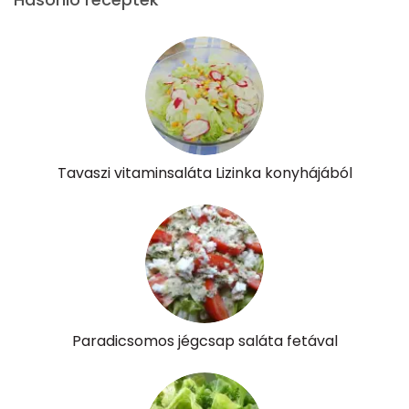
Összesen
8.8 g
Cukor
4 mg
Élelmi rost
3 mg
Víz
Tavaszi vitaminsaláta Lizinka konyhájából
Összesen
190.5 g
Vitaminok
Összesen
0
Paradicsomos jégcsap saláta fetával
A vitamin (RAE):
162 micro
B6 vitamin:
0 mg