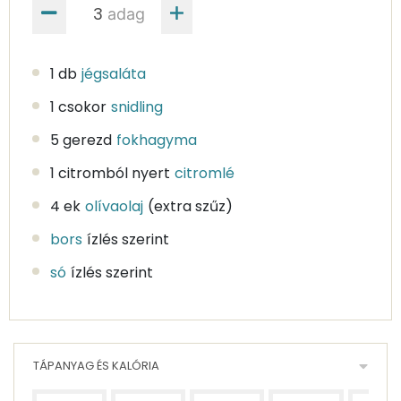
adag
1 db
jégsaláta
1 csokor
snidling
5 gerezd
fokhagyma
1 citromból nyert
citromlé
4 ek
olívaolaj
(extra szűz)
bors
ízlés szerint
só
ízlés szerint
TÁPANYAG ÉS KALÓRIA