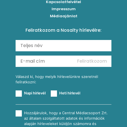
Brassói
Szaftos paprikás csirke
Kapcsolatfelvétel
Kukoricás-újhagymás lepény
Levesek
Impresszum
Roston csirkemell
Sült paprikás alfredo
Kukoricás tortilla
Torták
Médiaajánlat
Amerikai palacsinta
Paprikás-juhtúrós hajtovány
Csirkés-kukoricás pite
Tésztareceptek
Feliratkozom a Nosalty hírlevélre:
Carbonara
Shakshuka
Mexikói húsleves kukorica salsával
Saláták
Ratatouille
Almás-kéksajtos kukoricasaláta
Köretek
Mexikói kukoricasaláta
Reggeli receptek
Feliratkozom
További receptkategóriák
Válaszd ki, hogy melyik hírlevelünkre szeretnél
felíratkozni:
Napi hírlevél
Heti hírlevél
Hozzájárulok, hogy a Central Médiacsoport Zrt.
az általam szolgáltatott adatok és információk
alapján hírleveleket küldjön számomra és