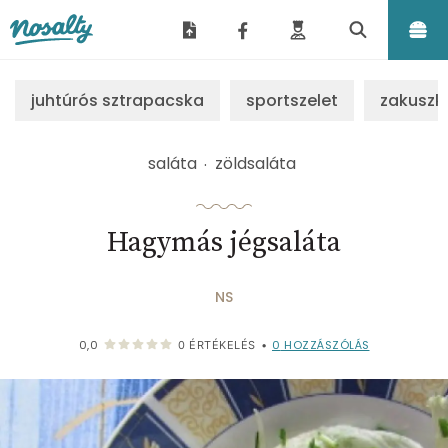
Nosalty
juhtúrós sztrapacska
sportszelet
zakuszk
saláta
zöldsaláta
Hagymás jégsaláta
NS
0
HOZZÁSZÓLÁS
0,0
0
ÉRTÉKELÉS
•