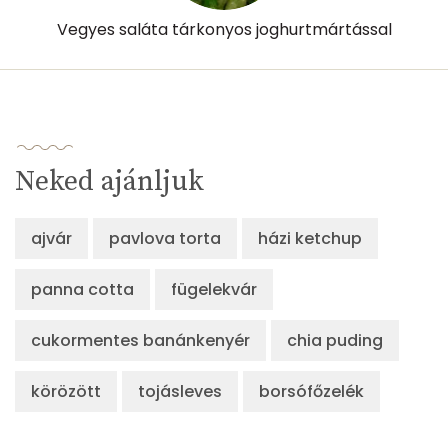
Vegyes saláta tárkonyos joghurtmártással
Kolin:
13 mg
Retinol - A vitamin:
0 micro
α-karotin
5 micro
Neked ajánljuk
β-karotin
1946 micro
β-crypt
1 micro
ajvár
pavlova torta
házi ketchup
Likopin
0 micro
panna cotta
fügelekvár
Lut-zea
547 micro
cukormentes banánkenyér
chia puding
Összesen
140 kcal
körözött
tojásleves
borsófőzelék