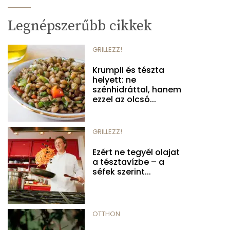
Legnépszerűbb cikkek
GRILLEZZ!
Krumpli és tészta
helyett: ne
szénhidráttal, hanem
ezzel az olcsó...
GRILLEZZ!
Ezért ne tegyél olajat
a tésztavízbe – a
séfek szerint...
OTTHON