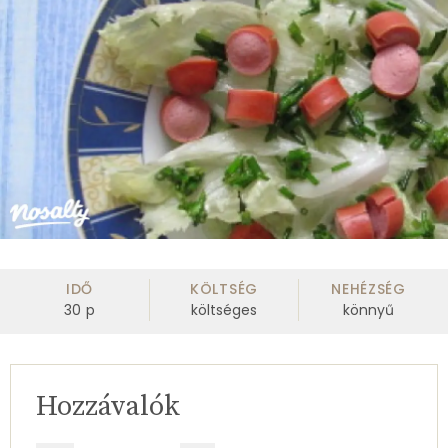
IDŐ
KÖLTSÉG
NEHÉZSÉG
30
p
költséges
könnyű
Hozzávalók