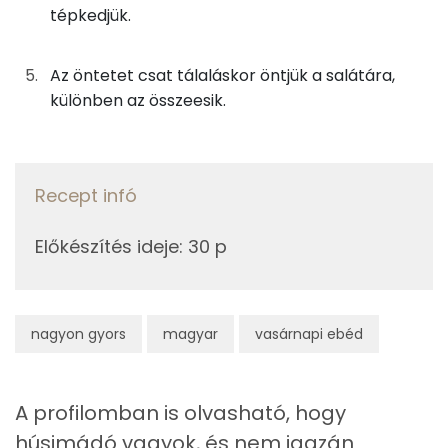
11g
olívaolaj
94 kcal
tépkedjük.
Nátrium
0g
bors
0 kcal
Az öntetet csat tálaláskor öntjük a salátára,
Vas
0g
só
0 kcal
különben az összeesik.
TOP vitaminok
Összesen
140 kcal
C vitamin:
Recept infó
Kolin:
Előkészítés ideje
:
30 p
β-karotin
E vitamin:
nagyon gyors
magyar
vasárnapi ebéd
Niacin - B3 vitamin:
A profilomban is olvasható, hogy
Fehérje
húsimádó vagyok, és nem igazán