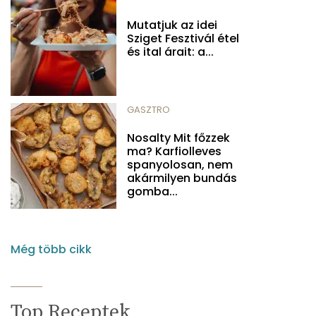
Mutatjuk az idei
Sziget Fesztivál étel
és ital árait: a...
GASZTRO
Nosalty Mit főzzek
ma? Karfiolleves
spanyolosan, nem
akármilyen bundás
gomba...
Még több cikk
Top Receptek