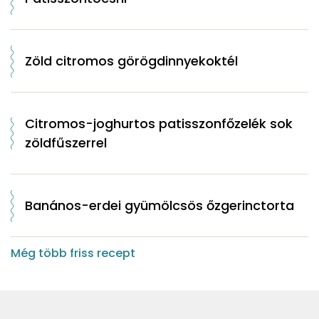
Zöld citromos görögdinnyekoktél
Citromos-joghurtos patisszonfőzelék sok
zöldfűszerrel
Banános-erdei gyümölcsös őzgerinctorta
Még több friss recept