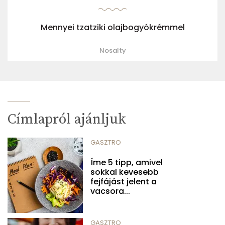
Mennyei tzatziki olajbogyókrémmel
Nosalty
Címlapról ajánljuk
GASZTRO
Íme 5 tipp, amivel
sokkal kevesebb
fejfájást jelent a
vacsora...
GASZTRO