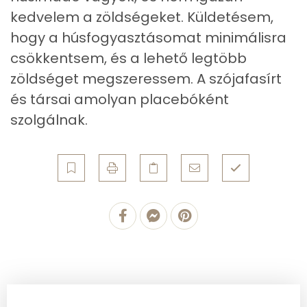
Összesen
3.4 g
kedvelem a zöldségeket. Küldetésem,
hogy a húsfogyasztásomat minimálisra
Zsír
csökkentsem, és a lehető legtöbb
zöldséget megszeressem. A szójafasírt
Összesen
11.3 g
és társai amolyan placebóként
Telített zsírsav
2 g
szolgálnak.
Egyszeresen telítetlen zsírsav:
8 g
Többszörösen telítetlen zsírsav
1 g
Koleszterin
0 mg
Ásványi anyagok
Összesen
210.8 g