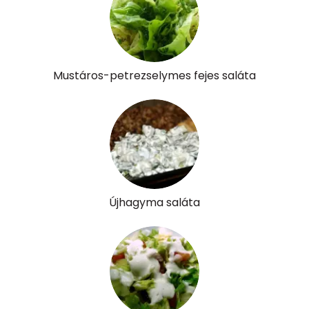
B12 Vitamin:
0 micro
E vitamin:
2 mg
Mustáros-petrezselymes fejes saláta
C vitamin:
45 mg
D vitamin:
0 micro
K vitamin:
165 micro
Tiamin - B1 vitamin:
0 mg
Újhagyma saláta
Riboflavin - B2 vitamin:
0 mg
Niacin - B3 vitamin:
1 mg
Pantoténsav - B5 vitamin:
0 mg
Folsav - B9-vitamin:
103 micro