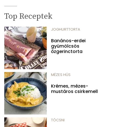
Top Receptek
JOGHURTTORTA
Banános-erdei
gyümölcsös
őzgerinctorta
MÉZES HÚS
Krémes, mézes-
mustáros csirkemell
TÓCSNI