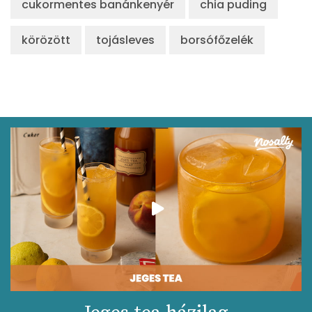
cukormentes banánkenyér
chia puding
körözött
tojásleves
borsófőzelék