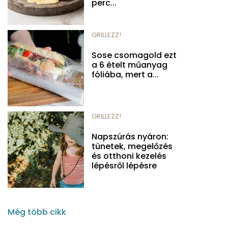
perc...
GRILLEZZ!
Sose csomagold ezt
a 6 ételt műanyag
fóliába, mert a...
GRILLEZZ!
Napszúrás nyáron:
tünetek, megelőzés
és otthoni kezelés
lépésről lépésre
Még több cikk