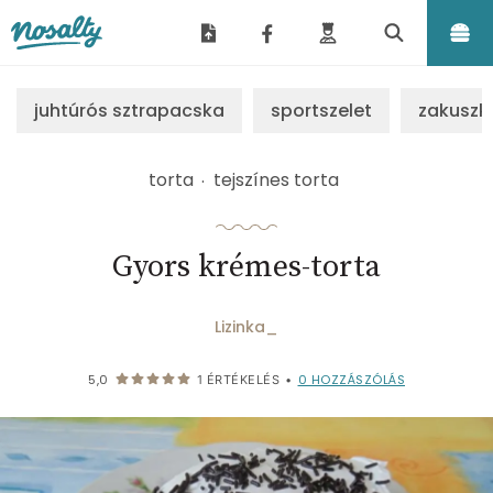
Nosalty
juhtúrós sztrapacska
sportszelet
zakuszk
torta
tejszínes torta
Gyors krémes-torta
Lizinka_
0
HOZZÁSZÓLÁS
5,0
1
ÉRTÉKELÉS
•