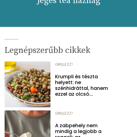
Jeges tea házilag
Legnépszerűbb cikkek
GRILLEZZ!
Krumpli és tészta
helyett: ne
szénhidráttal, hanem
ezzel az olcsó...
GRILLEZZ!
A zabpehely nem
mindig a legjobb a