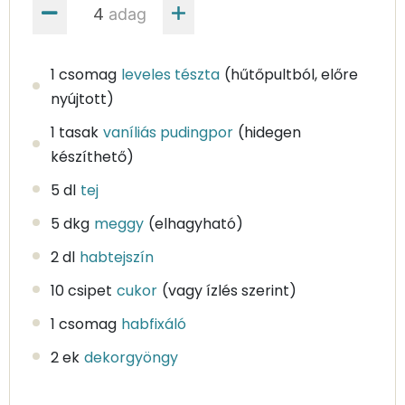
adag
1 csomag
leveles tészta
(hűtőpultból, előre
nyújtott)
1 tasak
vaníliás pudingpor
(hidegen
készíthető)
5 dl
tej
5 dkg
meggy
(elhagyható)
2 dl
habtejszín
10 csipet
cukor
(vagy ízlés szerint)
1 csomag
habfixáló
2 ek
dekorgyöngy