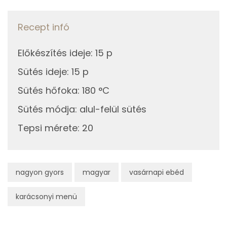
Recept infó
Fehérje
Összesen
9.1 g
Előkészítés ideje
:
15 p
Sütés ideje
:
15 p
Zsír
Sütés hőfoka
:
180 °C
Összesen
33.8 g
Sütés módja
:
alul-felül sütés
Tepsi mérete
:
20
Telített zsírsav
18 g
Egyszeresen telítetlen zsírsav:
5 g
nagyon gyors
magyar
vasárnapi ebéd
Többszörösen telítetlen zsírsav
0 g
karácsonyi menü
Koleszterin
56 mg