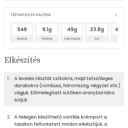
TÁPANYAG ÉS KALÓRIA
546
9.1g
49g
33.8g
42.4
Kalória
Fehérje
Szénhidrát
Zsír
Víz
Egy
4
100
Elkészítés
adagban
adagban
grammban
TÁPANYAGTARTALOM
A leveles tésztát csíkokra, majd tetszőleges
7%
37%
25%
Egy
4
100
Fehérje
Szénhidrát
Zsír
adagban
adagban
grammban
darabokra (rombusz, háromszög, négyzet stb.)
vágjuk. Előmelegített sütőben aranybarnára
sütjük.
7%
37%
25%
31%
69g
leveles tészta
255 kcal
Fehérje
Szénhidrát
Zsír
Víz
TOP ásványi anyagok
11g
vaníliás pudingpor
43 kcal
A hidegen készíthető vaníliás krémport a
tasakon feltüntetett módon elkészítjük, a