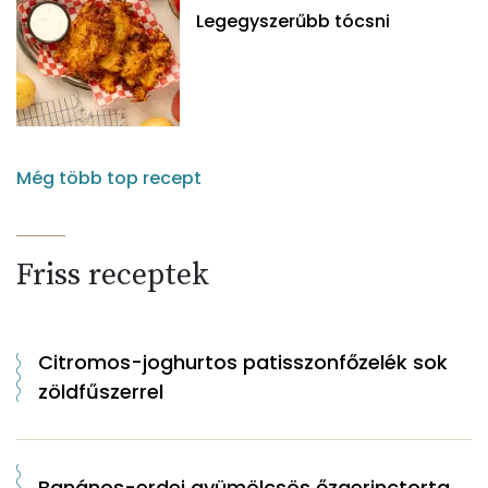
Legegyszerűbb tócsni
Még több top recept
Friss receptek
Citromos-joghurtos patisszonfőzelék sok
zöldfűszerrel
Banános-erdei gyümölcsös őzgerinctorta