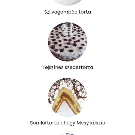
Szilvagombóc torta
Pantoténsav - B5 vitamin:
0 mg
Folsav - B9-vitamin:
3 micro
Kolin:
9 mg
Retinol - A vitamin:
137 micro
Tejszínes szedertorta
α-karotin
0 micro
β-karotin
117 micro
β-crypt
0 micro
Likopin
0 micro
Somlói torta ahogy Mesy készíti
Lut-zea
10 micro