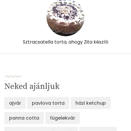
Összesen
546 kcal
Sztracsatella torta, ahogy Zita készíti
Neked ajánljuk
ajvár
pavlova torta
házi ketchup
panna cotta
fügelekvár