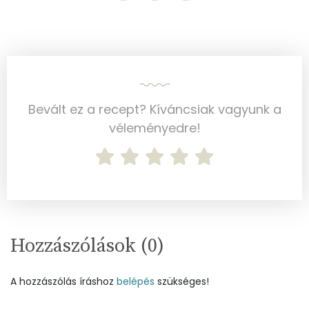
Mangán
0 mg
Szénhidrát
Összesen
49 g
Bevált ez a recept? Kíváncsiak vagyunk a
Cukor
14 mg
véleményedre!
Élelmi rost
1 mg
Víz
Összesen
42.4 g
Hozzászólások (
0
)
Vitaminok
A hozzászólás íráshoz
belépés
szükséges!
Összesen
0