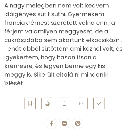
Ásványi anyagok
A nagy melegben nem volt kedvem
időigényes sütit sütni. Gyermekem
Összesen
436.9 g
franciakrémest szeretett volna enni, a
Cink
0 mg
férjem valamilyen meggyeset, de a
cukrászdába sem akartunk elkocsikázni.
Szelén
1 mg
Tehát abból sütöttem ami kéznél volt, és
Kálcium
179 mg
igyekeztem, hogy hasonlítson a
krémesre, és legyen benne egy kis
Vas
0 mg
meggy is. Sikerült eltalálni mindenki
Magnézium
5 mg
ízlését.
Foszfor
34 mg
Nátrium
218 mg
Réz
0 mg