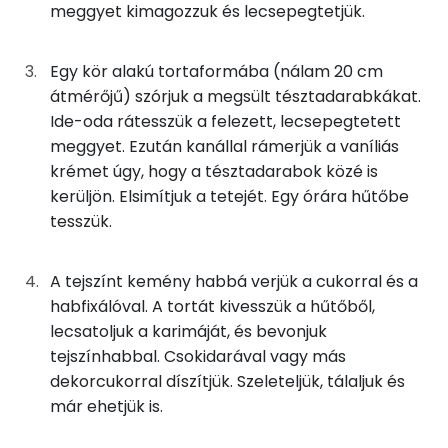
Nátrium
125g
tej
70 kcal
meggyet kimagozzuk és lecsepegtetjük.
Kálcium
13g
meggy
6 kcal
Egy kör alakú tortaformába (nálam 20 cm
Foszfor
átmérőjű) szórjuk a megsült tésztadarabkákat.
50g
habtejszín
146 kcal
Ide-oda rátesszük a felezett, lecsepegtetett
Magnézium
0g
cukor
0 kcal
meggyet. Ezután kanállal rámerjük a vaníliás
krémet úgy, hogy a tésztadarabok közé is
Szelén
2g
habfixáló
7 kcal
kerüljön. Elsimítjuk a tetejét. Egy órára hűtőbe
tesszük.
TOP vitaminok
5g
dekorgyöngy
19 kcal
Kolin:
A tejszínt kemény habbá verjük a cukorral és a
Összesen
546 kcal
habfixálóval. A tortát kivesszük a hűtőből,
C vitamin:
lecsatoljuk a karimáját, és bevonjuk
E vitamin:
tejszínhabbal. Csokidarával vagy más
dekorcukorral díszítjük. Szeleteljük, tálaljuk és
A vitamin (RAE):
már ehetjük is.
Retinol - A vitamin: