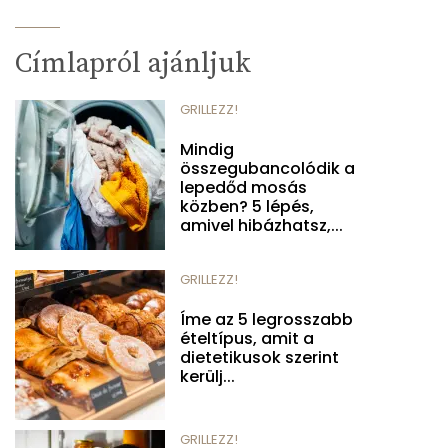
Címlapról ajánljuk
GRILLEZZ!
Mindig
összegubancolódik a
lepedőd mosás
közben? 5 lépés,
amivel hibázhatsz,...
GRILLEZZ!
Íme az 5 legrosszabb
ételtípus, amit a
dietetikusok szerint
kerülj...
GRILLEZZ!