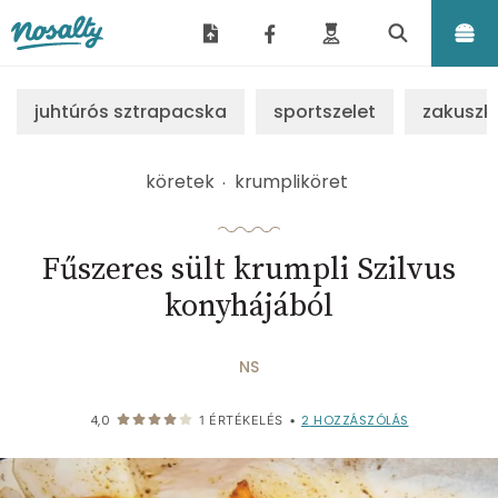
Nosalty
juhtúrós sztrapacska
sportszelet
zakuszk
köretek
krumpliköret
Fűszeres sült krumpli Szilvus
konyhájából
NS
2
HOZZÁSZÓLÁS
4,0
1
ÉRTÉKELÉS
•