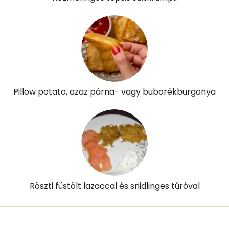
Kolin:
30 mg
Retinol - A vitamin:
0 micro
α-karotin
0 micro
β-karotin
3 micro
Pillow potato, azaz párna- vagy buborékburgonya
β-crypt
0 micro
Likopin
0 micro
Lut-zea
23 micro
Röszti füstölt lazaccal és snidlinges túróval
Összesen
443 kcal