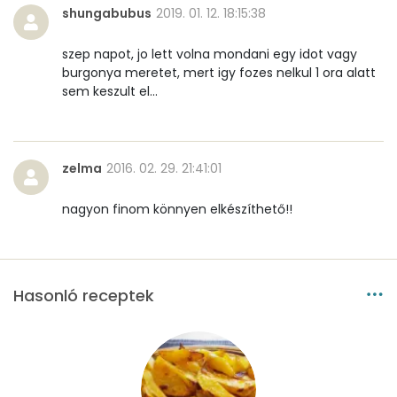
shungabubus
2019. 01. 12. 18:15:38
Összesen
43.7 g
szep napot, jo lett volna mondani egy idot vagy
Cukor
2 mg
burgonya meretet, mert igy fozes nelkul 1 ora alatt
sem keszult el...
Élelmi rost
5 mg
Víz
zelma
2016. 02. 29. 21:41:01
Összesen
198.1 g
nagyon finom könnyen elkészíthető!!
Vitaminok
Hasonló receptek
Összesen
0
A vitamin (RAE):
0 micro
B6 vitamin:
1 mg