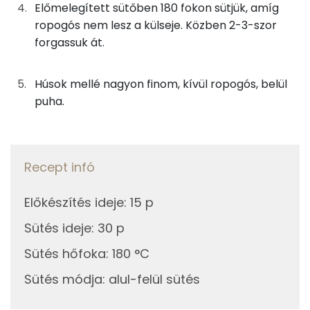
0g
rozmaring
0 kcal
Előmelegített sütőben 180 fokon sütjük, amíg
ropogós nem lesz a külseje. Közben 2-3-szor
Kálcium
28g
napraforgó olaj
250 kcal
forgassuk át.
Vas
Összesen
443 kcal
Húsok mellé nagyon finom, kívül ropogós, belül
TOP vitaminok
puha.
C vitamin:
Kolin:
Recept infó
E vitamin:
Előkészítés ideje
:
15 p
Niacin - B3 vitamin:
Sütés ideje
:
30 p
B6 vitamin:
Sütés hőfoka
:
180 °C
Sütés módja
:
alul-felül sütés
Fehérje