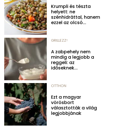
Krumpli és tészta
helyett: ne
szénhidráttal, hanem
ezzel az olcsó...
GRILLEZZ!
A zabpehely nem
mindig a legjobb a
reggeli: az
időseknek...
OTTHON
Ezt a magyar
vörösbort
választották a világ
legjobbjának