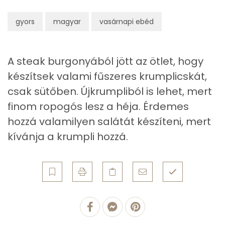
Összesen
5.1 g
gyors
magyar
vasárnapi ebéd
Zsír
Összesen
28.6 g
A steak burgonyából jött az ötlet, hogy
készítsek valami fűszeres krumplicskát,
Telített zsírsav
4 g
csak sütőben. Újkrumpliból is lehet, mert
Egyszeresen telítetlen zsírsav:
13 g
finom ropogós lesz a héja. Érdemes
hozzá valamilyen salátát készíteni, mert
Többszörösen telítetlen zsírsav
10 g
kívánja a krumpli hozzá.
Koleszterin
0 mg
Ásványi anyagok
Összesen
766.5 g