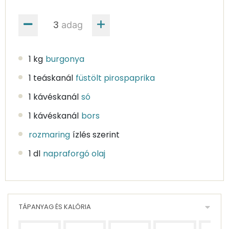
adag
1 kg
burgonya
1 teáskanál
füstölt pirospaprika
1 kávéskanál
só
1 kávéskanál
bors
rozmaring
ízlés szerint
1 dl
napraforgó olaj
TÁPANYAG ÉS KALÓRIA