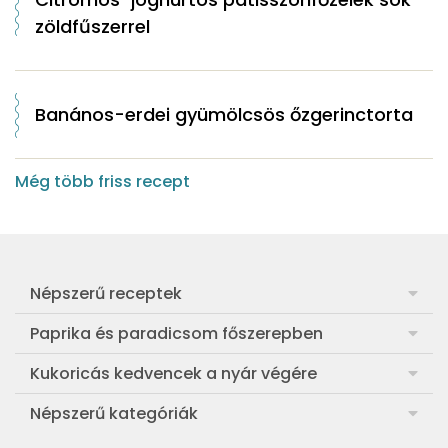
zöldfűszerrel
Banános-erdei gyümölcsös őzgerinctorta
Még több friss recept
Népszerű receptek
Frankfurti leves
Paprika és paradicsom főszerepben
Egyszerű muffin
Pan con Tomate
Kukoricás kedvencek a nyár végére
Aranygaluska
Paradicsom és paprika eltevése télre
Legfinomabb főtt kukorica
Népszerű kategóriák
Egyszerű paradicsomleves
Mézes-mascarponés sült paradicsom
Ropogós kukoricás fritters
Ebéd receptek