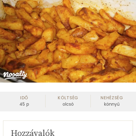
IDŐ
KÖLTSÉG
NEHÉZSÉG
45
p
olcsó
könnyű
Hozzávalók