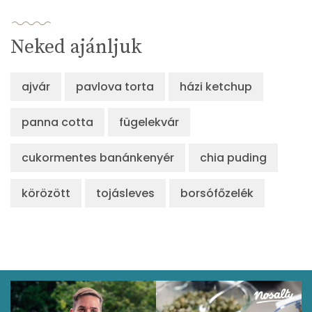
Neked ajánljuk
ajvár
pavlova torta
házi ketchup
panna cotta
fügelekvár
cukormentes banánkenyér
chia puding
körözött
tojásleves
borsófőzelék