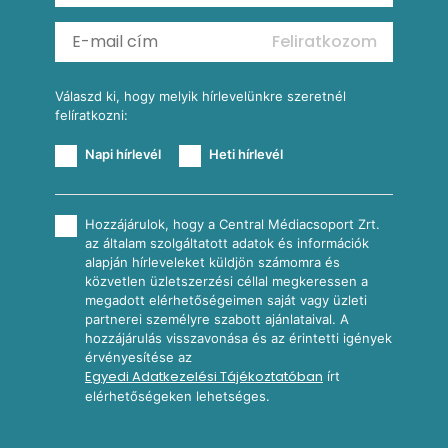
Mexikói kukoricasaláta
Reggeli receptek
Feliratkozom
További receptkategóriák
Válaszd ki, hogy melyik hírlevelünkre szeretnél
felíratkozni:
Napi hírlevél
Heti hírlevél
Hozzájárulok, hogy a Central Médiacsoport Zrt.
az általam szolgáltatott adatok és információk
alapján hírleveleket küldjön számomra és
közvetlen üzletszerzési céllal megkeressen a
megadott elérhetőségeimen saját vagy üzleti
partnerei személyre szabott ajánlataival. A
hozzájárulás visszavonása és az érintetti igények
érvényesítése az
Egyedi Adatkezelési Tájékoztatóban
írt
elérhetőségeken lehetséges.