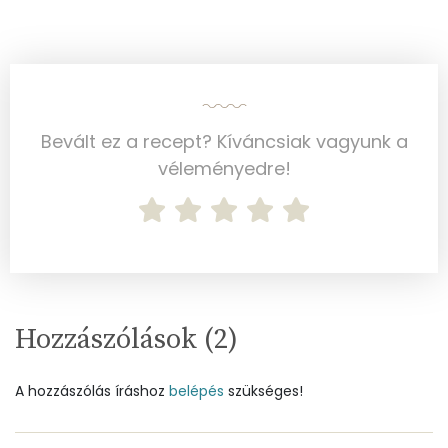
Cink
1 mg
Szelén
1 mg
Kálcium
30 mg
Bevált ez a recept? Kíváncsiak vagyunk a
Vas
2 mg
véleményedre!
Magnézium
58 mg
Foszfor
143 mg
Nátrium
532 mg
Réz
0 mg
Hozzászólások (
2
)
Mangán
0 mg
A hozzászólás íráshoz
belépés
szükséges!
Szénhidrát