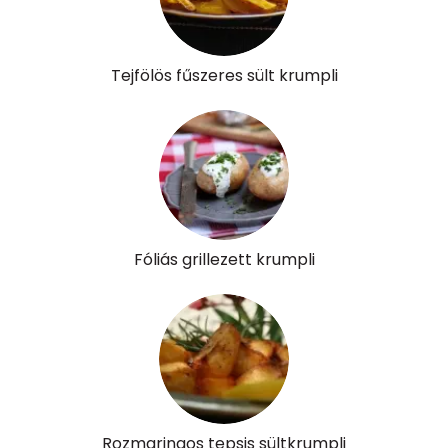
B12 Vitamin:
0 micro
E vitamin:
12 mg
Tejfölös fűszeres sült krumpli
C vitamin:
49 mg
D vitamin:
0 micro
K vitamin:
7 micro
Tiamin - B1 vitamin:
0 mg
Fóliás grillezett krumpli
Riboflavin - B2 vitamin:
0 mg
Niacin - B3 vitamin:
3 mg
Pantoténsav - B5 vitamin:
0 mg
Folsav - B9-vitamin:
38 micro
Rozmaringos tepsis sültkrumpli