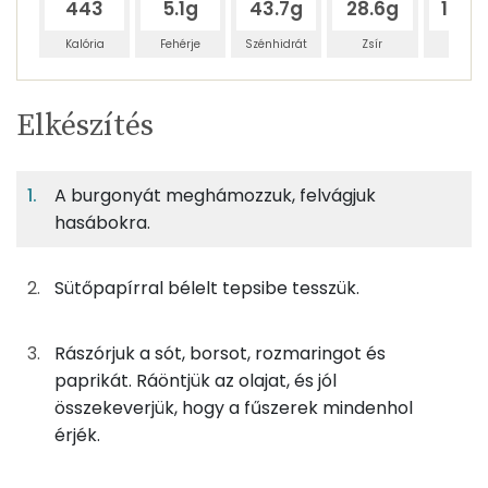
443
5.1g
43.7g
28.6g
198.1
Kalória
Fehérje
Szénhidrát
Zsír
Víz
Egy
3
100
Elkészítés
adagban
adagban
grammban
TÁPANYAGTARTALOM
A burgonyát meghámozzuk, felvágjuk
2%
16%
11%
Egy
3
100
Fehérje
Szénhidrát
Zsír
adagban
adagban
grammban
hasábokra.
2%
16%
11%
72%
Sütőpapírral bélelt tepsibe tesszük.
333g
burgonya
193 kcal
Fehérje
Szénhidrát
Zsír
Víz
TOP ásványi anyagok
0g
füstölt pirospaprika
0 kcal
Rászórjuk a sót, borsot, rozmaringot és
paprikát. Ráöntjük az olajat, és jól
Nátrium
1g
só
0 kcal
összekeverjük, hogy a fűszerek mindenhol
Foszfor
érjék.
0g
bors
0 kcal
Magnézium