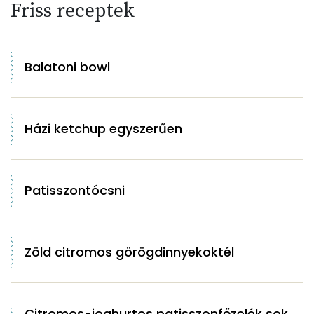
Friss receptek
Balatoni bowl
Házi ketchup egyszerűen
Patisszontócsni
Zöld citromos görögdinnyekoktél
Citromos-joghurtos patisszonfőzelék sok