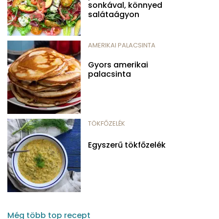
sonkával, könnyed
salátaágyon
AMERIKAI PALACSINTA
Gyors amerikai
palacsinta
TÖKFŐZELÉK
Egyszerű tökfőzelék
Még több top recept