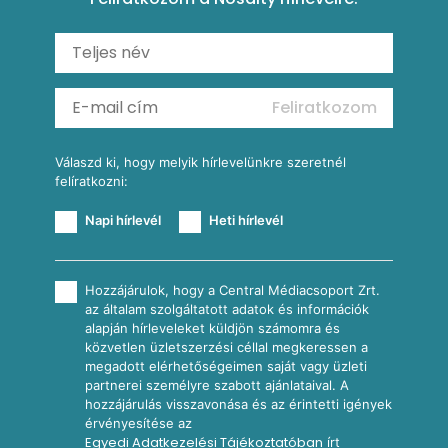
Carbonara
Shakshuka
Mexikói húsleves kukorica salsával
Saláták
Ratatouille
Almás-kéksajtos kukoricasaláta
Köretek
Mexikói kukoricasaláta
Reggeli receptek
Feliratkozom
További receptkategóriák
Válaszd ki, hogy melyik hírlevelünkre szeretnél
felíratkozni:
Napi hírlevél
Heti hírlevél
Hozzájárulok, hogy a Central Médiacsoport Zrt.
az általam szolgáltatott adatok és információk
alapján hírleveleket küldjön számomra és
közvetlen üzletszerzési céllal megkeressen a
megadott elérhetőségeimen saját vagy üzleti
partnerei személyre szabott ajánlataival. A
hozzájárulás visszavonása és az érintetti igények
érvényesítése az
Egyedi Adatkezelési Tájékoztatóban
írt