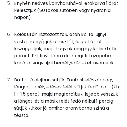
Enyhén nedves konyharuhával letakarva 1 órát
0g
só
0 kcal
TOP vitaminok
kelesztjük (50 fokos sütőben vagy nyáron a
napon).
Kolin:
0g
rum
1 kcal
E vitamin:
1g
citromhéj
0 kcal
Kelés után lisztezett felületen kb. fél ujjnyi
vastagra nyújtjuk a tésztát, és pohárral
C vitamin:
kiszaggatjuk, majd hagyjuk még így kelni kb. 15
A sütéshez
percet. Ezt követően a korongok közepébe
Niacin - B3 vitamin:
85g
napraforgó olaj
751 kcal
kanállal vagy ujjal bemélyedéseket nyomunk.
Tiamin - B1 vitamin:
Bő, forró olajban sütjük. Fontos!: először nagy
A fánkra
Fehérje
lángon a mélyedéses felét sütjük fedő alatt (kb.
5g
porcukor
19 kcal
1 - 1,5 perc), majd megfordítjuk, lejjebb vesszük
Összesen
3.8 g
a lángot, és a másik felét fedő nélkül 1 percig
0g
fahéj
0 kcal
sütjük. Akkor jó, amikor aranybarna színű a
tészta.
Zsír
Összesen
939 kcal