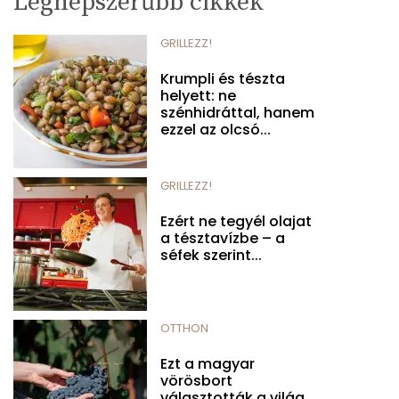
Legnépszerűbb cikkek
GRILLEZZ!
Krumpli és tészta
helyett: ne
szénhidráttal, hanem
ezzel az olcsó...
GRILLEZZ!
Ezért ne tegyél olajat
a tésztavízbe – a
séfek szerint...
OTTHON
Ezt a magyar
vörösbort
választották a világ