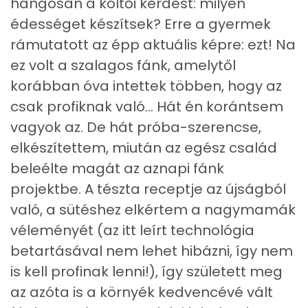
hangosan a költői kérdést: milyen
édességet készítsek? Erre a gyermek
Vas
0 mg
rámutatott az épp aktuális képre: ezt! Na
Magnézium
6 mg
ez volt a szalagos fánk, amelytől
korábban óva intettek többen, hogy az
Foszfor
49 mg
csak profiknak való... Hát én korántsem
Nátrium
11 mg
vagyok az. De hát próba-szerencse,
elkészítettem, miután az egész család
Réz
0 mg
beleélte magát az aznapi fánk
Mangán
0 mg
projektbe. A tészta receptje az újságból
való, a sütéshez elkértem a nagymamák
Szénhidrát
véleményét (az itt leírt technológia
betartásával nem lehet hibázni, így nem
Összesen
27.2 g
is kell profinak lenni!), így született meg
Cukor
8 mg
az azóta is a környék kedvencévé vált