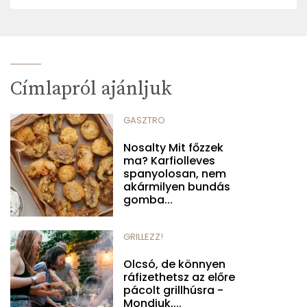
Címlapról ajánljuk
GASZTRO
Nosalty Mit főzzek
ma? Karfiolleves
spanyolosan, nem
akármilyen bundás
gomba...
GRILLEZZ!
Olcsó, de könnyen
ráfizethetsz az előre
pácolt grillhúsra -
Mondjuk,...