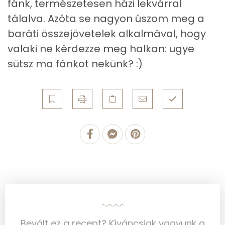
fánk, természetesen házi lekvárral
Élelmi rost
1 mg
tálalva. Azóta se nagyon úszom meg a
baráti összejövetelek alkalmával, hogy
Víz
valaki ne kérdezze meg halkan: ugye
Összesen
7.7 g
sütsz ma fánkot nekünk? :)
Vitaminok
Összesen
0
A vitamin (RAE):
60 micro
B6 vitamin:
0 mg
B12 Vitamin:
0 micro
E vitamin:
35 mg
Bevált ez a recept? Kíváncsiak vagyunk a