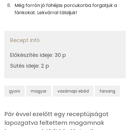
Összesen
91.9 g
Még forrón jó fahéjas porcukorba forgatjuk a
fánkokat. Lekvárral tálaljuk!
Telített zsírsav
15 g
Egyszeresen telítetlen zsírsav:
41 g
Recept infó
Többszörösen telítetlen zsírsav
31 g
Előkészítés ideje
:
30 p
Koleszterin
57 mg
Sütés ideje
:
2 p
Ásványi anyagok
Összesen
106.9 g
gyors
magyar
vasárnapi ebéd
farsang
Cink
0 mg
Pár évvel ezelőtt egy receptújságot
Szelén
11 mg
lapozgatva feltettem magamnak
Kálcium
29 mg