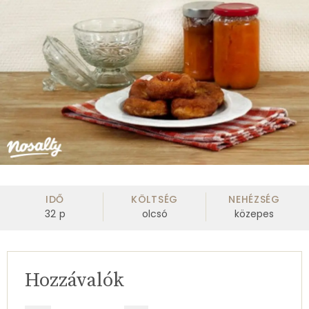
IDŐ
KÖLTSÉG
NEHÉZSÉG
32
p
olcsó
közepes
Hozzávalók