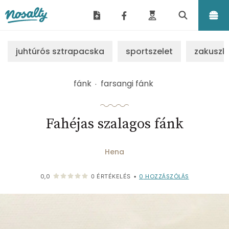
Nosalty
juhtúrós sztrapacska
sportszelet
zakuszk
fánk
farsangi fánk
Fahéjas szalagos fánk
Hena
0
HOZZÁSZÓLÁS
0,0
0
ÉRTÉKELÉS
•