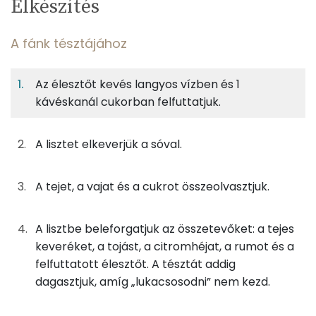
Elkészítés
adagban
adagban
grammban
TÁPANYAGTARTALOM
A fánk tésztájához
3%
21%
70%
Egy
10
100
Fehérje
Szénhidrát
Zsír
adagban
adagban
grammban
Az élesztőt kevés langyos vízben és 1
kávéskanál cukorban felfuttatjuk.
A fánk tésztájához
3%
21%
70%
6%
Fehérje
Szénhidrát
Zsír
Víz
25g
finomliszt
91 kcal
A lisztet elkeverjük a sóval.
TOP ásványi anyagok
4g
tojássárgája
13 kcal
Foszfor
A tejet, a vajat és a cukrot összeolvasztjuk.
7g
vaj
47 kcal
Kálcium
A lisztbe beleforgatjuk az összetevőket: a tejes
1g
élesztő
1 kcal
Nátrium
keveréket, a tojást, a citromhéjat, a rumot és a
felfuttatott élesztőt. A tésztát addig
15g
tej
8 kcal
Szelén
dagasztjuk, amíg „lukacsosodni” nem kezd.
2g
cukor
8 kcal
Magnézium