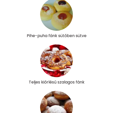
α-karotin
2 micro
β-karotin
14 micro
β-crypt
2 micro
Pihe-puha fánk sütőben sütve
Likopin
0 micro
Lut-zea
48 micro
Összesen
939 kcal
Teljes kiőrlésű szalagos fánk