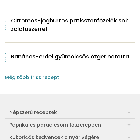
Citromos-joghurtos patisszonfőzelék sok
zöldfűszerrel
Banános-erdei gyümölcsös őzgerinctorta
Még több friss recept
Népszerű receptek
Frankfurti leves
Paprika és paradicsom főszerepben
Egyszerű muffin
Pan con Tomate
Kukoricás kedvencek a nyár végére