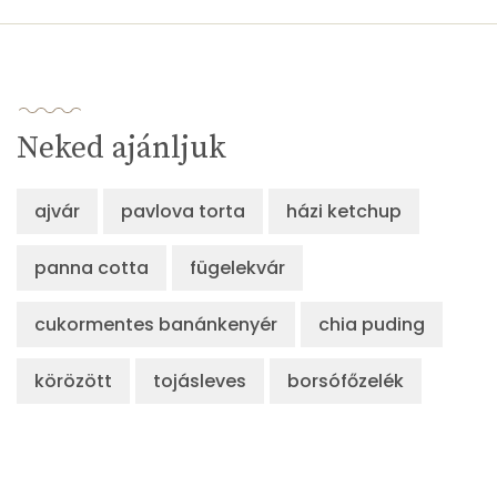
Neked ajánljuk
ajvár
pavlova torta
házi ketchup
panna cotta
fügelekvár
cukormentes banánkenyér
chia puding
körözött
tojásleves
borsófőzelék