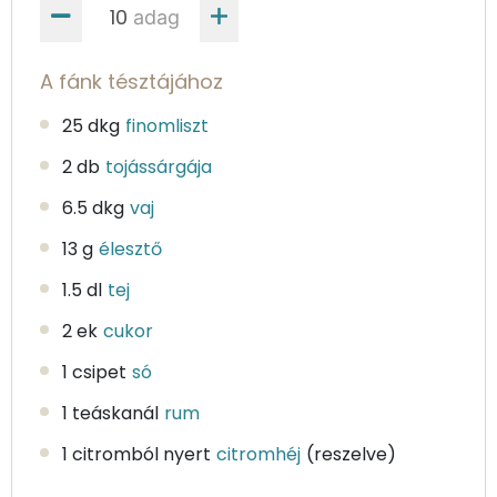
adag
A fánk tésztájához
25 dkg
finomliszt
2 db
tojássárgája
6.5 dkg
vaj
13 g
élesztő
1.5 dl
tej
2 ek
cukor
1 csipet
só
1 teáskanál
rum
1 citromból nyert
citromhéj
(reszelve)