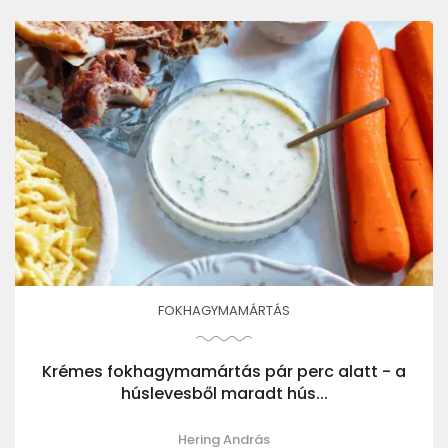
FOKHAGYMAMÁRTÁS
Krémes fokhagymamártás pár perc alatt - a
húslevesből maradt hús...
Hering András