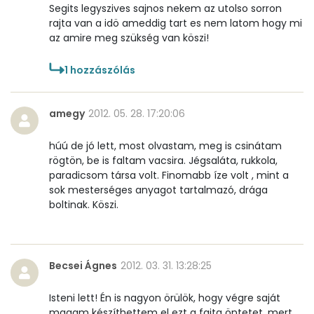
Segits legyszives sajnos nekem az utolso sorron
rajta van a idö ameddig tart es nem latom hogy mi
Összesen
131 kcal
az amire meg szükség van köszi!
1
hozzászólás
amegy
2012. 05. 28. 17:20:06
húú de jó lett, most olvastam, meg is csinátam
rögtön, be is faltam vacsira. Jégsaláta, rukkola,
paradicsom társa volt. Finomabb íze volt , mint a
sok mesterséges anyagot tartalmazó, drága
boltinak. Köszi.
Becsei Ágnes
2012. 03. 31. 13:28:25
Isteni lett! Én is nagyon örülök, hogy végre saját
magam készíthettem el ezt a fajta öntetet, mert