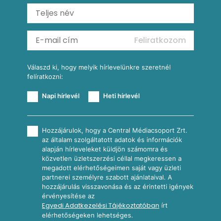
Ratatouille
Almás-kéksajtos kukoricasaláta
Köretek
Mexikói kukoricasaláta
Reggeli receptek
Feliratkozom
További receptkategóriák
Válaszd ki, hogy melyik hírlevelünkre szeretnél
felíratkozni:
Napi hírlevél
Heti hírlevél
Hozzájárulok, hogy a Central Médiacsoport Zrt.
az általam szolgáltatott adatok és információk
alapján hírleveleket küldjön számomra és
közvetlen üzletszerzési céllal megkeressen a
megadott elérhetőségeimen saját vagy üzleti
partnerei személyre szabott ajánlataival. A
hozzájárulás visszavonása és az érintetti igények
érvényesítése az
Egyedi Adatkezelési Tájékoztatóban
írt
elérhetőségeken lehetséges.