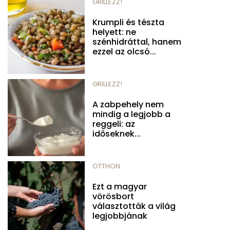
GRILLEZZ!
Krumpli és tészta
helyett: ne
szénhidráttal, hanem
ezzel az olcsó...
GRILLEZZ!
A zabpehely nem
mindig a legjobb a
reggeli: az
időseknek...
OTTHON
Ezt a magyar
vörösbort
választották a világ
legjobbjának