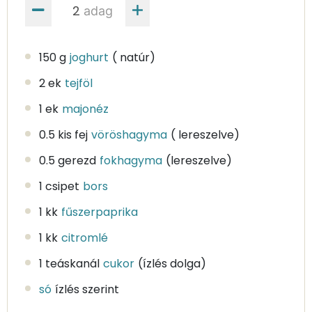
adag
150 g
joghurt
( natúr)
2 ek
tejföl
1 ek
majonéz
0.5 kis fej
vöröshagyma
( lereszelve)
0.5 gerezd
fokhagyma
(lereszelve)
1 csipet
bors
1 kk
fűszerpaprika
1 kk
citromlé
1 teáskanál
cukor
(ízlés dolga)
só
ízlés szerint