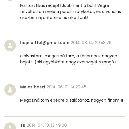
Fantasztikus recept! Jobb mint a bolt! Végre
Mangán
0 mg
felváltottam vele a poros szutykokat, és a variálás
aközben új önteteket is alkottunk!
Szénhidrát
Összesen
8.6 g
hajnipittel@gmail.com
2014. 08. 14. 20:58:26
Cukor
7 mg
elolvastam, megcsináltam, a férjemnek nagyon
bejött! (aki egyébként nagy ezersziget rajongó)
Élelmi rost
0 mg
Víz
Melcsiboszi
2014. 06. 01. 14:29:45
Összesen
92 g
Megcsináltam ebédre a salátához, nagyon finom!!!
Vitaminok
TR
2014. 04. 10. 13:49:00