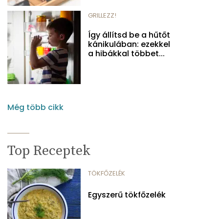
GRILLEZZ!
Így állítsd be a hűtőt
kánikulában: ezekkel
a hibákkal többet...
Még több cikk
Top Receptek
TÖKFŐZELÉK
Egyszerű tökfőzelék