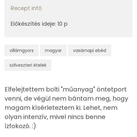
Kálcium
Recept infó
6g
majonéz
29 kcal
Foszfor
13g
vöröshagyma
5 kcal
Előkészítés ideje
:
10 p
Nátrium
1g
fokhagyma
1 kcal
Magnézium
0g
bors
0 kcal
villámgyors
magyar
vasárnapi ebéd
Szelén
0g
fűszerpaprika
0 kcal
szilveszteri ételek
TOP vitaminok
1g
citromlé
0 kcal
Kolin:
Elfelejtettem bolti "műanyag" öntetport
3g
cukor
10 kcal
venni, de végül nem bántam meg, hogy
C vitamin:
0g
só
0 kcal
magam kísérleteztem ki. Lehet, nem
Riboflavin - B2 vitamin:
olyan intenzív, mivel nincs benne
ízfokozó. :)
Összesen
131 kcal
E vitamin: