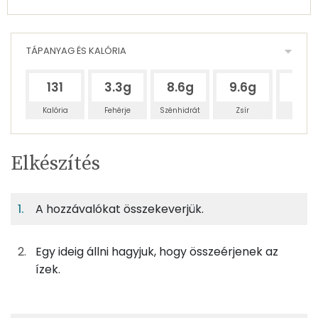
TÁPANYAG ÉS KALÓRIA
131
3.3g
8.6g
9.6g
92g
Kalória
Fehérje
Szénhidrát
Zsír
Víz
Egy
2
100
Elkészítés
adagban
adagban
grammban
TÁPANYAGTARTALOM
A hozzávalókat összekeverjük.
3%
8%
9%
Egy
2
100
Fehérje
Szénhidrát
Zsír
adagban
adagban
grammban
Egy ideig állni hagyjuk, hogy összeérjenek az
3%
8%
9%
81%
ízek.
75g
joghurt
46 kcal
Fehérje
Szénhidrát
Zsír
Víz
TOP ásványi anyagok
20g
tejföl
40 kcal