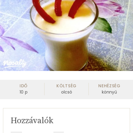
IDŐ
KÖLTSÉG
NEHÉZSÉG
10
p
olcsó
könnyű
Hozzávalók