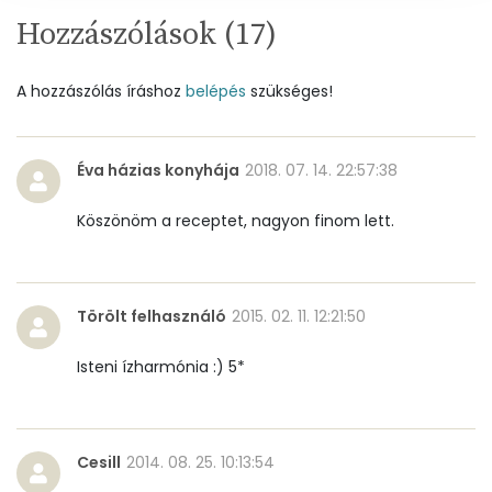
Hozzászólások (
17
)
Ásványi anyagok
Összesen
295.6 g
A hozzászólás íráshoz
belépés
szükséges!
Cink
1 mg
Éva házias konyhája
2018. 07. 14. 22:57:38
Szelén
3 mg
Köszönöm a receptet, nagyon finom lett.
Kálcium
115 mg
Vas
0 mg
Törölt felhasználó
2015. 02. 11. 12:21:50
Magnézium
12 mg
Isteni ízharmónia :) 5*
Foszfor
91 mg
Nátrium
74 mg
Cesill
2014. 08. 25. 10:13:54
Réz
0 mg