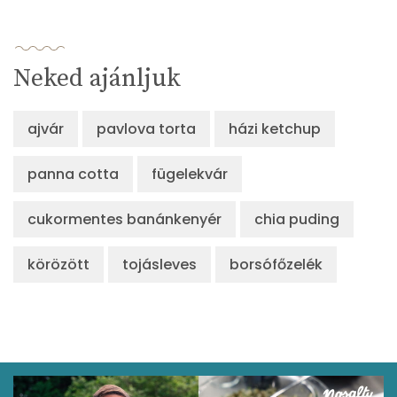
Neked ajánljuk
ajvár
pavlova torta
házi ketchup
panna cotta
fügelekvár
cukormentes banánkenyér
chia puding
körözött
tojásleves
borsófőzelék