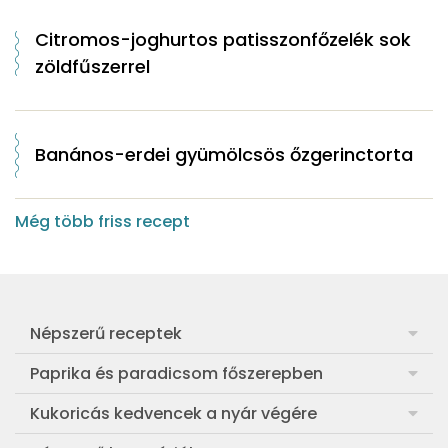
Citromos-joghurtos patisszonfőzelék sok
zöldfűszerrel
Banános-erdei gyümölcsös őzgerinctorta
Még több friss recept
Népszerű receptek
Frankfurti leves
Paprika és paradicsom főszerepben
Egyszerű muffin
Pan con Tomate
Kukoricás kedvencek a nyár végére
Aranygaluska
Paradicsom és paprika eltevése télre
Legfinomabb főtt kukorica