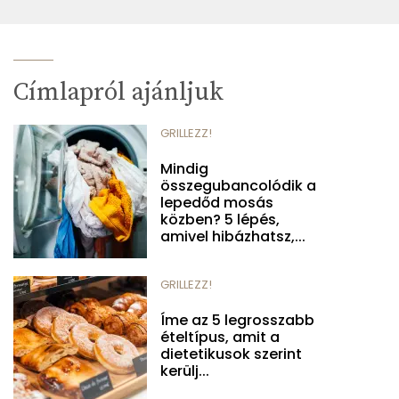
Címlapról ajánljuk
GRILLEZZ!
Mindig
összegubancolódik a
lepedőd mosás
közben? 5 lépés,
amivel hibázhatsz,...
GRILLEZZ!
Íme az 5 legrosszabb
ételtípus, amit a
dietetikusok szerint
kerülj...