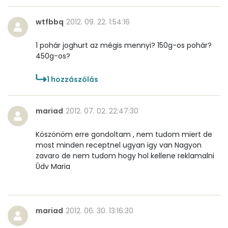
Niacin - B3 vitamin:
0 mg
wtfbbq
2012. 09. 22. 1:54:16
Pantoténsav - B5 vitamin:
0 mg
1 pohár joghurt az mégis mennyi? 150g-os pohár?
Folsav - B9-vitamin:
9 micro
450g-os?
Kolin:
16 mg
1
hozzászólás
Retinol - A vitamin:
44 micro
mariad
2012. 07. 02. 22:47:30
α-karotin
0 micro
Köszönöm erre gondoltam , nem tudom miert de
most minden receptnel ugyan igy van Nagyon
β-karotin
9 micro
zavaro de nem tudom hogy hol kellene reklamalni
Ûdv Maria
β-crypt
0 micro
Likopin
0 micro
mariad
2012. 06. 30. 13:16:30
Lut-zea
2 micro