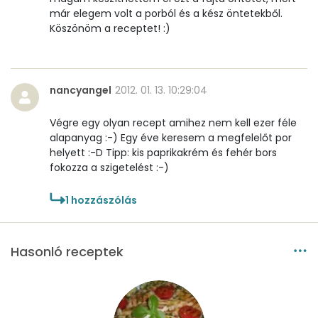
már elegem volt a porból és a kész öntetekből.
Köszönöm a receptet! :)
nancyangel
2012. 01. 13. 10:29:04
Végre egy olyan recept amihez nem kell ezer féle
alapanyag :-) Egy éve keresem a megfelelőt por
helyett :-D Tipp: kis paprikakrém és fehér bors
fokozza a szigetelést :-)
1
hozzászólás
Hasonló receptek