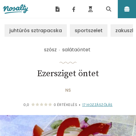
Nosalty
juhtúrós sztrapacska
sportszelet
zakuszk
szósz
salátaöntet
Ezersziget öntet
NS
17
HOZZÁSZÓLÁS
0,0
0
ÉRTÉKELÉS
•