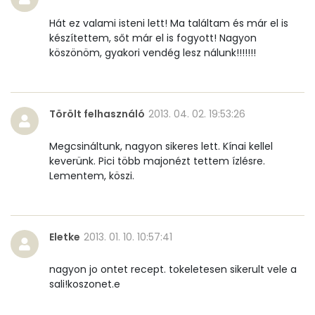
Összesen
0
Hát ez valami isteni lett! Ma találtam és már el is
A vitamin (RAE):
45 micro
készítettem, sőt már el is fogyott! Nagyon
köszönöm, gyakori vendég lesz nálunk!!!!!!!
B6 vitamin:
0 mg
B12 Vitamin:
0 micro
Törölt felhasználó
2013. 04. 02. 19:53:26
E vitamin:
0 mg
Megcsináltunk, nagyon sikeres lett. Kínai kellel
keverünk. Pici több majonézt tettem ízlésre.
C vitamin:
2 mg
Lementem, köszi.
D vitamin:
2 micro
K vitamin:
1 micro
Eletke
2013. 01. 10. 10:57:41
Tiamin - B1 vitamin:
0 mg
nagyon jo ontet recept. tokeletesen sikerult vele a
sali!koszonet.e
Riboflavin - B2 vitamin:
0 mg