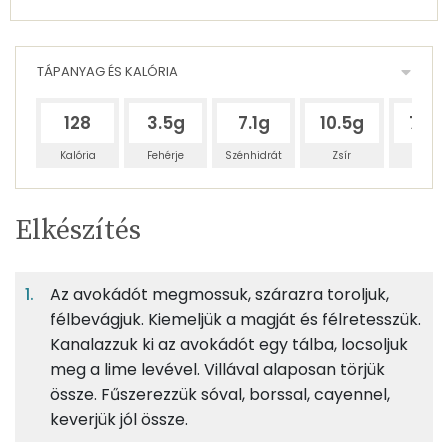
TÁPANYAG ÉS KALÓRIA
128
3.5g
7.1g
10.5g
71.9
Kalória
Fehérje
Szénhidrát
Zsír
Víz
Egy
3
100
Elkészítés
adagban
adagban
grammban
TÁPANYAGTARTALOM
Az avokádót megmossuk, szárazra toroljuk,
4%
8%
11%
Egy
3
100
Fehérje
Szénhidrát
Zsír
adagban
adagban
grammban
félbevágjuk. Kiemeljük a magját és félretesszük.
Kanalazzuk ki az avokádót egy tálba, locsoljuk
meg a lime levével. Villával alaposan törjük
4%
8%
11%
77%
63g
avokádó
75 kcal
Fehérje
Szénhidrát
Zsír
Víz
össze. Fűszerezzük sóval, borssal, cayennel,
keverjük jól össze.
TOP ásványi anyagok
5g
limelé
1 kcal