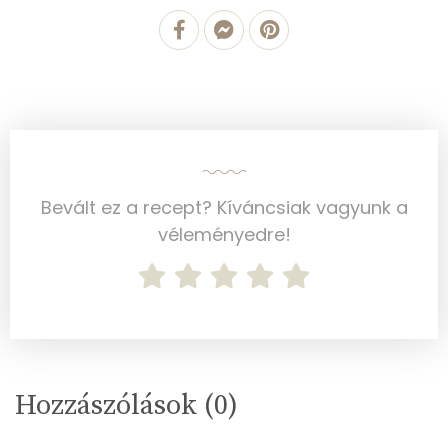
Mangán
0 mg
Szénhidrát
Összesen
7.1 g
Cukor
2 mg
Bevált ez a recept? Kíváncsiak vagyunk a
véleményedre!
Élelmi rost
3 mg
Víz
Összesen
71.9 g
Hozzászólások (
0
)
Vitaminok