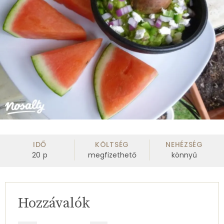
IDŐ
KÖLTSÉG
NEHÉZSÉG
20
p
megfizethető
könnyű
Hozzávalók