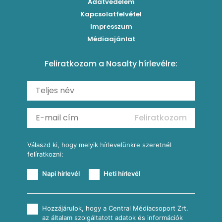
Adatvédelem
Brassói
Szaftos paprikás csirke
Kapcsolatfelvétel
Kukoricás-újhagymás lepény
Levesek
Impresszum
Roston csirkemell
Sült paprikás alfredo
Kukoricás tortilla
Torták
Médiaajánlat
Amerikai palacsinta
Paprikás-juhtúrós hajtovány
Csirkés-kukoricás pite
Tésztareceptek
Feliratkozom a Nosalty hírlevélre:
Carbonara
Shakshuka
Mexikói húsleves kukorica salsával
Saláták
Ratatouille
Almás-kéksajtos kukoricasaláta
Köretek
Mexikói kukoricasaláta
Reggeli receptek
Feliratkozom
További receptkategóriák
Válaszd ki, hogy melyik hírlevelünkre szeretnél
felíratkozni:
Napi hírlevél
Heti hírlevél
Hozzájárulok, hogy a Central Médiacsoport Zrt.
az általam szolgáltatott adatok és információk