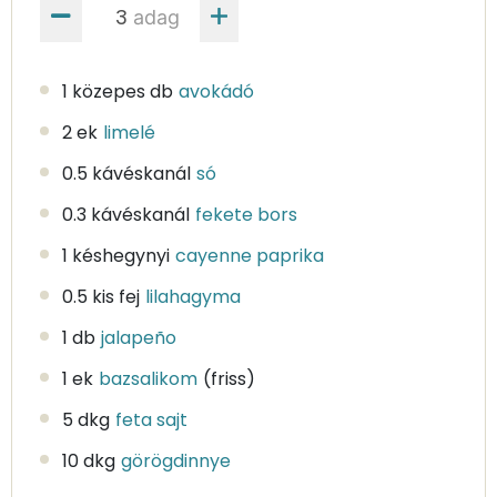
adag
1 közepes db
avokádó
2 ek
limelé
0.5 kávéskanál
só
0.3 kávéskanál
fekete bors
1 késhegynyi
cayenne paprika
0.5 kis fej
lilahagyma
1 db
jalapeño
1 ek
bazsalikom
(friss)
5 dkg
feta sajt
10 dkg
görögdinnye