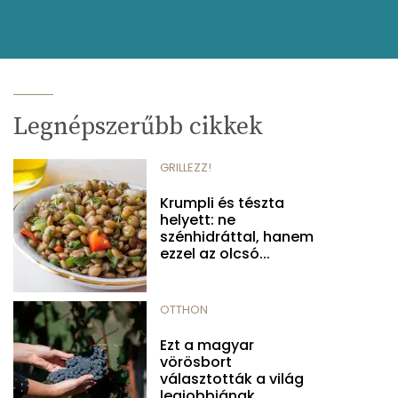
Legnépszerűbb cikkek
GRILLEZZ!
Krumpli és tészta
helyett: ne
szénhidráttal, hanem
ezzel az olcsó...
OTTHON
Ezt a magyar
vörösbort
választották a világ
legjobbjának