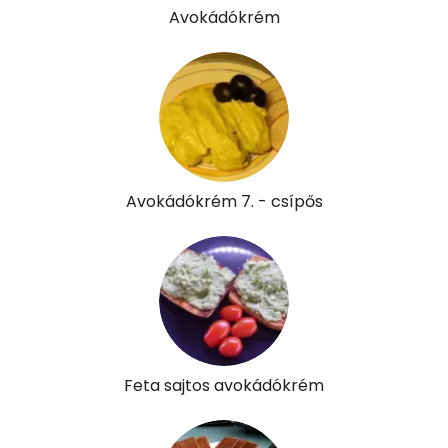
Niacin - B3 vitamin:
1 mg
Avokádókrém
Pantoténsav - B5 vitamin:
0 mg
Folsav - B9-vitamin:
46 micro
Kolin:
11 mg
Retinol - A vitamin:
21 micro
Avokádókrém 7. - csípős
α-karotin
11 micro
β-karotin
115 micro
β-crypt
27 micro
Likopin
786 micro
Feta sajtos avokádókrém
Lut-zea
185 micro