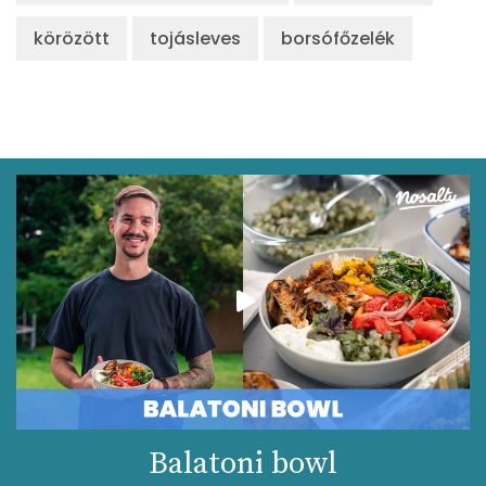
körözött
tojásleves
borsófőzelék
Balatoni bowl