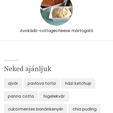
Összesen
128 kcal
Avokádó-cottagecheese mártogató
Neked ajánljuk
ajvár
pavlova torta
házi ketchup
panna cotta
fügelekvár
cukormentes banánkenyér
chia puding