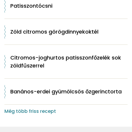
Patisszontócsni
Zöld citromos görögdinnyekoktél
Citromos-joghurtos patisszonfőzelék sok
zöldfűszerrel
Banános-erdei gyümölcsös őzgerinctorta
Még több friss recept