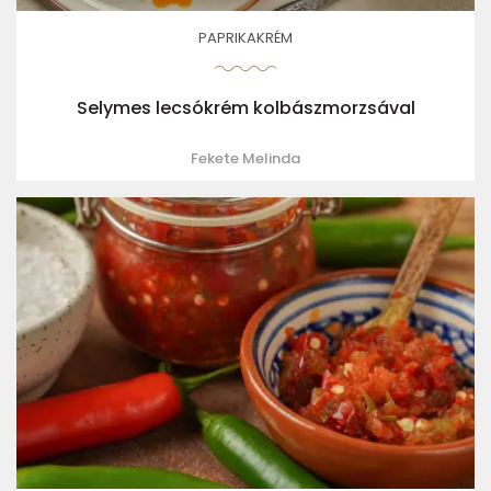
PAPRIKAKRÉM
Selymes lecsókrém kolbászmorzsával
Fekete Melinda