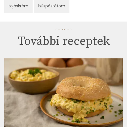
tojáskrém
húspástétom
További receptek