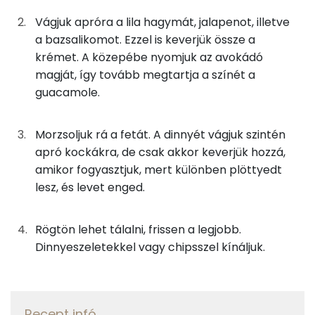
Nátrium
1g
só
0 kcal
Vágjuk apróra a lila hagymát, jalapenot, illetve
a bazsalikomot. Ezzel is keverjük össze a
Kálcium
0g
fekete bors
0 kcal
krémet. A közepébe nyomjuk az avokádó
magját, így tovább megtartja a színét a
Foszfor
0g
cayenne paprika
0 kcal
guacamole.
Magnézium
8g
lilahagyma
3 kcal
Morzsoljuk rá a fetát. A dinnyét vágjuk szintén
Szelén
0g
jalapeño
0 kcal
apró kockákra, de csak akkor keverjük hozzá,
amikor fogyasztjuk, mert különben plöttyedt
TOP vitaminok
1g
bazsalikom
0 kcal
lesz, és levet enged.
Kolin:
17g
feta sajt
44 kcal
Rögtön lehet tálalni, frissen a legjobb.
C vitamin:
33g
görögdinnye
5 kcal
Dinnyeszeletekkel vagy chipsszel kínáljuk.
Niacin - B3 vitamin:
Összesen
128 kcal
E vitamin:
Recept infó