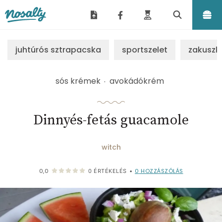
Nosalty
juhtúrós sztrapacska
sportszelet
zakuszk
sós krémek
avokádókrém
Dinnyés-fetás guacamole
witch
0
HOZZÁSZÓLÁS
0,0
0
ÉRTÉKELÉS
•