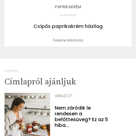
PAPRIKAKRÉM
Csípős paprikakrém házilag
Fekete Melinda
Címlapról ajánljuk
GRILLEZZ!
Nem záródik le
rendesen a
befőttesüveg? Ez az 5
hiba...