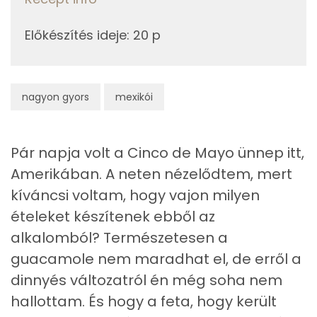
Likopin
Előkészítés ideje
:
20 p
Fehérje
Összesen
3.5 g
nagyon gyors
mexikói
Zsír
Pár napja volt a Cinco de Mayo ünnep itt,
Összesen
10.5 g
Amerikában. A neten nézelődtem, mert
kíváncsi voltam, hogy vajon milyen
Telített zsírsav
3 g
ételeket készítenek ebből az
Egyszeresen telítetlen zsírsav:
5 g
alkalomból? Természetesen a
guacamole nem maradhat el, de erről a
Többszörösen telítetlen zsírsav
1 g
dinnyés változatról én még soha nem
Koleszterin
15 mg
hallottam. És hogy a feta, hogy került