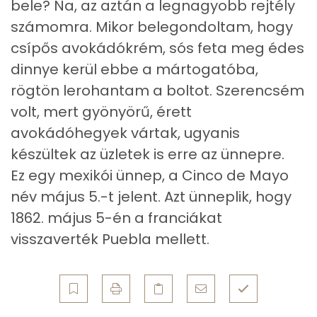
bele? Na, az aztán a legnagyobb rejtély
Ásványi anyagok
számomra. Mikor belegondoltam, hogy
csípős avokádókrém, sós feta meg édes
Összesen
656.1 g
dinnye kerül ebbe a mártogatóba,
Cink
1 mg
rögtön lerohantam a boltot. Szerencsém
volt, mert gyönyörű, érett
Szelén
3 mg
avokádóhegyek vártak, ugyanis
Kálcium
93 mg
készültek az üzletek is erre az ünnepre.
Ez egy mexikói ünnep, a Cinco de Mayo
Vas
0 mg
név május 5.-t jelent. Azt ünneplik, hogy
Magnézium
20 mg
1862. május 5-én a franciákat
visszaverték Puebla mellett.
Foszfor
86 mg
Nátrium
452 mg
Réz
0 mg