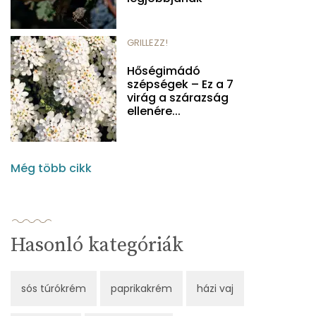
GRILLEZZ!
Hőségimádó
szépségek – Ez a 7
virág a szárazság
ellenére...
Még több cikk
Hasonló kategóriák
sós túrókrém
paprikakrém
házi vaj