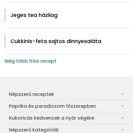
Jeges tea házilag
Cukkinis-feta sajtos dinnyesaláta
Még több friss recept
Népszerű receptek
Frankfurti leves
Paprika és paradicsom főszerepben
Egyszerű muffin
Pan con Tomate
Kukoricás kedvencek a nyár végére
Aranygaluska
Paradicsom és paprika eltevése télre
Legfinomabb főtt kukorica
Népszerű kategóriák