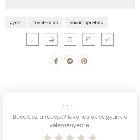
Fehérje
gyors
távol-keleti
vasárnapi ebéd
Összesen
19.2 g
Zsír
Összesen
16.7 g
Telített zsírsav
6 g
Egyszeresen telítetlen zsírsav:
6 g
Többszörösen telítetlen zsírsav
3 g
Bevált ez a recept? Kíváncsiak vagyunk a
Koleszterin
67 mg
véleményedre!
Ásványi anyagok