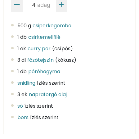
adag
500 g
csiperkegomba
1 db
csirkemellfilé
1 ek
curry por
(csípős)
3 dl
főzőtejszín
(kókusz)
1 db
póréhagyma
snidling
ízlés szerint
3 ek
napraforgó olaj
só
ízlés szerint
bors
ízlés szerint