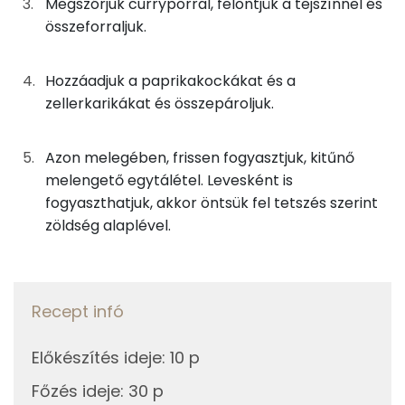
Megszórjuk curryporral, felöntjük a tejszínnel és
Kálcium
összeforraljuk.
75g
főzőtejszín
98 kcal
Nátrium
50g
póréhagyma
13 kcal
Hozzáadjuk a paprikakockákat és a
zellerkarikákat és összepároljuk.
Magnézium
0g
snidling
0 kcal
Szelén
6g
napraforgó olaj
53 kcal
Azon melegében, frissen fogyasztjuk, kitűnő
melengető egytálétel. Levesként is
TOP vitaminok
0g
só
0 kcal
fogyaszthatjuk, akkor öntsük fel tetszés szerint
Kolin:
zöldség alaplével.
0g
bors
0 kcal
Niacin - B3 vitamin:
Összesen
262 kcal
C vitamin:
Recept infó
E vitamin:
Előkészítés ideje
:
10 p
Riboflavin - B2 vitamin:
Főzés ideje
:
30 p