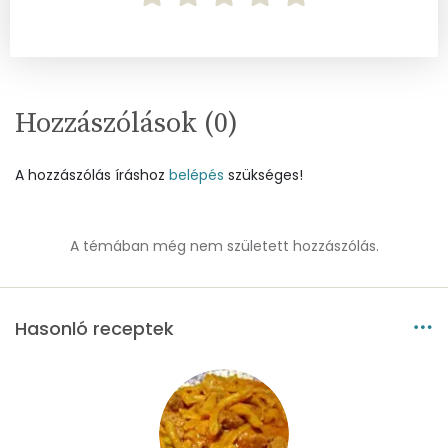
Összesen
567.3 g
Cink
1 mg
Hozzászólások (
0
)
Szelén
27 mg
Kálcium
105 mg
A hozzászólás íráshoz
belépés
szükséges!
Vas
2 mg
A témában még nem született hozzászólás.
Magnézium
43 mg
Foszfor
307 mg
Hasonló receptek
Nátrium
82 mg
Réz
0 mg