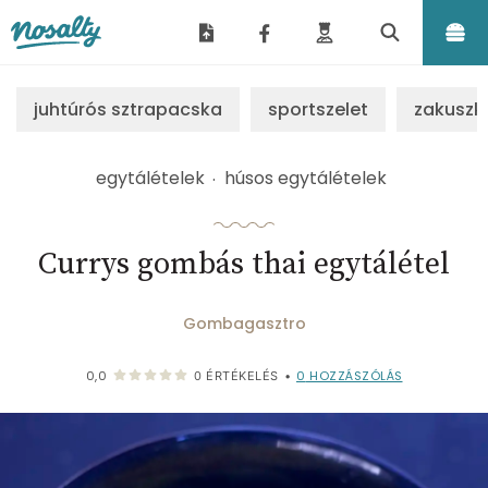
Nosalty
juhtúrós sztrapacska
sportszelet
zakuszk
egytálételek
húsos egytálételek
Currys gombás thai egytálétel
Gombagasztro
0
HOZZÁSZÓLÁS
0,0
0
ÉRTÉKELÉS
•