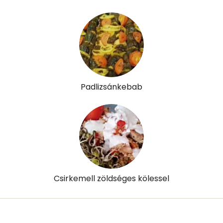
A vitamin (RAE):
96 micro
B6 vitamin:
1 mg
B12 Vitamin:
0 micro
E vitamin:
3 mg
Padlizsánkebab
C vitamin:
6 mg
D vitamin:
11 micro
K vitamin:
13 micro
Tiamin - B1 vitamin:
0 mg
Csirkemell zöldséges kölessel
Riboflavin - B2 vitamin:
1 mg
Niacin - B3 vitamin:
10 mg