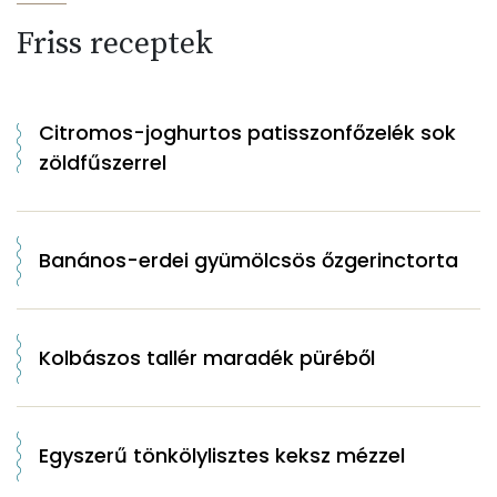
Friss receptek
Citromos-joghurtos patisszonfőzelék sok
zöldfűszerrel
Banános-erdei gyümölcsös őzgerinctorta
Kolbászos tallér maradék püréből
Egyszerű tönkölylisztes keksz mézzel