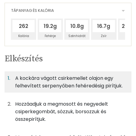
TÁPANYAG ÉS KALÓRIA
262
19.2g
10.8g
16.7g
232.
Kalória
Fehérje
Szénhidrát
Zsír
Víz
Egy
4
100
Elkészítés
adagban
adagban
grammban
TÁPANYAGTARTALOM
A kockára vágott csirkemellet olajon egy
7%
4%
6%
Egy
4
100
Fehérje
Szénhidrát
Zsír
adagban
adagban
grammban
felhevített serpenyőben fehéredésig pirítjuk.
7%
4%
6%
83%
Hozzáadjuk a megmosott és negyedelt
125g
csiperkegomba
27 kcal
Fehérje
Szénhidrát
Zsír
Víz
csiperkegombát, sózzuk, borsozzuk és
TOP ásványi anyagok
56g
csirkemellfilé
68 kcal
összepirítjuk.
Foszfor
1g
curry por
3 kcal