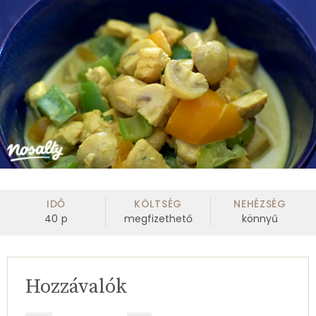
IDŐ
KÖLTSÉG
NEHÉZSÉG
40
p
megfizethető
könnyű
Hozzávalók