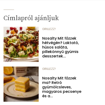
Címlapról ajánljuk
GRILLEZZ!
Nosalty Mit főzzek
hétvégén? Laktató,
húsos saláta,
pillekönnyű gyümis
desszertek...
GRILLEZZ!
Nosalty Mit főzzek
ma? Retró
gyümölcsleves,
magyaros pecsenye
és a...