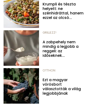
Krumpli és tészta
helyett: ne
szénhidráttal, hanem
ezzel az olcsó...
GRILLEZZ!
A zabpehely nem
mindig a legjobb a
reggeli: az
időseknek...
OTTHON
Ezt a magyar
vörösbort
választották a világ
legjobbjának