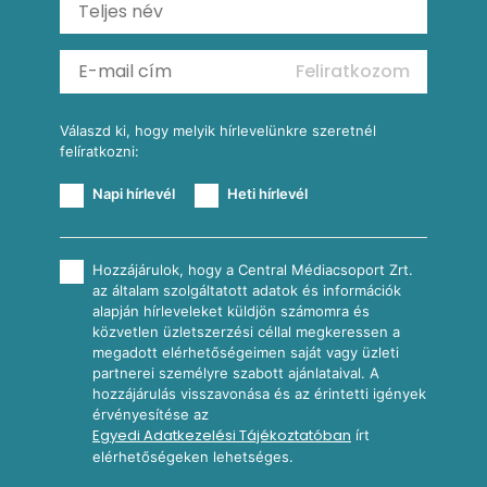
Almás-kéksajtos kukoricasaláta
Köretek
Mexikói kukoricasaláta
Reggeli receptek
Feliratkozom
További receptkategóriák
Válaszd ki, hogy melyik hírlevelünkre szeretnél
felíratkozni:
Napi hírlevél
Heti hírlevél
Hozzájárulok, hogy a Central Médiacsoport Zrt.
az általam szolgáltatott adatok és információk
alapján hírleveleket küldjön számomra és
közvetlen üzletszerzési céllal megkeressen a
megadott elérhetőségeimen saját vagy üzleti
partnerei személyre szabott ajánlataival. A
hozzájárulás visszavonása és az érintetti igények
érvényesítése az
Egyedi Adatkezelési Tájékoztatóban
írt
elérhetőségeken lehetséges.