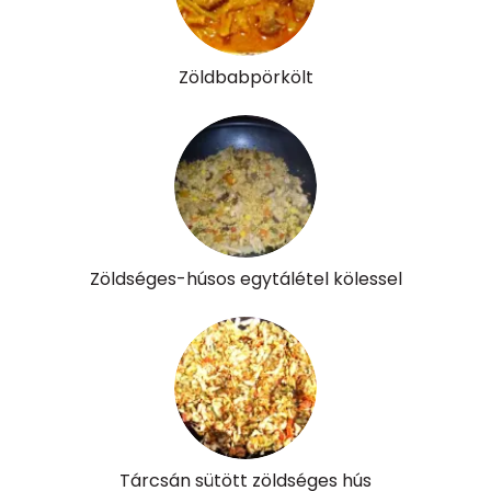
Mangán
0 mg
Szénhidrát
Zöldbabpörkölt
Összesen
10.8 g
Cukor
6 mg
Élelmi rost
2 mg
Zöldséges-húsos egytálétel kölessel
Víz
Összesen
232.4 g
Vitaminok
Összesen
0
Tárcsán sütött zöldséges hús