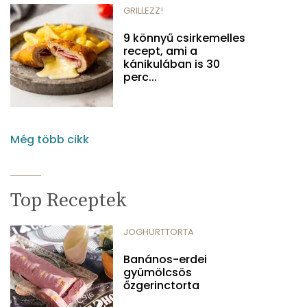
GRILLEZZ!
9 könnyű csirkemelles
recept, ami a
kánikulában is 30
perc...
Még több cikk
Top Receptek
JOGHURTTORTA
Banános-erdei
gyümölcsös
őzgerinctorta