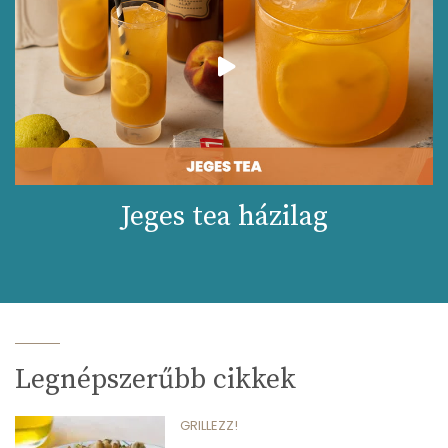
Összesen
262 kcal
Jeges tea házilag
Legnépszerűbb cikkek
GRILLEZZ!