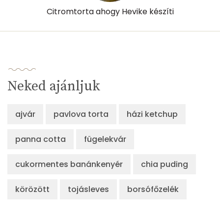
Citromtorta ahogy Hevike készíti
Neked ajánljuk
ajvár
pavlova torta
házi ketchup
panna cotta
fügelekvár
cukormentes banánkenyér
chia puding
körözött
tojásleves
borsófőzelék