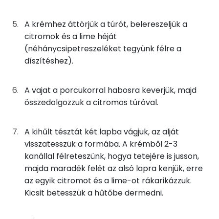
42g
tehéntúró
61 kcal
TOP vitaminok
21g
vaj
149 kcal
A krémhez áttörjük a túrót, belereszeljük a
citromok és a lime héját
Kolin:
28g
citrom
4 kcal
(néhánycsipetreszeléket tegyünk félre a
Riboflavin - B2 vitamin:
díszítéshez).
7g
lime
2 kcal
C vitamin:
A vajat a porcukorral habosra keverjük, majd
21g
porcukor
81 kcal
összedolgozzuk a citromos túróval.
Tiamin - B1 vitamin:
25g
citromlé
6 kcal
E vitamin:
A kihűlt tésztát két lapba vágjuk, az alját
25g
limelé
6 kcal
visszatesszük a formába. A krémből 2-3
Fehérje
kanállal félreteszünk, hogya tetejére is jusson,
8g
vaníliás pudingpor
29 kcal
majda maradék felét az alsó lapra kenjük, erre
Összesen
11.7 g
az egyik citromot és a lime-ot rákarikázzuk.
17g
növényi tejszín
42 kcal
Kicsit betesszük a hűtőbe dermedni.
4g
kekszmorzsa
17 kcal
Zsír