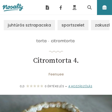
Nosalty
juhtúrós sztrapacska
sportszelet
zakuszk
torta
citromtorta
Citromtorta 4.
Feenuee
4
HOZZÁSZÓLÁS
0,0
0
ÉRTÉKELÉS
•