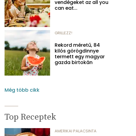
vendégeket az all you
can eat...
GRILLEZZ!
Rekord méretű, 84
kilós görögdinnye
termett egy magyar
gazda birtokán
Még több cikk
Top Receptek
AMERIKAI PALACSINTA