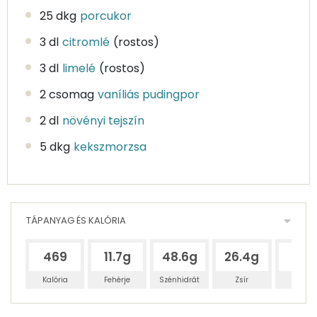
25 dkg
porcukor
3 dl
citromlé
(rostos)
3 dl
limelé
(rostos)
2 csomag
vaníliás pudingpor
2 dl
növényi tejszín
5 dkg
kekszmorzsa
TÁPANYAG ÉS KALÓRIA
469
11.7g
48.6g
26.4g
117g
Kalória
Fehérje
Szénhidrát
Zsír
Víz