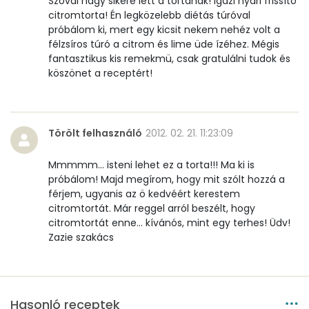
Szóval nagy sikere lett a tortának! Igazi nyári frissítö
citromtorta! Én legközelebb diétás túróval
próbálom ki, mert egy kicsit nekem nehéz volt a
félzsíros túró a citrom és lime üde ízéhez. Mégis
fantasztikus kis remekmü, csak gratulálni tudok és
köszönet a receptért!
Törölt felhasználó
2012. 02. 21. 11:23:09
Mmmmm... isteni lehet ez a torta!!! Ma ki is
próbálom! Majd megírom, hogy mit szólt hozzá a
férjem, ugyanis az ö kedvéért kerestem
citromtortát. Már reggel arról beszélt, hogy
citromtortát enne... kívánós, mint egy terhes! Üdv!
Zazie szakács
Hasonló receptek