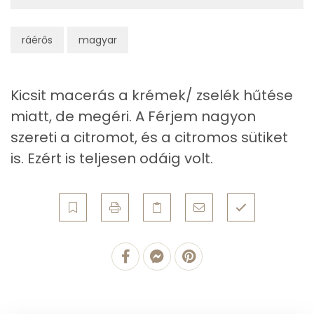
Élelmi rost
1 mg
ráérős
magyar
Víz
Kicsit macerás a krémek/ zselék hűtése
Összesen
117 g
miatt, de megéri. A Férjem nagyon
szereti a citromot, és a citromos sütiket
Vitaminok
is. Ezért is teljesen odáig volt.
Összesen
0
A vitamin (RAE):
182 micro
B6 vitamin:
0 mg
B12 Vitamin:
0 micro
E vitamin:
1 mg