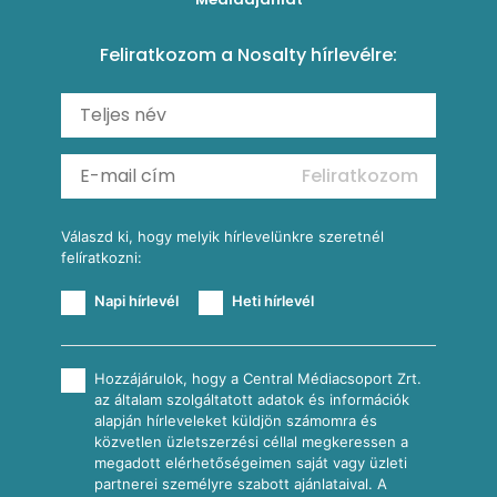
Amerikai palacsinta
Paprikás-juhtúrós hajtovány
Csirkés-kukoricás pite
Tésztareceptek
Feliratkozom a Nosalty hírlevélre:
Carbonara
Shakshuka
Mexikói húsleves kukorica salsával
Saláták
Ratatouille
Almás-kéksajtos kukoricasaláta
Köretek
Mexikói kukoricasaláta
Reggeli receptek
Feliratkozom
További receptkategóriák
Válaszd ki, hogy melyik hírlevelünkre szeretnél
felíratkozni:
Napi hírlevél
Heti hírlevél
Hozzájárulok, hogy a Central Médiacsoport Zrt.
az általam szolgáltatott adatok és információk
alapján hírleveleket küldjön számomra és
közvetlen üzletszerzési céllal megkeressen a
megadott elérhetőségeimen saját vagy üzleti
partnerei személyre szabott ajánlataival. A