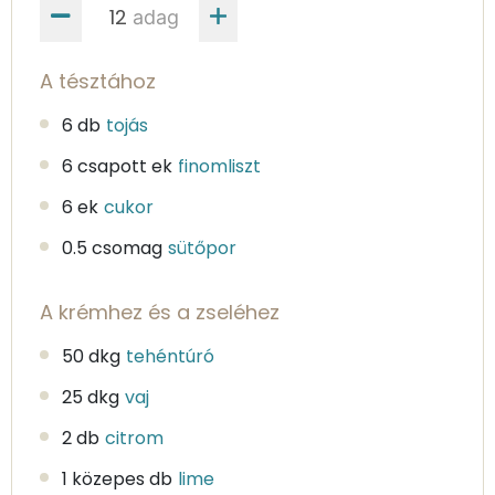
adag
A tésztához
6 db
tojás
6 csapott ek
finomliszt
6 ek
cukor
0.5 csomag
sütőpor
A krémhez és a zseléhez
50 dkg
tehéntúró
25 dkg
vaj
2 db
citrom
1 közepes db
lime