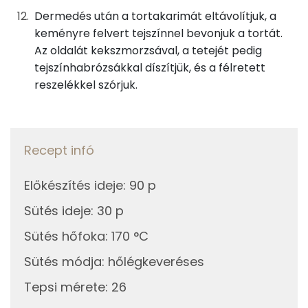
Kálcium
101 mg
Dermedés után a tortakarimát eltávolítjuk, a
Vas
84 mg
keményre felvert tejszínnel bevonjuk a tortát.
Az oldalát kekszmorzsával, a tetejét pedig
Magnézium
12 mg
tejszínhabrózsákkal díszítjük, és a félretett
reszelékkel szórjuk.
Foszfor
198 mg
Nátrium
108 mg
Recept infó
Réz
4 mg
Előkészítés ideje
:
90 p
Mangán
3 mg
Sütés ideje
:
30 p
Szénhidrát
Sütés hőfoka
:
170 °C
Sütés módja
:
hőlégkeveréses
Összesen
48.6 g
Tepsi mérete
:
26
Cukor
30 mg