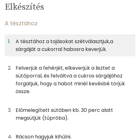
Egy
12
100
Elkészítés
adagban
adagban
grammban
TÁPANYAGTARTALOM
A tésztához
6%
24%
13%
Egy
12
100
Fehérje
Szénhidrát
Zsír
adagban
adagban
grammban
A tésztához a tojásokat szétválasztjuk,a
sárgáját a cukorral habosra keverjük.
A tésztához
6%
24%
13%
57%
Fehérje
Szénhidrát
Zsír
Víz
28g
tojás
35 kcal
Felverjük a fehérjét, elkeverjük a lisztet a
TOP ásványi anyagok
sütőporral, és felváltva a cukros sárgájához
5g
finomliszt
18 kcal
Foszfor
forgatjuk, hogy a habot minél kevésbé törjük
össze.
5g
cukor
19 kcal
Cink
1g
sütőpor
0 kcal
Nátrium
Előmelegített sütőben kb. 30 perc alatt
megsütjük (tűpróba).
Kálcium
A krémhez és a zseléhez
Rácson hagyjuk kihűlni.
Vas