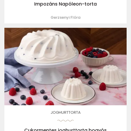
Impozáns Napóleon-torta
Gerzsenyi Flóra
JOGHURTTORTA
Cukormentes joghurttorta bogyós