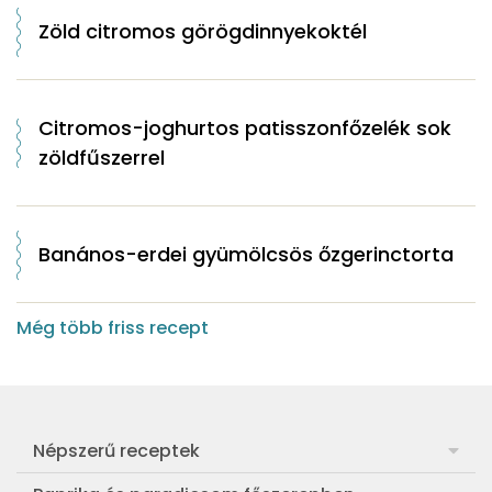
Zöld citromos görögdinnyekoktél
Citromos-joghurtos patisszonfőzelék sok
zöldfűszerrel
Banános-erdei gyümölcsös őzgerinctorta
Még több friss recept
Népszerű receptek
Frankfurti leves