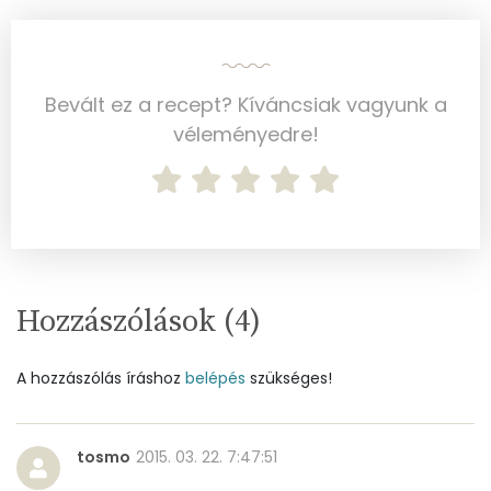
C vitamin:
27 mg
D vitamin:
20 micro
Bevált ez a recept? Kíváncsiak vagyunk a
K vitamin:
2 micro
véleményedre!
Tiamin - B1 vitamin:
10 mg
Riboflavin - B2 vitamin:
50 mg
Niacin - B3 vitamin:
0 mg
Hozzászólások (
4
)
Pantoténsav - B5 vitamin:
0 mg
A hozzászólás íráshoz
Folsav - B9-vitamin:
belépés
szükséges!
23 micro
Kolin:
79 mg
tosmo
2015. 03. 22. 7:47:51
Retinol - A vitamin:
179 micro