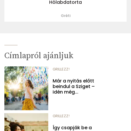
Hólabdatorta
Gréti
Címlapról ajánljuk
GRILLEZZ!
Már a nyitás előtt
beindul a Sziget –
idén még...
GRILLEZZ!
Így csapják be a