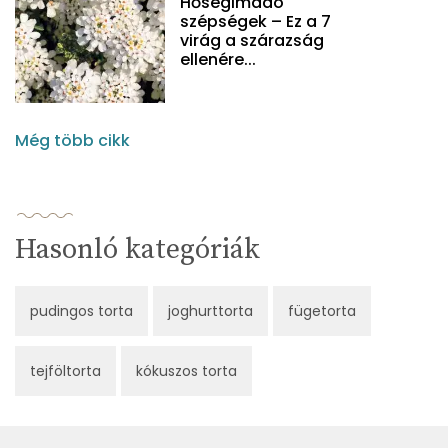
Hőségimádó
szépségek – Ez a 7
virág a szárazság
ellenére...
Még több cikk
Hasonló kategóriák
pudingos torta
joghurttorta
fügetorta
tejföltorta
kókuszos torta