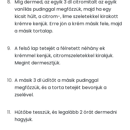
Míg dermed, az egyik 3 dl citromitalt az egyik
Összesen
26.4 g
vaníliás pudinggal megfőzzük, majd ha egy
Összesen
469 kcal
kicsit hűlt, a citrom-, lime szeletekkel kirakott
Telített zsírsav
17 g
krémre kenjük. Erre jön a krém másik fele, majd
a másik tortalap.
Egyszeresen telítetlen zsírsav:
6 g
Többszörösen telítetlen zsírsav
1 g
A felső lap tetejét a félretett néhány ek
krémmel kenjük, citromszeletekkel kirakjuk.
Koleszterin
135 mg
Megint dermesztjük.
Ásványi anyagok
A másik 3 dl üdítőt a másik pudinggal
megfőzzük, és a torta tetejét bevonjuk a
Összesen
629.6 g
zselével.
Cink
109 mg
Hűtőbe tesszük, és legalább 2 órát dermedni
Szelén
10 mg
hagyjuk.