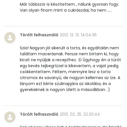
Már többször is készítettem , nálunk gyorsan fogy.
α-karotin
0 micro
Van olyan finom mint a cukrászdai, ha nem .....
β-karotin
43 micro
Törölt felhasználó
2012. 12. 13. 14:04:36
β-crypt
6 micro
Szia! Nagyon jól sikerült a torta, és egyáltalán nem
Likopin
0 micro
találtam macerásnak. Persze nem bírtam ki, hogy
kicsit ne nyúljak a recepthez. :D Úgyhogy én a túrót
Lut-zea
128 micro
egy kevés tejbegrízzel is kikevertem, a vajat pedig
csökkentettem. Féltem, mennyire lesz a torta
citromos és savanyú, de nagyon kellemes az íze. A
Összesen
469 kcal
lányom ezt kérte szülinapjára az iskolába, és a
gyerekeknek is nagyon ízlett a másodikban. :)
Törölt felhasználó
2012. 02. 25. 22:20:44