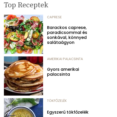
Top Receptek
CAPRESE
Barackos caprese,
paradicsommal és
sonkával, könnyed
salátaágyon
AMERIKAI PALACSINTA
Gyors amerikai
palacsinta
TÖKFŐZELÉK
Egyszerű tökfőzelék