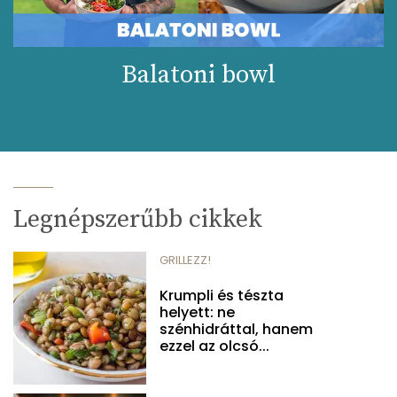
Balatoni bowl
Legnépszerűbb cikkek
GRILLEZZ!
Krumpli és tészta
helyett: ne
szénhidráttal, hanem
ezzel az olcsó...