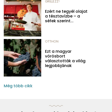
GRILLEZZ!
Ezért ne tegyél olajat
a tésztavízbe – a
séfek szerint...
OTTHON
Ezt a magyar
vörösbort
választották a világ
legjobbjának
Még több cikk