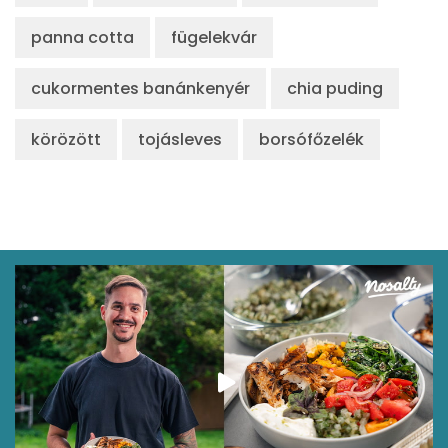
panna cotta
fügelekvár
cukormentes banánkenyér
chia puding
körözött
tojásleves
borsófőzelék