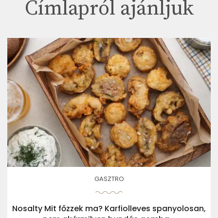
Címlapról ajánljuk
GASZTRO
Nosalty Mit főzzek ma? Karfiolleves spanyolosan,