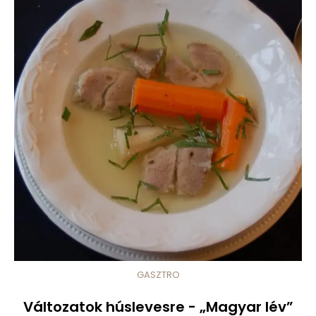
GASZTRO
Változatok húslevesre - „Magyar lév”