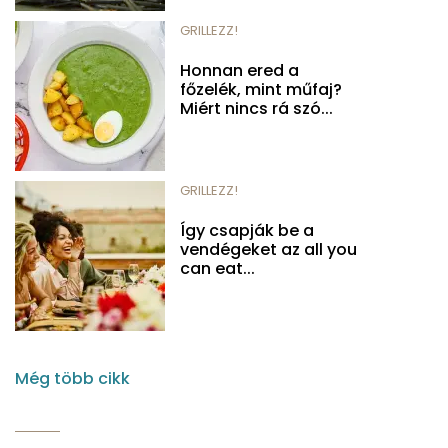
GRILLEZZ!
Honnan ered a
főzelék, mint műfaj?
Miért nincs rá szó...
GRILLEZZ!
Így csapják be a
vendégeket az all you
can eat...
Még több cikk