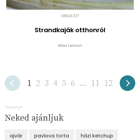
GRILLEZZ!
Strandkaják otthonról
Miss Lemon
1
2
3
4
5
6
...
11
12
Neked ajánljuk
ajvár
pavlova torta
házi ketchup