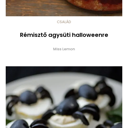
CSALÁD
Rémisztő agysüti halloweenre
Miss Lemon