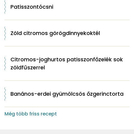
Patisszontócsni
Zöld citromos görögdinnyekoktél
Citromos-joghurtos patisszonfőzelék sok
zöldfűszerrel
Banános-erdei gyümölcsös őzgerinctorta
Még több friss recept