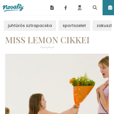
Nosalty
juhtúrós sztrapacska
sportszelet
zakuszk
MISS LEMON CIKKEI