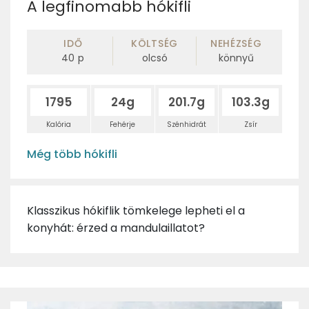
A legfinomabb hókifli
IDŐ
KÖLTSÉG
NEHÉZSÉG
40
p
olcsó
könnyű
1795
24g
201.7g
103.3g
Kalória
Fehérje
Szénhidrát
Zsír
Még több hókifli
Klasszikus hókiflik tömkelege lepheti el a
konyhát: érzed a mandulaillatot?