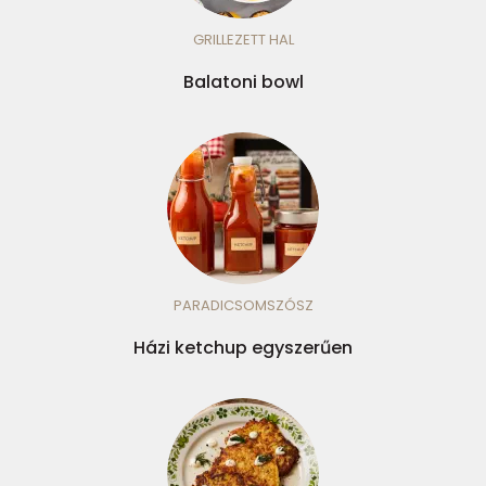
GRILLEZETT HAL
Balatoni bowl
PARADICSOMSZÓSZ
Házi ketchup egyszerűen