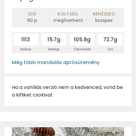
IDŐ
KÖLTSÉG
NEHÉZSÉG
60
p
megfizethető
közepes
1113
15.7g
105.9g
72.7g
Kalória
Fehérje
Szénhidrát
Zsír
Még több mandulás aprósütemény
Ha a vaníliás verzió nem a kedvenced, vond be
a kifliket csokival.