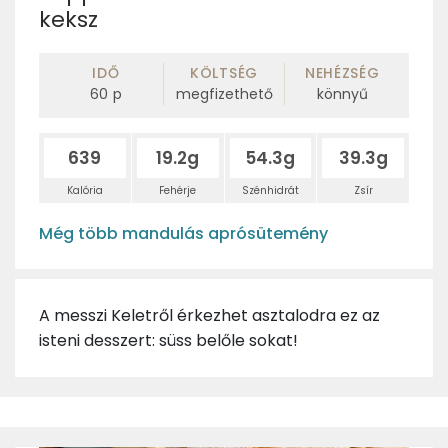
keksz
IDŐ
KÖLTSÉG
NEHÉZSÉG
60
p
megfizethető
könnyű
639
19.2g
54.3g
39.3g
Kalória
Fehérje
Szénhidrát
Zsír
Még több mandulás aprósütemény
A messzi Keletről érkezhet asztalodra ez az
isteni desszert: süss belőle sokat!