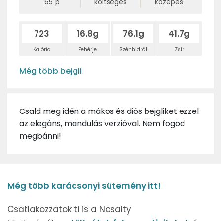
65
p
költséges
közepes
723
16.8g
76.1g
41.7g
Kalória
Fehérje
Szénhidrát
Zsír
Még több bejgli
Csald meg idén a mákos és diós bejgliket ezzel
az elegáns, mandulás verzióval. Nem fogod
megbánni!
Még több karácsonyi sütemény itt!
Csatlakozzatok ti is a Nosalty