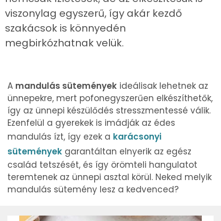
viszonylag egyszerű, így akár kezdő
szakácsok is könnyedén
megbirkózhatnak velük.
A
mandulás sütemények
ideálisak lehetnek az
ünnepekre, mert pofonegyszerűen elkészíthetők,
így az ünnepi készülődés stresszmentessé válik.
Ezenfelül a gyerekek is imádják az édes
mandulás ízt, így ezek a
karácsonyi
sütemények
garantáltan elnyerik az egész
család tetszését, és így örömteli hangulatot
teremtenek az ünnepi asztal körül. Neked melyik
mandulás sütemény lesz a kedvenced?