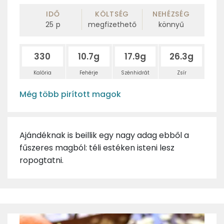
IDŐ
KÖLTSÉG
NEHÉZSÉG
25
p
megfizethető
könnyű
330
10.7g
17.9g
26.3g
Kalória
Fehérje
Szénhidrát
Zsír
Még több pirított magok
Ajándéknak is beillik egy nagy adag ebből a
fűszeres magból: téli estéken isteni lesz
ropogtatni.