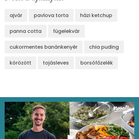
ajvár
pavlova torta
házi ketchup
panna cotta
fügelekvár
cukormentes banánkenyér
chia puding
körözött
tojásleves
borsófőzelék