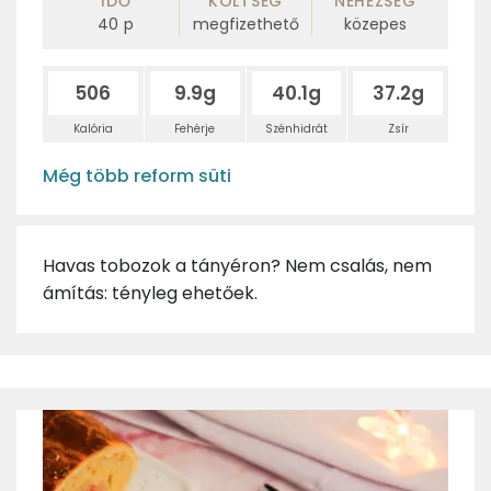
IDŐ
KÖLTSÉG
NEHÉZSÉG
40
p
megfizethető
közepes
506
9.9g
40.1g
37.2g
Kalória
Fehérje
Szénhidrát
Zsír
Még több reform süti
Havas tobozok a tányéron? Nem csalás, nem
ámítás: tényleg ehetőek.