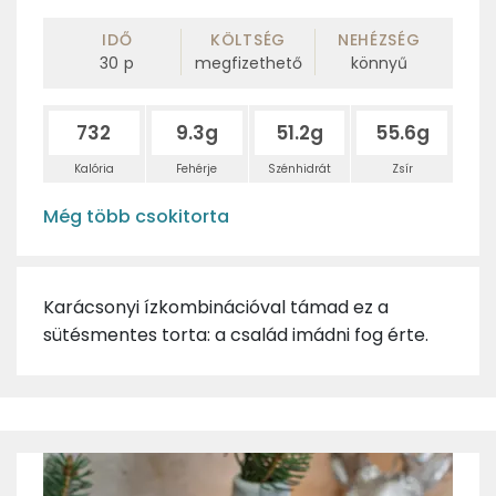
IDŐ
KÖLTSÉG
NEHÉZSÉG
30
p
megfizethető
könnyű
732
9.3g
51.2g
55.6g
Kalória
Fehérje
Szénhidrát
Zsír
Még több csokitorta
Karácsonyi ízkombinációval támad ez a
sütésmentes torta: a család imádni fog érte.