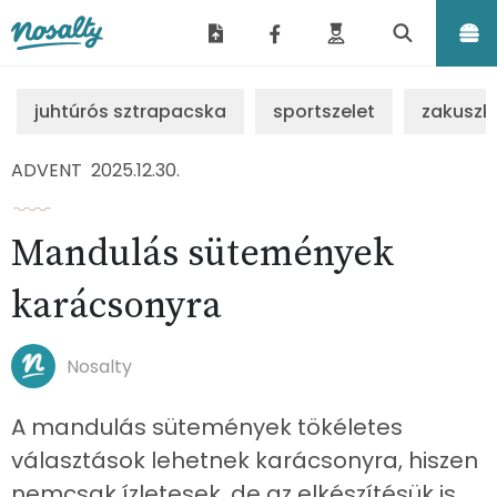
Nosalty
juhtúrós sztrapacska
sportszelet
zakuszk
ADVENT
2025.12.30.
Mandulás sütemények
karácsonyra
Nosalty
A mandulás sütemények tökéletes
választások lehetnek karácsonyra, hiszen
nemcsak ízletesek, de az elkészítésük is