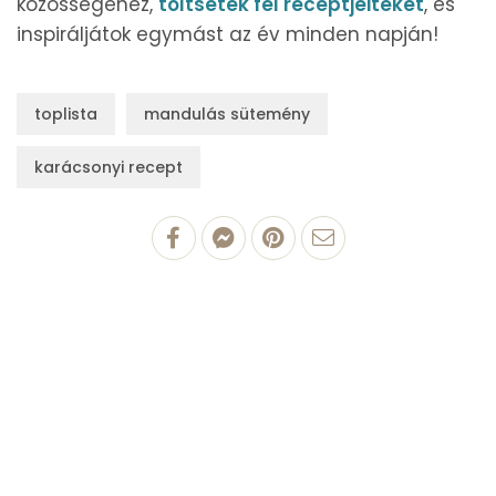
közösségéhez,
töltsétek fel receptjeiteket
, és
inspiráljátok egymást az év minden napján!
toplista
mandulás sütemény
karácsonyi recept