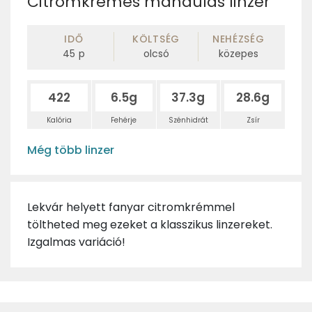
Citromkrémes mandulás linzer
IDŐ
KÖLTSÉG
NEHÉZSÉG
45
p
olcsó
közepes
422
6.5g
37.3g
28.6g
Kalória
Fehérje
Szénhidrát
Zsír
Még több linzer
Lekvár helyett fanyar citromkrémmel
töltheted meg ezeket a klasszikus linzereket.
Izgalmas variáció!