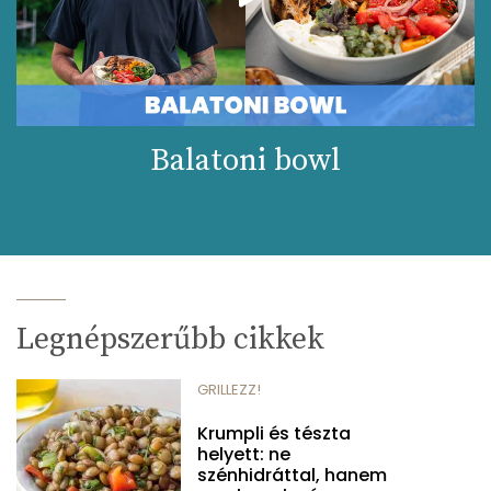
Balatoni bowl
Legnépszerűbb cikkek
GRILLEZZ!
Krumpli és tészta
helyett: ne
szénhidráttal, hanem