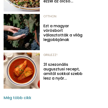
ezzel az olcsó...
OTTHON
Ezt a magyar
vörösbort
választották a világ
legjobbjának
GRILLEZZ!
31 szezonális
augusztusi recept,
amitől sokkal szebb
lesz a nyár...
Még több cikk