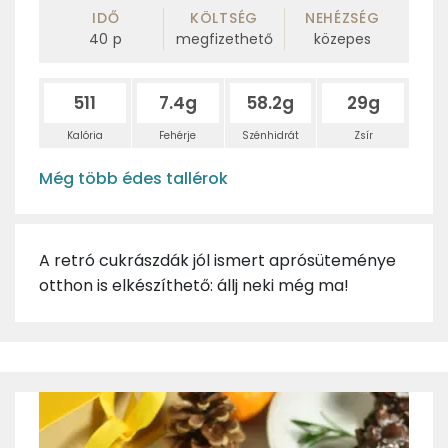
IDŐ
KÖLTSÉG
NEHÉZSÉG
40
p
megfizethető
közepes
511
7.4g
58.2g
29g
Kalória
Fehérje
Szénhidrát
Zsír
Még több édes tallérok
A retró cukrászdák jól ismert aprósüteménye
otthon is elkészíthető: állj neki még ma!