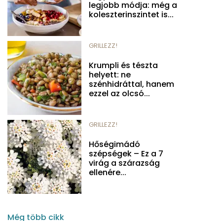
legjobb módja: még a
koleszterinszintet is...
GRILLEZZ!
Krumpli és tészta
helyett: ne
szénhidráttal, hanem
ezzel az olcsó...
GRILLEZZ!
Hőségimádó
szépségek – Ez a 7
virág a szárazság
ellenére...
Még több cikk