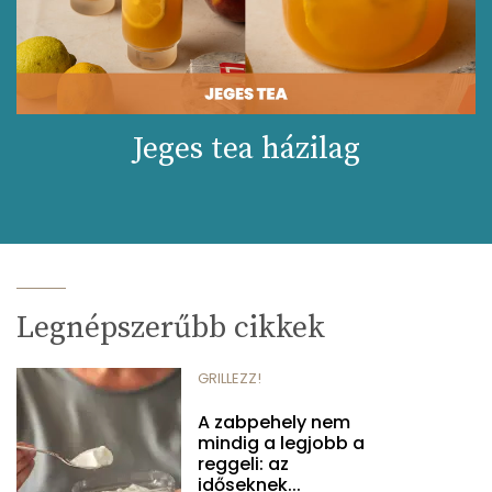
Jeges tea házilag
Legnépszerűbb cikkek
GRILLEZZ!
A zabpehely nem
mindig a legjobb a
reggeli: az
időseknek...