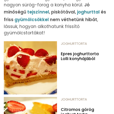
nagyon sürög-forog a konyha körül.
Jó
minőségű
tejszínnel
, piskótával,
joghurttal
és
friss
gyümölcsökkel
nem véthetünk hibát
,
lássuk, hogyan alkothatunk frissítő
gyümölcstortákat!
JOGHURTTORTA
Epres joghurttorta
Lolli konyhájából
JOGHURTTORTA
Citromos görög