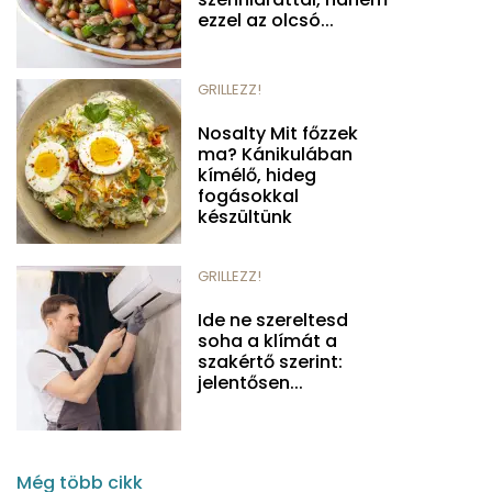
ezzel az olcsó...
GRILLEZZ!
Nosalty Mit főzzek
ma? Kánikulában
kímélő, hideg
fogásokkal
készültünk
GRILLEZZ!
Ide ne szereltesd
soha a klímát a
szakértő szerint:
jelentősen...
Még több cikk