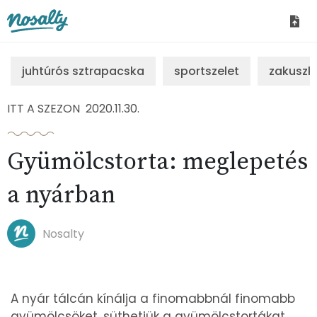
Nosalty
juhtúrós sztrapacska
sportszelet
zakuszk
ITT A SZEZON
2020.11.30.
Gyümölcstorta: meglepetés
a nyárban
Nosalty
A nyár tálcán kínálja a finomabbnál finomabb
gyümölcsöket, süthetjük a gyümölcstortákat.