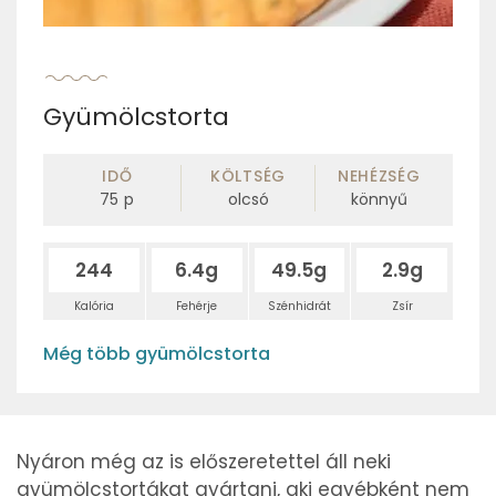
Gyümölcstorta
IDŐ
KÖLTSÉG
NEHÉZSÉG
75
p
olcsó
könnyű
244
6.4g
49.5g
2.9g
Kalória
Fehérje
Szénhidrát
Zsír
Még több gyümölcstorta
Nyáron még az is előszeretettel áll neki
gyümölcstortákat gyártani, aki egyébként nem