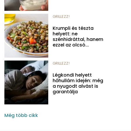
GRILLEZZ!
Krumpli és tészta
helyett: ne
szénhidráttal, hanem
ezzel az olcsó...
GRILLEZZ!
Légkondi helyett
hőhullám idején: még
a nyugodt alvást is
garantálja
Még több cikk