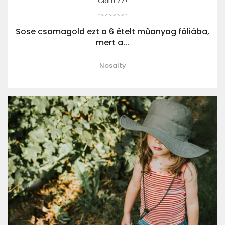
GRILLEZZ!
Sose csomagold ezt a 6 ételt műanyag fóliába,
mert a...
Nosalty