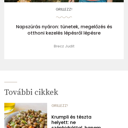
GRILLEZZ!
Napszúrás nyáron: tünetek, megelőzés és
otthoni kezelés lépésről lépésre
Brecz Judit
További cikkek
GRILLEZZ!
Krumpli és tészta
helyett: ne
szénhidráttal, hanem