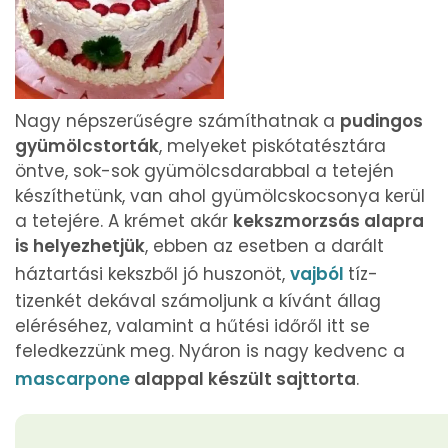
Nagy népszerűségre számíthatnak a
pudingos
gyümölcstorták
, melyeket piskótatésztára
öntve, sok-sok gyümölcsdarabbal a tetején
készíthetünk, van ahol gyümölcskocsonya kerül
a tetejére. A krémet akár
kekszmorzsás alapra
is helyezhetjük
, ebben az esetben a darált
háztartási kekszből jó huszonöt,
vajból
tíz-
tizenkét dekával számoljunk a kívánt állag
eléréséhez, valamint a hűtési időről itt se
feledkezzünk meg. Nyáron is nagy kedvenc a
mascarpone
alappal készült sajttorta
.