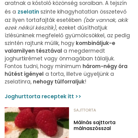
aratnak a kóstoló közönség soraiban. A tejszín
és a
zselatin
szinte kihagyhatatlan összetevő
az ilyen tortafajták esetében
(bár vannak, akik
ezek nélkül készítik)
, ezeket dúsíthatjuk
ízlésünknek megfelelő gyümölcsökkel, az pedig
szintén rajtunk múlik, hogy
kombináljuk-e
valamilyen tésztával
a megdermedt
joghurtkrémet vagy önmagában tálaljuk.
Fontos tudni, hogy minimum
három-négy óra
hűtést igényel
a torta, illetve ügyeljünk a
zselatinra,
nehogy túlforraljuk
!
Joghurttorta receptek itt >>
SAJTTORTA
Málnás sajttorta
málnaszósszal