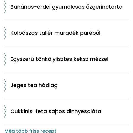
Banános-erdei gyümölcsös őzgerinctorta
Kolbászos tallér maradék püréből
Egyszerű tönkölylisztes keksz mézzel
Jeges tea házilag
Cukkinis-feta sajtos dinnyesaláta
Még több friss recept