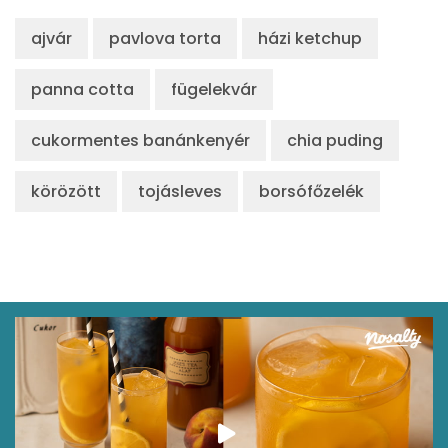
ajvár
pavlova torta
házi ketchup
panna cotta
fügelekvár
cukormentes banánkenyér
chia puding
körözött
tojásleves
borsófőzelék