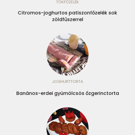
TÖKFŐZELÉK
Citromos-joghurtos patiszonfőzelék sok
zöldfűszerrel
JOGHURTTORTA
Banános-erdei gyümölcsös őzgerinctorta