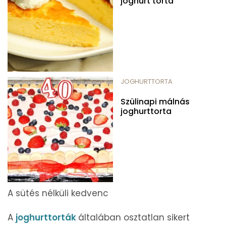
joghurt torta
JOGHURTTORTA
Szülinapi málnás
joghurttorta
A sütés nélküli kedvenc
A
joghurttorták
általában osztatlan sikert