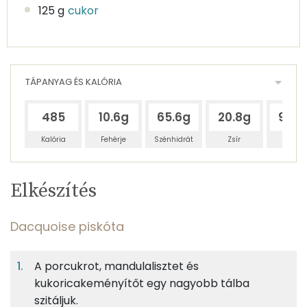
125 g
cukor
TÁPANYAG ÉS KALÓRIA
485
10.6g
65.6g
20.8g
95.5
Kalória
Fehérje
Szénhidrát
Zsír
Víz
Egy
12
100
Elkészítés
adagban
adagban
grammban
TÁPANYAGTARTALOM
Dacquoise piskóta
6%
34%
11%
Egy
12
100
Fehérje
Szénhidrát
Zsír
adagban
adagban
grammban
A porcukrot, mandulalisztet és
kukoricakeményítőt egy nagyobb tálba
Dacquoise piskóta
6%
34%
11%
49%
szitáljuk.
Fehérje
Szénhidrát
Zsír
Víz