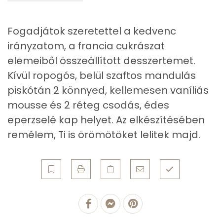
Lut-zea
130 micro
Fogadjátok szeretettel a kedvenc
irányzatom, a francia cukrászat
Összesen
485 kcal
elemeiből összeállított desszertemet.
Kívül ropogós, belül szaftos mandulás
piskótán 2 könnyed, kellemesen vaníliás
mousse és 2 réteg csodás, édes
eperzselé kap helyet. Az elkészítésében
remélem, Ti is örömötöket lelitek majd.