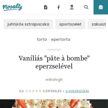
Nosalty
juhtúrós sztrapacska
sportszelet
zakuszk
torta
epertorta
Vaníliás "pâte à bombe"
eperzselével
eribalogh
0
HOZZÁSZÓLÁS
0,0
0
ÉRTÉKELÉS
•