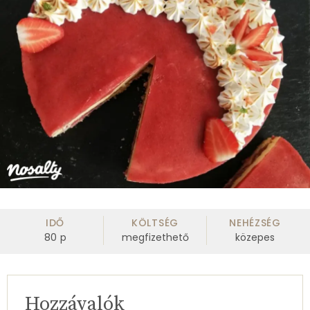
IDŐ
KÖLTSÉG
NEHÉZSÉG
80
p
megfizethető
közepes
Hozzávalók