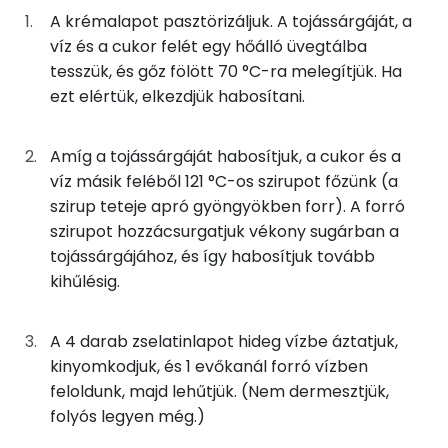
Koleszterin
109 mg
A krémalapot pasztörizáljuk. A tojássárgáját, a
víz és a cukor felét egy hőálló üvegtálba
Összesen
485 kcal
tesszük, és gőz fölött 70 °C-ra melegítjük. Ha
Ásványi anyagok
ezt elértük, elkezdjük habosítani.
Összesen
144.5 g
Amíg a tojássárgáját habosítjuk, a cukor és a
Cink
0 mg
víz másik feléből 121 °C-os szirupot főzünk (a
szirup teteje apró gyöngyökben forr). A forró
Szelén
9 mg
szirupot hozzácsurgatjuk vékony sugárban a
tojássárgájához, és így habosítjuk tovább
Kálcium
27 mg
kihűlésig.
Vas
1 mg
A 4 darab zselatinlapot hideg vízbe áztatjuk,
Magnézium
13 mg
kinyomkodjuk, és 1 evőkanál forró vízben
feloldunk, majd lehűtjük. (Nem dermesztjük,
Foszfor
60 mg
folyós legyen még.)
Nátrium
34 mg