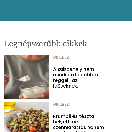
Legnépszerűbb cikkek
GRILLEZZ!
A zabpehely nem
mindig a legjobb a
reggeli: az
időseknek...
GRILLEZZ!
Krumpli és tészta
helyett: ne
szénhidráttal, hanem