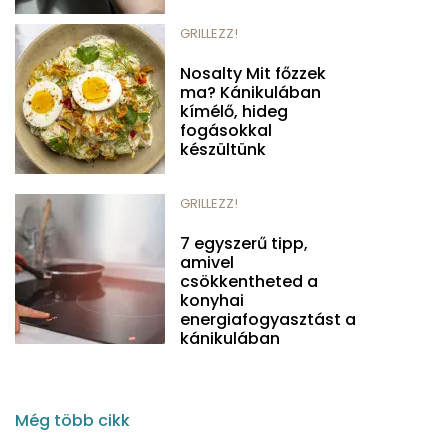
GRILLEZZ!
Nosalty Mit főzzek
ma? Kánikulában
kímélő, hideg
fogásokkal
készültünk
GRILLEZZ!
7 egyszerű tipp,
amivel
csökkentheted a
konyhai
energiafogyasztást a
kánikulában
Még több cikk