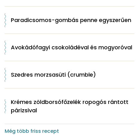
Paradicsomos-gombás penne egyszerűen
Avokádófagyi csokoládéval és mogyoróval
Szedres morzsasüti (crumble)
Krémes zöldborsófőzelék ropogós rántott
párizsival
Még több friss recept