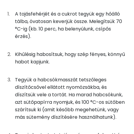
Vitaminok
A tojásfehérjét és a cukrot tegyük egy hőálló
Összesen
0
tálba, óvatosan keverjük össze. Melegítsük 70
°C-ig (kb. 10 perc, ha belenyúlunk, csípős
A vitamin (RAE):
39 micro
érzés).
B6 vitamin:
0 mg
Kihűlésig habosítsuk, hogy szép fényes, könnyű
B12 Vitamin:
0 micro
habot kapjunk.
E vitamin:
0 mg
Tegyük a habcsókmasszát tetszőleges
C vitamin:
46 mg
díszítőcsővel ellátott nyomózsákba, és
díszítsük vele a tortát. Ha marad habcsókunk,
D vitamin:
22 micro
azt sütőpapírra nyomjuk, és 100 °C-os sütőben
szárítsuk ki (amit később megehetünk, vagy
K vitamin:
2 micro
más sütemény díszítésére használhatunk).
Tiamin - B1 vitamin:
0 mg