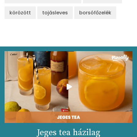
körözött
tojásleves
borsófőzelék
Jeges tea házilag