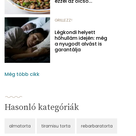
ezzel az olcsó...
GRILLEZZ!
Légkondi helyett
hőhullám idején: még
a nyugodt alvást is
garantálja
Még több cikk
Hasonló kategóriák
almatorta
tiramisu torta
rebarbaratorta