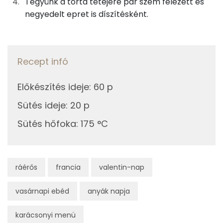
Tegyünk a torta tetejére pár szem felezett és
Riboflavin - B2 vitamin:
0 mg
negyedelt epret is díszítésként.
Niacin - B3 vitamin:
0 mg
Pantoténsav - B5 vitamin:
0 mg
Recept infó
Folsav - B9-vitamin:
34 micro
Előkészítés ideje
:
60 p
Kolin:
87 mg
Sütés ideje
:
20 p
Retinol - A vitamin:
37 micro
Sütés hőfoka
:
175 °C
α-karotin
4 micro
ráérős
francia
valentin-nap
β-karotin
14 micro
β-crypt
3 micro
vasárnapi ebéd
anyák napja
Likopin
0 micro
karácsonyi menü