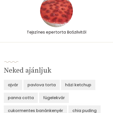
Tejszínes epertorta BoSzilvitől
Neked ajánljuk
ajvár
pavlova torta
házi ketchup
panna cotta
fügelekvár
cukormentes banánkenyér
chia puding