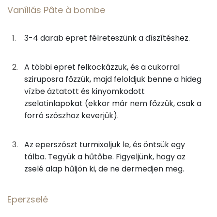
Niacin - B3 vitamin:
Vaníliás Pâte à bombe
1g
lapzselatin
2 kcal
Riboflavin - B2 vitamin:
3-4 darab epret félreteszünk a díszítéshez.
1g
vanília kivonat
0 kcal
Fehérje
A többi epret felkockázzuk, és a cukorral
Eperzselé
sziruposra főzzük, majd feloldjuk benne a hideg
Összesen
10.6 g
vízbe áztatott és kinyomkodott
83g
eper
25 kcal
zselatinlapokat (ekkor már nem főzzük, csak a
Zsír
forró szószhoz keverjük).
15g
cukor
58 kcal
Összesen
20.8 g
1g
lapzselatin
4 kcal
Az eperszószt turmixoljuk le, és öntsük egy
Telített zsírsav
2 g
tálba. Tegyük a hűtőbe. Figyeljünk, hogy az
zselé alap hűljön ki, de ne dermedjen meg.
Habcsók
Egyszeresen telítetlen zsírsav:
1 g
8g
tojásfehérje
4 kcal
Eperzselé
Többszörösen telítetlen zsírsav
1 g
10g
cukor
40 kcal