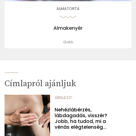
ALMATORTA
Almakenyér
Gréti
Címlapról ajánljuk
GRILLEZZ!
Nehézlábérzés,
lábdagadás, visszér?
Jobb, ha tudod, mi a
vénás elégtelenség...