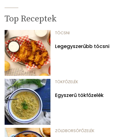
Top Receptek
TÓCSNI
Legegyszerűbb tócsni
TÖKFŐZELÉK
Egyszerű tökfőzelék
ZÖLDBORSÓFŐZELÉK