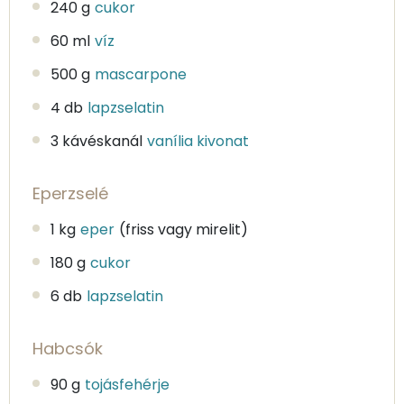
240 g
cukor
60 ml
víz
500 g
mascarpone
4 db
lapzselatin
3 kávéskanál
vanília kivonat
Eperzselé
1 kg
eper
(friss vagy mirelit)
180 g
cukor
6 db
lapzselatin
Habcsók
90 g
tojásfehérje