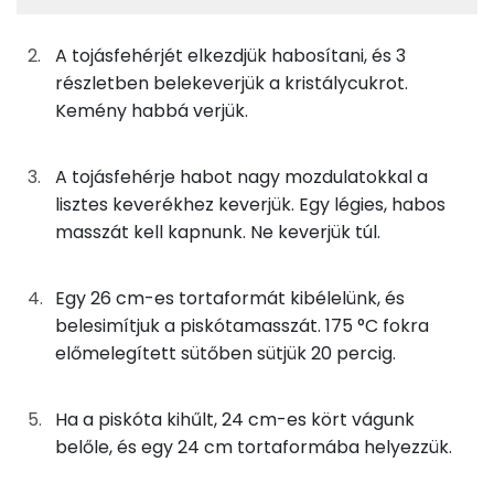
7g
mandulaliszt
19 kcal
TOP ásványi anyagok
A tojásfehérjét elkezdjük habosítani, és 3
1g
kukoricakeményítő
5 kcal
Foszfor
részletben belekeverjük a kristálycukrot.
Kemény habbá verjük.
7g
porcukor
26 kcal
Nátrium
8g
tojásfehérje
4 kcal
Kálcium
A tojásfehérje habot nagy mozdulatokkal a
lisztes keverékhez keverjük. Egy légies, habos
5g
cukor
21 kcal
Magnézium
masszát kell kapnunk. Ne keverjük túl.
Szelén
Vaníliás Pâte à bombe
Egy 26 cm-es tortaformát kibélelünk, és
TOP vitaminok
belesimítjuk a piskótamasszát. 175 °C fokra
10g
tojássárgája
32 kcal
előmelegített sütőben sütjük 20 percig.
Kolin:
20g
cukor
77 kcal
C vitamin:
Ha a piskóta kihűlt, 24 cm-es kört vágunk
5g
víz
0 kcal
belőle, és egy 24 cm tortaformába helyezzük.
E vitamin:
42g
mascarpone
168 kcal