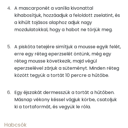
A mascarponét a vanília kivonattal
Réz
0 mg
kihabosítjuk, hozzáadjuk a feloldott zselatint, és
a kihűlt tojásos alaphoz adjuk nagy
Mangán
0 mg
mozdulatokkal, hogy a habot ne törjük meg.
Szénhidrát
A piskóta tetejére simítjuk a mousse egyik felét,
erre egy réteg eperzselét öntünk, még egy
Összesen
65.6 g
réteg mousse következik, majd végül
eperzselével zárjuk a süteményt. Minden réteg
Cukor
61 mg
között tegyük a tortát 10 percre a hűtőbe.
Élelmi rost
4 mg
Egy éjszakát dermesszük a tortát a hűtőben.
Víz
Másnap vékony késsel vágjuk körbe, csatoljuk
ki a tortaformát, és vegyük le róla.
Összesen
95.5 g
Habcsók