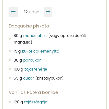
adag
Dacquoise piskóta
80 g
mandulaliszt
(vagy apróra darált
mandula)
15 g
kukoricakeményítő
80 g
porcukor
100 g
tojásfehérje
65 g
cukor
(kristálycukor)
Vaníliás Pâte à bombe
120 g
tojássárgája