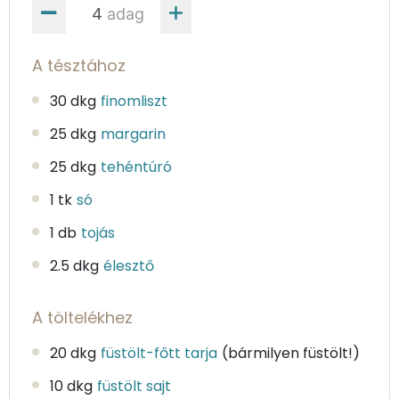
adag
A tésztához
30 dkg
finomliszt
25 dkg
margarin
25 dkg
tehéntúró
1 tk
só
1 db
tojás
2.5 dkg
élesztő
A töltelékhez
20 dkg
füstölt-főtt tarja
(bármilyen füstölt!)
10 dkg
füstölt sajt