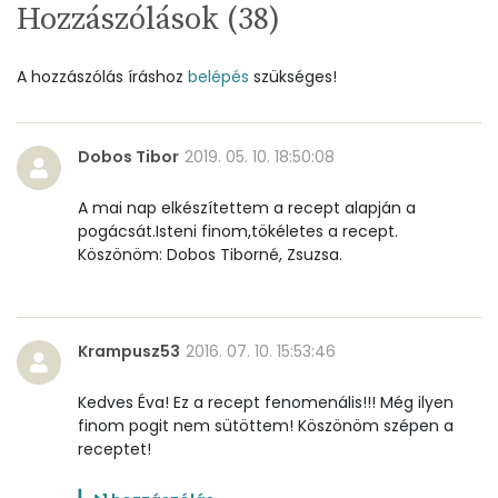
Víz
Hozzászólások (
38
)
Összesen
92.1 g
A hozzászólás íráshoz
belépés
szükséges!
Vitaminok
Dobos Tibor
2019. 05. 10. 18:50:08
Összesen
0
A mai nap elkészítettem a recept alapján a
A vitamin (RAE):
590 micro
pogácsát.Isteni finom,tökéletes a recept.
Köszönöm: Dobos Tiborné, Zsuzsa.
B6 vitamin:
0 mg
B12 Vitamin:
0 micro
Krampusz53
2016. 07. 10. 15:53:46
E vitamin:
6 mg
Kedves Éva! Ez a recept fenomenális!!! Még ilyen
finom pogit nem sütöttem! Köszönöm szépen a
C vitamin:
0 mg
receptet!
D vitamin:
22 micro