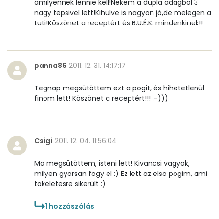
amilyennek lennie kell!Nekem a dupla adagból 3
nagy tepsivel lett!Kihülve is nagyon jó,de melegen a
tuti!Köszönet a receptért és B.U.É.K. mindenkinek!!
panna86
2011. 12. 31. 14:17:17
Tegnap megsütöttem ezt a pogit, és hihetetlenül
finom lett! Köszönet a receptért!!! :-)))
Csigi
2011. 12. 04. 11:56:04
Ma megsütöttem, isteni lett! Kivancsi vagyok,
milyen gyorsan fogy el :) Ez lett az elsö pogim, ami
tökeletesre sikerült :)
1
hozzászólás