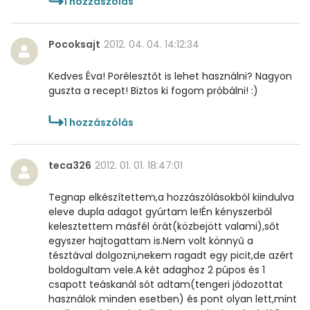
1
hozzászólás
Pocoksajt
2012. 04. 04. 14:12:34
Kedves Éva! Porélesztőt is lehet használni? Nagyon
guszta a recept! Biztos ki fogom próbálni! :)
1
hozzászólás
teca326
2012. 01. 01. 18:47:01
Tegnap elkészítettem,a hozzászólásokból kiindulva
eleve dupla adagot gyúrtam le!Én kényszerből
kelesztettem másfél órát(közbejött valami),sőt
egyszer hajtogattam is.Nem volt könnyű a
tésztával dolgozni,nekem ragadt egy picit,de azért
boldogultam vele.A két adaghoz 2 púpos és 1
csapott teáskanál sót adtam(tengeri jódozottat
használok minden esetben) és pont olyan lett,mint