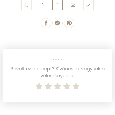
Magnézium
31 mg
Foszfor
318 mg
Nátrium
1545 mg
Réz
6 mg
Mangán
6 mg
Szénhidrát
Bevált ez a recept? Kíváncsiak vagyunk a
véleményedre!
Összesen
61.2 g
Cukor
2 mg
Élelmi rost
3 mg