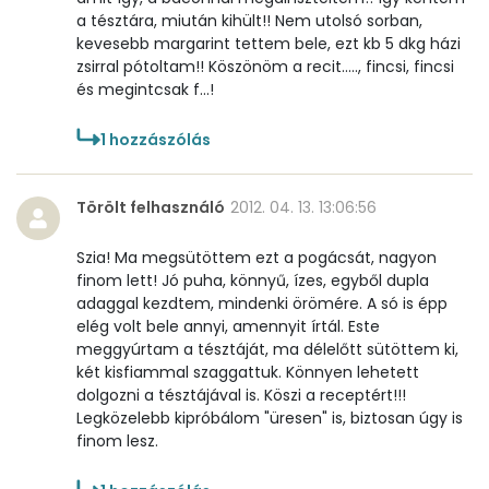
a tésztára, miután kihült!! Nem utolsó sorban,
kevesebb margarint tettem bele, ezt kb 5 dkg házi
zsirral pótoltam!! Köszönöm a recit....., fincsi, fincsi
és megintcsak f...!
1
hozzászólás
Törölt felhasználó
2012. 04. 13. 13:06:56
Szia! Ma megsütöttem ezt a pogácsát, nagyon
finom lett! Jó puha, könnyű, ízes, egyből dupla
adaggal kezdtem, mindenki örömére. A só is épp
elég volt bele annyi, amennyit írtál. Este
meggyúrtam a tésztáját, ma délelőtt sütöttem ki,
két kisfiammal szaggattuk. Könnyen lehetett
dolgozni a tésztájával is. Köszi a receptért!!!
Legközelebb kipróbálom "üresen" is, biztosan úgy is
finom lesz.