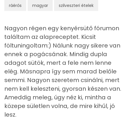
ráérős
magyar
szilveszteri ételek
Egyszeresen telítetlen zsírsav:
26 g
Többszörösen telítetlen zsírsav
16 g
Nagyon régen egy kenyérsütő fórumon
Koleszterin
105 mg
találtam az alapreceptet. Kicsit
föltuningoltam:) Nálunk nagy sikere van
Ásványi anyagok
ennek a pogácsának. Mindig dupla
adagot sütök, mert a fele nem lenne
Összesen
2391.4 g
elég. Másnapra így sem marad belőle
Cink
164 mg
semmi. Nagyon szeretem csinálni, mert
nem kell keleszteni, gyorsan készen van.
Szelén
35 mg
Ameddig meleg, úgy néz ki, mintha a
Kálcium
160 mg
közepe sületlen volna, de mire kihűl, jó
lesz.
Vas
127 mg