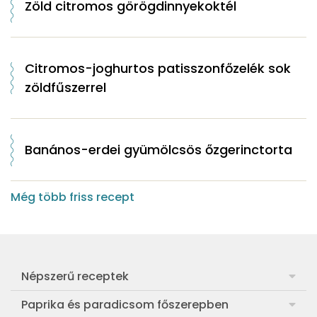
Zöld citromos görögdinnyekoktél
Citromos-joghurtos patisszonfőzelék sok
zöldfűszerrel
Banános-erdei gyümölcsös őzgerinctorta
Még több friss recept
Népszerű receptek
Frankfurti leves
Paprika és paradicsom főszerepben