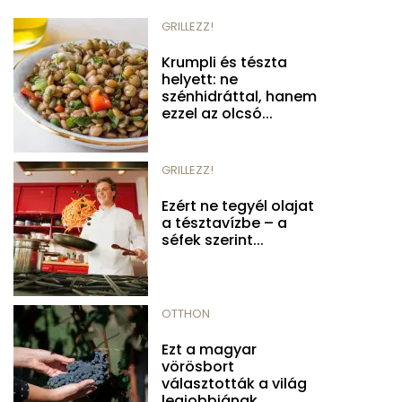
GRILLEZZ!
Krumpli és tészta
helyett: ne
szénhidráttal, hanem
ezzel az olcsó...
GRILLEZZ!
Ezért ne tegyél olajat
a tésztavízbe – a
séfek szerint...
OTTHON
Ezt a magyar
vörösbort
választották a világ
legjobbjának