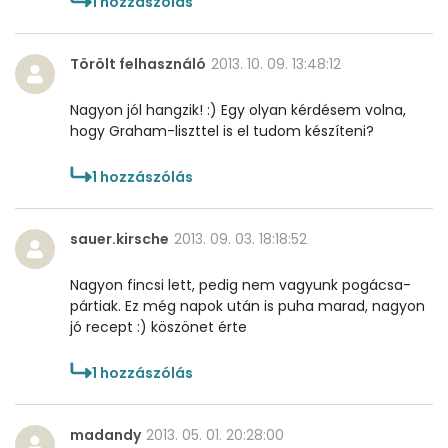
1
hozzászólás
K vitamin:
59 micro
Törölt felhasználó
2013. 10. 09. 13:48:12
Tiamin - B1 vitamin:
16 mg
Nagyon jól hangzik! :) Egy olyan kérdésem volna,
Riboflavin - B2 vitamin:
75 mg
hogy Graham-liszttel is el tudom készíteni?
Niacin - B3 vitamin:
2 mg
1
hozzászólás
Pantoténsav - B5 vitamin:
0 mg
sauer.kirsche
2013. 09. 03. 18:18:52
Folsav - B9-vitamin:
83 micro
Nagyon fincsi lett, pedig nem vagyunk pogácsa-
Kolin:
91 mg
pártiak. Ez még napok után is puha marad, nagyon
jó recept :) köszönet érte
Retinol - A vitamin:
558 micro
1
hozzászólás
α-karotin
0 micro
madandy
2013. 05. 01. 20:28:00
β-karotin
385 micro