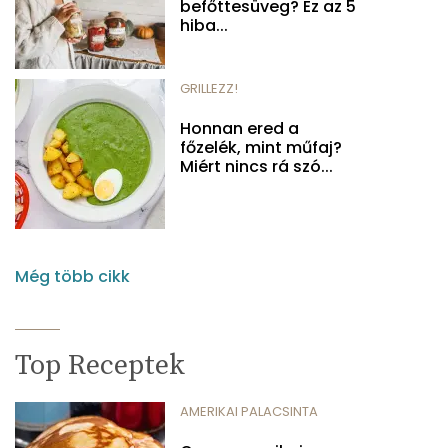
befőttesüveg? Ez az 5
hiba...
GRILLEZZ!
Honnan ered a
főzelék, mint műfaj?
Miért nincs rá szó...
Még több cikk
Top Receptek
AMERIKAI PALACSINTA