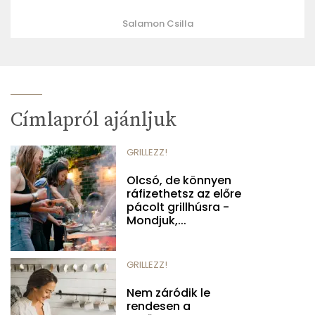
Salamon Csilla
Címlapról ajánljuk
GRILLEZZ!
Olcsó, de könnyen
ráfizethetsz az előre
pácolt grillhúsra -
Mondjuk,...
GRILLEZZ!
Nem záródik le
rendesen a