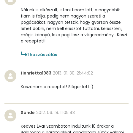
Nálunk is elkészült, isteni finom lett, a nagyobbik
β-crypt
2 micro
fiam is falja, pedig nem nagyon szereti a
pogácsákat. Nagyon tetszik, hogy gyorsan össze
Likopin
0 micro
lehet dobni, nem kell élesztőt futtatni, keleszteni,
mégis könnyű, laza pogi lesz a végeredmény . Köszi
Lut-zea
135 micro
a receptet!!
1
hozzászólás
Összesen
1070 kcal
Henrietta1983
2013. 01. 30. 21:44:02
Köszönöm a receptet! Sláger lett :)
Sande
2012. 06. 18. 11:05:43
Kedves Éva! Szombaton indultunk 10 órakor a
Balatonra a barátainkkal, gondoltam sütök valami