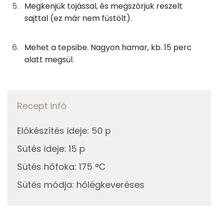
50g
füstölt-főtt tarja
90 kcal
Megkenjük tojással, és megszórjuk reszelt
Riboflavin - B2 vitamin:
sajttal (ez már nem füstölt).
25g
füstölt sajt
82 kcal
Tiamin - B1 vitamin:
Mehet a tepsibe. Nagyon hamar, kb. 15 perc
A tetejére
alatt megsül.
E vitamin:
14g
tojás
17 kcal
Niacin - B3 vitamin:
13g
sajt
44 kcal
Recept infó
Fehérje
Előkészítés ideje
:
50 p
Összesen
1070 kcal
Összesen
37.9 g
Sütés ideje
:
15 p
Zsír
Sütés hőfoka
:
175 °C
Sütés módja
:
hőlégkeveréses
Összesen
74 g
Telített zsírsav
17 g