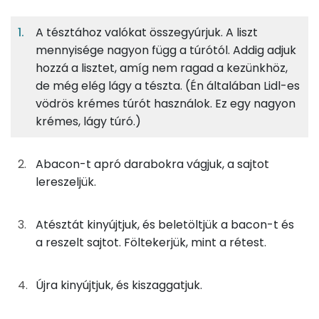
Egy
4
100
Fehérje
Szénhidrát
Zsír
adagban
adagban
grammban
A tésztához valókat összegyúrjuk. A liszt
mennyisége nagyon függ a túrótól. Addig adjuk
A tésztához
14%
23%
28%
35%
hozzá a lisztet, amíg nem ragad a kezünkhöz,
Fehérje
Szénhidrát
Zsír
Víz
75g
finomliszt
273 kcal
de még elég lágy a tészta. (Én általában Lidl-es
TOP ásványi anyagok
vödrös krémes túrót használok. Ez egy nagyon
63g
margarin
448 kcal
krémes, lágy túró.)
Nátrium
63g
tehéntúró
92 kcal
Foszfor
Abacon-t apró darabokra vágjuk, a sajtot
lereszeljük.
2g
só
0 kcal
Cink
14g
tojás
17 kcal
Kálcium
Atésztát kinyújtjuk, és beletöltjük a bacon-t és
a reszelt sajtot. Föltekerjük, mint a rétest.
6g
élesztő
7 kcal
Vas
TOP vitaminok
Újra kinyújtjuk, és kiszaggatjuk.
A töltelékhez
Kolin: