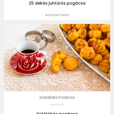
25 dekás juhtúrós pogácsa
Kristyán Fanni
ZÖLDSÉGES POGÁCSA
Sütőtökös pogácsa