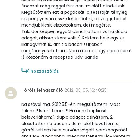
finomat még reggel frissiben, mielőtt elindulunk.
Megsütöttem ezt a pogácsát, a tésztáját tényleg
szuper gyorsan össze lehet dobni, a szaggatással
mondjuk kicsit elszöszöltem, de! megérte.
Tulajdonképpen egyből csinálhattam volna dupla
adagot, akkora sikere volt. :) Raktam bele egy kis
lilahagymát is, amit a bacon zsírjában
megfonnyasztottam. Nem maradt egy darab sem!
:) Köszönöm a receptet! Üdv: Sande
1
hozzászólás
Törölt felhasználó
2012. 05. 05. 16:40:25
Na szóval ma, 2012.5.5-én megsütöttem! Most
falom!!! Isteni finom!!! Ha nem baj, kicsit
belevariáltam: 1. dupla adagot csináltam. 2.
elősütöttem a bacont, de mielött levettem a
gázról tettem bele durvára vágott vöröshagymát,
amit így, a baconnal megdinszteltem!! Így kentem