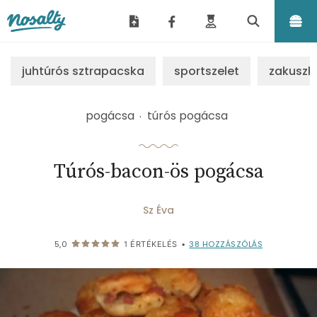
Nosalty
juhtúrós sztrapacska
sportszelet
zakuszk
pogácsa
túrós pogácsa
Túrós-bacon-ös pogácsa
Sz Éva
38
HOZZÁSZÓLÁS
5,0
1
ÉRTÉKELÉS
•