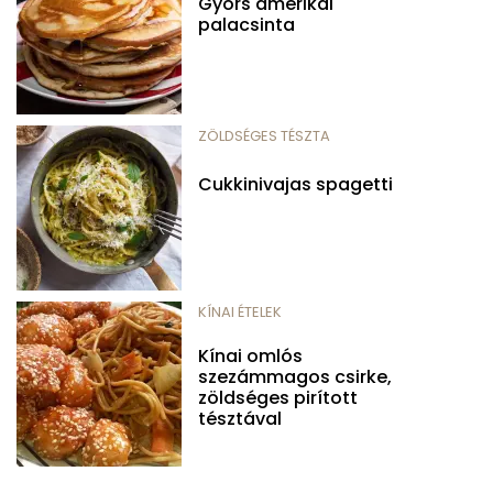
Gyors amerikai
palacsinta
ZÖLDSÉGES TÉSZTA
Cukkinivajas spagetti
KÍNAI ÉTELEK
Kínai omlós
szezámmagos csirke,
zöldséges pirított
tésztával