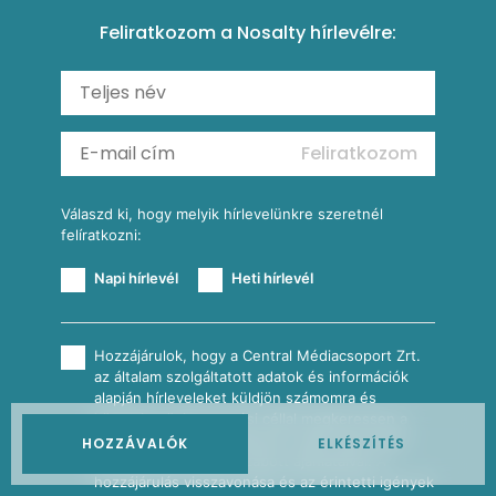
Paprikás-juhtúrós hajtovány
Csirkés-kukoricás pite
Tésztareceptek
Feliratkozom a Nosalty hírlevélre:
Carbonara
Shakshuka
Mexikói húsleves kukorica salsával
Saláták
Ratatouille
Almás-kéksajtos kukoricasaláta
Köretek
Mexikói kukoricasaláta
Reggeli receptek
Feliratkozom
További receptkategóriák
Válaszd ki, hogy melyik hírlevelünkre szeretnél
felíratkozni:
Napi hírlevél
Heti hírlevél
Hozzájárulok, hogy a Central Médiacsoport Zrt.
az általam szolgáltatott adatok és információk
alapján hírleveleket küldjön számomra és
közvetlen üzletszerzési céllal megkeressen a
megadott elérhetőségeimen saját vagy üzleti
HOZZÁVALÓK
ELKÉSZÍTÉS
partnerei személyre szabott ajánlataival. A
hozzájárulás visszavonása és az érintetti igények