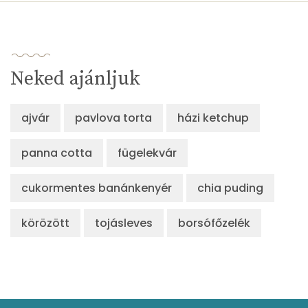
Neked ajánljuk
ajvár
pavlova torta
házi ketchup
panna cotta
fügelekvár
cukormentes banánkenyér
chia puding
körözött
tojásleves
borsófőzelék