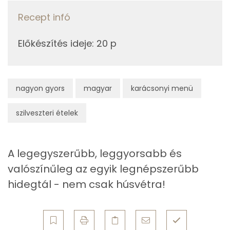
Vas
Recept infó
8g
füstölt sajt
25 kcal
TOP vitaminok
Előkészítés ideje
:
20 p
Összesen
361 kcal
C vitamin:
Kolin:
nagyon gyors
magyar
karácsonyi menü
β-karotin
szilveszteri ételek
Niacin - B3 vitamin:
Lut-zea
A legegyszerűbb, leggyorsabb és
valószínűleg az egyik legnépszerűbb
Fehérje
hidegtál - nem csak húsvétra!
Összesen
16.4 g