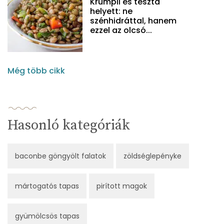
Krumpli és tészta
helyett: ne
szénhidráttal, hanem
ezzel az olcsó...
Még több cikk
Hasonló kategóriák
baconbe göngyölt falatok
zöldséglepényke
mártogatós tapas
pirított magok
gyümölcsös tapas