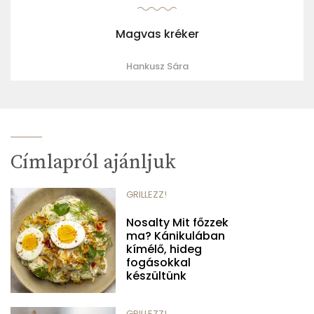
Magvas kréker
Hankusz Sára
Címlapról ajánljuk
GRILLEZZ!
Nosalty Mit főzzek
ma? Kánikulában
kímélő, hideg
fogásokkal
készültünk
GRILLEZZ!