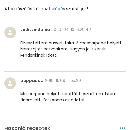
A hozzászólás íráshoz
Kálcium
belépés
szükséges!
21 mg
Vas
0 mg
Juditsindania
2020. 04. 13. 6:29:42
Magnézium
9 mg
Elkeszitettem husveti talra. A mascarpone helyett
Foszfor
13 mg
kremsajtot hasznaltam. Nagyon jol sikerult.
Mindenkinek izlett.
Nátrium
551 mg
Réz
0 mg
ppppaaaa
2018. 11. 09. 11:55:20
Mangán
0 mg
Mascarpone helyett ricottát használtam. Isteni
finom lett. Köszönöm az ötletet.
Szénhidrát
Összesen
2.3 g
Hasonló receptek