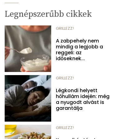
Legnépszerűbb cikkek
GRILLEZZ!
A zabpehely nem
mindig a legjobb a
reggeli: az
időseknek...
GRILLEZZ!
Légkondi helyett
hőhullám idején: még
a nyugodt alvást is
garantálja
GRILLEZZ!