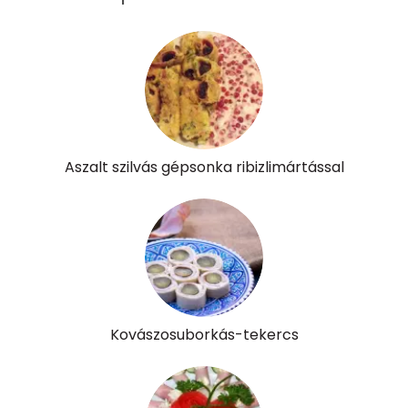
Cukor
0 mg
Élelmi rost
1 mg
Víz
Összesen
26.6 g
Aszalt szilvás gépsonka ribizlimártással
Vitaminok
Összesen
0
A vitamin (RAE):
49 micro
B6 vitamin:
0 mg
Kovászosuborkás-tekercs
B12 Vitamin:
0 micro