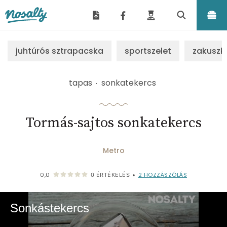
Nosalty
juhtúrós sztrapacska
sportszelet
zakuszk
tapas
sonkatekercs
Tormás-sajtos sonkatekercs
Metro
2
HOZZÁSZÓLÁS
0,0
0
ÉRTÉKELÉS
•
Sonkástekercs