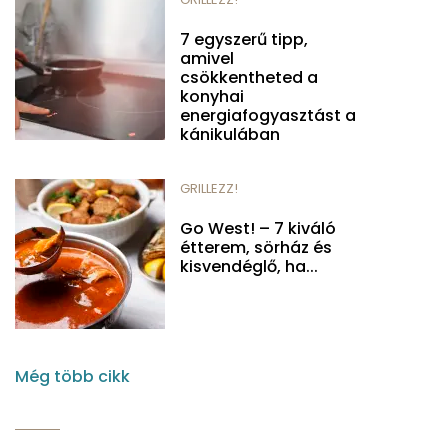
7 egyszerű tipp,
amivel
csökkentheted a
konyhai
energiafogyasztást a
kánikulában
GRILLEZZ!
Go West! – 7 kiváló
étterem, sörház és
kisvendéglő, ha...
Még több cikk