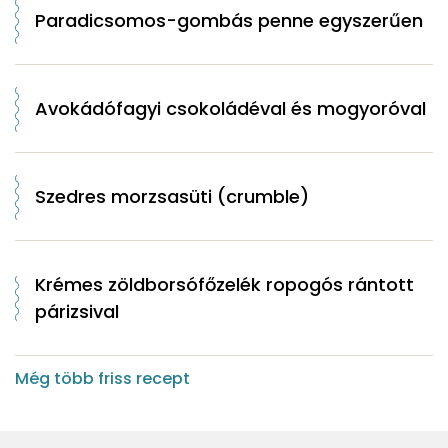
Paradicsomos-gombás penne egyszerűen
Avokádófagyi csokoládéval és mogyoróval
Szedres morzsasüti (crumble)
Krémes zöldborsófőzelék ropogós rántott
párizsival
Még több friss recept