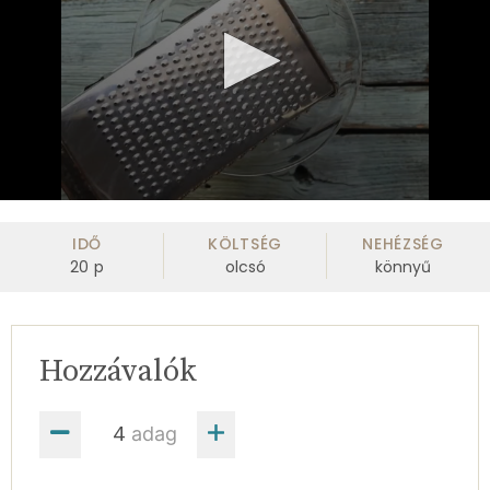
0
seconds
of
IDŐ
KÖLTSÉG
NEHÉZSÉG
1
20
p
olcsó
könnyű
minute,
5
seconds
Hozzávalók
adag