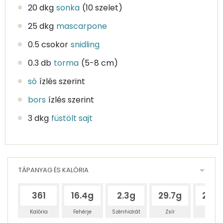
20 dkg
sonka
(10 szelet)
25 dkg
mascarpone
0.5 csokor
snidling
0.3 db
torma
(5-8 cm)
só
ízlés szerint
bors
ízlés szerint
3 dkg
füstölt sajt
TÁPANYAG ÉS KALÓRIA
361
16.4g
2.3g
29.7g
26.6
Kalória
Fehérje
Szénhidrát
Zsír
Víz