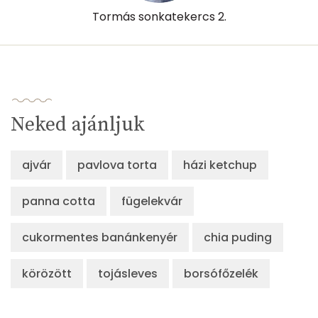
Retinol - A vitamin:
0 micro
Tormás sonkatekercs 2.
α-karotin
0 micro
β-karotin
588 micro
β-crypt
0 micro
Neked ajánljuk
Likopin
0 micro
ajvár
pavlova torta
házi ketchup
Lut-zea
73 micro
panna cotta
fügelekvár
Összesen
361 kcal
cukormentes banánkenyér
chia puding
körözött
tojásleves
borsófőzelék