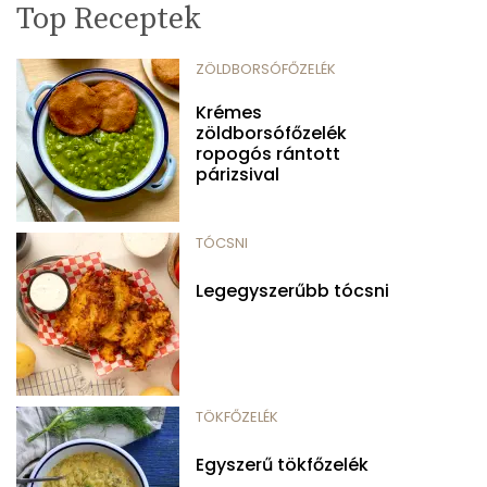
Top Receptek
ZÖLDBORSÓFŐZELÉK
Krémes
zöldborsófőzelék
ropogós rántott
párizsival
TÓCSNI
Legegyszerűbb tócsni
TÖKFŐZELÉK
Egyszerű tökfőzelék