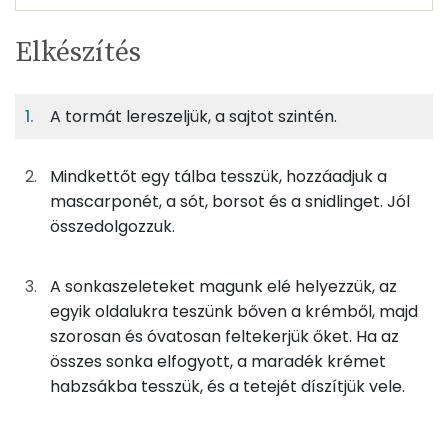
Egy
4
100
Elkészítés
adagban
adagban
grammban
TÁPANYAGTARTALOM
A tormát lereszeljük, a sajtot szintén.
21%
3%
40%
Egy
4
100
Fehérje
Szénhidrát
Zsír
adagban
adagban
grammban
Mindkettőt egy tálba tesszük, hozzáadjuk a
21%
3%
40%
36%
mascarponét, a sót, borsot és a snidlinget. Jól
50g
sonka
69 kcal
Fehérje
Szénhidrát
Zsír
Víz
összedolgozzuk.
TOP ásványi anyagok
63g
mascarpone
253 kcal
A sonkaszeleteket magunk elé helyezzük, az
Nátrium
23g
snidling
7 kcal
egyik oldalukra teszünk bőven a krémből, majd
Kálcium
szorosan és óvatosan feltekerjük őket. Ha az
8g
torma
7 kcal
összes sonka elfogyott, a maradék krémet
Foszfor
habzsákba tesszük, és a tetejét díszítjük vele.
0g
só
0 kcal
Magnézium
0g
bors
0 kcal