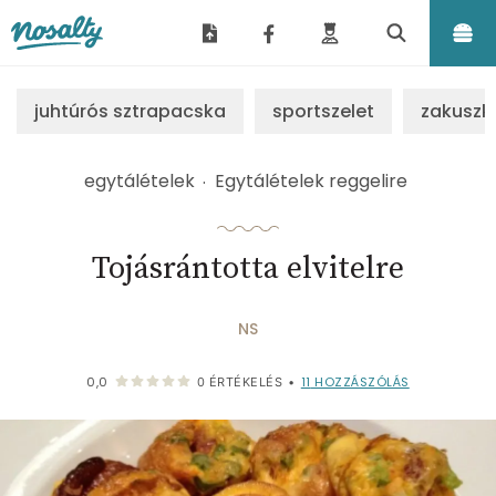
Nosalty
juhtúrós sztrapacska
sportszelet
zakuszk
egytálételek
Egytálételek reggelire
Tojásrántotta elvitelre
NS
11
HOZZÁSZÓLÁS
0,0
0
ÉRTÉKELÉS
•