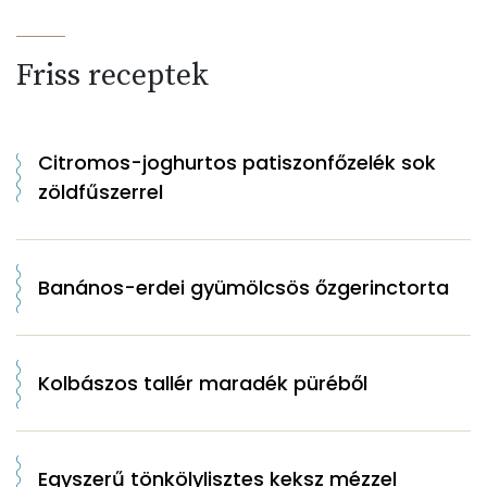
Friss receptek
Citromos-joghurtos patiszonfőzelék sok
zöldfűszerrel
Banános-erdei gyümölcsös őzgerinctorta
Kolbászos tallér maradék püréből
Egyszerű tönkölylisztes keksz mézzel