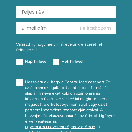
Saláták
Ratatouille
Almás-kéksajtos kukoricasaláta
Köretek
Mexikói kukoricasaláta
Reggeli receptek
Feliratkozom
További receptkategóriák
Válaszd ki, hogy melyik hírlevelünkre szeretnél
felíratkozni:
Napi hírlevél
Heti hírlevél
Hozzájárulok, hogy a Central Médiacsoport Zrt.
az általam szolgáltatott adatok és információk
alapján hírleveleket küldjön számomra és
közvetlen üzletszerzési céllal megkeressen a
megadott elérhetőségeimen saját vagy üzleti
partnerei személyre szabott ajánlataival. A
hozzájárulás visszavonása és az érintetti igények
érvényesítése az
Egyedi Adatkezelési Tájékoztatóban
írt