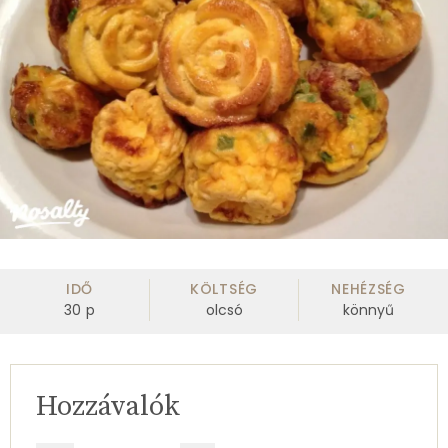
IDŐ
KÖLTSÉG
NEHÉZSÉG
30
p
olcsó
könnyű
Hozzávalók