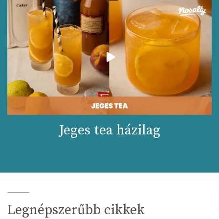
Jeges tea házilag
Legnépszerűbb cikkek