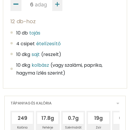
adag
12 db-hoz
10 db
tojás
4 csipet
ételízesítő
10 dkg
sajt
(reszelt)
10 dkg
kolbász
(vagy szalámi, paprika,
hagyma ízlés szerint)
TÁPANYAG ÉS KALÓRIA
249
17.8g
0.7g
19g
69g
Kalória
Fehérje
Szénhidrát
Zsír
Víz