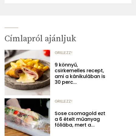
Címlapról ajánljuk
GRILLEZZ!
9 könnyű,
csirkemelles recept,
ami a kánikulában is
30 perc...
GRILLEZZ!
Sose csomagold ezt
a 6 ételt műanyag
fóliába, mert a...