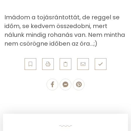
Zsír
Imádom a tojásrántottát, de reggel se
Összesen
19 g
időm, se kedvem összedobni, mert
Telített zsírsav
8 g
nálunk mindig rohanás van. Nem mintha
nem csörögne időben az óra...;)
Egyszeresen telítetlen zsírsav:
5 g
Többszörösen telítetlen zsírsav
2 g
Koleszterin
321 mg
Ásványi anyagok
Összesen
904 g
Cink
1 mg
Szelén
27 mg