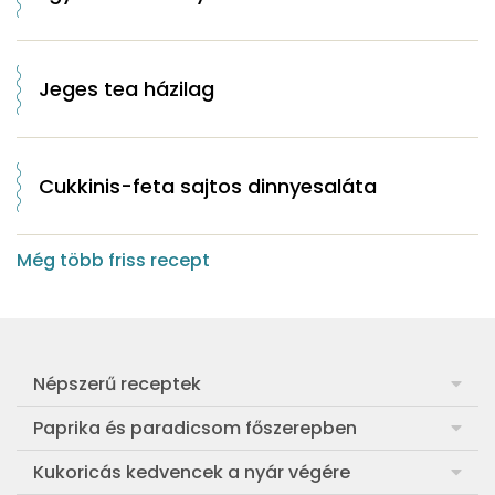
Jeges tea házilag
Cukkinis-feta sajtos dinnyesaláta
Még több friss recept
Népszerű receptek
Frankfurti leves
Paprika és paradicsom főszerepben
Egyszerű muffin
Pan con Tomate
Kukoricás kedvencek a nyár végére