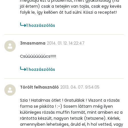
megoldja ezt a problémát, mert gyakorlatilag (ha
jól értem) csak a tetején van tojás, csak egy kevés
Cukor
0 mg
folyik le, így kellően át tud sülni. Köszi a receptet!
Élelmi rost
0 mg
1
hozzászólás
Víz
3masmama
2014. 01. 12. 14:22:47
Összesen
69 g
Csúúúúúúúúcs!!!!!
Vitaminok
1
hozzászólás
Összesen
0
Törölt felhasználó
2013. 04. 07. 9:54:05
A vitamin (RAE):
182 micro
Szia ! Hatalmas ötlet ! Gratulálok ! Viszont a rózsás
forma se piskóta ! :-) Sosem láttam még ilyen
B6 vitamin:
0 mg
különleges rózsás muffin formát, mint amiben ez a
rántotta készült, nagyon tetszik (tetszene). Kérlek,
B12 Vitamin:
1 micro
amennyiben lehetséges, áruld el, h hol vetted, vagy