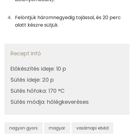
Összesen
249 kcal
Magnézium
Felöntjük háromnegyedig tojással, és 20 perc
TOP vitaminok
alatt készre sütjük.
Kolin:
E vitamin:
Recept infó
Riboflavin - B2 vitamin:
Előkészítés ideje
:
10 p
Lut-zea
Sütés ideje
:
20 p
A vitamin (RAE):
Sütés hőfoka
:
170 °C
Sütés módja
:
hőlégkeveréses
Fehérje
Összesen
17.8 g
nagyon gyors
magyar
vasárnapi ebéd