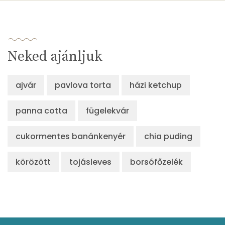
Neked ajánljuk
ajvár
pavlova torta
házi ketchup
panna cotta
fügelekvár
cukormentes banánkenyér
chia puding
körözött
tojásleves
borsófőzelék