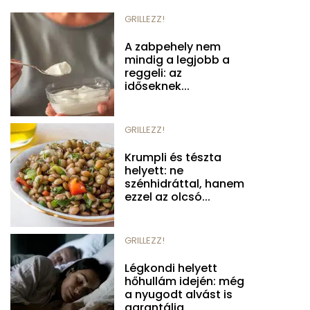
GRILLEZZ!
A zabpehely nem
mindig a legjobb a
reggeli: az
időseknek...
GRILLEZZ!
Krumpli és tészta
helyett: ne
szénhidráttal, hanem
ezzel az olcsó...
GRILLEZZ!
Légkondi helyett
hőhullám idején: még
a nyugodt alvást is
garantálja