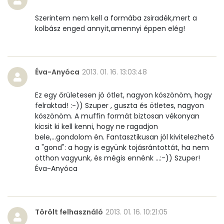
Retinol - A vitamin:
181 micro
Szerintem nem kell a formába zsiradék,mert a
kolbász enged annyit,amennyi éppen elég!
α-karotin
0 micro
β-karotin
5 micro
Éva-Anyóca
2013. 01. 16. 13:03:48
β-crypt
7 micro
Ez egy őrületesen jó ötlet, nagyon köszönöm, hogy
felraktad! :-)) Szuper , guszta és ötletes, nagyon
Likopin
0 micro
köszönöm. A muffin formát biztosan vékonyan
kicsit ki kell kenni, hogy ne ragadjon
Lut-zea
406 micro
bele,...gondolom én. Fantasztikusan jól kivitelezhető
a "gond": a hogy is együnk tojásrántottát, ha nem
otthon vagyunk, és mégis ennénk ...:-)) Szuper!
Összesen
249 kcal
Éva-Anyóca
Törölt felhasználó
2013. 01. 16. 10:21:05