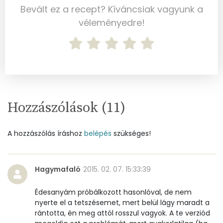
Bevált ez a recept? Kíváncsiak vagyunk a
véleményedre!
Kálcium
154 mg
Vas
1 mg
Magnézium
14 mg
Foszfor
220 mg
Hozzászólások (
11
)
Nátrium
487 mg
A hozzászólás íráshoz
belépés
szükséges!
Réz
0 mg
Mangán
0 mg
Hagymafaló
2015. 02. 07. 15:33:39
Szénhidrát
Édesanyám próbálkozott hasonlóval, de nem
nyerte el a tetszésemet, mert belül lágy maradt a
Összesen
0.7 g
rántotta, én meg attól rosszul vagyok. A te verziód