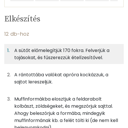
Egy
6
100
Elkészítés
adagban
adagban
grammban
TÁPANYAGTARTALOM
12 db-hoz
17%
1%
18%
Egy
6
100
Fehérje
Szénhidrát
Zsír
adagban
adagban
grammban
A sütőt előmelegítjük 170 fokra. Felverjük a
tojásokat, és fűszerezzük ételízesítővel.
12 db-hoz
17%
1%
18%
64%
Fehérje
Szénhidrát
Zsír
Víz
92g
tojás
115 kcal
A rántottába valókat apróra kockázzuk, a
TOP ásványi anyagok
sajtot lereszeljük.
0g
ételízesítő
0 kcal
Nátrium
17g
sajt
59 kcal
Muffinformákba elosztjuk a feldarabolt
Foszfor
kolbászt, zöldségeket, és megszórjuk sajttal.
17g
kolbász
75 kcal
Kálcium
Ahogy beleszórjuk a formába, mindegyik
muffinformának kb. a felét tölti ki (de nem kell
Szelén
belenyomkodni).