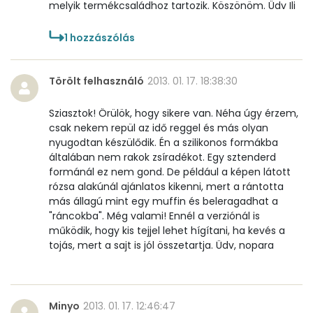
melyik termékcsaládhoz tartozik. Köszönöm. Üdv Ili
E vitamin:
1 mg
1
hozzászólás
C vitamin:
0 mg
D vitamin:
70 micro
Törölt felhasználó
2013. 01. 17. 18:38:30
K vitamin:
1 micro
Sziasztok! Örülök, hogy sikere van. Néha úgy érzem,
csak nekem repül az idő reggel és más olyan
nyugodtan készülődik. Én a szilikonos formákba
Tiamin - B1 vitamin:
0 mg
általában nem rakok zsíradékot. Egy sztenderd
formánál ez nem gond. De például a képen látott
Riboflavin - B2 vitamin:
0 mg
rózsa alakúnál ajánlatos kikenni, mert a rántotta
más állagú mint egy muffin és beleragadhat a
Niacin - B3 vitamin:
0 mg
"ráncokba". Még valami! Ennél a verziónál is
működik, hogy kis tejjel lehet hígítani, ha kevés a
Pantoténsav - B5 vitamin:
0 mg
tojás, mert a sajt is jól összetartja. Üdv, nopara
Folsav - B9-vitamin:
41 micro
Kolin:
240 mg
Minyo
2013. 01. 17. 12:46:47