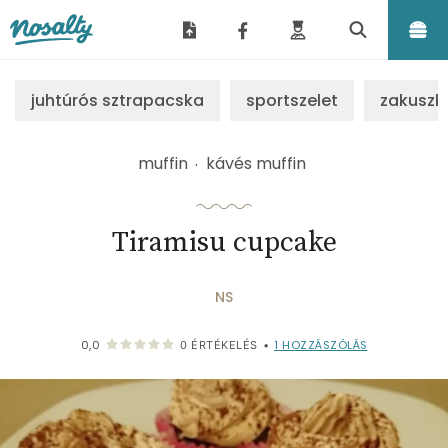
Nosalty
juhtúrós sztrapacska
sportszelet
zakuszk
muffin
kávés muffin
Tiramisu cupcake
NS
1
HOZZÁSZÓLÁS
0,0
0
ÉRTÉKELÉS
•