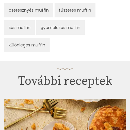
cseresznyés muffin
fűszeres muffin
sós muffin
gyümölcsös muffin
különleges muffin
További receptek