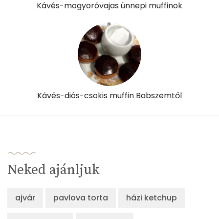
Kávés-mogyoróvajas ünnepi muffinok
α-karotin
0 micro
β-karotin
0 micro
β-crypt
2 micro
Likopin
0 micro
Kávés-diós-csokis muffin Babszemtől
Lut-zea
128 micro
Összesen
372 kcal
Neked ajánljuk
ajvár
pavlova torta
házi ketchup