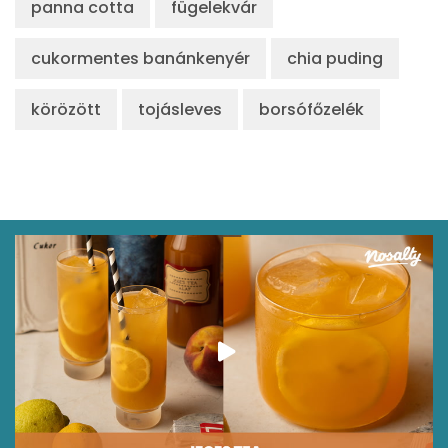
panna cotta
fügelekvár
cukormentes banánkenyér
chia puding
körözött
tojásleves
borsófőzelék