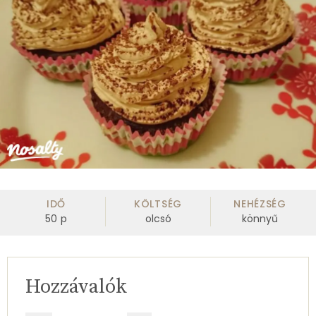
IDŐ
KÖLTSÉG
NEHÉZSÉG
50
p
olcsó
könnyű
Hozzávalók