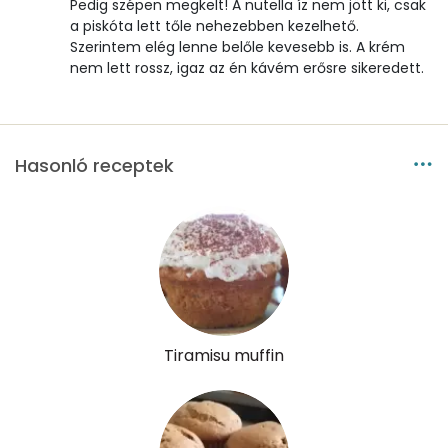
Élelmi rost
2 mg
Pedig szépen megkelt! A nutella íz nem jött ki, csak
a piskóta lett tőle nehezebben kezelhető.
Szerintem elég lenne belőle kevesebb is. A krém
Víz
nem lett rossz, igaz az én kávém erősre sikeredett.
Összesen
33.4 g
Hasonló receptek
Vitaminok
Összesen
0
A vitamin (RAE):
39 micro
B6 vitamin:
0 mg
Tiramisu muffin
B12 Vitamin:
0 micro
E vitamin:
1 mg