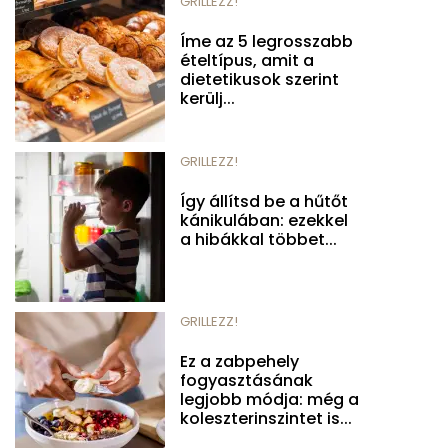
GRILLEZZ!
Íme az 5 legrosszabb
ételtípus, amit a
dietetikusok szerint
kerülj...
GRILLEZZ!
Így állítsd be a hűtőt
kánikulában: ezekkel
a hibákkal többet...
GRILLEZZ!
Ez a zabpehely
fogyasztásának
legjobb módja: még a
koleszterinszintet is...