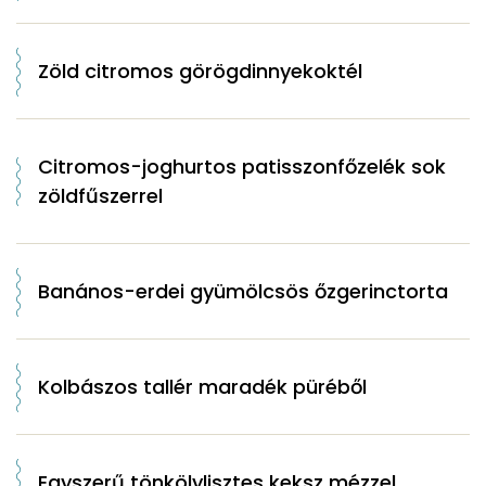
Zöld citromos görögdinnyekoktél
Citromos-joghurtos patisszonfőzelék sok
zöldfűszerrel
Banános-erdei gyümölcsös őzgerinctorta
Kolbászos tallér maradék püréből
Egyszerű tönkölylisztes keksz mézzel