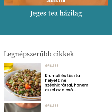
Jeges tea házilag
Legnépszerűbb cikkek
GRILLEZZ!
Krumpli és tészta
helyett: ne
szénhidráttal, hanem
ezzel az olcsó...
GRILLEZZ!