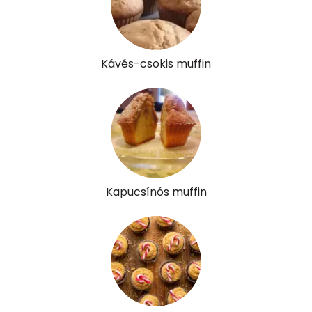
C vitamin:
0 mg
D vitamin:
20 micro
Kávés-csokis muffin
K vitamin:
0 micro
Tiamin - B1 vitamin:
0 mg
Riboflavin - B2 vitamin:
0 mg
Niacin - B3 vitamin:
1 mg
Kapucsínós muffin
Pantoténsav - B5 vitamin:
0 mg
Folsav - B9-vitamin:
20 micro
Kolin:
76 mg
Retinol - A vitamin:
39 micro