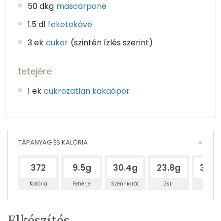
50 dkg
mascarpone
1.5 dl
feketekávé
3 ek
cukor
(szintén ízlés szerint)
tetejére
1 ek
cukrozatlan kakaópor
TÁPANYAG ÉS KALÓRIA
372
9.5g
30.4g
23.8g
33.4
Kalória
Fehérje
Szénhidrát
Zsír
Víz
Egy
12
100
Elkészítés