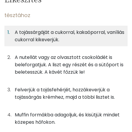
adagban
adagban
grammban
TÁPANYAGTARTALOM
tésztához
9%
31%
25%
Egy
12
100
Fehérje
Szénhidrát
Zsír
adagban
adagban
grammban
A tojássárgáját a cukorral, kakaóporral, vaníliás
cukorral kikeverjük.
tésztához
9%
31%
25%
34%
Fehérje
Szénhidrát
Zsír
Víz
28g
tojás
35 kcal
A nutellát vagy az olvasztott csokoládét is
TOP ásványi anyagok
beleforgatjuk. A liszt egy részét és a sütőport is
1g
cukor
3 kcal
Foszfor
beletesszük. A kávét főzzük le!
3g
cukrozatlan kakaópor
6 kcal
Nátrium
Felverjük a tojásfehérjét, hozzákeverjük a
1g
vaníliás cukor
3 kcal
Kálcium
tojássárgás krémhez, majd a többi lisztet is.
21g
finomliszt
76 kcal
Magnézium
Muffin formákba adagoljuk, és kisütjük mindet
13g
nutella
67 kcal
közepes hőfokon.
Szelén