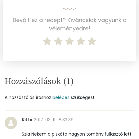
Vas
2 mg
Bevált ez a recept? Kíváncsiak vagyunk a
Magnézium
43 mg
véleményedre!
Foszfor
214 mg
Nátrium
121 mg
Réz
0 mg
Mangán
0 mg
Hozzászólások (
1
)
A hozzászólás íráshoz
belépés
szükséges!
Szénhidrát
Összesen
30.4 g
KifLii
2017. 03. 11. 18:33:39
Cukor
11 mg
Szia Nekem a piskóta nagyon tömény,fullasztó lett.