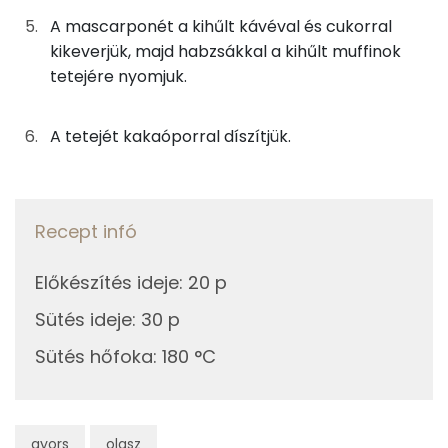
1g
sütőpor
1 kcal
TOP vitaminok
A mascarponét a kihűlt kávéval és cukorral
kikeverjük, majd habzsákkal a kihűlt muffinok
Kolin:
krémhez
tetejére nyomjuk.
Niacin - B3 vitamin:
42g
mascarpone
168 kcal
A tetejét kakaóporral díszítjük.
E vitamin:
13g
feketekávé
1 kcal
Riboflavin - B2 vitamin:
3g
cukor
10 kcal
Recept infó
Lut-zea
tetejére
Előkészítés ideje
:
20 p
Fehérje
1g
cukrozatlan kakaópor
2 kcal
Sütés ideje
:
30 p
Összesen
9.5 g
Sütés hőfoka
:
180 °C
Összesen
372 kcal
Zsír
gyors
Összesen
olasz
23.8 g