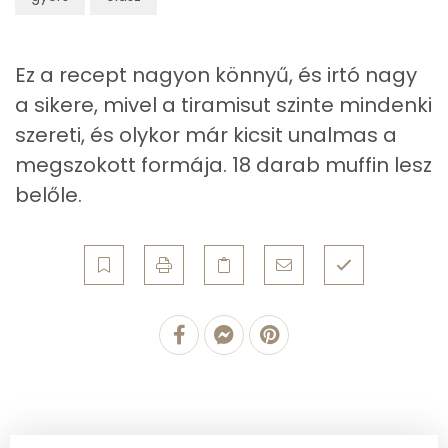
Telített zsírsav
6 g
Ez a recept nagyon könnyű, és irtó nagy
Egyszeresen telítetlen zsírsav:
1 g
a sikere, mivel a tiramisut szinte mindenki
szereti, és olykor már kicsit unalmas a
Többszörösen telítetlen zsírsav
1 g
megszokott formája. 18 darab muffin lesz
Koleszterin
90 mg
belőle.
Ásványi anyagok
Összesen
504.9 g
Cink
1 mg
Szelén
15 mg
Kálcium
108 mg