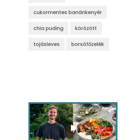
cukormentes banánkenyér
chia puding
körözött
tojásleves
borsófőzelék