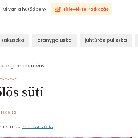
Mi van a hűtődben?
Hírlevél-feliratkozás
zakuszka
aranygaluska
juhtúrós puliszka
udingos sütemény
ölös süti
TraRita
77
HOZZÁSZÓLÁS
TÉKELÉS
•