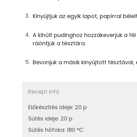
Kálcium
5g
cukrozatlan kakaópor
Kinyújtjuk az egyik lapot, papírral béle
Foszfor
0g
szódabikarbóna
Nátrium
63g
margarin
A kihűlt pudinghoz hozzákeverjük a fél l
ráöntjük a tésztára.
Magnézium
14g
tojás
Szelén
15g
tejföl
Bevonjuk a másik kinyújtott tésztával,
A krémhez
Fehérje
Recept infó
125g
tej
Összesen
Előkészítés ideje
:
20 p
50g
cukor
Sütés ideje
:
20 p
Zsír
23g
vaníliás pudingpor
Sütés hőfoka
:
180 °C
Összesen
3g
vaníliás cukor