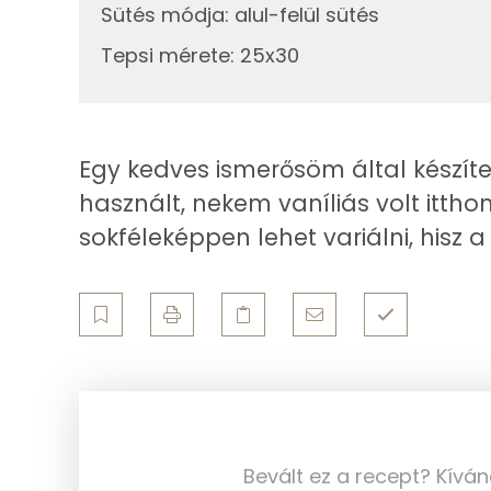
Sütés módja
:
alul-felül sütés
Telített zsírsav
125g
tejföl
Tepsi mérete
:
25x30
Egyszeresen telítetlen zsírsav:
Összesen
Többszörösen telítetlen zsírsav
Egy kedves ismerősöm által készíte
Koleszterin
használt, nekem vaníliás volt itthon
sokféleképpen lehet variálni, hisz
Ásványi anyagok
Összesen
Cink
Szelén
Kálcium
Bevált ez a recept? Kívá