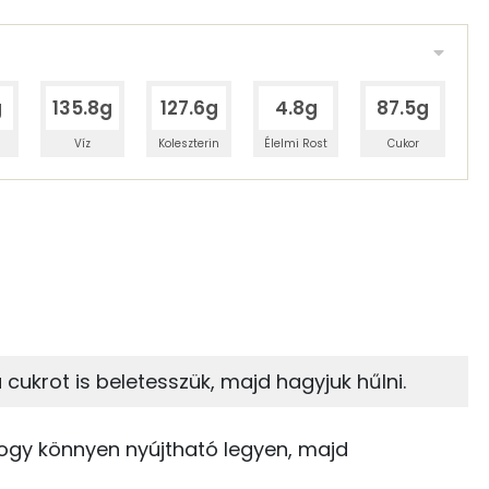
g
135.8g
127.6g
4.8g
87.5g
Víz
Koleszterin
Élelmi Rost
Cukor
 adagban
100 grammban
44%
19%
zénhidrát
Zsír
 adagban
100 grammban
19%
32%
 cukrot is beletesszük, majd hagyjuk hűlni.
Zsír
Víz
364 kcal
, hogy könnyen nyújtható legyen, majd
TOP vitaminok
97 kcal