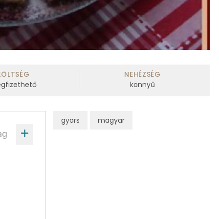
KÖLTSÉG
NEHÉZSÉG
gfizethető
könnyű
gyors
magyar
ag