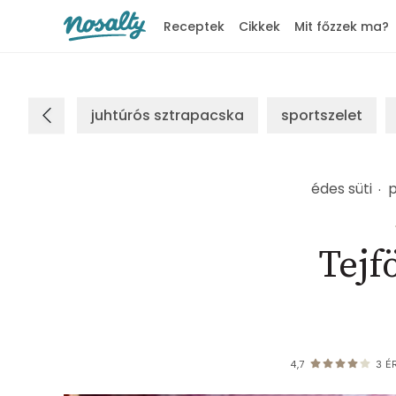
Receptek
Cikkek
Mit főzzek ma?
Nosalty
juhtúrós sztrapacska
sportszelet
édes süti
p
Tejf
4,7
3
ÉR