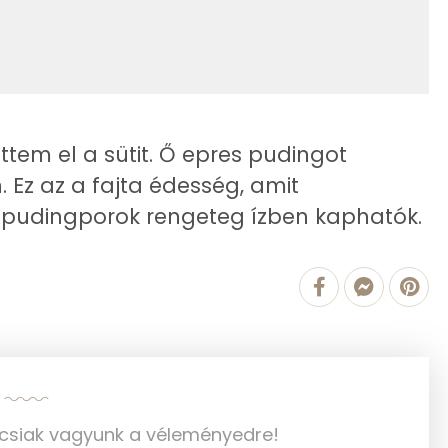
26 g
248 kcal
31 g
1575 kcal
17 g
ttem el a sütit. Ő epres pudingot
128 mg
. Ez az a fajta édesség, amit
 a pudingporok rengeteg ízben kaphatók.
841.4 g
2 mg
45 mg
315 mg
ncsiak vagyunk a véleményedre!