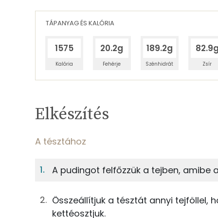
TÁPANYAG ÉS KALÓRIA
1575
20.2g
189.2g
82.9
Kalória
Fehérje
Szénhidrát
Zsír
Egy adagban
4
TÁPANYAGTARTALOM
Elkészítés
5%
Fehérje
S
Egy adagban
4
A tésztához
A tésztához
5%
44%
A pudingot felfőzzük a tejben, amibe a
Fehérje
Szénhidrát
100g
finomliszt
Összeállítjuk a tésztát annyi tejföllel
TOP ásványi anyagok
25g
porcukor
kettéosztjuk.