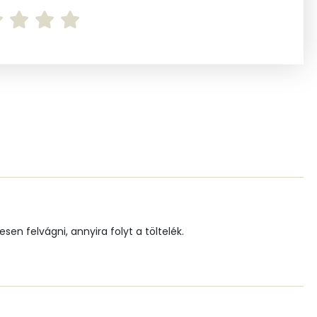
2 mg
65 mg
281 mg
130 mg
0 mg
1 mg
sen felvágni, annyira folyt a töltelék.
189.2 g
88 mg
5 mg