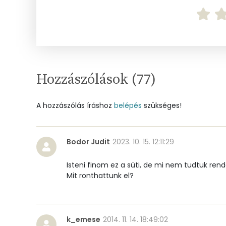
Vas
Magnézium
Foszfor
Nátrium
Hozzászólások (
77
)
Réz
A hozzászólás íráshoz
belépés
szükséges!
Mangán
Bodor Judit
2023. 10. 15. 12:11:29
Szénhidrát
Isteni finom ez a süti, de mi nem tudtuk rende
Összesen
Mit ronthattunk el?
Cukor
k_emese
2014. 11. 14. 18:49:02
Élelmi rost