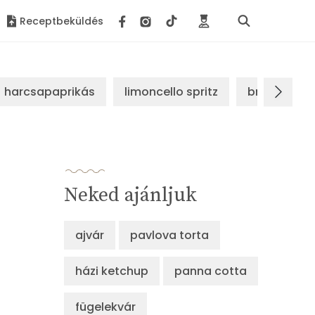
Receptbeküldés
harcsapaprikás
limoncello spritz
brassói sz
Neked ajánljuk
ajvár
pavlova torta
házi ketchup
panna cotta
fügelekvár