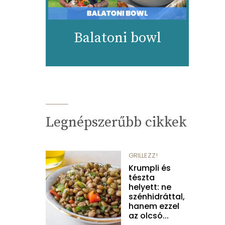
Balatoni bowl
Legnépszerűbb cikkek
GRILLEZZ!
Krumpli és
tészta
helyett: ne
szénhidráttal,
hanem ezzel
az olcsó...