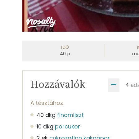
IDŐ
40
p
me
Hozzávalók
ad
A tésztához
40 dkg
finomliszt
10 dkg
porcukor
2 ek
cukrozatlan kakaópor