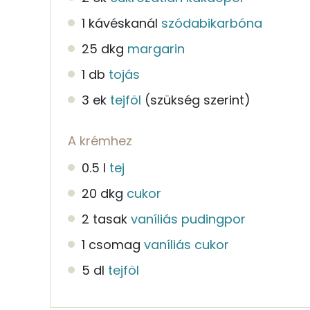
1 kávéskanál
szódabikarbóna
25 dkg
margarin
1 db
tojás
3 ek
tejföl
(szükség szerint)
A krémhez
0.5 l
tej
20 dkg
cukor
2 tasak
vaníliás pudingpor
1 csomag
vaníliás cukor
5 dl
tejföl