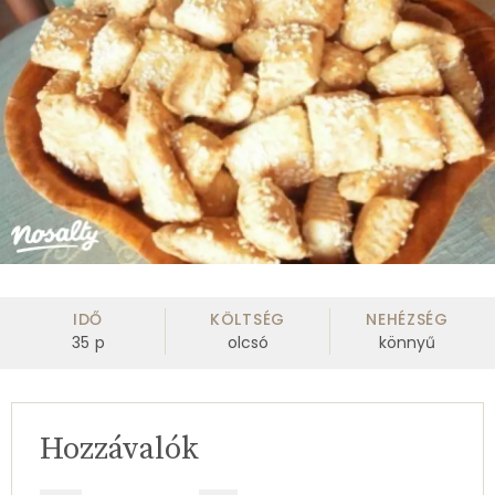
IDŐ
KÖLTSÉG
NEHÉZSÉG
35
p
olcsó
könnyű
Hozzávalók