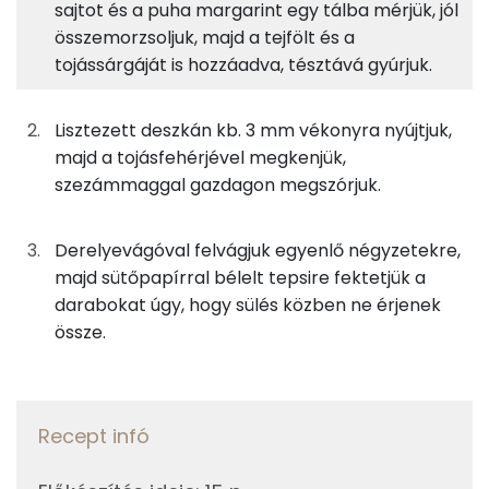
sajtot és a puha margarint egy tálba mérjük, jól
A tésztához
9%
36%
28%
26%
összemorzsoljuk, majd a tejfölt és a
Fehérje
Szénhidrát
Zsír
Víz
63g
margarin
448 kcal
tojássárgáját is hozzáadva, tésztává gyúrjuk.
TOP ásványi anyagok
125g
finomliszt
455 kcal
Nátrium
Lisztezett deszkán kb. 3 mm vékonyra nyújtjuk,
majd a tojásfehérjével megkenjük,
3g
sütőpor
2 kcal
Foszfor
szezámmaggal gazdagon megszórjuk.
30g
tejföl
59 kcal
Kálcium
Derelyevágóval felvágjuk egyenlő négyzetekre,
3g
só
0 kcal
Magnézium
majd sütőpapírral bélelt tepsire fektetjük a
darabokat úgy, hogy sülés közben ne érjenek
25g
sajt
88 kcal
Szelén
össze.
10g
tojássárgája
32 kcal
TOP vitaminok
Kolin:
0g
bors
0 kcal
Recept infó
E vitamin:
A tetejére