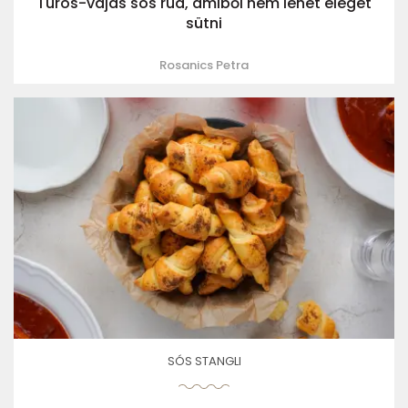
Túrós-vajas sós rúd, amiből nem lehet eleget
sütni
Rosanics Petra
SÓS STANGLI