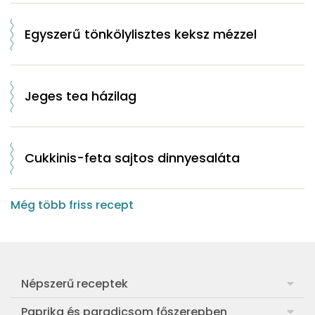
Egyszerű tönkölylisztes keksz mézzel
Jeges tea házilag
Cukkinis-feta sajtos dinnyesaláta
Még több friss recept
Népszerű receptek
Frankfurti leves
Paprika és paradicsom főszerepben