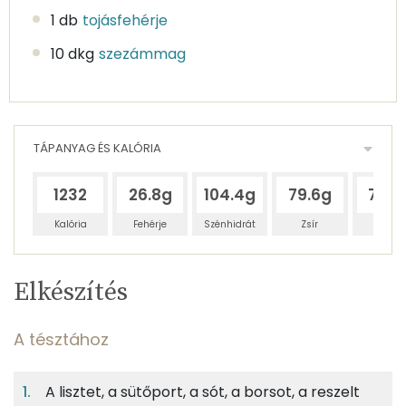
1 db
tojásfehérje
10 dkg
szezámmag
TÁPANYAG ÉS KALÓRIA
1232
26.8g
104.4g
79.6g
73.8
Kalória
Fehérje
Szénhidrát
Zsír
Víz
Egy
4
100
Elkészítés
adagban
adagban
grammban
TÁPANYAGTARTALOM
A tésztához
9%
36%
28%
Egy
4
100
Fehérje
Szénhidrát
Zsír
adagban
adagban
grammban
A lisztet, a sütőport, a sót, a borsot, a reszelt