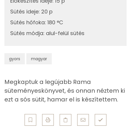
Előkészítés ideje
:
15 p
Niacin - B3 vitamin:
Sütés ideje
10g
tojásfehérje
:
20 p
5 kcal
A vitamin (RAE):
Sütés hőfoka
:
180 °C
25g
szezámmag
143 kcal
Retinol - A vitamin:
Sütés módja
:
alul-felül sütés
Összesen
1232 kcal
Fehérje
gyors
magyar
Összesen
26.8 g
Zsír
Megkaptuk a legújabb Rama
süteményeskönyvet, és onnan néztem ki
Összesen
79.6 g
ezt a sós sütit, hamar el is készítettem.
Telített zsírsav
20 g
Egyszeresen telítetlen zsírsav:
34 g