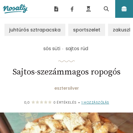
Nosalty
juhtúrós sztrapacska
sportszelet
zakuszk
sós süti
sajtos rúd
Sajtos-szezámmagos ropogós
esztersilver
1
HOZZÁSZÓLÁS
0,0
0
ÉRTÉKELÉS
•