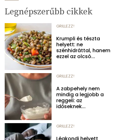
Legnépszerűbb cikkek
GRILLEZZ!
Krumpli és tészta
helyett: ne
szénhidráttal, hanem
ezzel az olcsó...
GRILLEZZ!
A zabpehely nem
mindig a legjobb a
reggeli: az
időseknek...
GRILLEZZ!
Légkondi helyett