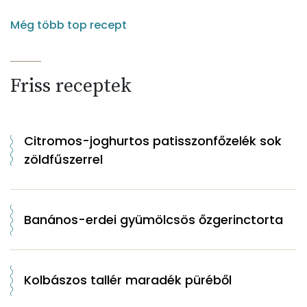
Még több top recept
Friss receptek
Citromos-joghurtos patisszonfőzelék sok
zöldfűszerrel
Banános-erdei gyümölcsös őzgerinctorta
Kolbászos tallér maradék püréből