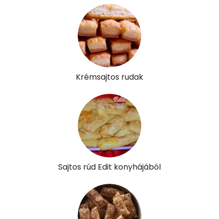
Vitaminok
Összesen
0
A vitamin (RAE):
666 micro
Krémsajtos rudak
B6 vitamin:
0 mg
B12 Vitamin:
1 micro
E vitamin:
6 mg
C vitamin:
0 mg
Sajtos rúd Edit konyhájából
D vitamin:
27 micro
K vitamin:
60 micro