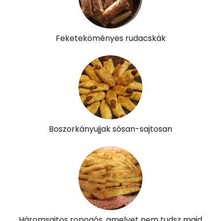
Tiamin - B1 vitamin:
0 mg
Riboflavin - B2 vitamin:
0 mg
Feketeköményes rudacskák
Niacin - B3 vitamin:
3 mg
Pantoténsav - B5 vitamin:
0 mg
Folsav - B9-vitamin:
79 micro
Kolin:
119 mg
Boszorkányujjak sósan-sajtosan
Retinol - A vitamin:
632 micro
α-karotin
4 micro
β-karotin
406 micro
β-crypt
4 micro
Háromsajtos ropogós, amelyet nem tudsz majd