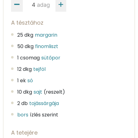
adag
A tésztához
25 dkg
margarin
50 dkg
finomliszt
1 csomag
sütőpor
12 dkg
tejföl
1 ek
só
10 dkg
sajt
(reszelt)
2 db
tojássárgája
bors
ízlés szerint
A tetejére