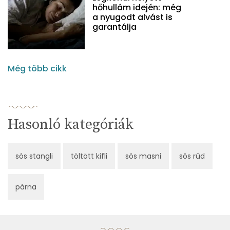
hőhullám idején: még
a nyugodt alvást is
garantálja
Még több cikk
Hasonló kategóriák
sós stangli
töltött kifli
sós masni
sós rúd
párna