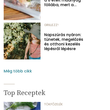
a 6 ételt műanyag
fóliába, mert a...
GRILLEZZ!
Napszúrás nyáron:
tünetek, megelőzés
és otthoni kezelés
lépésről lépésre
Még több cikk
Top Receptek
TÖKFŐZELÉK