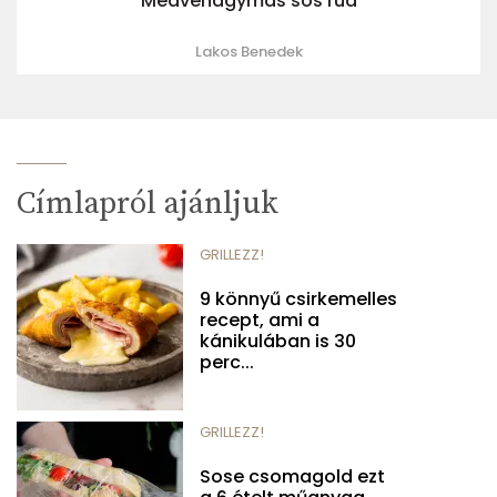
Medvehagymás sós rúd
Lakos Benedek
Címlapról ajánljuk
GRILLEZZ!
9 könnyű csirkemelles
recept, ami a
kánikulában is 30
perc...
GRILLEZZ!
Sose csomagold ezt