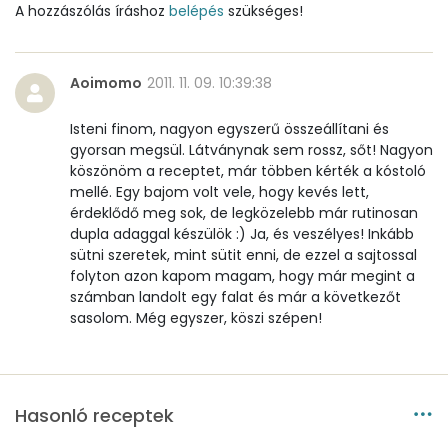
A hozzászólás íráshoz
belépés
szükséges!
Nátrium
1473 mg
Réz
1 mg
Aoimomo
2011. 11. 09. 10:39:38
Mangán
1 mg
Isteni finom, nagyon egyszerű összeállítani és
gyorsan megsül. Látványnak sem rossz, sőt! Nagyon
köszönöm a receptet, már többen kérték a kóstoló
Szénhidrát
mellé. Egy bajom volt vele, hogy kevés lett,
érdeklődő meg sok, de legközelebb már rutinosan
dupla adaggal készülök :) Ja, és veszélyes! Inkább
Összesen
104.4 g
sütni szeretek, mint sütit enni, de ezzel a sajtossal
folyton azon kapom magam, hogy már megint a
Cukor
2 mg
számban landolt egy falat és már a következőt
sasolom. Még egyszer, köszi szépen!
Élelmi rost
6 mg
Víz
Hasonló receptek
Összesen
73.8 g