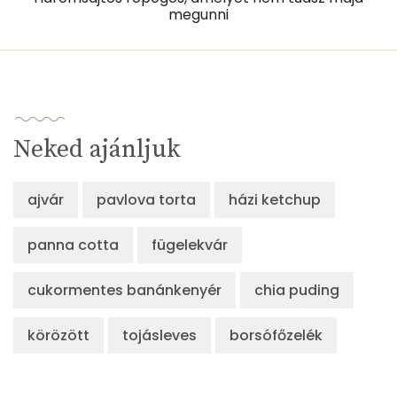
megunni
Likopin
0 micro
Lut-zea
133 micro
Összesen
1232 kcal
Neked ajánljuk
ajvár
pavlova torta
házi ketchup
panna cotta
fügelekvár
cukormentes banánkenyér
chia puding
körözött
tojásleves
borsófőzelék