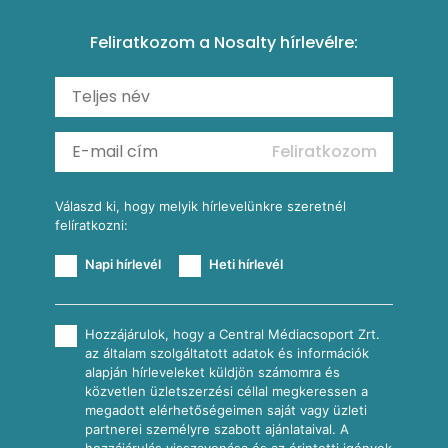
Amerikai palacsinta
Paprikás-juhtúrós hajtovány
Csirkés-kukoricás pite
Tésztareceptek
Feliratkozom a Nosalty hírlevélre:
Carbonara
Shakshuka
Mexikói húsleves kukorica salsával
Saláták
Ratatouille
Almás-kéksajtos kukoricasaláta
Köretek
Mexikói kukoricasaláta
Reggeli receptek
Feliratkozom
További receptkategóriák
Válaszd ki, hogy melyik hírlevelünkre szeretnél
felíratkozni:
Napi hírlevél
Heti hírlevél
Hozzájárulok, hogy a Central Médiacsoport Zrt.
az általam szolgáltatott adatok és információk
alapján hírleveleket küldjön számomra és
közvetlen üzletszerzési céllal megkeressen a
megadott elérhetőségeimen saját vagy üzleti
partnerei személyre szabott ajánlataival. A
hozzájárulás visszavonása és az érintetti igények