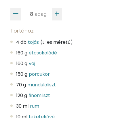
adag
Tortához
4 db
tojás
(L-es méretű)
160 g
étcsokoládé
160 g
vaj
150 g
porcukor
70 g
mandulaliszt
120 g
finomliszt
30 ml
rum
10 ml
feketekávé