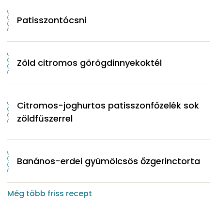
Patisszontócsni
Zöld citromos görögdinnyekoktél
Citromos-joghurtos patisszonfőzelék sok
zöldfűszerrel
Banános-erdei gyümölcsös őzgerinctorta
Még több friss recept