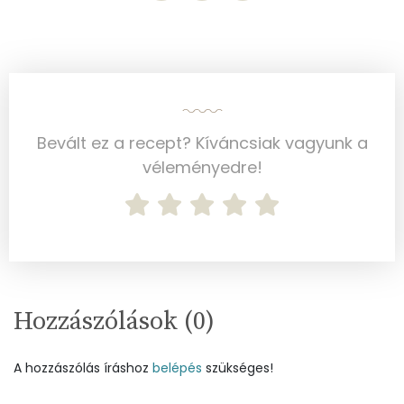
Víz
Összesen
32 g
Bevált ez a recept? Kíváncsiak vagyunk a
Vitaminok
véleményedre!
Összesen
0
A vitamin (RAE):
253 micro
B6 vitamin:
0 mg
B12 Vitamin:
0 micro
Hozzászólások (
0
)
E vitamin:
2 mg
A hozzászólás íráshoz
belépés
szükséges!
C vitamin:
0 mg