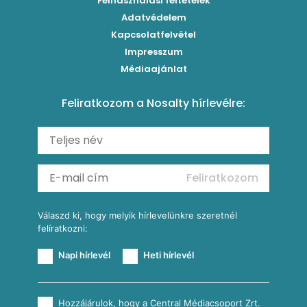
Felhasználási feltételek
Paradicsomos húsgombóc
Klasszikus paprikás krumpli
Grillezettkukorica-saláta fűszeres garnélanyársakkal
Egytálételek
Adatvédelem
Brassói
Szaftos paprikás csirke
Kapcsolatfelvétel
Kukoricás-újhagymás lepény
Levesek
Impresszum
Roston csirkemell
Sült paprikás alfredo
Kukoricás tortilla
Torták
Médiaajánlat
Amerikai palacsinta
Paprikás-juhtúrós hajtovány
Csirkés-kukoricás pite
Tésztareceptek
Feliratkozom a Nosalty hírlevélre:
Carbonara
Shakshuka
Mexikói húsleves kukorica salsával
Saláták
Ratatouille
Almás-kéksajtos kukoricasaláta
Köretek
Mexikói kukoricasaláta
Reggeli receptek
Feliratkozom
További receptkategóriák
Válaszd ki, hogy melyik hírlevelünkre szeretnél
felíratkozni:
Napi hírlevél
Heti hírlevél
Hozzájárulok, hogy a Central Médiacsoport Zrt.