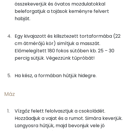
összekeverjük és óvatos mozdulatokkal
Kolin:
beleforgatjuk a tojások keményre felvert
1g
feketekávé
0 kcal
habját.
E vitamin:
Máz
Egy kivajazott és kilisztezett tortaformába (22
Niacin - B3 vitamin:
19g
étcsokoládé
102 kcal
cm átmérőjű kör) simítjuk a masszát.
A vitamin (RAE):
Előmelegített 180 fokos sütőben kb. 25 – 30
4g
rum
9 kcal
percig sütjük. Végezzünk tűpróbát!
Retinol - A vitamin:
11g
vaj
81 kcal
Ha kész, a formában hűtjük hidegre.
Fehérje
3g
mandulapehely
15 kcal
Máz
Összesen
10.5 g
Összesen
656 kcal
Vízgőz felett felolvasztjuk a csokoládét.
Zsír
Hozzáadjuk a vajat és a rumot. Simára keverjük.
Összesen
42.3 g
Langyosra hűtjük, majd bevonjuk vele jó