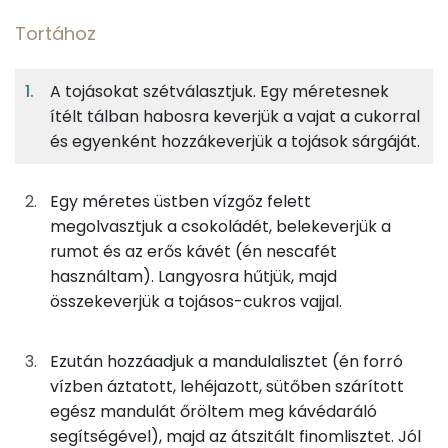
Tortához
7%
40%
30%
Egy
8
100
Fehérje
Szénhidrát
Zsír
adagban
adagban
grammban
A tojásokat szétválasztjuk. Egy méretesnek
ítélt tálban habosra keverjük a vajat a cukorral
Tortához
7%
40%
30%
23%
és egyenként hozzákeverjük a tojások sárgáját.
Fehérje
Szénhidrát
Zsír
Víz
28g
tojás
35 kcal
TOP ásványi anyagok
Egy méretes üstben vízgőz felett
20g
étcsokoládé
109 kcal
Foszfor
megolvasztjuk a csokoládét, belekeverjük a
rumot és az erős kávét (én nescafét
20g
vaj
143 kcal
Magnézium
használtam). Langyosra hűtjük, majd
összekeverjük a tojásos-cukros vajjal.
19g
porcukor
73 kcal
Kálcium
9g
mandulaliszt
25 kcal
Nátrium
Ezután hozzáadjuk a mandulalisztet (én forró
vízben áztatott, lehéjazott, sütőben szárított
15g
finomliszt
55 kcal
Szelén
egész mandulát őröltem meg kávédaráló
segítségével), majd az átszitált finomlisztet. Jól
4g
rum
9 kcal
TOP vitaminok