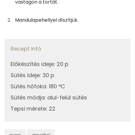
vastagon a tortát.
Telített zsírsav
24 g
Mandulapehellyel díszítjük.
Egyszeresen telítetlen zsírsav:
13 g
Többszörösen telítetlen zsírsav
2 g
Recept infó
Koleszterin
160 mg
Előkészítés ideje
:
20 p
Ásványi anyagok
Sütés ideje
:
30 p
Összesen
356.2 g
Sütés hőfoka
:
180 °C
Cink
1 mg
Sütés módja
:
alul-felül sütés
Tepsi mérete
:
22
Szelén
14 mg
Kálcium
51 mg
gyors
amerikai