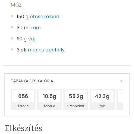
Máz
150 g
étcsokoládé
30 ml
rum
90 g
vaj
3 ek
mandulapehely
TÁPANYAG ÉS KALÓRIA
656
10.5g
55.2g
42.3g
32g
Kalória
Fehérje
Szénhidrát
Zsír
Víz
Egy
8
100
Elkészítés
adagban
adagban
grammban
TÁPANYAGTARTALOM