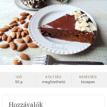
IDŐ
KÖLTSÉG
NEHÉZSÉG
50
p
megfizethető
közepes
Hozzávalók