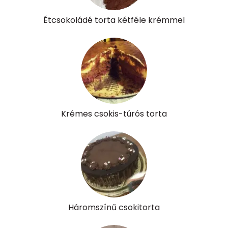
Étcsokoládé torta kétféle krémmel
β-karotin
60 micro
β-crypt
3 micro
Likopin
0 micro
Lut-zea
136 micro
Krémes csokis-túrós torta
Összesen
656 kcal
Háromszínű csokitorta