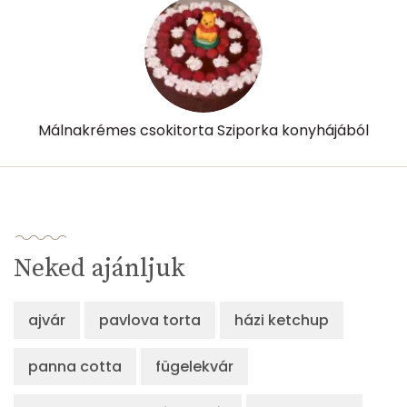
Málnakrémes csokitorta Sziporka konyhájából
Neked ajánljuk
ajvár
pavlova torta
házi ketchup
panna cotta
fügelekvár