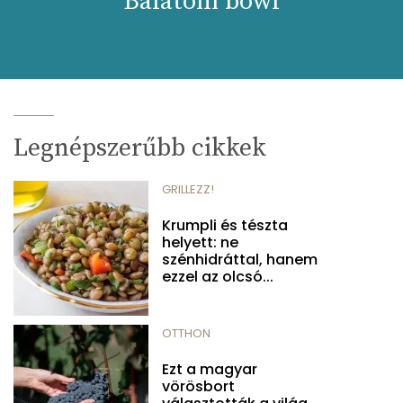
Balatoni bowl
Legnépszerűbb cikkek
GRILLEZZ!
Krumpli és tészta
helyett: ne
szénhidráttal, hanem
ezzel az olcsó...
OTTHON
Ezt a magyar
vörösbort