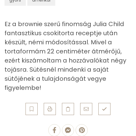
Vas
4 mg
Magnézium
71 mg
Ez a brownie szerű finomság Julia Child
Foszfor
165 mg
fantasztikus csokitorta receptje után
készült, némi módosítással. Mivel a
Nátrium
48 mg
tortaformám 22 centiméter átmérőjű,
Réz
0 mg
ezért kiszámoltam a hozzávalókat négy
tojásra. Sütésnél mindenki a saját
Mangán
1 mg
sütőjének a tulajdonságát vegye
figyelembe!
Szénhidrát
Összesen
55.2 g
Cukor
38 mg
Élelmi rost
6 mg