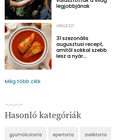
választották a világ
legjobbjának
GRILLEZZ!
31 szezonális
augusztusi recept,
amitől sokkal szebb
lesz a nyár...
Még több cikk
Hasonló kategóriák
gyümölcstorta
epertorta
zselétorta