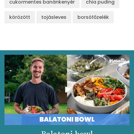
cukormentes banánkenyér
chia puding
körözött
tojásleves
borsófőzelék