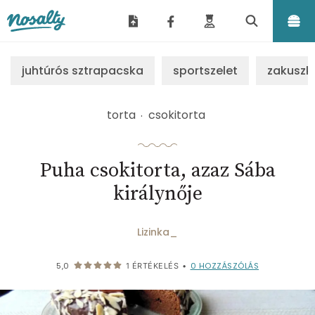
Nosalty
juhtúrós sztrapacska
sportszelet
zakuszk
torta
csokitorta
Puha csokitorta, azaz Sába
királynője
Lizinka_
0
HOZZÁSZÓLÁS
5,0
1
ÉRTÉKELÉS
•