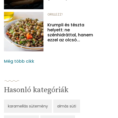
GRILLEZZ!
Krumpli és tészta
helyett: ne
szénhidráttal, hanem
ezzel az olcsó...
Még több cikk
Hasonló kategóriák
karamellás sütemény
almás süti