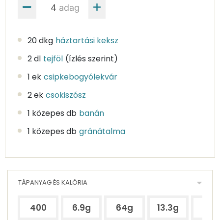
adag
20 dkg
háztartási keksz
2 dl
tejföl
(ízlés szerint)
1 ek
csipkebogyólekvár
2 ek
csokiszósz
1 közepes db
banán
1 közepes db
gránátalma
TÁPANYAG ÉS KALÓRIA
400
6.9g
64g
13.3g
91.1