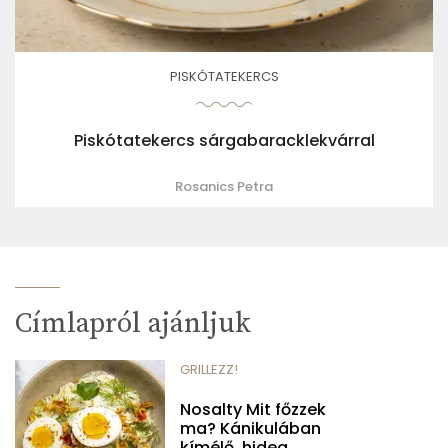
PISKÓTATEKERCS
Piskótatekercs sárgabaracklekvárral
Rosanics Petra
Címlapról ajánljuk
GRILLEZZ!
Nosalty Mit főzzek
ma? Kánikulában
kímélő, hideg