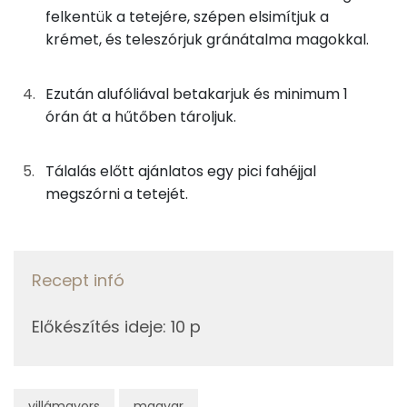
Magnézium
75g
gránátalma
35 kcal
felkentük a tetejére, szépen elsimítjuk a
krémet, és teleszórjuk gránátalma magokkal.
Szelén
Összesen
400 kcal
TOP vitaminok
Ezután alufóliával betakarjuk és minimum 1
órán át a hűtőben tároljuk.
Kolin:
C vitamin:
Tálalás előtt ajánlatos egy pici fahéjjal
megszórni a tetejét.
E vitamin:
Niacin - B3 vitamin:
Recept infó
B6 vitamin:
Előkészítés ideje
:
10 p
Fehérje
Összesen
6.9 g
villámgyors
magyar