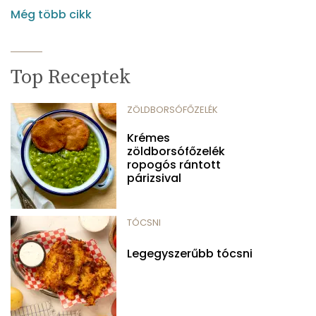
Még több cikk
Top Receptek
ZÖLDBORSÓFŐZELÉK
Krémes
zöldborsófőzelék
ropogós rántott
párizsival
TÓCSNI
Legegyszerűbb tócsni