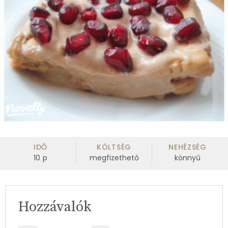
IDŐ
KÖLTSÉG
NEHÉZSÉG
10
p
megfizethető
könnyű
Hozzávalók