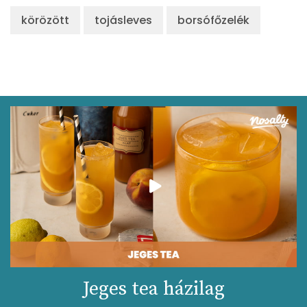
körözött
tojásleves
borsófőzelék
Jeges tea házilag