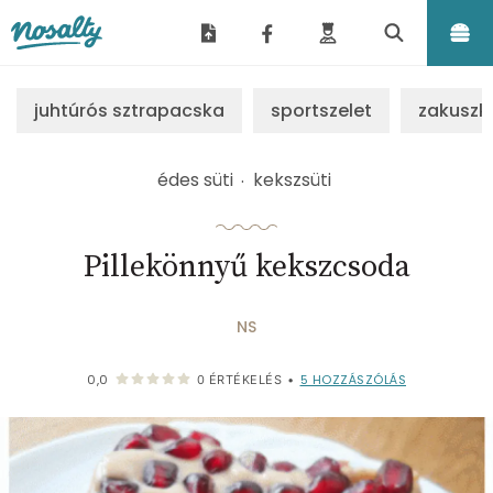
Nosalty
juhtúrós sztrapacska
sportszelet
zakuszk
édes süti
kekszsüti
Pillekönnyű kekszcsoda
NS
5
HOZZÁSZÓLÁS
0,0
0
ÉRTÉKELÉS
•