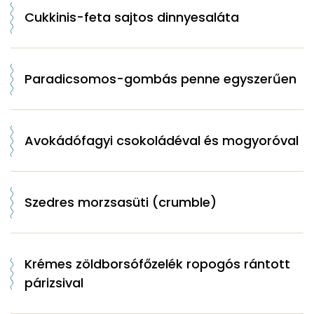
Cukkinis-feta sajtos dinnyesaláta
Paradicsomos-gombás penne egyszerűen
Avokádófagyi csokoládéval és mogyoróval
Szedres morzsasüti (crumble)
Krémes zöldborsófőzelék ropogós rántott
párizsival