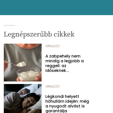
Legnépszerűbb cikkek
GRILLEZZ!
A zabpehely nem
mindig a legjobb a
reggeli: az
időseknek...
GRILLEZZ!
Légkondi helyett
hőhullám idején: még
a nyugodt alvást is
garantálja