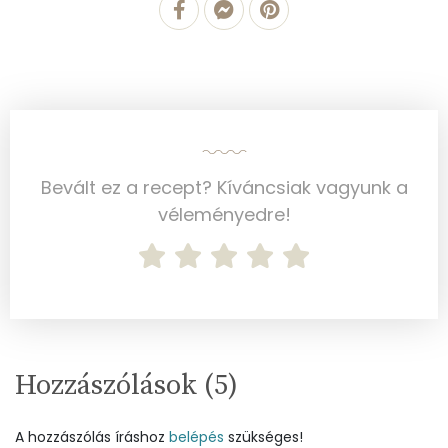
Szelén
3 mg
Kálcium
58 mg
Vas
0 mg
Magnézium
22 mg
Bevált ez a recept? Kíváncsiak vagyunk a
Foszfor
69 mg
véleményedre!
Nátrium
174 mg
Réz
0 mg
Mangán
0 mg
Hozzászólások (
5
)
Szénhidrát
A hozzászólás íráshoz
belépés
szükséges!
Összesen
64 g