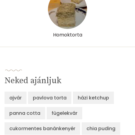
Homoktorta
Neked ajánljuk
ajvár
pavlova torta
házi ketchup
panna cotta
fügelekvár
cukormentes banánkenyér
chia puding