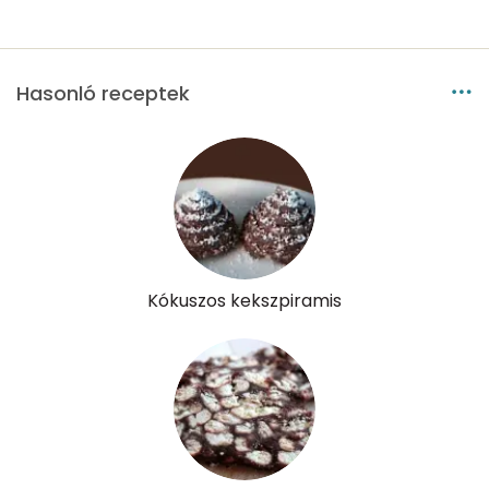
E vitamin:
0 mg
Hasonló receptek
C vitamin:
7 mg
D vitamin:
0 micro
K vitamin:
8 micro
Tiamin - B1 vitamin:
0 mg
Riboflavin - B2 vitamin:
0 mg
Kókuszos kekszpiramis
Niacin - B3 vitamin:
0 mg
Pantoténsav - B5 vitamin:
0 mg
Folsav - B9-vitamin:
24 micro