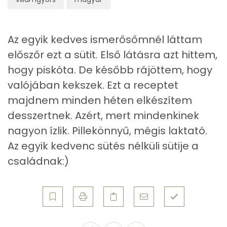
Zsír
Az egyik kedves ismerősőmnél láttam
Összesen
13.3 g
előszőr ezt a sütit. Első látásra azt hittem,
Telített zsírsav
7 g
hogy piskóta. De később rájöttem, hogy
valójában kekszek. Ezt a receptet
Egyszeresen telítetlen zsírsav:
2 g
majdnem minden héten elkészítem
Többszörösen telítetlen zsírsav
0 g
desszertnek. Azért, mert mindenkinek
nagyon ízlik. Pillekönnyű, mégis laktató.
Koleszterin
30 mg
Az egyik kedvenc sütés nélküli sütije a
családnak:)
Ásványi anyagok
Összesen
326.2 g
Cink
0 mg