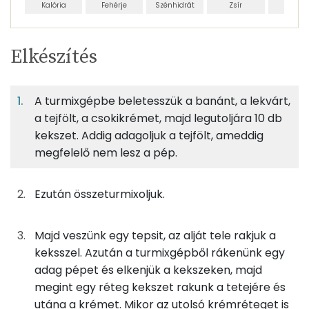
Kalória
Fehérje
Szénhidrát
Zsír
Víz
Egy
4
100
Elkészítés
adagban
adagban
grammban
TÁPANYAGTARTALOM
A turmixgépbe beletesszük a banánt, a lekvárt,
4%
37%
7%
Egy
4
100
Fehérje
Szénhidrát
Zsír
adagban
adagban
grammban
a tejfölt, a csokikrémet, majd legutoljára 10 db
kekszet. Addig adagoljuk a tejfölt, ameddig
megfelelő nem lesz a pép.
4%
37%
7%
52%
50g
háztartási keksz
210 kcal
Fehérje
Szénhidrát
Zsír
Víz
TOP ásványi anyagok
50g
tejföl
99 kcal
Ezután összeturmixoljuk.
Nátrium
5g
csipkebogyólekvár
14 kcal
Majd veszünk egy tepsit, az alját tele rakjuk a
Foszfor
keksszel. Azután a turmixgépből rákenünk egy
8g
csokiszósz
21 kcal
adag pépet és elkenjük a kekszeken, majd
Kálcium
megint egy réteg kekszet rakunk a tetejére és
38g
banán
21 kcal
utána a krémet. Mikor az utolsó krémréteget is