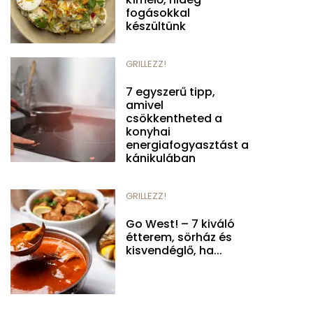
fogásokkal
készültünk
GRILLEZZ!
7 egyszerű tipp,
amivel
csökkentheted a
konyhai
energiafogyasztást a
kánikulában
GRILLEZZ!
Go West! – 7 kiváló
étterem, sörház és
kisvendéglő, ha...