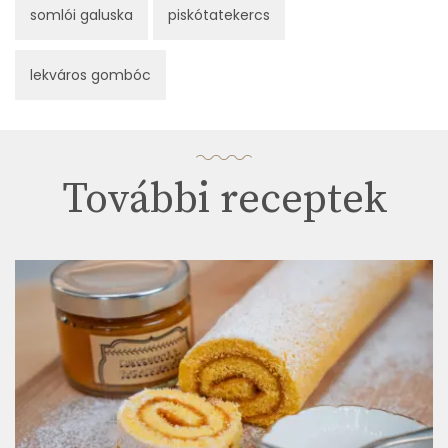
somlói galuska
piskótatekercs
lekváros gombóc
További receptek