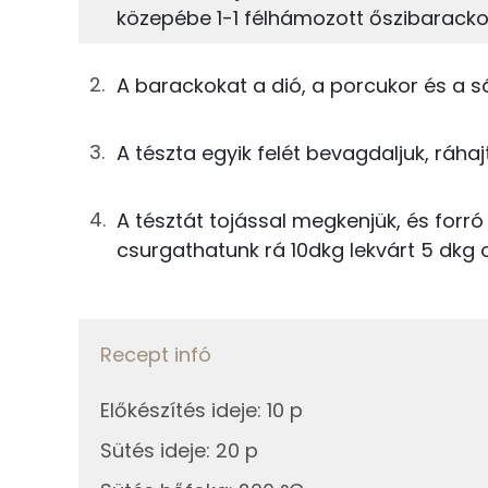
közepébe 1-1 félhámozott őszibaracko
4%
26%
69g
leveles tészta
Fehérje
Szénhidrát
191g
őszibarack
A barackokat a dió, a porcukor és a s
TOP ásványi anyagok
25g
dió
A tészta egyik felét bevagdaljuk, ráhaj
Nátrium
25g
porcukor
Foszfor
A tésztát tojással megkenjük, és forr
13g
sárgabaracklekvár
csurgathatunk rá 10dkg lekvárt 5 dkg o
Magnézium
14g
tojás
Kálcium
Összesen
Szelén
Recept infó
Előkészítés ideje
:
10 p
Sütés ideje
:
20 p
Fehérje