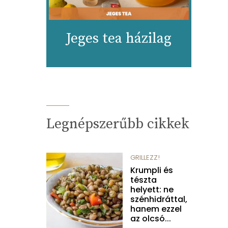
Jeges tea házilag
Legnépszerűbb cikkek
GRILLEZZ!
Krumpli és
tészta
helyett: ne
szénhidráttal,
hanem ezzel
az olcsó...