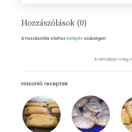
Cink
Szelén
Hozzászólások (
0
)
Kálcium
A hozzászólás íráshoz
belépés
szükséges!
Vas
Magnézium
A témában még ne
Foszfor
Hasonló receptek
Nátrium
Réz
Mangán
Szénhidrát