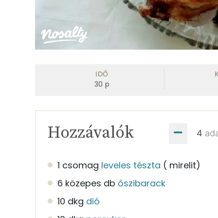
IDŐ
30
p
Hozzávalók
ad
1 csomag
leveles tészta
( mirelit)
6 közepes db
őszibarack
10 dkg
dió