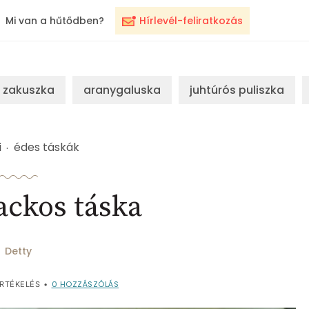
Mi van a hűtődben?
Hírlevél-feliratkozás
zakuszka
aranygaluska
juhtúrós puliszka
i
édes táskák
ackos táska
Detty
0
HOZZÁSZÓLÁS
RTÉKELÉS
•