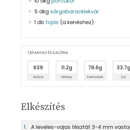
10 dkg
porcukor
5 dkg
sárgabaracklekvár
1 db
tojás
(a kenéshez)
TÁPANYAG ÉS KALÓRIA
639
11.2g
78.6g
33.7
Kalória
Fehérje
Szénhidrát
Zsír
Egy adagban
4
TÁPANYAGTARTALOM
Elkészítés
4%
Fehérje
S
Egy adagban
4
A leveles-vajas tésztát 3-4 mm vastag