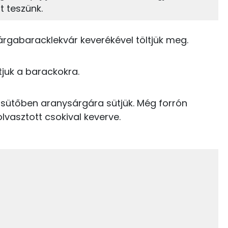
t teszünk.
11%
59%
255 kcal
Zsír
Víz
71 kcal
árgabaracklekvár keverékével töltjük meg.
TOP vitaminok
164 kcal
tjuk a barackokra.
Kolin:
97 kcal
C vitamin:
ó sütőben aranysárgára sütjük. Még forrón
35 kcal
lvasztott csokival keverve.
Niacin - B3 vitamin:
17 kcal
E vitamin:
β-karotin
639 kcal