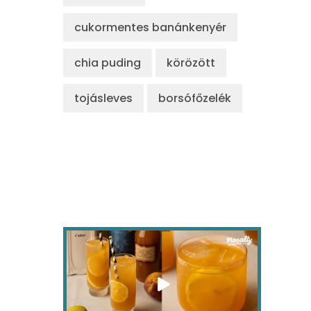
cukormentes banánkenyér
chia puding
körözött
tojásleves
borsófőzelék