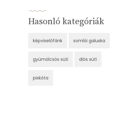
Hasonló kategóriák
képviselőfánk
somlói galuska
gyümölcsös süti
diós süti
piskóta