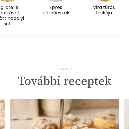
gliatelle -
Epres
Vira túrós
78.6 g
icottával
párnácskák
táskája
tött nápolyi
48 mg
süti
5 mg
176.6 g
További receptek
0
49 micro
0 mg