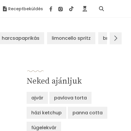
Receptbeküldés
harcsapaprikás
limoncello spritz
brassói sz
Neked ajánljuk
ajvár
pavlova torta
házi ketchup
panna cotta
fügelekvár