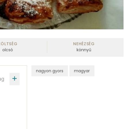
KÖLTSÉG
NEHÉZSÉG
olcsó
könnyű
nagyon gyors
magyar
ag