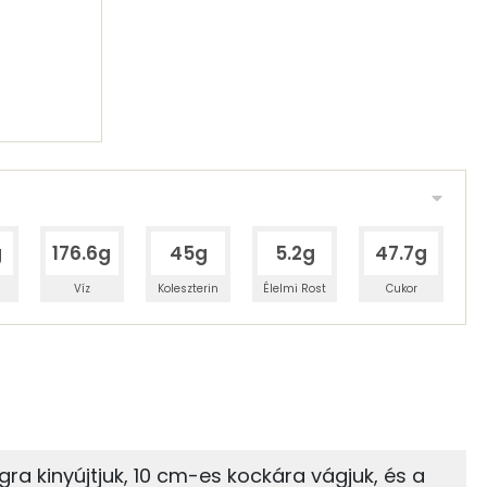
g
176.6g
45g
5.2g
47.7g
Víz
Koleszterin
Élelmi Rost
Cukor
 adagban
100 grammban
26%
11%
zénhidrát
Zsír
 adagban
100 grammban
ra kinyújtjuk, 10 cm-es kockára vágjuk, és a