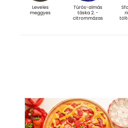
Leveles
Túrós-almás
Sfo
Összesen
meggyes
táska 2. -
r
citrommázas
töl
Cukor
Élelmi rost
Víz
Összesen
Vitaminok
Összesen
A vitamin (RAE):
B6 vitamin: