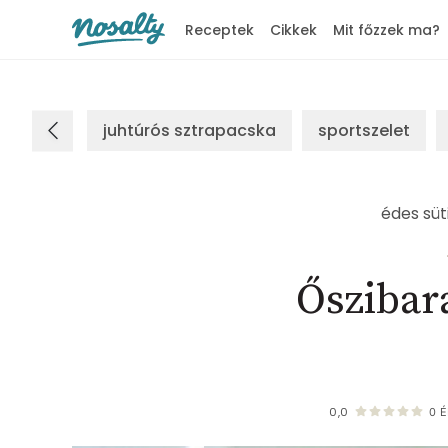
Receptek
Cikkek
Mit főzzek ma?
Nosalty
juhtúrós sztrapacska
sportszelet
édes süt
Őszibar
0,0
0
É