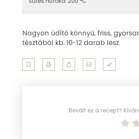
Sütés hőfoka
:
200 °C
Összesen
Zsír
Nagyon üdítő könnyű, friss, gyorsa
Összesen
tésztából kb. 10-12 darab lesz.
Telített zsírsav
Egyszeresen telítetlen zsírsav:
Többszörösen telítetlen zsírsav
Koleszterin
Bevált ez a recept? Kívá
Ásványi anyagok
Összesen