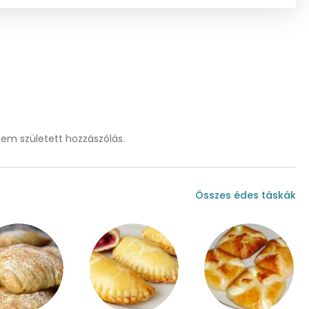
1 mg
6 mg
45 mg
1 mg
58 mg
m született hozzászólás.
149 mg
159 mg
Összes édes táskák
1 mg
1 mg