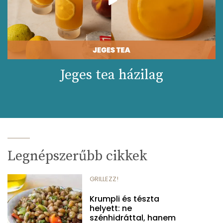
Jeges tea házilag
Legnépszerűbb cikkek
GRILLEZZ!
Krumpli és tészta
helyett: ne
szénhidráttal, hanem