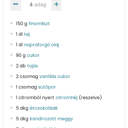
adag
150 g
finomliszt
1 dl
tej
1 dl
napraforgó olaj
90 g
cukor
2 db
tojás
2 csomag
vaníliás cukor
1 csomag
sütőpor
1 citromból nyert
citromhéj
(reszelve)
5 dkg
étcsokoládé
5 dkg
kandírozott meggy