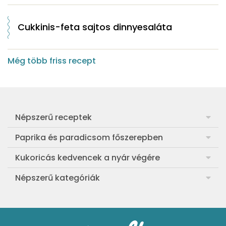
Cukkinis-feta sajtos dinnyesaláta
Még több friss recept
Népszerű receptek
Frankfurti leves
Paprika és paradicsom főszerepben
Egyszerű muffin
Pan con Tomate
Kukoricás kedvencek a nyár végére
Aranygaluska
Paradicsom és paprika eltevése télre
Legfinomabb főtt kukorica
Népszerű kategóriák
Egyszerű paradicsomleves
Mézes-mascarponés sült paradicsom
Ropogós kukoricás fritters
Ebéd receptek
Egyszerű krumplifőzelék
Paradicsomos húsgombóc
Bang bang kukorica
Aprósütemények
Klasszikus madártej