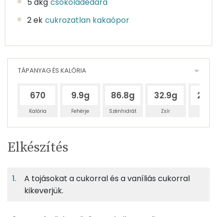
5 dkg
csokoládédara
2 ek
cukrozatlan kakaópor
TÁPANYAG ÉS KALÓRIA
670
9.9g
86.8g
32.9g
26.7
Kalória
Fehérje
Szénhidrát
Zsír
Víz
Egy
4
100
Elkészítés
adagban
adagban
grammban
TÁPANYAGTARTALOM
A tojásokat a cukorral és a vaníliás cukorral
6%
55%
21%
Egy
4
100
Fehérje
Szénhidrát
Zsír
adagban
adagban
grammban
kikeverjük.
6%
55%
21%
17%