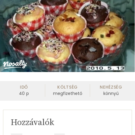
IDŐ
KÖLTSÉG
NEHÉZSÉG
40
p
megfizethető
könnyű
Hozzávalók