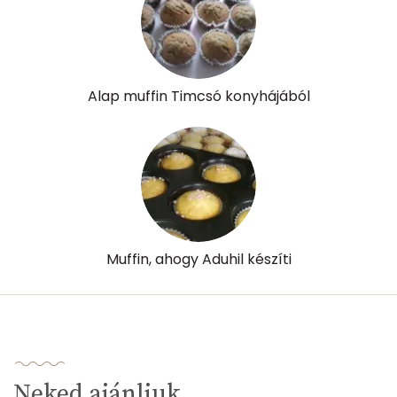
Likopin
0 micro
Lut-zea
140 micro
Alap muffin Timcsó konyhájából
Összesen
670 kcal
Muffin, ahogy Aduhil készíti
Neked ajánljuk