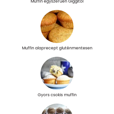
Muffin egyszerűen Giggitől
Riboflavin - B2 vitamin:
0 mg
Niacin - B3 vitamin:
1 mg
Pantoténsav - B5 vitamin:
0 mg
Folsav - B9-vitamin:
23 micro
Muffin alaprecept gluténmentesen
Kolin:
76 mg
Retinol - A vitamin:
39 micro
α-karotin
2 micro
β-karotin
8 micro
Gyors csokis muffin
β-crypt
4 micro