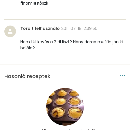
finom!!! Köszi!
Vitaminok
Összesen
0
Törölt felhasználó
2011. 07. 18. 2:39:50
A vitamin (RAE):
39 micro
Nem túl kevés a 2 dl liszt? Hány darab muffin jön ki
belőle?
B6 vitamin:
0 mg
B12 Vitamin:
0 micro
E vitamin:
9 mg
Hasonló receptek
C vitamin:
2 mg
D vitamin:
20 micro
K vitamin:
4 micro
Tiamin - B1 vitamin:
0 mg