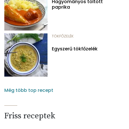
Hagyományos töltött
paprika
TÖKFŐZELÉK
Egyszerű tökfőzelék
Még több top recept
Friss receptek