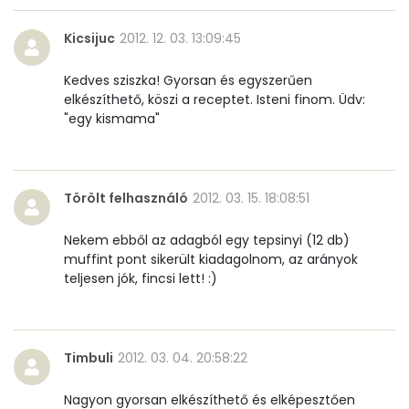
Nátrium
304 mg
Kicsijuc
2012. 12. 03. 13:09:45
Réz
1 mg
Kedves sziszka! Gyorsan és egyszerűen
elkészíthető, köszi a receptet. Isteni finom. Üdv:
Mangán
1 mg
"egy kismama"
Szénhidrát
Törölt felhasználó
Összesen
2012. 03. 15. 18:08:51
86.8 g
Nekem ebből az adagból egy tepsinyi (12 db)
Cukor
51 mg
muffint pont sikerült kiadagolnom, az arányok
teljesen jók, fincsi lett! :)
Élelmi rost
5 mg
Víz
Timbuli
2012. 03. 04. 20:58:22
Összesen
26.7 g
Nagyon gyorsan elkészíthető és elképesztően