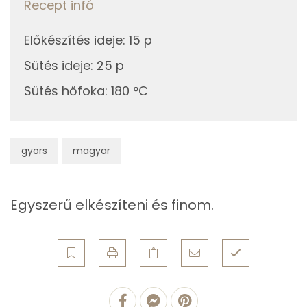
Recept infó
13g
csokoládédara
68 kcal
Niacin - B3 vitamin:
Előkészítés ideje
:
15 p
5g
cukrozatlan kakaópor
11 kcal
Riboflavin - B2 vitamin:
Sütés ideje
:
25 p
Sütés hőfoka
Összesen
:
180 °C
670 kcal
Fehérje
Összesen
9.9 g
gyors
magyar
Zsír
Egyszerű elkészíteni és finom.
Összesen
32.9 g
Telített zsírsav
9 g
Egyszeresen telítetlen zsírsav:
13 g
Többszörösen telítetlen zsírsav
9 g