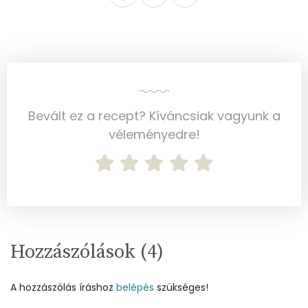
Koleszterin
92 mg
Ásványi anyagok
Összesen
1175.7 g
Bevált ez a recept? Kíváncsiak vagyunk a
Cink
1 mg
véleményedre!
Szelén
22 mg
Kálcium
294 mg
Vas
4 mg
Hozzászólások (
4
)
Magnézium
74 mg
A hozzászólás íráshoz
belépés
szükséges!
Foszfor
475 mg