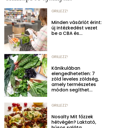
GRILLEZZ!
Minden vásárlót érint:
új intézkedést vezet
be a CBA és...
GRILLEZZ!
Kánikulában
elengedhetetlen: 7
zöld leveles zöldség,
amely természetes
módon segíthet...
GRILLEZZ!
Nosalty Mit főzzek
hétvégén? Laktató,
húsos saláta,