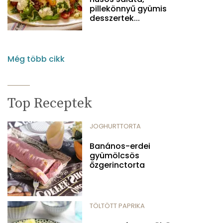
pillekönnyű gyümis
desszertek...
Még több cikk
Top Receptek
JOGHURTTORTA
Banános-erdei
gyümölcsös
őzgerinctorta
TÖLTÖTT PAPRIKA