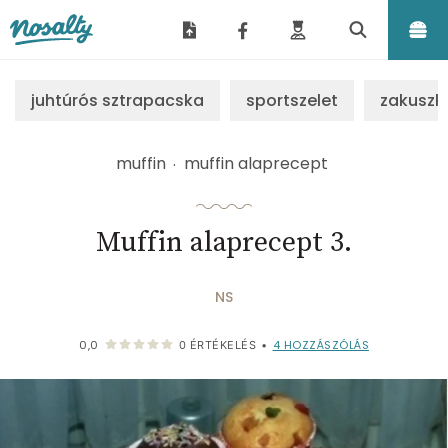
Nosalty
juhtúrós sztrapacska
sportszelet
zakuszk
muffin
muffin alaprecept
Muffin alaprecept 3.
NS
4
HOZZÁSZÓLÁS
0,0
0
ÉRTÉKELÉS
•