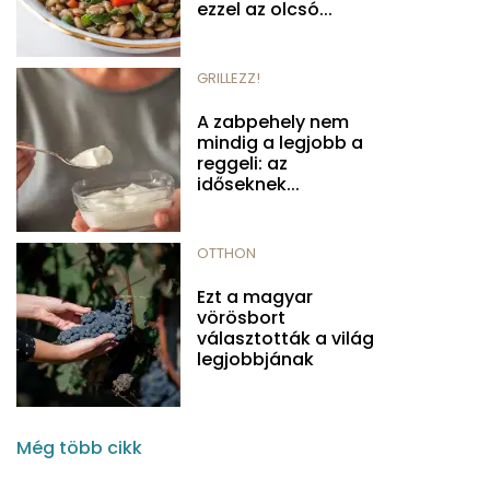
ezzel az olcsó...
GRILLEZZ!
A zabpehely nem
mindig a legjobb a
reggeli: az
időseknek...
OTTHON
Ezt a magyar
vörösbort
választották a világ
legjobbjának
Még több cikk