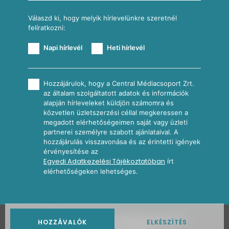
Válaszd ki, hogy melyik hírlevelünkre szeretnél
felíratkozni:
Napi hírlevél
Heti hírlevél
Hozzájárulok, hogy a Central Médiacsoport Zrt.
az általam szolgáltatott adatok és információk
alapján hírleveleket küldjön számomra és
közvetlen üzletszerzési céllal megkeressen a
megadott elérhetőségeimen saját vagy üzleti
partnerei személyre szabott ajánlataival. A
hozzájárulás visszavonása és az érintetti igények
érvényesítése az
Egyedi Adatkezelési Tájékoztatóban
írt
elérhetőségeken lehetséges.
2026
Nosalty · Central Médiacsoport Zrt.
HOZZÁVALÓK
ELKÉSZÍTÉS