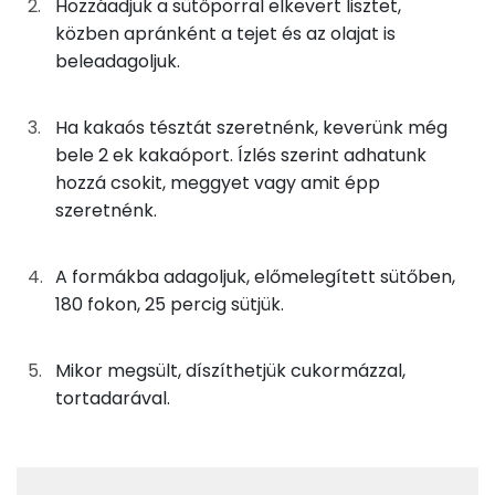
Hozzáadjuk a sütőporral elkevert lisztet,
38g
finomliszt
137 kcal
Fehérje
Szénhidrát
Zsír
Víz
közben apránként a tejet és az olajat is
TOP ásványi anyagok
25g
tej
14 kcal
beleadagoljuk.
Foszfor
21g
napraforgó olaj
188 kcal
Ha kakaós tésztát szeretnénk, keverünk még
Nátrium
bele 2 ek kakaóport. Ízlés szerint adhatunk
23g
cukor
87 kcal
hozzá csokit, meggyet vagy amit épp
Kálcium
szeretnénk.
28g
tojás
35 kcal
Magnézium
5g
vaníliás cukor
19 kcal
A formákba adagoljuk, előmelegített sütőben,
Szelén
180 fokon, 25 percig sütjük.
3g
sütőpor
2 kcal
TOP vitaminok
2g
citromhéj
1 kcal
Mikor megsült, díszíthetjük cukormázzal,
Kolin:
tortadarával.
13g
étcsokoládé
68 kcal
E vitamin:
13g
kandírozott meggy
40 kcal
C vitamin: