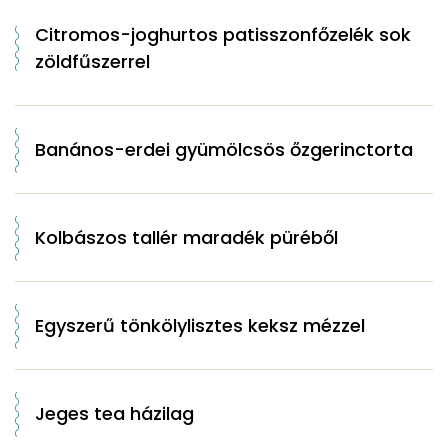
Citromos-joghurtos patisszonfőzelék sok
zöldfűszerrel
Banános-erdei gyümölcsös őzgerinctorta
Kolbászos tallér maradék püréből
Egyszerű tönkölylisztes keksz mézzel
Jeges tea házilag