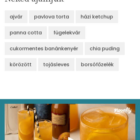
ajvár
pavlova torta
házi ketchup
panna cotta
fügelekvár
cukormentes banánkenyér
chia puding
körözött
tojásleves
borsófőzelék