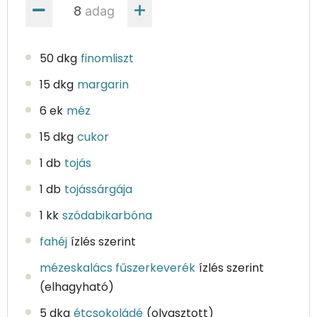
adag
50 dkg
finomliszt
15 dkg
margarin
6 ek
méz
15 dkg
cukor
1 db
tojás
1 db
tojássárgája
1 kk
szódabikarbóna
fahéj
ízlés szerint
mézeskalács fűszerkeverék
ízlés szerint
(elhagyható)
5 dkg
étcsokoládé
(olvasztott)