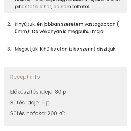
pihentetni lehet, de nem feltétel.
6%
63%
16%
15%
63g
finomliszt
228 kcal
Fehérje
Szénhidrát
Zsír
Víz
TOP ásványi anyagok
19g
margarin
134 kcal
Kinyújtuk, én jobban szeretem vastagabban (
5mm)! De vékonyan is megpuhul majd!
Foszfor
19g
méz
57 kcal
Nátrium
Megsütjük. Kihűlés után ízlés szerint díszítjük.
19g
cukor
73 kcal
Magnézium
7g
tojás
9 kcal
Kálcium
Recept infó
3g
tojássárgája
8 kcal
Szelén
0g
szódabikarbóna
0 kcal
Előkészítés ideje
:
30 p
TOP vitaminok
Sütés ideje
:
5 p
0g
fahéj
0 kcal
Kolin:
Sütés hőfoka
:
200 °C
0g
mézeskalács fűszerkeverék
0 kcal
E vitamin: