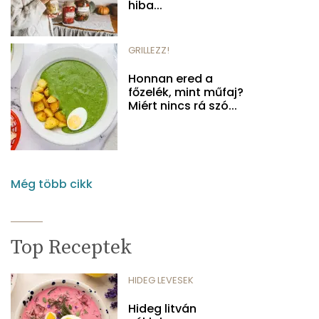
hiba...
GRILLEZZ!
Honnan ered a
főzelék, mint műfaj?
Miért nincs rá szó...
Még több cikk
Top Receptek
HIDEG LEVESEK
Hideg litván