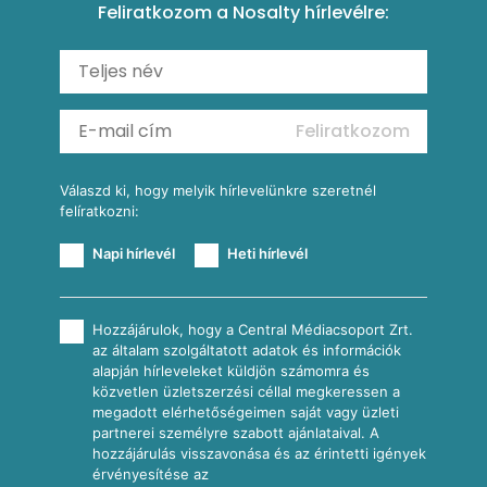
Feliratkozom a Nosalty hírlevélre:
Carbonara
Shakshuka
Mexikói húsleves kukorica salsával
Saláták
Ratatouille
Almás-kéksajtos kukoricasaláta
Köretek
Mexikói kukoricasaláta
Reggeli receptek
Feliratkozom
További receptkategóriák
Válaszd ki, hogy melyik hírlevelünkre szeretnél
felíratkozni:
Napi hírlevél
Heti hírlevél
Hozzájárulok, hogy a Central Médiacsoport Zrt.
az általam szolgáltatott adatok és információk
alapján hírleveleket küldjön számomra és
közvetlen üzletszerzési céllal megkeressen a
megadott elérhetőségeimen saját vagy üzleti
partnerei személyre szabott ajánlataival. A
hozzájárulás visszavonása és az érintetti igények
érvényesítése az