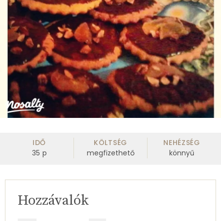
IDŐ
KÖLTSÉG
NEHÉZSÉG
35
p
megfizethető
könnyű
Hozzávalók