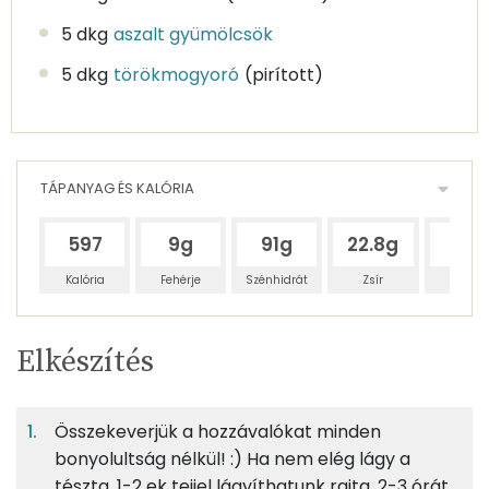
5 dkg
aszalt gyümölcsök
5 dkg
törökmogyoró
(pirított)
TÁPANYAG ÉS KALÓRIA
597
9g
91g
22.8g
22g
Kalória
Fehérje
Szénhidrát
Zsír
Víz
Egy
8
100
Elkészítés
adagban
adagban
grammban
TÁPANYAGTARTALOM
Összekeverjük a hozzávalókat minden
6%
63%
16%
Egy
8
100
Fehérje
Szénhidrát
Zsír
adagban
adagban
grammban
bonyolultság nélkül! :) Ha nem elég lágy a
tészta, 1-2 ek tejjel lágyíthatunk rajta. 2-3 órát