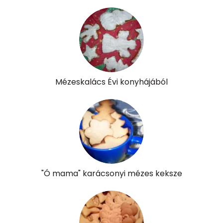
Likopin
0 micro
Lut-zea
80 micro
Összesen
597 kcal
Mézeskalács Évi konyhájából
"Ó mama" karácsonyi mézes keksze