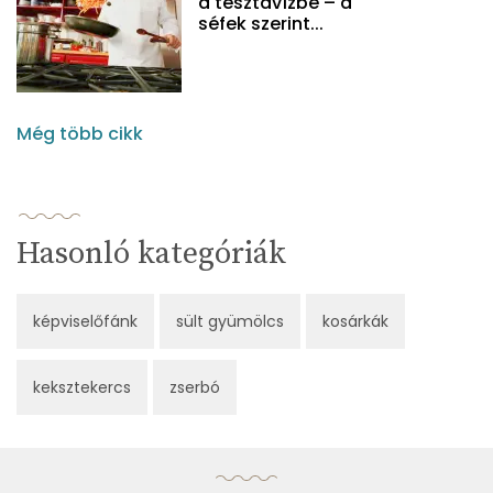
a tésztavízbe – a
séfek szerint...
Még több cikk
Hasonló kategóriák
képviselőfánk
sült gyümölcs
kosárkák
keksztekercs
zserbó