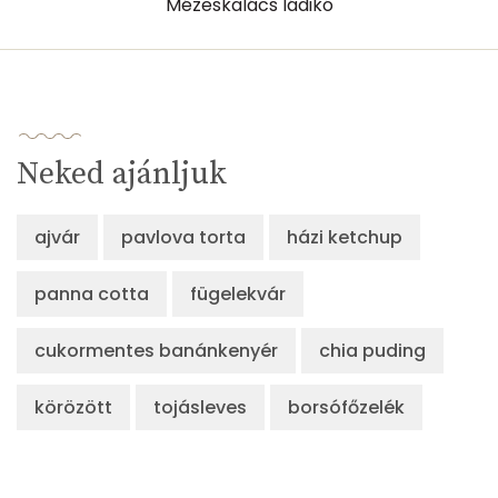
Mézeskalács ládikó
Neked ajánljuk
ajvár
pavlova torta
házi ketchup
panna cotta
fügelekvár
cukormentes banánkenyér
chia puding
körözött
tojásleves
borsófőzelék