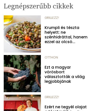
Legnépszerűbb cikkek
GRILLEZZ!
Krumpli és tészta
helyett: ne
szénhidráttal, hanem
ezzel az olcsó...
OTTHON
Ezt a magyar
vörösbort
választották a világ
legjobbjának
GRILLEZZ!
Ezért ne tegyél olajat