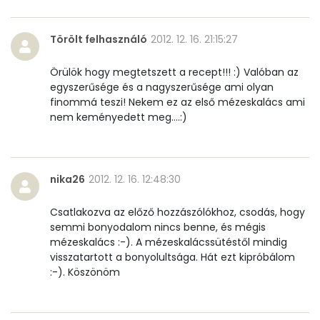
Törölt felhasználó
2012. 12. 16. 21:15:27
Vitaminok
Örülök hogy megtetszett a recept!!! :) Valóban az
Összesen
0
egyszerűsége és a nagyszerűsége ami olyan
finommá teszi! Nekem ez az első mézeskalács ami
A vitamin (RAE):
175 micro
nem keményedett meg....:)
B6 vitamin:
0 mg
B12 Vitamin:
0 micro
nika26
2012. 12. 16. 12:48:30
E vitamin:
3 mg
Csatlakozva az előző hozzászólókhoz, csodás, hogy
semmi bonyodalom nincs benne, és mégis
C vitamin:
0 mg
mézeskalács :-). A mézeskalácssütéstől mindig
visszatartott a bonyolultsága. Hát ezt kipróbálom
D vitamin:
10 micro
:-). Köszönöm
K vitamin:
22 micro