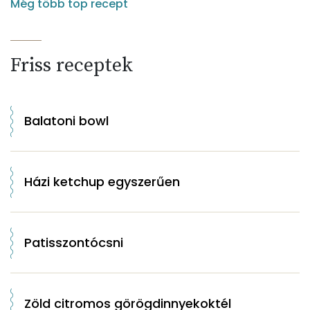
Még több top recept
Friss receptek
Balatoni bowl
Házi ketchup egyszerűen
Patisszontócsni
Zöld citromos görögdinnyekoktél