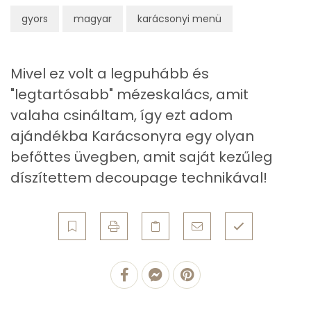
6g
étcsokoládé
34 kcal
Niacin - B3 vitamin:
gyors
magyar
karácsonyi menü
6g
aszalt gyümölcsök
15 kcal
C vitamin:
6g
törökmogyoró
39 kcal
Mivel ez volt a legpuhább és
A vitamin (RAE):
"legtartósabb" mézeskalács, amit
Összesen
597 kcal
valaha csináltam, így ezt adom
Fehérje
ajándékba Karácsonyra egy olyan
Összesen
9 g
befőttes üvegben, amit saját kezűleg
díszítettem decoupage technikával!
Zsír
Összesen
22.8 g
Telített zsírsav
5 g
Egyszeresen telítetlen zsírsav:
11 g