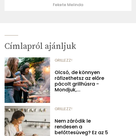
Fekete Melinda
Címlapról ajánljuk
GRILLEZZ!
Olcsó, de könnyen
ráfizethetsz az előre
pácolt grillhúsra -
Mondjuk,...
GRILLEZZ!
Nem záródik le
rendesen a
befőttesüveg? Ez az 5