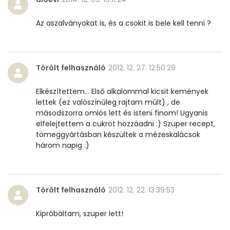
Foszfor
127 mg
Az aszalványokat is, és a csokit is bele kell tenni ?
Nátrium
82 mg
Réz
0 mg
Törölt felhasználó
2012. 12. 27. 12:50:29
Mangán
1 mg
Elkészítettem... Első alkalommal kicsit kemények
lettek (ez valószínűleg rajtam múlt) , de
Szénhidrát
másodszorra omlós lett és isteni finom! Ugyanis
elfelejtettem a cukrot hozzáadni :) Szuper recept,
Összesen
91 g
tömeggyártásban készültek a mézeskalácsok
három napig :)
Cukor
40 mg
Élelmi rost
3 mg
Törölt felhasználó
2012. 12. 22. 13:39:53
Víz
Kipróbáltam, szuper lett!
Összesen
22 g