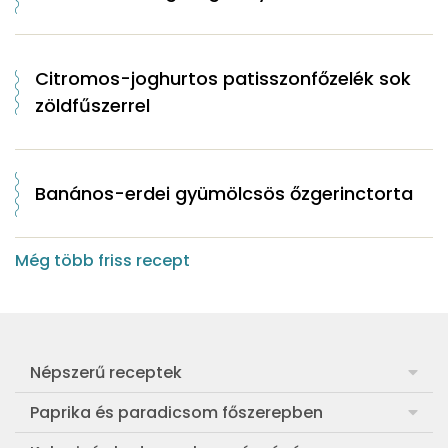
Citromos-joghurtos patisszonfőzelék sok
zöldfűszerrel
Banános-erdei gyümölcsös őzgerinctorta
Még több friss recept
Népszerű receptek
Frankfurti leves
Paprika és paradicsom főszerepben
Egyszerű muffin
Pan con Tomate