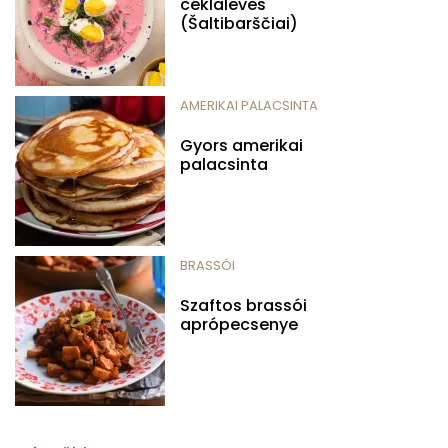
céklaleves
(Šaltibarščiai)
AMERIKAI PALACSINTA
Gyors amerikai
palacsinta
BRASSÓI
Szaftos brassói
aprópecsenye