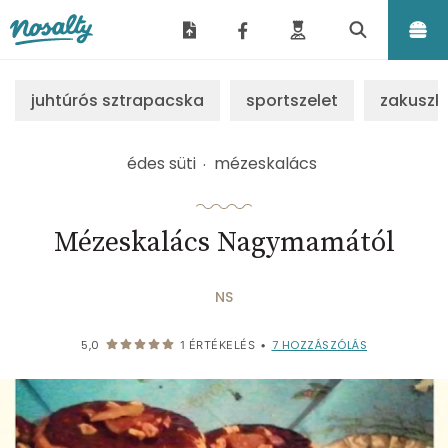
Nosalty
juhtúrós sztrapacska
sportszelet
zakuszk
édes süti
mézeskalács
Mézeskalács Nagymamától
NS
7
HOZZÁSZÓLÁS
5,0
1
ÉRTÉKELÉS
•