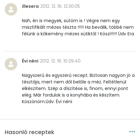
illesera
2012. 12. 16. 12:30:05
Tiamin - B1 vitamin:
0 mg
Nah, én is megyek, sütöm is ! Végre nem egy
Riboflavin - B2 vitamin:
0 mg
misztifikált mézes tészta !!!!! Ha beválik, többé nem
félünk a kőkemény mézes sütiktől ! Köszi!!!!! Üdv Era
Niacin - B3 vitamin:
1 mg
Pantoténsav - B5 vitamin:
0 mg
Évi néni
2012. 12. 16. 10:29:40
Folsav - B9-vitamin:
28 micro
Nagyszerű és egyszerű recept. Biztosan nagyon jó a
Kolin:
48 mg
tésztája, mert nem dől belőle a méz. Feltétlenül
elkészítem. Szép a díszítése is, finom, ennyi pont
Retinol - A vitamin:
163 micro
elég. Már fordulok is a konyhába és készítem.
Köszönöm.Üdv: Évi néni
α-karotin
5 micro
β-karotin
144 micro
Hasonló receptek
β-crypt
7 micro