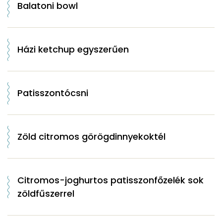
Balatoni bowl
Házi ketchup egyszerűen
Patisszontócsni
Zöld citromos görögdinnyekoktél
Citromos-joghurtos patisszonfőzelék sok
zöldfűszerrel