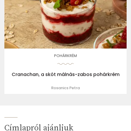
POHÁRKRÉM
Cranachan, a skót málnás-zabos pohárkrém
Rosanics Petra
Címlapról ajánljuk