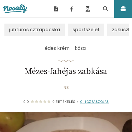
Nosalty
juhtúrós sztrapacska
sportszelet
zakuszk
édes krém
kása
Mézes-fahéjas zabkása
NS
0
HOZZÁSZÓLÁS
0,0
0
ÉRTÉKELÉS
•