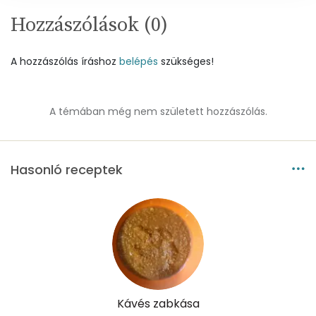
Kálcium
254 mg
Hozzászólások (
0
)
Vas
2 mg
A hozzászólás íráshoz
belépés
szükséges!
Magnézium
69 mg
A témában még nem született hozzászólás.
Foszfor
205 mg
Nátrium
103 mg
Hasonló receptek
Réz
0 mg
Mangán
2 mg
Szénhidrát
Összesen
47.6 g
Kávés zabkása