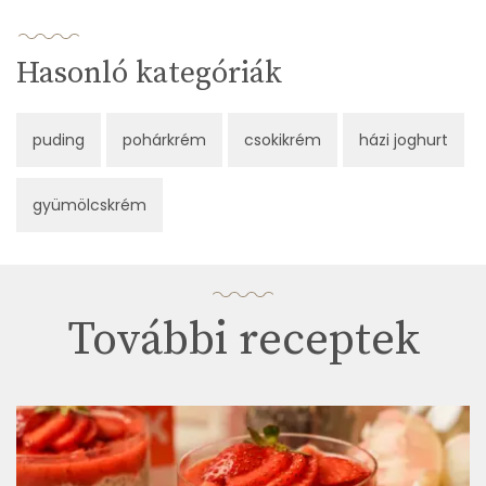
Hasonló kategóriák
puding
pohárkrém
csokikrém
házi joghurt
gyümölcskrém
További receptek