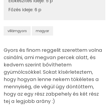
323 kcal
Előkészítés ideje
:
5 p
Szelén
Főzés ideje
:
6 p
TOP vitaminok
Kolin:
villámgyors
magyar
Niacin - B3 vitamin:
Tiamin - B1 vitamin:
Gyors és finom reggelit szerettem volna
csinálni, ami megvan percek alatt, és
E vitamin:
kedvem szerint bővíthetem
Lut-zea
gyümölcsökkel. Sokat kísérleteztem,
hogy hogyan lenne nekem tökéletes a
Fehérje
mennyiség, de végül úgy döntöttem,
hogy az egy rész zabpehely és két rész
Összesen
12.6 g
tej a legjobb arány :)