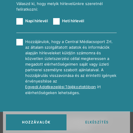
Válaszd ki, hogy melyik hírlevelünkre szeretnél
felíratkozni:
Napi hírlevél
Heti hírlevél
Hozzájárulok, hogy a Central Médiacsoport Zrt.
az általam szolgáltatott adatok és információk
alapján hírleveleket küldjön számomra és
közvetlen üzletszerzési céllal megkeressen a
megadott elérhetőségeimen saját vagy üzleti
partnerei személyre szabott ajánlataival. A
hozzájárulás visszavonása és az érintetti igények
érvényesítése az
Egyedi Adatkezelési Tájékoztatóban
írt
elérhetőségeken lehetséges.
2026
Nosalty · Central Médiacsoport Zrt.
HOZZÁVALÓK
ELKÉSZÍTÉS
Minden jog fenntartva.