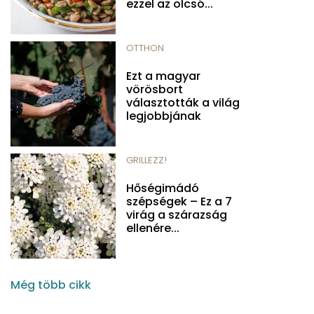
ezzel az olcsó...
OTTHON
Ezt a magyar
vörösbort
választották a világ
legjobbjának
GRILLEZZ!
Hőségimádó
szépségek – Ez a 7
virág a szárazság
ellenére...
Még több cikk