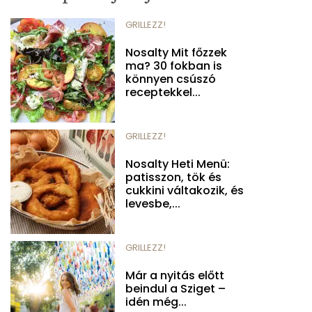
GRILLEZZ!
Nosalty Mit főzzek
ma? 30 fokban is
könnyen csúszó
receptekkel...
GRILLEZZ!
Nosalty Heti Menü:
patisszon, tök és
cukkini váltakozik, és
levesbe,...
GRILLEZZ!
Már a nyitás előtt
beindul a Sziget –
idén még...