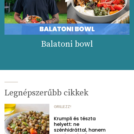
Balatoni bowl
Legnépszerűbb cikkek
GRILLEZZ!
Krumpli és tészta
helyett: ne
szénhidráttal, hanem