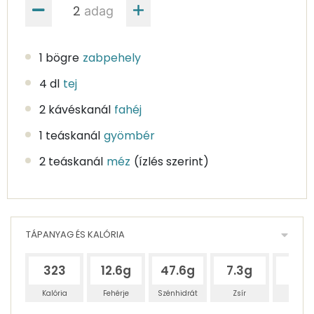
adag
1 bögre
zabpehely
4 dl
tej
2 kávéskanál
fahéj
1 teáskanál
gyömbér
2 teáskanál
méz
(ízlés szerint)
TÁPANYAG ÉS KALÓRIA
323
12.6g
47.6g
7.3g
6.6
Kalória
Fehérje
Szénhidrát
Zsír
Víz