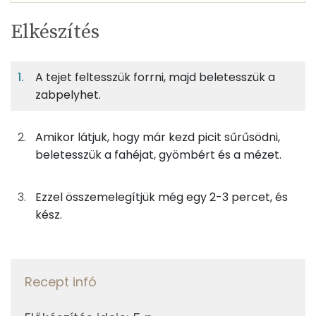
Egy
2
100
Elkészítés
adagban
adagban
grammban
TÁPANYAGTARTALOM
A tejet feltesszük forrni, majd beletesszük a
17%
64%
9%
Egy
2
100
Fehérje
Szénhidrát
Zsír
adagban
adagban
grammban
zabpelyhet.
17%
64%
9%
9%
Amikor látjuk, hogy már kezd picit sűrűsödni,
50g
zabpehely
190 kcal
Fehérje
Szénhidrát
Zsír
Víz
beletesszük a fahéjat, gyömbért és a mézet.
TOP ásványi anyagok
200g
tej
112 kcal
Ezzel összemelegítjük még egy 2-3 percet, és
Kálcium
0g
fahéj
0 kcal
kész.
Foszfor
0g
gyömbér
0 kcal
Nátrium
7g
méz
21 kcal
Recept infó
Magnézium
Összesen