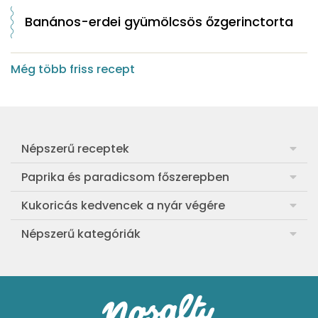
Banános-erdei gyümölcsös őzgerinctorta
Még több friss recept
Népszerű receptek
Frankfurti leves
Paprika és paradicsom főszerepben
Egyszerű muffin
Pan con Tomate
Kukoricás kedvencek a nyár végére
Aranygaluska
Paradicsom és paprika eltevése télre
Legfinomabb főtt kukorica
Népszerű kategóriák
Egyszerű paradicsomleves
Mézes-mascarponés sült paradicsom
Ropogós kukoricás fritters
Ebéd receptek
Egyszerű krumplifőzelék
Paradicsomos húsgombóc
Bang bang kukorica
Aprósütemények
Klasszikus madártej
Paradicsomos flat tart leveles tésztából
Szójás-vajas grillkukoricák
Sütemények