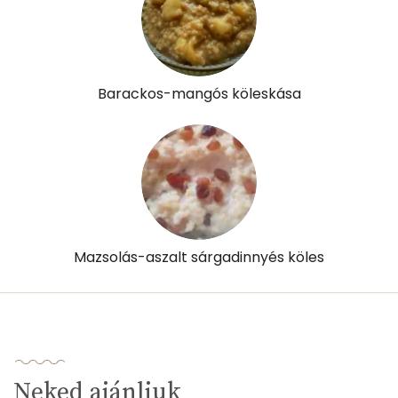
E vitamin:
0 mg
C vitamin:
0 mg
D vitamin:
0 micro
Barackos-mangós köleskása
K vitamin:
1 micro
Tiamin - B1 vitamin:
0 mg
Riboflavin - B2 vitamin:
0 mg
Niacin - B3 vitamin:
1 mg
Mazsolás-aszalt sárgadinnyés köles
Pantoténsav - B5 vitamin:
0 mg
Folsav - B9-vitamin:
16 micro
Kolin:
20 mg
Neked ajánljuk