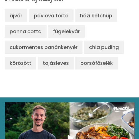
Retinol - A vitamin:
0 micro
ajvár
pavlova torta
házi ketchup
α-karotin
0 micro
panna cotta
fügelekvár
β-karotin
0 micro
β-crypt
0 micro
cukormentes banánkenyér
chia puding
Likopin
0 micro
körözött
tojásleves
borsófőzelék
Lut-zea
90 micro
Összesen
323 kcal