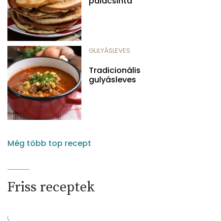
palacsinta
GULYÁSLEVES
Tradicionális
gulyásleves
Még több top recept
Friss receptek