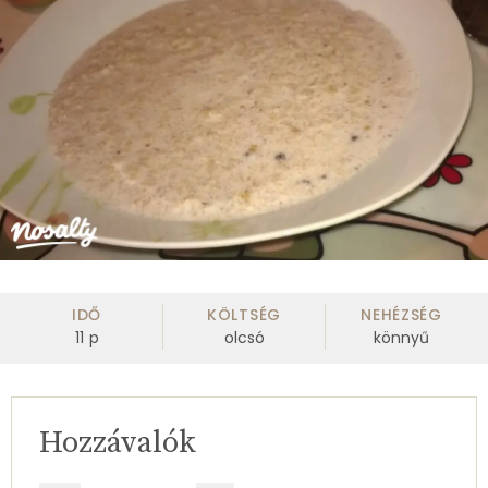
IDŐ
KÖLTSÉG
NEHÉZSÉG
11
p
olcsó
könnyű
Hozzávalók