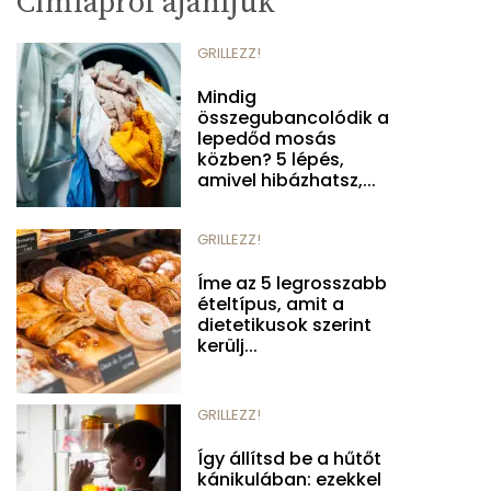
Címlapról ajánljuk
GRILLEZZ!
Mindig
összegubancolódik a
lepedőd mosás
közben? 5 lépés,
amivel hibázhatsz,...
GRILLEZZ!
Íme az 5 legrosszabb
ételtípus, amit a
dietetikusok szerint
kerülj...
GRILLEZZ!
Így állítsd be a hűtőt
kánikulában: ezekkel