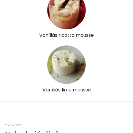
Folsav - B9-vitamin:
4 micro
Kolin:
11 mg
Vaníliás ricotta mousse
Retinol - A vitamin:
171 micro
α-karotin
0 micro
β-karotin
38 micro
β-crypt
0 micro
Vaníliás lime mousse
Likopin
0 micro
Lut-zea
1 micro
Összesen
508 kcal