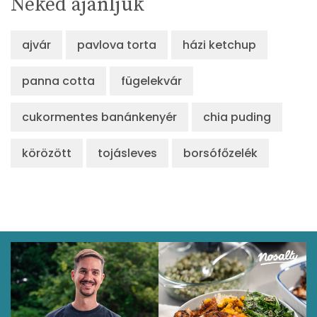
Neked ajánljuk
ajvár
pavlova torta
házi ketchup
panna cotta
fügelekvár
cukormentes banánkenyér
chia puding
körözött
tojásleves
borsófőzelék