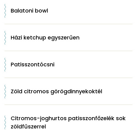
Balatoni bowl
Házi ketchup egyszerűen
Patisszontócsni
Zöld citromos görögdinnyekoktél
Citromos-joghurtos patisszonfőzelék sok
zöldfűszerrel