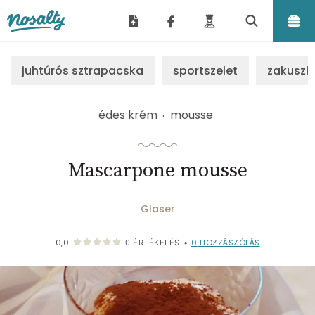
Nosalty
juhtúrós sztrapacska
sportszelet
zakuszk
édes krém
mousse
Mascarpone mousse
Glaser
0
HOZZÁSZÓLÁS
0,0
0
ÉRTÉKELÉS
•