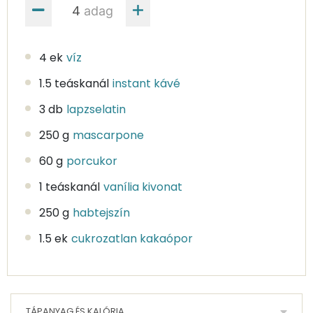
adag
4 ek
víz
1.5 teáskanál
instant kávé
3 db
lapzselatin
250 g
mascarpone
60 g
porcukor
1 teáskanál
vanília kivonat
250 g
habtejszín
1.5 ek
cukrozatlan kakaópor
TÁPANYAG ÉS KALÓRIA