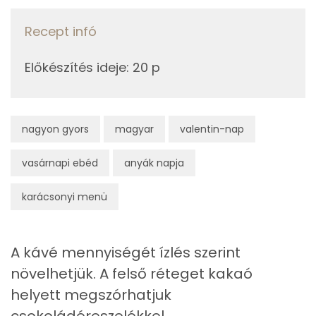
Fehérje
Recept infó
Összesen
7.8 g
Előkészítés ideje
:
20 p
Zsír
Összesen
45.5 g
nagyon gyors
magyar
valentin-nap
Telített zsírsav
14 g
vasárnapi ebéd
anyák napja
Egyszeresen telítetlen zsírsav:
6 g
karácsonyi menü
Többszörösen telítetlen zsírsav
1 g
Koleszterin
69 mg
A kávé mennyiségét ízlés szerint
növelhetjük. A felső réteget kakaó
Ásványi anyagok
helyett megszórhatjuk
csokoládéreszelékkel.
Összesen
162.6 g