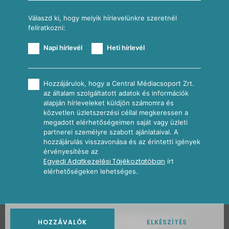
Válaszd ki, hogy melyik hírlevelünkre szeretnél
felíratkozni:
Napi hírlevél
Heti hírlevél
Hozzájárulok, hogy a Central Médiacsoport Zrt.
az általam szolgáltatott adatok és információk
alapján hírleveleket küldjön számomra és
közvetlen üzletszerzési céllal megkeressen a
megadott elérhetőségeimen saját vagy üzleti
partnerei személyre szabott ajánlataival. A
hozzájárulás visszavonása és az érintetti igények
érvényesítése az
Egyedi Adatkezelési Tájékoztatóban
írt
elérhetőségeken lehetséges.
2026
Nosalty · Central Médiacsoport Zrt.
HOZZÁVALÓK
ELKÉSZÍTÉS