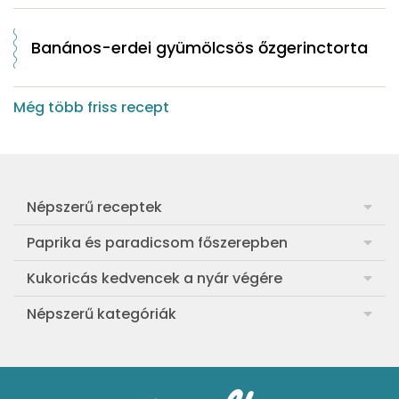
Banános-erdei gyümölcsös őzgerinctorta
Még több friss recept
Népszerű receptek
Frankfurti leves
Paprika és paradicsom főszerepben
Egyszerű muffin
Pan con Tomate
Kukoricás kedvencek a nyár végére
Aranygaluska
Paradicsom és paprika eltevése télre
Legfinomabb főtt kukorica
Népszerű kategóriák
Egyszerű paradicsomleves
Mézes-mascarponés sült paradicsom
Ropogós kukoricás fritters
Ebéd receptek
Egyszerű krumplifőzelék
Paradicsomos húsgombóc
Bang bang kukorica
Aprósütemények
Klasszikus madártej