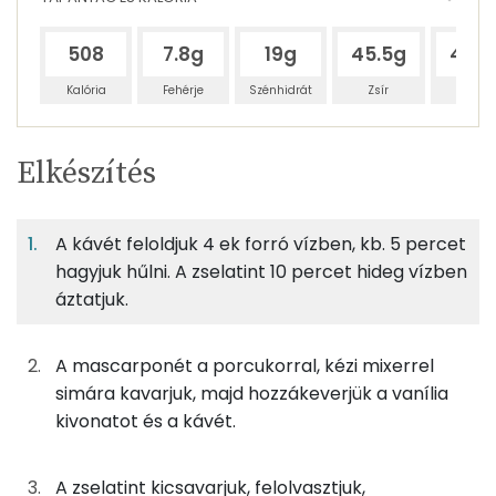
508
7.8g
19g
45.5g
47.8
Kalória
Fehérje
Szénhidrát
Zsír
Víz
Egy
4
100
Elkészítés
adagban
adagban
grammban
TÁPANYAGTARTALOM
A kávét feloldjuk 4 ek forró vízben, kb. 5 percet
7%
16%
38%
Egy
4
100
Fehérje
Szénhidrát
Zsír
adagban
adagban
grammban
hagyjuk hűlni. A zselatint 10 percet hideg vízben
áztatjuk.
7%
16%
38%
40%
8g
víz
0 kcal
Fehérje
Szénhidrát
Zsír
Víz
A mascarponét a porcukorral, kézi mixerrel
TOP ásványi anyagok
0g
instant kávé
0 kcal
simára kavarjuk, majd hozzákeverjük a vanília
kivonatot és a kávét.
Foszfor
2g
lapzselatin
5 kcal
Kálcium
A zselatint kicsavarjuk, felolvasztjuk,
63g
mascarpone
253 kcal