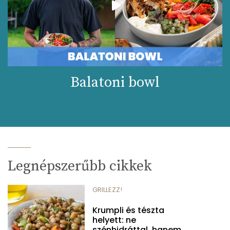
Balatoni bowl
Legnépszerűbb cikkek
GRILLEZZ!
Krumpli és tészta
helyett: ne
szénhidráttal, hanem