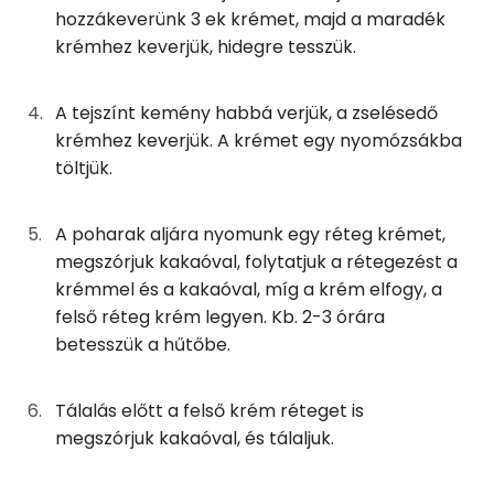
hozzákeverünk 3 ek krémet, majd a maradék
Nátrium
krémhez keverjük, hidegre tesszük.
15g
porcukor
58 kcal
Magnézium
1g
vanília kivonat
0 kcal
A tejszínt kemény habbá verjük, a zselésedő
Szelén
krémhez keverjük. A krémet egy nyomózsákba
63g
habtejszín
183 kcal
töltjük.
TOP vitaminok
4g
cukrozatlan kakaópor
9 kcal
Kolin:
A poharak aljára nyomunk egy réteg krémet,
megszórjuk kakaóval, folytatjuk a rétegezést a
Összesen
508 kcal
E vitamin:
krémmel és a kakaóval, míg a krém elfogy, a
felső réteg krém legyen. Kb. 2-3 órára
C vitamin:
betesszük a hűtőbe.
A vitamin (RAE):
Tálalás előtt a felső krém réteget is
Retinol - A vitamin:
megszórjuk kakaóval, és tálaljuk.