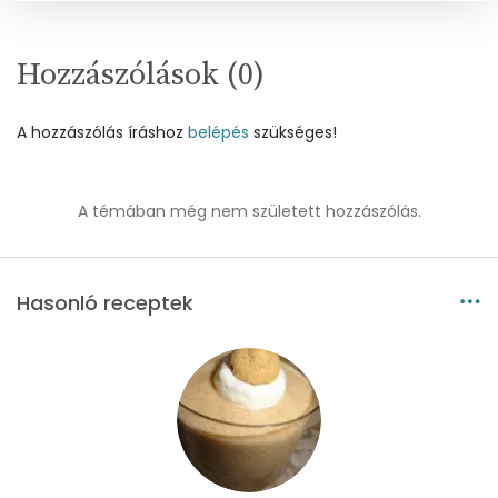
Szénhidrát
Hozzászólások (
0
)
Összesen
19 g
Cukor
17 mg
A hozzászólás íráshoz
belépés
szükséges!
Élelmi rost
1 mg
A témában még nem született hozzászólás.
Víz
Összesen
47.8 g
Hasonló receptek
Vitaminok
Összesen
0
A vitamin (RAE):
174 micro