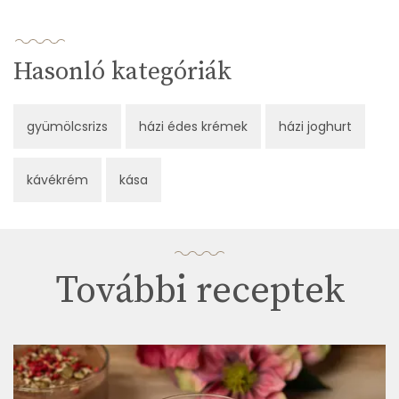
Hasonló kategóriák
gyümölcsrizs
házi édes krémek
házi joghurt
kávékrém
kása
További receptek