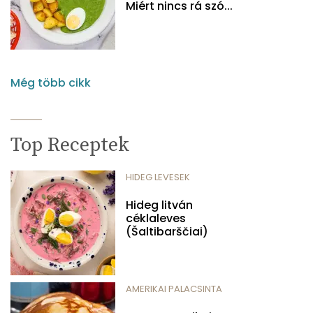
Miért nincs rá szó...
Még több cikk
Top Receptek
HIDEG LEVESEK
Hideg litván
céklaleves
(Šaltibarščiai)
AMERIKAI PALACSINTA