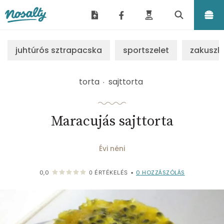
Nosalty
juhtúrós sztrapacska
sportszelet
zakuszk
torta
sajttorta
Maracujás sajttorta
Évi néni
0
HOZZÁSZÓLÁS
0,0
0
ÉRTÉKELÉS
•