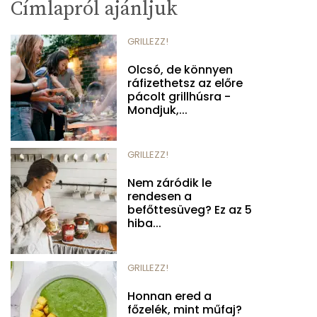
Címlapról ajánljuk
GRILLEZZ!
Olcsó, de könnyen
ráfizethetsz az előre
pácolt grillhúsra -
Mondjuk,...
GRILLEZZ!
Nem záródik le
rendesen a
befőttesüveg? Ez az 5
hiba...
GRILLEZZ!
Honnan ered a
főzelék, mint műfaj?