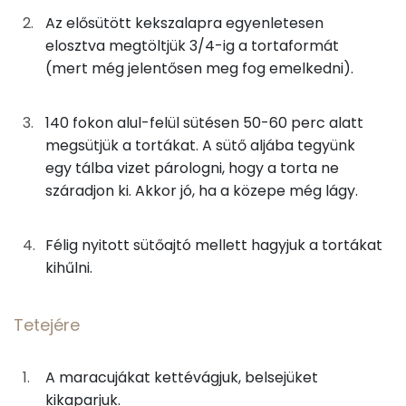
Az elősütött kekszalapra egyenletesen
Kolin:
0g
vanília
0 kcal
elosztva megtöltjük 3/4-ig a tortaformát
C vitamin:
(mert még jelentősen meg fog emelkedni).
Tetejére
E vitamin:
140 fokon alul-felül sütésen 50-60 perc alatt
41g
maracuja
20 kcal
megsütjük a tortákat. A sütő aljába tegyünk
Niacin - B3 vitamin:
egy tálba vizet párologni, hogy a torta ne
1g
lapzselatin
2 kcal
β-karotin
száradjon ki. Akkor jó, ha a közepe még lágy.
23g
narancslé
11 kcal
Fehérje
Félig nyitott sütőajtó mellett hagyjuk a tortákat
3g
gyümölcscukor
9 kcal
kihűlni.
Összesen
12.8 g
Összesen
657 kcal
Tetejére
Zsír
A maracujákat kettévágjuk, belsejüket
Összesen
48 g
kikaparjuk.