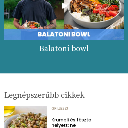
Balatoni bowl
Legnépszerűbb cikkek
GRILLEZZ!
Krumpli és tészta
helyett: ne