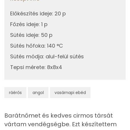
Magnézium
13 mg
Előkészítés ideje
:
20 p
Főzés ideje
:
1 p
Foszfor
77 mg
Sütés ideje
:
50 p
Nátrium
123 mg
Sütés hőfoka
:
140 °C
Réz
0 mg
Sütés módja
:
alul-felül sütés
Mangán
0 mg
Tepsi mérete
:
8x8x4
Szénhidrát
ráérős
angol
vasárnapi ebéd
Összesen
43.2 g
Cukor
24 mg
Barátnőmet és kedves cirmos társát
vártam vendégségbe. Ezt készítettem
Élelmi rost
3 mg