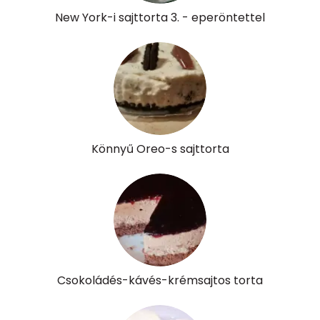
New York-i sajttorta 3. - eperöntettel
β-karotin
177 micro
β-crypt
44 micro
Likopin
0 micro
Lut-zea
148 micro
Könnyű Oreo-s sajttorta
Összesen
657 kcal
Csokoládés-kávés-krémsajtos torta