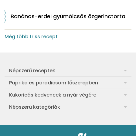
Banános-erdei gyümölcsös őzgerinctorta
Még több friss recept
Népszerű receptek
Frankfurti leves
Paprika és paradicsom főszerepben
Egyszerű muffin
Pan con Tomate
Kukoricás kedvencek a nyár végére
Aranygaluska
Paradicsom és paprika eltevése télre
Legfinomabb főtt kukorica
Népszerű kategóriák
Egyszerű paradicsomleves
Mézes-mascarponés sült paradicsom
Ropogós kukoricás fritters
Ebéd receptek
Egyszerű krumplifőzelék
Paradicsomos húsgombóc
Bang bang kukorica
Aprósütemények
Klasszikus madártej