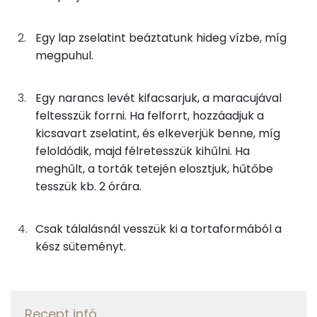
Telített zsírsav
9 g
Egy lap zselatint beáztatunk hideg vízbe, míg
Egyszeresen telítetlen zsírsav:
3 g
megpuhul.
Többszörösen telítetlen zsírsav
1 g
Egy narancs levét kifacsarjuk, a maracujával
Koleszterin
112 mg
feltesszük forrni. Ha felforrt, hozzáadjuk a
kicsavart zselatint, és elkeverjük benne, míg
feloldódik, majd félretesszük kihűlni. Ha
Ásványi anyagok
meghűlt, a torták tetején elosztjuk, hűtőbe
Összesen
254.9 g
tesszük kb. 2 órára.
Cink
0 mg
Csak tálalásnál vesszük ki a tortaformából a
kész süteményt.
Szelén
8 mg
Kálcium
33 mg
Recept infó
Vas
1 mg