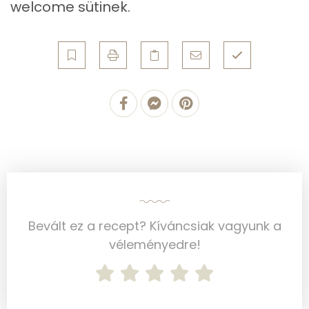
welcome sütinek.
Víz
Összesen
63.8 g
Vitaminok
Összesen
0
A vitamin (RAE):
118 micro
B6 vitamin:
0 mg
Bevált ez a recept? Kíváncsiak vagyunk a
B12 Vitamin:
0 micro
véleményedre!
E vitamin:
1 mg
C vitamin:
13 mg