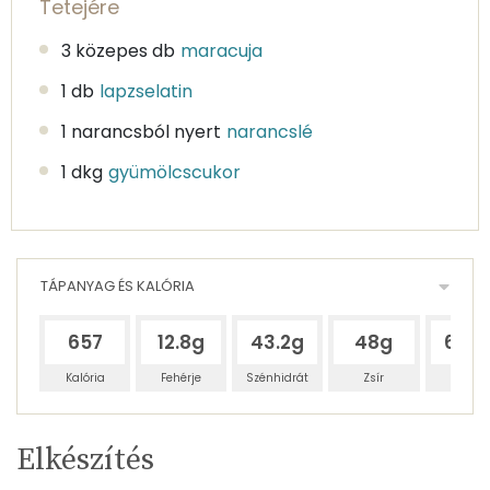
Tetejére
3 közepes db
maracuja
1 db
lapzselatin
1 narancsból nyert
narancslé
1 dkg
gyümölcscukor
TÁPANYAG ÉS KALÓRIA
657
12.8g
43.2g
48g
63.8
Kalória
Fehérje
Szénhidrát
Zsír
Víz
Egy
4
100
Elkészítés
adagban
adagban
grammban
TÁPANYAGTARTALOM