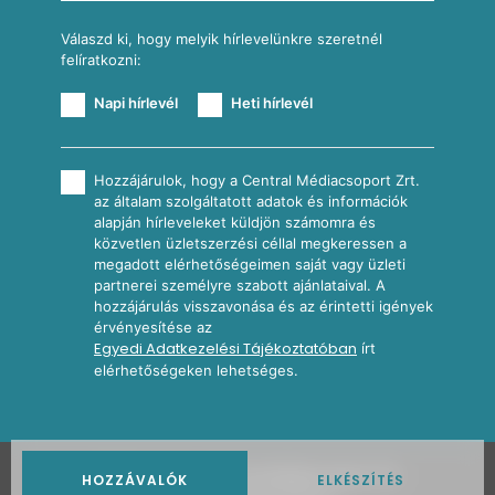
Válaszd ki, hogy melyik hírlevelünkre szeretnél
felíratkozni:
Napi hírlevél
Heti hírlevél
Hozzájárulok, hogy a Central Médiacsoport Zrt.
az általam szolgáltatott adatok és információk
alapján hírleveleket küldjön számomra és
közvetlen üzletszerzési céllal megkeressen a
megadott elérhetőségeimen saját vagy üzleti
partnerei személyre szabott ajánlataival. A
hozzájárulás visszavonása és az érintetti igények
érvényesítése az
Egyedi Adatkezelési Tájékoztatóban
írt
elérhetőségeken lehetséges.
2026
Nosalty · Central Médiacsoport Zrt.
HOZZÁVALÓK
ELKÉSZÍTÉS