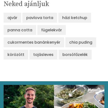
Neked ajánljuk
ajvár
pavlova torta
házi ketchup
panna cotta
fügelekvár
cukormentes banánkenyér
chia puding
körözött
tojásleves
borsófőzelék