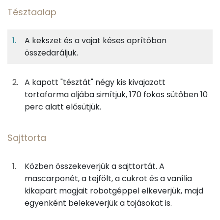
Tésztaalap
8%
26%
29%
Egy
4
100
Fehérje
Szénhidrát
Zsír
adagban
adagban
grammban
A kekszet és a vajat késes aprítóban
összedaráljuk.
Tésztaalap
8%
26%
29%
38%
Fehérje
Szénhidrát
Zsír
Víz
25g
keksz
105 kcal
A kapott "tésztát" négy kis kivajazott
TOP ásványi anyagok
tortaforma aljába simítjuk, 170 fokos sütőben 10
7g
vaj
50 kcal
Nátrium
perc alatt elősütjük.
Foszfor
Sajttorta
Sajttorta
Kálcium
88g
mascarpone
354 kcal
Közben összekeverjük a sajttortát. A
Magnézium
13g
tejföl
25 kcal
mascarponét, a tejfölt, a cukrot és a vanília
kikapart magjait robotgéppel elkeverjük, majd
Szelén
28g
tojás
35 kcal
egyenként belekeverjük a tojásokat is.
TOP vitaminok
13g
gyümölcscukor
46 kcal