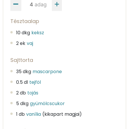
adag
Tésztaalap
10 dkg
keksz
2 ek
vaj
Sajttorta
35 dkg
mascarpone
0.5 dl
tejföl
2 db
tojás
5 dkg
gyümölcscukor
1 db
vanília
(kikapart magjai)