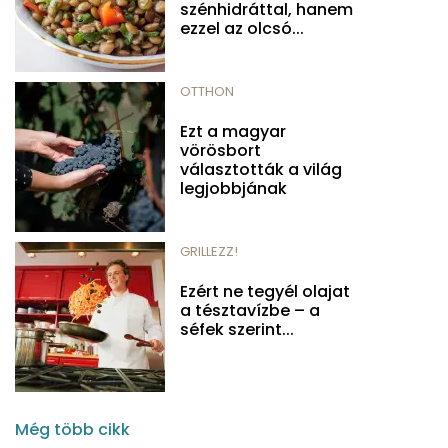
szénhidráttal, hanem
ezzel az olcsó...
OTTHON
Ezt a magyar
vörösbort
választották a világ
legjobbjának
GRILLEZZ!
Ezért ne tegyél olajat
a tésztavízbe – a
séfek szerint...
Még több cikk