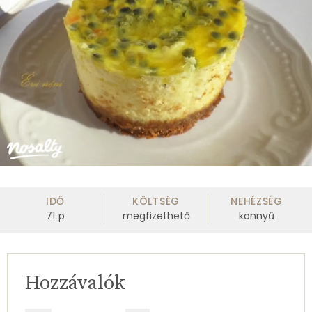
IDŐ
KÖLTSÉG
NEHÉZSÉG
71
p
megfizethető
könnyű
Hozzávalók