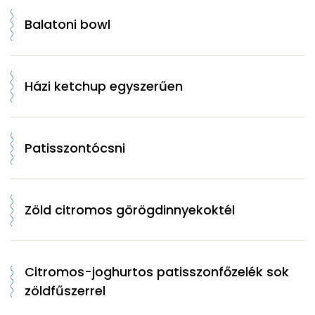
Balatoni bowl
Házi ketchup egyszerűen
Patisszontócsni
Zöld citromos görögdinnyekoktél
Citromos-joghurtos patisszonfőzelék sok
zöldfűszerrel