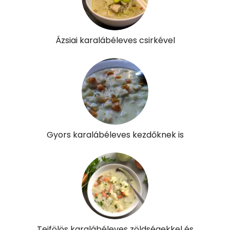
Folsav - B9-vitamin:
14 micro
Kolin:
Ázsiai karalábéleves csirkével
12 mg
Retinol - A vitamin:
34 micro
α-karotin
0 micro
β-karotin
27 micro
β-crypt
Gyors karalábéleves kezdőknek is
0 micro
Likopin
0 micro
Lut-zea
0 micro
Összesen
277 kcal
Tejfölös karalábéleves zöldségekkel és