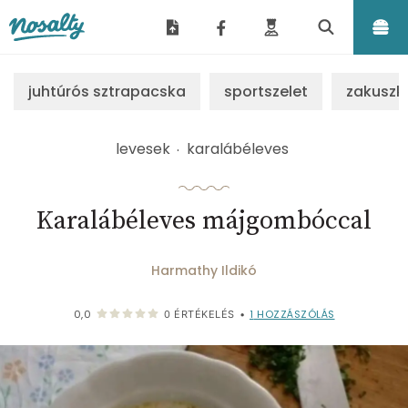
Nosalty
juhtúrós sztrapacska
sportszelet
zakuszk
levesek
karalábéleves
Karalábéleves májgombóccal
Harmathy Ildikó
1
HOZZÁSZÓLÁS
0,0
0
ÉRTÉKELÉS
•