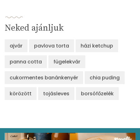
Neked ajánljuk
ajvár
pavlova torta
házi ketchup
panna cotta
fügelekvár
cukormentes banánkenyér
chia puding
körözött
tojásleves
borsófőzelék