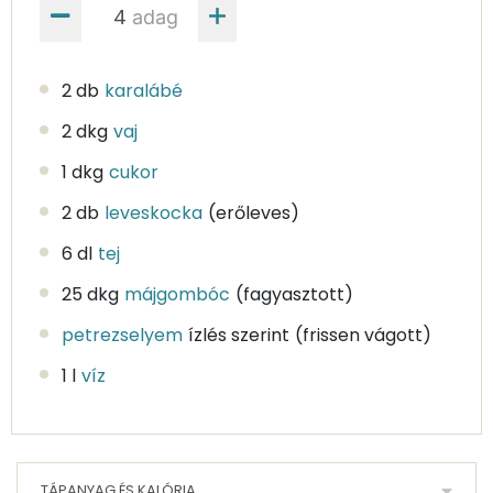
adag
2 db
karalábé
2 dkg
vaj
1 dkg
cukor
2 db
leveskocka
(erőleves)
6 dl
tej
25 dkg
májgombóc
(fagyasztott)
petrezselyem
ízlés szerint
(frissen vágott)
1 l
víz
TÁPANYAG ÉS KALÓRIA