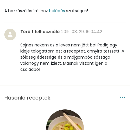
B6 vitamin:
0 mg
A hozzászólás íráshoz
belépés
szükséges!
B12 Vitamin:
0 micro
Törölt felhasználó
2015. 08. 29. 16:04:42
E vitamin:
1 mg
Sajnos nekem ez a leves nem jött be! Pedig egy
C vitamin:
55 mg
ideje tologattam ezt a receptet, annyira tetszett. A
zöldség édessége és a májgombóc sóssága
D vitamin:
0 micro
valahogy nem ízlett. Másnak viszont igen a
családból.
K vitamin:
0 micro
Tiamin - B1 vitamin:
0 mg
Hasonló receptek
Riboflavin - B2 vitamin:
0 mg
Niacin - B3 vitamin:
0 mg
Pantoténsav - B5 vitamin:
0 mg