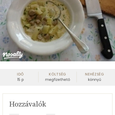
IDŐ
KÖLTSÉG
NEHÉZSÉG
15
p
megfizethető
könnyű
Hozzávalók