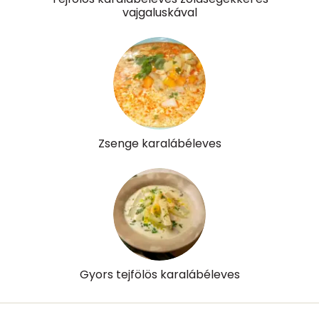
vajgaluskával
Zsenge karalábéleves
Gyors tejfölös karalábéleves