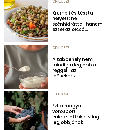
GRILLEZZ!
Krumpli és tészta
helyett: ne
szénhidráttal, hanem
ezzel az olcsó...
GRILLEZZ!
A zabpehely nem
mindig a legjobb a
reggeli: az
időseknek...
OTTHON
Ezt a magyar
vörösbort
választották a világ
legjobbjának