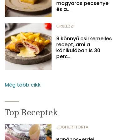
magyaros pecsenye
és a...
GRILLEZZ!
9 könnyű csirkemelles
recept, ami a
kánikulában is 30
perc...
Még több cikk
Top Receptek
JOGHURTTORTA
Banános-erdei