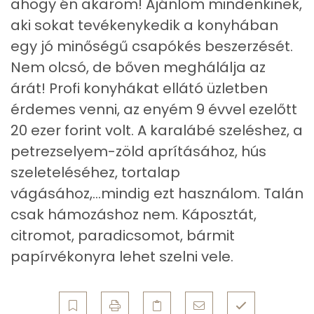
ahogy én akarom! Ajánlom mindenkinek,
aki sokat tevékenykedik a konyhában
Cink
0 mg
egy jó minőségű csapókés beszerzését.
Szelén
1 mg
Nem olcsó, de bőven meghálálja az
árát! Profi konyhákat ellátó üzletben
Kálcium
201 mg
érdemes venni, az enyém 9 évvel ezelőtt
Vas
0 mg
20 ezer forint volt. A karalábé szeléshez, a
petrezselyem-zöld aprításához, hús
Magnézium
19 mg
szeleteléséhez, tortalap
vágásához,...mindig ezt használom. Talán
Foszfor
42 mg
csak hámozáshoz nem. Káposztát,
Nátrium
868 mg
citromot, paradicsomot, bármit
papírvékonyra lehet szelni vele.
Réz
0 mg
Mangán
0 mg