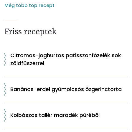
Még több top recept
Friss receptek
Citromos-joghurtos patisszonfőzelék sok
zöldfűszerrel
Banános-erdei gyümölcsös őzgerinctorta
Kolbászos tallér maradék püréből