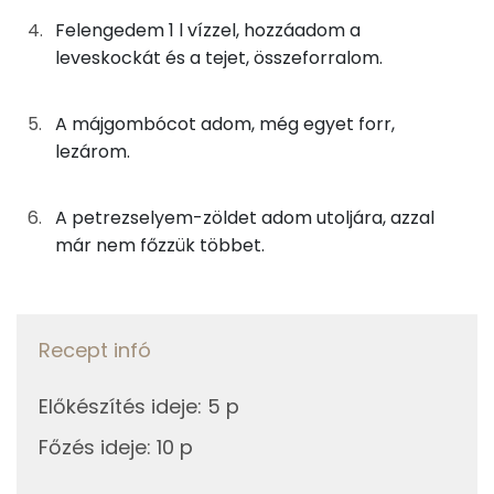
Felengedem 1 l vízzel, hozzáadom a
Foszfor
150g
tej
84 kcal
leveskockát és a tejet, összeforralom.
Magnézium
63g
májgombóc
106 kcal
A májgombócot adom, még egyet forr,
Szelén
0g
petrezselyem
0 kcal
lezárom.
TOP vitaminok
250g
víz
0 kcal
A petrezselyem-zöldet adom utoljára, azzal
C vitamin:
már nem főzzük többet.
Összesen
277 kcal
Kolin:
E vitamin:
Recept infó
Niacin - B3 vitamin:
Előkészítés ideje
:
5 p
B6 vitamin:
Főzés ideje
:
10 p