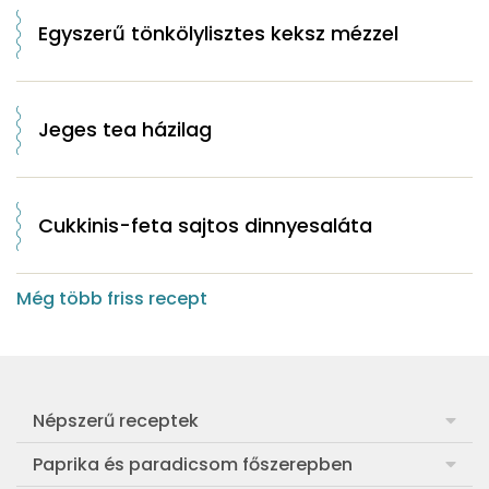
Egyszerű tönkölylisztes keksz mézzel
Jeges tea házilag
Cukkinis-feta sajtos dinnyesaláta
Még több friss recept
Népszerű receptek
Frankfurti leves
Paprika és paradicsom főszerepben