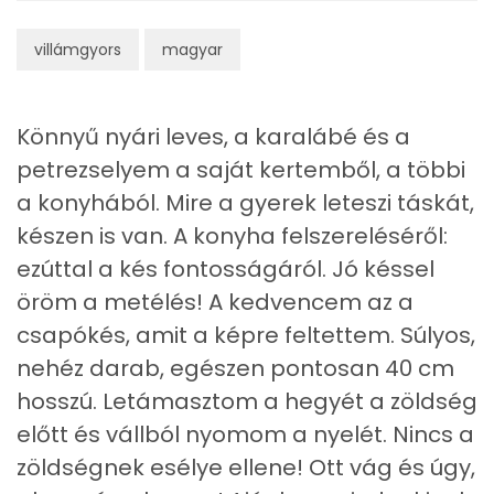
Fehérje
villámgyors
magyar
Összesen
13.1 g
Zsír
Könnyű nyári leves, a karalábé és a
petrezselyem a saját kertemből, a többi
Összesen
10.2 g
a konyhából. Mire a gyerek leteszi táskát,
Telített zsírsav
5 g
készen is van. A konyha felszereléséről:
ezúttal a kés fontosságáról. Jó késsel
Egyszeresen telítetlen zsírsav:
1 g
öröm a metélés! A kedvencem az a
Többszörösen telítetlen zsírsav
0 g
csapókés, amit a képre feltettem. Súlyos,
nehéz darab, egészen pontosan 40 cm
Koleszterin
11 mg
hosszú. Letámasztom a hegyét a zöldség
előtt és vállból nyomom a nyelét. Nincs a
Ásványi anyagok
zöldségnek esélye ellene! Ott vág és úgy,
Összesen
1132.3 g