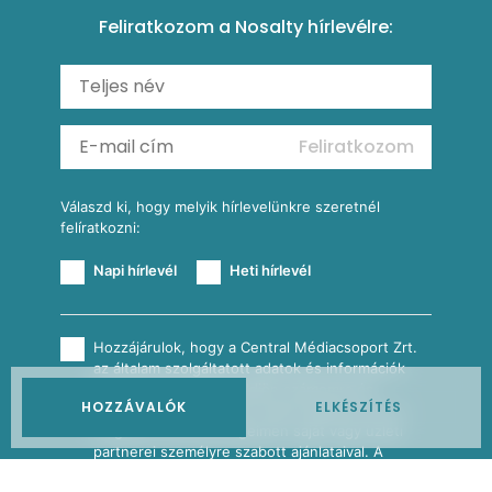
Tésztareceptek
Feliratkozom a Nosalty hírlevélre:
Carbonara
Shakshuka
Mexikói húsleves kukorica salsával
Saláták
Ratatouille
Almás-kéksajtos kukoricasaláta
Köretek
Mexikói kukoricasaláta
Reggeli receptek
Feliratkozom
További receptkategóriák
Válaszd ki, hogy melyik hírlevelünkre szeretnél
felíratkozni:
Napi hírlevél
Heti hírlevél
Hozzájárulok, hogy a Central Médiacsoport Zrt.
az általam szolgáltatott adatok és információk
alapján hírleveleket küldjön számomra és
HOZZÁVALÓK
ELKÉSZÍTÉS
közvetlen üzletszerzési céllal megkeressen a
megadott elérhetőségeimen saját vagy üzleti
partnerei személyre szabott ajánlataival. A
hozzájárulás visszavonása és az érintetti igények