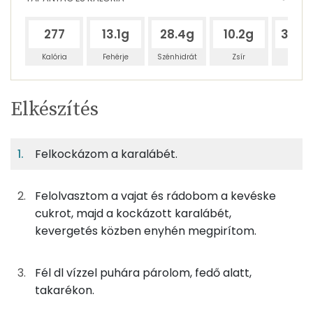
277
13.1g
28.4g
10.2g
331.
Kalória
Fehérje
Szénhidrát
Zsír
Víz
Egy
4
100
Elkészítés
adagban
adagban
grammban
TÁPANYAGTARTALOM
Felkockázom a karalábét.
3%
7%
3%
Egy
4
100
Fehérje
Szénhidrát
Zsír
adagban
adagban
grammban
Felolvasztom a vajat és rádobom a kevéske
3%
7%
3%
87%
cukrot, majd a kockázott karalábét,
120g
karalábé
24 kcal
Fehérje
Szénhidrát
Zsír
Víz
kevergetés közben enyhén megpirítom.
TOP ásványi anyagok
5g
vaj
36 kcal
Fél dl vízzel puhára párolom, fedő alatt,
Nátrium
3g
cukor
10 kcal
takarékon.
Kálcium
5g
leveskocka
17 kcal