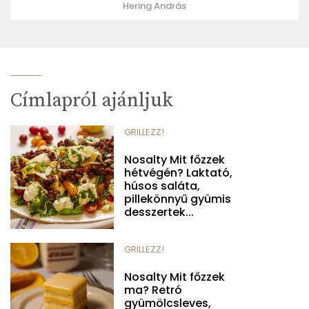
Hering András
Címlapról ajánljuk
GRILLEZZ!
Nosalty Mit főzzek
hétvégén? Laktató,
húsos saláta,
pillekönnyű gyümis
desszertek...
GRILLEZZ!
Nosalty Mit főzzek
ma? Retró
gyümölcsleves,