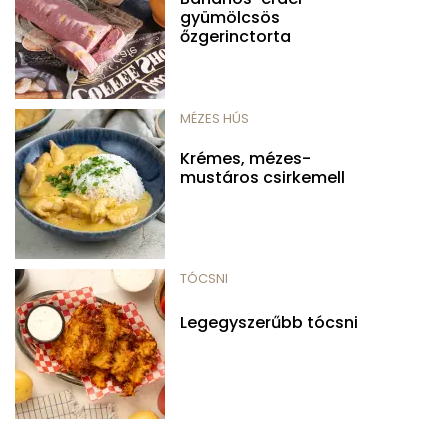
gyümölcsös
őzgerinctorta
MÉZES HÚS
Krémes, mézes-
mustáros csirkemell
TÓCSNI
Legegyszerűbb tócsni