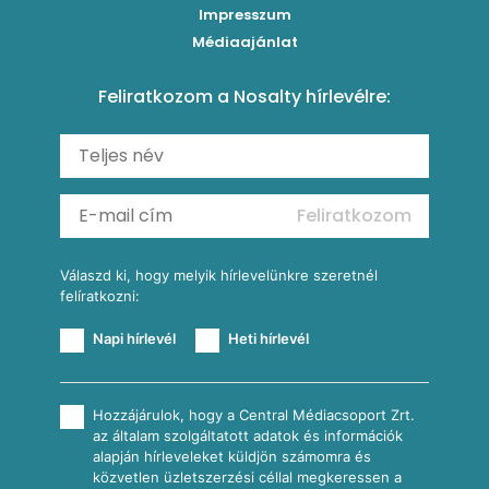
Impresszum
Roston csirkemell
Sült paprikás alfredo
Kukoricás tortilla
Torták
Médiaajánlat
Amerikai palacsinta
Paprikás-juhtúrós hajtovány
Csirkés-kukoricás pite
Tésztareceptek
Feliratkozom a Nosalty hírlevélre:
Carbonara
Shakshuka
Mexikói húsleves kukorica salsával
Saláták
Ratatouille
Almás-kéksajtos kukoricasaláta
Köretek
Mexikói kukoricasaláta
Reggeli receptek
Feliratkozom
További receptkategóriák
Válaszd ki, hogy melyik hírlevelünkre szeretnél
felíratkozni:
Napi hírlevél
Heti hírlevél
Hozzájárulok, hogy a Central Médiacsoport Zrt.
az általam szolgáltatott adatok és információk
alapján hírleveleket küldjön számomra és
közvetlen üzletszerzési céllal megkeressen a