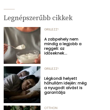
Legnépszerűbb cikkek
GRILLEZZ!
A zabpehely nem
mindig a legjobb a
reggeli: az
időseknek...
GRILLEZZ!
Légkondi helyett
hőhullám idején: még
a nyugodt alvást is
garantálja
OTTHON