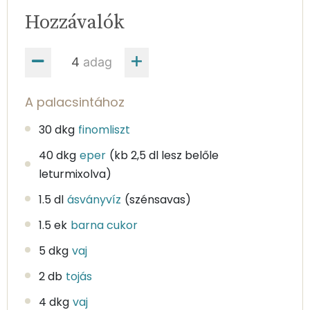
Hozzávalók
adag
A palacsintához
30 dkg
finomliszt
40 dkg
eper
(kb 2,5 dl lesz belőle
leturmixolva)
1.5 dl
ásványvíz
(szénsavas)
1.5 ek
barna cukor
5 dkg
vaj
2 db
tojás
4 dkg
vaj