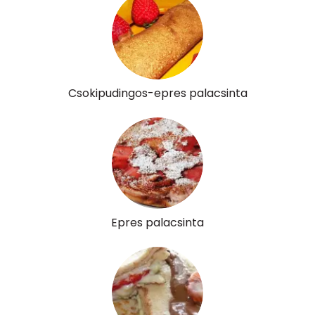
Retinol - A vitamin:
145 micro
α-karotin
0 micro
β-karotin
34 micro
Csokipudingos-epres palacsinta
β-crypt
2 micro
Likopin
0 micro
Lut-zea
169 micro
Összesen
602 kcal
Epres palacsinta