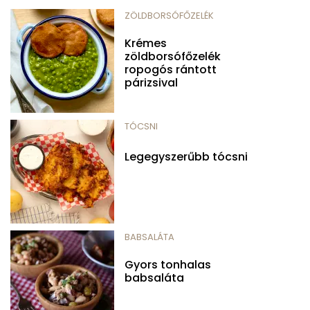
ZÖLDBORSÓFŐZELÉK
Krémes
zöldborsófőzelék
ropogós rántott
párizsival
TÓCSNI
Legegyszerűbb tócsni
BABSALÁTA
Gyors tonhalas
babsaláta