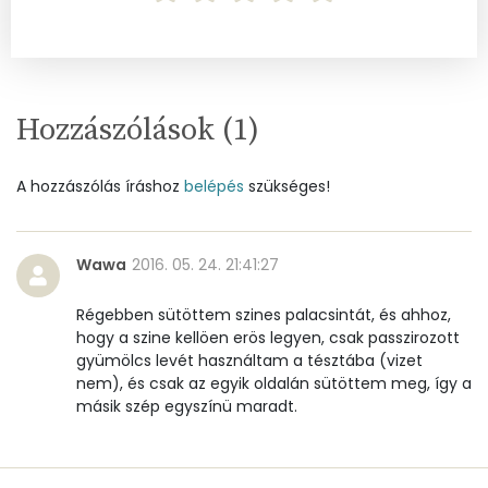
Cukor
20 mg
Élelmi rost
5 mg
Hozzászólások (
1
)
Víz
Összesen
232.9 g
A hozzászólás íráshoz
belépés
szükséges!
Vitaminok
Wawa
2016. 05. 24. 21:41:27
Összesen
0
Régebben sütöttem szines palacsintát, és ahhoz,
hogy a szine kellöen erös legyen, csak passzirozott
A vitamin (RAE):
149 micro
gyümölcs levét használtam a tésztába (vizet
nem), és csak az egyik oldalán sütöttem meg, így a
B6 vitamin:
0 mg
másik szép egyszínü maradt.
B12 Vitamin:
0 micro