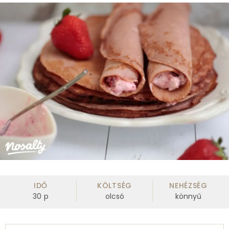
IDŐ
KÖLTSÉG
NEHÉZSÉG
30
p
olcsó
könnyű