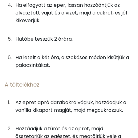
28g
tojás
35 kcal
Ha elfogyott az eper, lassan hozzáöntjük az
Nátrium
olvasztott vajat és a vizet, majd a cukrot, és jól
10g
vaj
18 kcal
TOP vitaminok
kikeverjük.
Kolin:
A töltelékhez
Hűtőbe tesszük 2 órára.
C vitamin:
63g
tehéntúró
92 kcal
Ha letelt a két óra, a szokásos módon kisütjük a
Riboflavin - B2 vitamin:
palacsintákat.
38g
eper
11 kcal
Tiamin - B1 vitamin:
8g
porcukor
29 kcal
A töltelékhez
Niacin - B3 vitamin:
5g
tejföl
10 kcal
Az epret apró darabokra vágjuk, hozzáadjuk a
Fehérje
0g
vanília
0 kcal
vanília kikapart magját, majd megcukrozzuk.
Összesen
21.9 g
Összesen
Hozzáadjuk a túrót és az epret, majd
602 kcal
összetörjük az egészet, és megtöltjük vele a