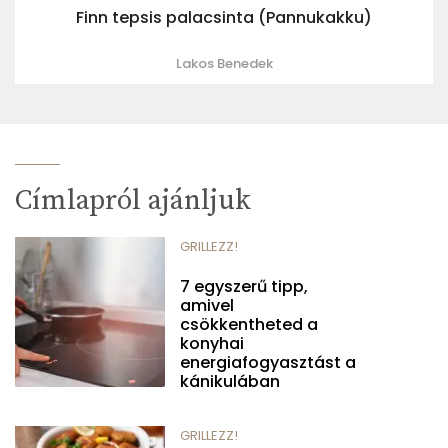
Finn tepsis palacsinta (Pannukakku)
Lakos Benedek
Címlapról ajánljuk
GRILLEZZ!
7 egyszerű tipp,
amivel
csökkentheted a
konyhai
energiafogyasztást a
kánikulában
GRILLEZZ!