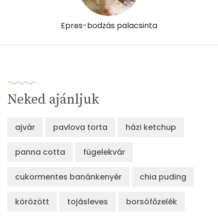
Epres-bodzás palacsinta
Neked ajánljuk
ajvár
pavlova torta
házi ketchup
panna cotta
fügelekvár
cukormentes banánkenyér
chia puding
körözött
tojásleves
borsófőzelék