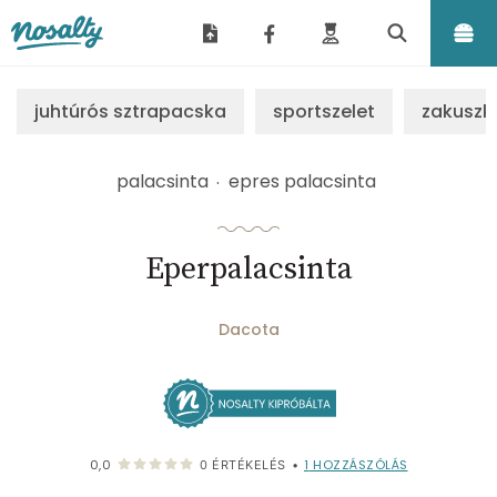
Nosalty
juhtúrós sztrapacska
sportszelet
zakuszk
palacsinta
epres palacsinta
Eperpalacsinta
Dacota
1
HOZZÁSZÓLÁS
0,0
0
ÉRTÉKELÉS
•