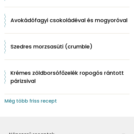
Avokádófagyi csokoládéval és mogyoróval
Szedres morzsasüti (crumble)
Krémes zöldborsófőzelék ropogós rántott
párizsival
Még több friss recept