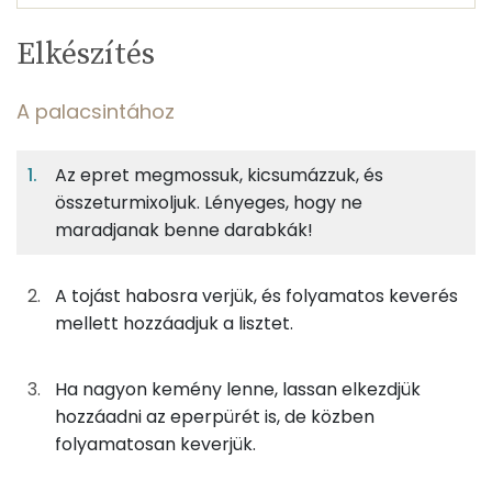
Egy
4
100
Elkészítés
adagban
adagban
grammban
TÁPANYAGTARTALOM
A palacsintához
6%
23%
6%
Egy
4
100
Fehérje
Szénhidrát
Zsír
adagban
adagban
grammban
Az epret megmossuk, kicsumázzuk, és
összeturmixoljuk. Lényeges, hogy ne
A palacsintához
6%
23%
6%
65%
maradjanak benne darabkák!
Fehérje
Szénhidrát
Zsír
Víz
75g
finomliszt
273 kcal
TOP ásványi anyagok
A tojást habosra verjük, és folyamatos keverés
100g
eper
30 kcal
Foszfor
mellett hozzáadjuk a lisztet.
38g
ásványvíz
0 kcal
Cink
Ha nagyon kemény lenne, lassan elkezdjük
4g
barna cukor
14 kcal
Vas
hozzáadni az eperpürét is, de közben
folyamatosan keverjük.
13g
vaj
90 kcal
Kálcium