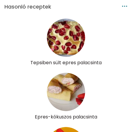
E vitamin:
1 mg
Hasonló receptek
C vitamin:
76 mg
D vitamin:
20 micro
K vitamin:
4 micro
Tiamin - B1 vitamin:
16 mg
Tepsiben sült epres palacsinta
Riboflavin - B2 vitamin:
75 mg
Niacin - B3 vitamin:
1 mg
Pantoténsav - B5 vitamin:
0 mg
Folsav - B9-vitamin:
63 micro
Epres-kókuszos palacsinta
Kolin:
90 mg