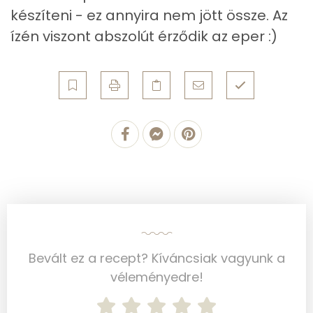
készíteni - ez annyira nem jött össze. Az
Kálcium
110 mg
ízén viszont abszolút érződik az eper :)
Vas
127 mg
Magnézium
43 mg
Foszfor
287 mg
Nátrium
53 mg
Réz
6 mg
Mangán
6 mg
Szénhidrát
Bevált ez a recept? Kíváncsiak vagyunk a
véleményedre!
Összesen
80.6 g