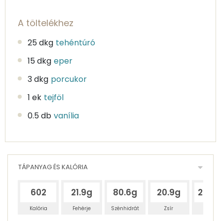
A töltelékhez
25 dkg
tehéntúró
15 dkg
eper
3 dkg
porcukor
1 ek
tejföl
0.5 db
vanília
TÁPANYAG ÉS KALÓRIA
602
21.9g
80.6g
20.9g
232.
Kalória
Fehérje
Szénhidrát
Zsír
Víz