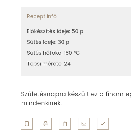
Zsír
67g
habtejszín
Összesen
Recept infó
A díszítéshez
Telített zsírsav
Előkészítés ideje
:
50 p
58g
habtejszín
Egyszeresen telítetlen zsírsav:
Sütés ideje
:
30 p
17g
eper
Sütés hőfoka
:
180 °C
Többszörösen telítetlen zsírsav
Tepsi mérete
:
24
Koleszterin
Összesen
Ásványi anyagok
Születésnapra készült ez a finom e
Összesen
mindenkinek.
Cink
Szelén