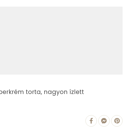
195 kcal
63.1 g
28 g
170 kcal
14 g
5 kcal
3 g
409 mg
827 kcal
perkrém torta, nagyon ízlett
1378.5 g
2 mg
31 mg