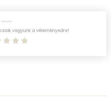
364 mg
2 mg
34 mg
ncsiak vagyunk a véleményedre!
561 mg
384 mg
0 mg
0 mg
49 g