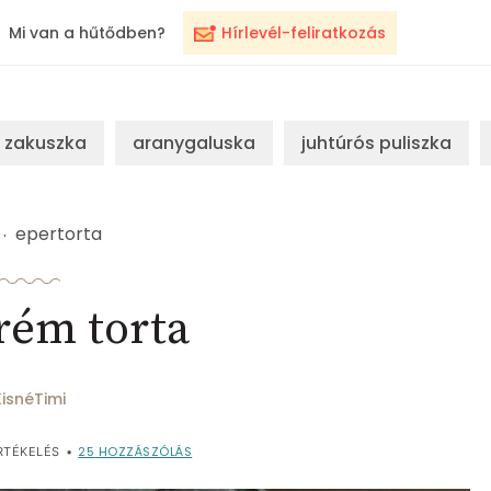
Mi van a hűtődben?
Hírlevél-feliratkozás
zakuszka
aranygaluska
juhtúrós puliszka
epertorta
rém torta
KisnéTimi
25
HOZZÁSZÓLÁS
RTÉKELÉS
•