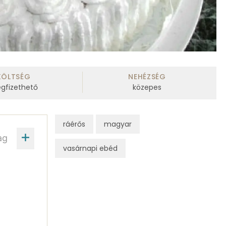
KÖLTSÉG
NEHÉZSÉG
gfizethető
közepes
ráérős
magyar
ag
vasárnapi ebéd