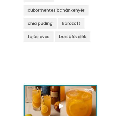
cukormentes banánkenyér
chia puding
körözött
tojásleves
borsófőzelék