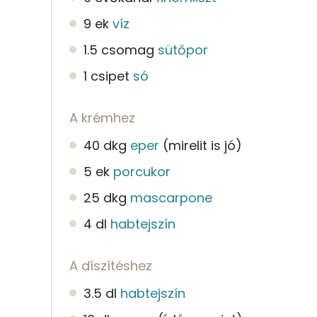
9 ek
víz
1.5 csomag
sütőpor
1 csipet
só
A krémhez
40 dkg
eper
(mirelit is jó)
5 ek
porcukor
25 dkg
mascarpone
4 dl
habtejszín
A díszítéshez
3.5 dl
habtejszín