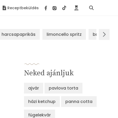
Receptbeküldés
harcsapaprikás
limoncello spritz
brassói sz
Neked ajánljuk
ajvár
pavlova torta
házi ketchup
panna cotta
fügelekvár