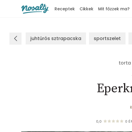
Receptek
Cikkek
Mit főzzek ma?
Nosalty
juhtúrós sztrapacska
sportszelet
torta
Eperk
0,0
0
É