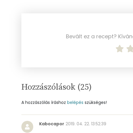
Kálcium
Vas
Magnézium
Bevált ez a recept? Kívá
Foszfor
Nátrium
Réz
Hozzászólások (
25
)
Mangán
A hozzászólás íráshoz
belépés
szükséges!
Szénhidrát
Összesen
Kabocapor
2019. 04. 22. 13:52:39