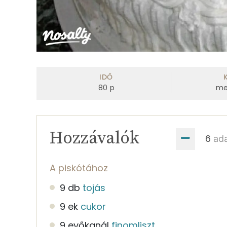
IDŐ
80
p
me
Hozzávalók
ad
A piskótához
9 db
tojás
9 ek
cukor
9 evőkanál
finomliszt