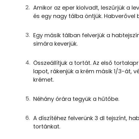
Amikor az eper kiolvadt, leszűrjük a le
TOP ásványi anyagok
15g
cukor
és egy nagy tálba öntjük. Habverővel
Foszfor
23g
finomliszt
Egy másik tálban felverjük a habtejsz
Nátrium
12g
víz
simára keverjük.
Kálcium
3g
sütőpor
Összeállítjuk a tortát. Az első tortala
Magnézium
0g
só
lapot, rákenjük a krém másik 1/3-át, v
Szelén
krémet.
A krémhez
Néhány órára tegyük a hűtőbe.
67g
eper
Fehérje
6g
porcukor
A díszítéhez felverünk 3 dl tejszínt, ha
Összesen
tortánkat.
42g
mascarpone