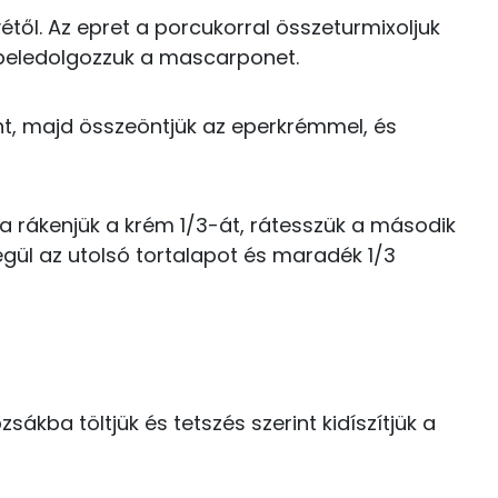
vétől. Az epret a porcukorral összeturmixoljuk
TOP vitaminok
58 kcal
 beledolgozzuk a mascarponet.
Kolin:
82 kcal
ínt, majd összeöntjük az eperkrémmel, és
C vitamin:
0 kcal
E vitamin:
2 kcal
pra rákenjük a krém 1/3-át, rátesszük a második
Niacin - B3 vitamin:
0 kcal
égül az utolsó tortalapot és maradék 1/3
Riboflavin - B2 vitamin:
20 kcal
23 kcal
bzsákba töltjük és tetszés szerint kidíszítjük a
17.6 g
168 kcal