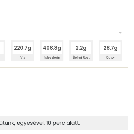
220.7g
408.8g
2.2g
28.7g
Víz
Koleszterin
Élelmi Rost
Cukor
 adagban
100 grammban
14%
18%
zénhidrát
Zsír
 adagban
100 grammban
18%
63%
tünk, egyesével, 10 perc alatt.
Zsír
Víz
104 kcal