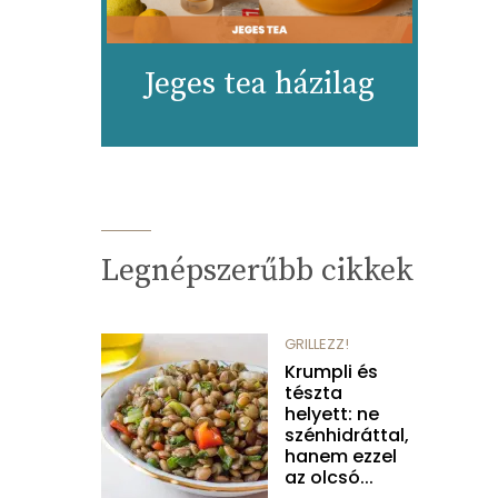
Jeges tea házilag
Legnépszerűbb cikkek
GRILLEZZ!
Krumpli és
tészta
helyett: ne
szénhidráttal,
hanem ezzel
az olcsó...